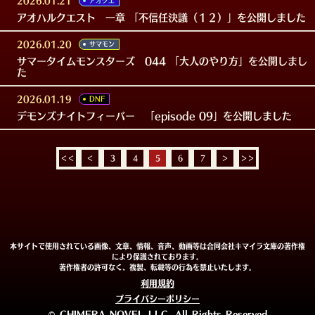
2026.01.21
アオクエ
アオハルクエスト 一章 「不信任決議（１２）」を公開しました
2026.01.20
サマモン
サマータイムモンスターズ 044 「大人のやり方」を公開しまし
た
2026.01.19
DNF
デモンズナイトフィーバー 「episode 09」を公開しました
＜＜
＜
3
4
5
6
7
＞
＞＞
本サイトで使用されている画像、文章、情報、音声、動画等は合同会社キマイラ文庫の著作権
により保護されております。
著作権者の許可なく、複製、転載等の行為を禁止いたします。
利用規約
プライバシーポリシー
© CHIMERA NOVEL LLC. All Rights Reserved