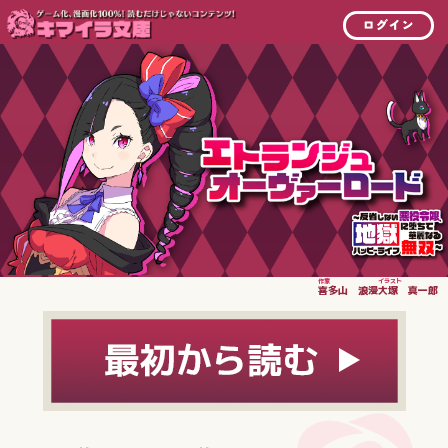
ログイン
作家
イラスト
喜多山 浪漫
大塚 真一郎