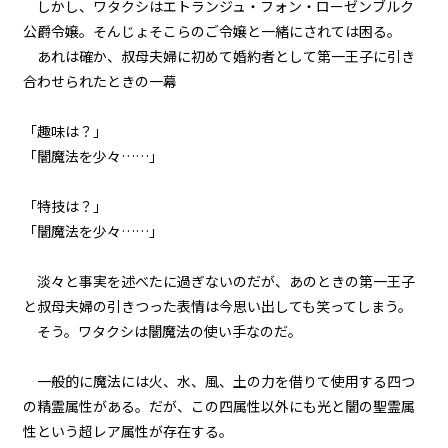
しかし、ワタクシはエトランジュ・フォン・ローゼンブルク
公爵令嬢。そんじょそこらのご令嬢と一緒にされては困る。
episode6
あれは確か、叔母夫婦に初めて婚約者として第一王子に引き
悪役令嬢、地獄の悪魔を家来にす
合わせられたときの一幕――
る。
「趣味は？」
episode7
「闇魔法を少々……」
悪役令嬢、悪魔の名付け親にな
る。（ただし、ネーミングセンス
0）
「特技は？」
「闇魔法を少々……」
episode8
悪役令嬢、地獄でハッピーライフ
を決意する。
淡々と事実を述べたに過ぎないのだが、あのときの第一王子
と叔母夫婦の引きつった表情は今思い出しても笑ってしまう。
episode9
そう。ワタクシは闇魔法の使い手なのだ。
幕間狂言：正ヒロイン、我が世の
春を謳歌する。
一般的に魔法には火、水、風、土の力を借りて使用する四つ
episode10
の精霊属性がある。だが、この四属性以外にも光と闇の聖霊属
小休止：悪役令嬢、地獄でグルメ
性という超レア属性が存在する。
紀行。《カレー編》