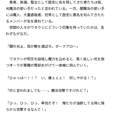
勇者、英雄、聖女として歴史に名を残してきた者たちは皆、
光魔法の使い手だったと言われている。一方、闇魔法の使い手
episode11
には魔人、大量虐殺者、狂帝として歴史に悪名を刻んできたた
悪役令嬢、ムチ打ち地獄で専属メ
イドと再会する。
るメンバーが名を連ねている。
世間の人々がワタクシにどういう印象を持っていたかは、言
episode12
わずもがなだ。
悪役令嬢、一度決めたら何が何で
もやり通す。
「闇の光よ、我が敵を滅ぼせ。ダークアロー」
episode13
ワタクシが呪文を詠唱し魔力を込めると、黒く妖しい光を放
悪役令嬢、専属メイドを救出す
る。
つオーラが悪魔の臀部めがけて一直線に飛んでいく。
episode14
「ひゃっはー！！？ い、痛ぇぇぇ！ 何しやがる！？」
悪役令嬢、専属メイドとマカロン
に癒される。
「何と言われましても……。魔法攻撃ですけれど？」
episode15
「ひっ、ひっ、ひっ、卑怯だぞ！ 俺たちが油断してる隙に後
悪役令嬢、マッドなんとか地獄の
デスなんとか的な乗り物と対峙す
ろから攻撃するなんて！」
る。