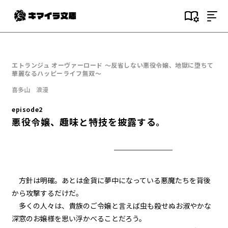
目次
episode1
エトランジュ オーヴァーロード ～反省しない悪役令嬢、地獄に堕ちて
悪役令嬢、地獄に堕ちる。
華麗なるハッピーライフ無双～
喜多山 浪漫
episode2
悪役令嬢、趣味と特技を披露す
episode2
る。
悪役令嬢、趣味と特技を披露する。
episode3
悪役令嬢、愛猫と再会する。
episode4
方針は明確。あとは金貨に夢中になっている悪魔たちを背後
悪役令嬢、闇魔法で無双する。
から攻撃するだけだ。
多くの人々は、貴族のご令嬢と言えば虫も殺せぬお淑やかな
episode5
深窓のお嬢様を思い浮かべることだろう。
悪役令嬢、レベルアップする。