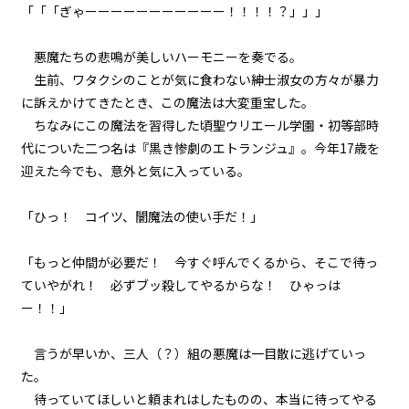
「「「ぎゃーーーーーーーーーーー！！！！？」」」
episode21
幕間狂言：正ヒロイン、ずっと自
悪魔たちの悲鳴が美しいハーモニーを奏でる。
分のターンを確信する。しかし、
その陰でもう一人…。
生前、ワタクシのことが気に食わない紳士淑女の方々が暴力
に訴えかけてきたとき、この魔法は大変重宝した。
episode22
ちなみにこの魔法を習得した頃――聖ウリエール学園・初等部時
小休止：悪役令嬢、地獄でグルメ
代についた二つ名は『黒き惨劇のエトランジュ』。今年17歳を
紀行。《台湾ラーメン編》
迎えた今でも、意外と気に入っている。
episode23
「ひっ！ コイツ、闇魔法の使い手だ！」
悪役令嬢、武器を所望する。
「もっと仲間が必要だ！ 今すぐ呼んでくるから、そこで待っ
episode24
ていやがれ！ 必ずブッ殺してやるからな！ ひゃっは
悪役令嬢、現在の地獄の統治状況
を知る。
ー！！」
episode25
言うが早いか、三人（？）組の悪魔は一目散に逃げていっ
悪役令嬢、近代兵器と相対する。
た。
待っていてほしいと頼まれはしたものの、本当に待ってやる
episode26