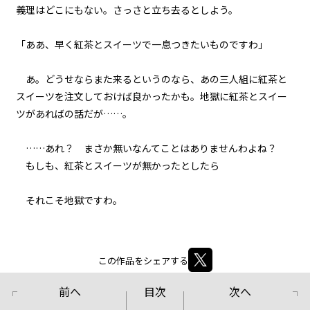
義理はどこにもない。さっさと立ち去るとしよう。
悪役令嬢、近代兵器と3連戦。
「ああ、早く紅茶とスイーツで一息つきたいものですわ」
episode27
悪役令嬢、家来も二つ名も増える
一方。
あ。どうせならまた来るというのなら、あの三人組に紅茶と
スイーツを注文しておけば良かったかも。地獄に紅茶とスイー
episode28
ツがあればの話だが……。
悪役令嬢、天才は天才を知る。
……あれ？ まさか無いなんてことはありませんわよね？
episode29
もしも、紅茶とスイーツが無かったとしたら――
悪役令嬢、天才vs天才の頭脳バト
ルに挑む。
それこそ地獄ですわ。
episode30
悪役令嬢、その正体は暗黒竜だっ
た！？
この作品をシェアする
episode31
前へ
目次
次へ
幕間狂言：有能執事、復讐を誓
う。