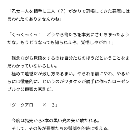
「乙女一人を相手に三人（？）がかりで恐喝してきた悪魔には
episode16
言われたくありませんわね」
悪役令嬢、常にプラス思考で行動
する。
「くっくっくっ！ どうやら俺たちを本気にさせちまったよう
ビューワー設定
episode17
だな。もうどうなっても知らねえぞ。覚悟しやがれ！」
悪役令嬢、専属メイドの参戦を認
める。
文字サイズ
残念ながら覚悟をするのは自分たちのほうだということをま
episode18
中
だわかっていないらしい。
小
悪役令嬢、ど根性メイドの戦働き
極めて遺憾だが致し方あるまい。やられる前にやれ、やるか
フォント
に見惚れる。
らには徹底的に、というのがワタクシが勝手に作ったローゼン
明朝
ブルク公爵家の家訓だ。
episode19
悪役令嬢、専属メイドが語るエピ
ソードにちょっぴり昔を思い出
背景色
「ダークアロー × ３」
す。
黒
白
生
今度は指先から3本の黒い光の矢が放たれる。
episode20
組み方向
そして、その矢が悪魔たちの臀部を的確に捉える。
悪役令嬢、0＋0＝0だから地獄で
は無敵モード。
横組み