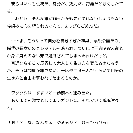
彼らはいつも伝統だ、身分だ、規則だ、常識だとまくしたて
episode21
る。
幕間狂言：正ヒロイン、ずっと自
けれども、そんな誰が作ったかも定かではないしょうもない
分のターンを確信する。しかし、
ビューワー設定
その陰でもう一人…。
枠組みに心を縛られるなんて、まっぴらごめんだ。
文字サイズ
episode22
……ま、そうやって自分を貫きすぎた結果、悪役令嬢だの、
小休止：悪役令嬢、地獄でグルメ
中
稀代の悪女だのとレッテルを貼られ、ついには王族暗殺未遂と
小
紀行。《台湾ラーメン編》
か身に覚えのない罪で処刑されてしまったわけだけど。
フォント
普通ならそこで反省して大人しく生き方を変えるのだろう
episode23
明朝
が、そうは問屋が卸さない。一度や二度死んだぐらいで自分の
悪役令嬢、武器を所望する。
生き方と自由を奪われてたまるものか。
背景色
episode24
ワタクシは、ずずいと一歩前へと進み出た。
悪役令嬢、現在の地獄の統治状況
を知る。
黒
白
生
あくまでも淑女としてエレガントに。それでいて威風堂々
組み方向
と。
episode25
横組み
悪役令嬢、近代兵器と相対する。
「お！？ な、なんだぁ、やる気か？ ひっひっひっ」
episode26