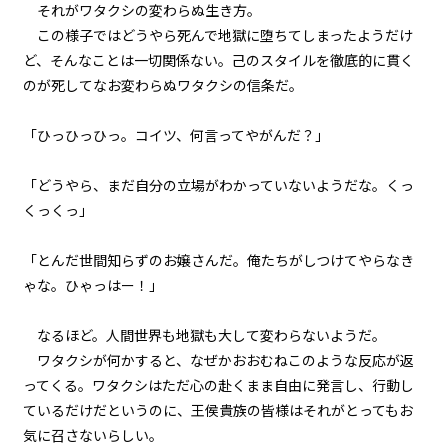
それがワタクシの変わらぬ生き方。
この様子ではどうやら死んで地獄に堕ちてしまったようだけ
episode16
ど、そんなことは一切関係ない。己のスタイルを徹底的に貫く
悪役令嬢、常にプラス思考で行動
する。
のが死してなお変わらぬワタクシの信条だ。
episode17
「ひっひっひっ。コイツ、何言ってやがんだ？」
悪役令嬢、専属メイドの参戦を認
める。
「どうやら、まだ自分の立場がわかっていないようだな。くっ
episode18
くっくっ」
悪役令嬢、ど根性メイドの戦働き
に見惚れる。
「とんだ世間知らずのお嬢さんだ。俺たちがしつけてやらなき
ゃな。ひゃっはー！」
episode19
悪役令嬢、専属メイドが語るエピ
ソードにちょっぴり昔を思い出
なるほど。人間世界も地獄も大して変わらないようだ。
す。
ワタクシが何かすると、なぜかおおむねこのような反応が返
ってくる。ワタクシはただ心の赴くまま自由に発言し、行動し
episode20
ているだけだというのに、王侯貴族の皆様はそれがとってもお
悪役令嬢、0＋0＝0だから地獄で
は無敵モード。
気に召さないらしい。