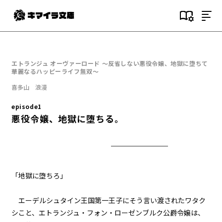
目次
episode1
エトランジュ オーヴァーロード ～反省しない悪役令嬢、地獄に堕ちて
悪役令嬢、地獄に堕ちる。
華麗なるハッピーライフ無双～
喜多山 浪漫
episode2
悪役令嬢、趣味と特技を披露す
episode1
る。
悪役令嬢、地獄に堕ちる。
episode3
悪役令嬢、愛猫と再会する。
episode4
「地獄に堕ちろ」
悪役令嬢、闇魔法で無双する。
エーデルシュタイン王国第一王子にそう言い渡されたワタク
episode5
シこと、エトランジュ・フォン・ローゼンブルク公爵令嬢は、
悪役令嬢、レベルアップする。