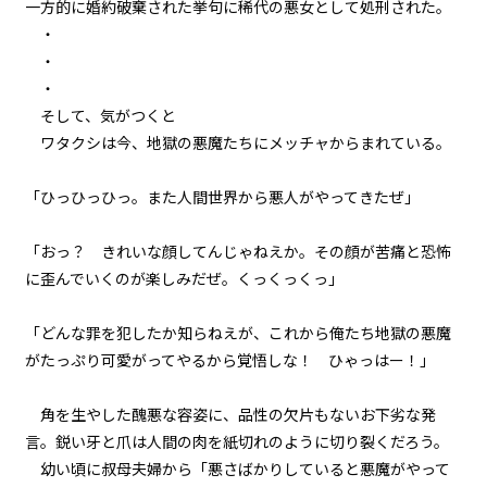
一方的に婚約破棄された挙句に稀代の悪女として処刑された。
・
episode6
・
悪役令嬢、地獄の悪魔を家来にす
・
る。
そして、気がつくと――
ワタクシは今、地獄の悪魔たちにメッチャからまれている。
episode7
悪役令嬢、悪魔の名付け親にな
る。（ただし、ネーミングセンス
「ひっひっひっ。また人間世界から悪人がやってきたぜ」
0）
「おっ？ きれいな顔してんじゃねえか。その顔が苦痛と恐怖
episode8
に歪んでいくのが楽しみだぜ。くっくっくっ」
悪役令嬢、地獄でハッピーライフ
を決意する。
「どんな罪を犯したか知らねえが、これから俺たち地獄の悪魔
episode9
がたっぷり可愛がってやるから覚悟しな！ ひゃっはー！」
幕間狂言：正ヒロイン、我が世の
春を謳歌する。
角を生やした醜悪な容姿に、品性の欠片もないお下劣な発
episode10
言。鋭い牙と爪は人間の肉を紙切れのように切り裂くだろう。
小休止：悪役令嬢、地獄でグルメ
幼い頃に叔母夫婦から「悪さばかりしていると悪魔がやって
紀行。《カレー編》