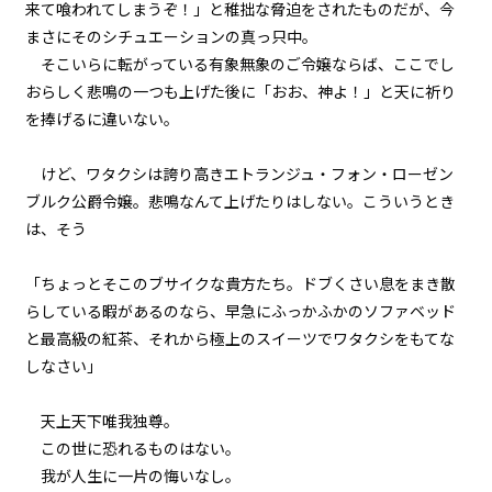
来て喰われてしまうぞ！」と稚拙な脅迫をされたものだが、今
まさにそのシチュエーションの真っ只中。
episode11
そこいらに転がっている有象無象のご令嬢ならば、ここでし
悪役令嬢、ムチ打ち地獄で専属メ
イドと再会する。
おらしく悲鳴の一つも上げた後に「おお、神よ！」と天に祈り
を捧げるに違いない。
episode12
悪役令嬢、一度決めたら何が何で
けど、ワタクシは誇り高きエトランジュ・フォン・ローゼン
もやり通す。
ブルク公爵令嬢。悲鳴なんて上げたりはしない。こういうとき
は、そう――
episode13
悪役令嬢、専属メイドを救出す
る。
「ちょっとそこのブサイクな貴方たち。ドブくさい息をまき散
らしている暇があるのなら、早急にふっかふかのソファベッド
episode14
と最高級の紅茶、それから極上のスイーツでワタクシをもてな
悪役令嬢、専属メイドとマカロン
しなさい」
に癒される。
天上天下唯我独尊。
episode15
この世に恐れるものはない。
悪役令嬢、マッドなんとか地獄の
デスなんとか的な乗り物と対峙す
我が人生に一片の悔いなし。
る。