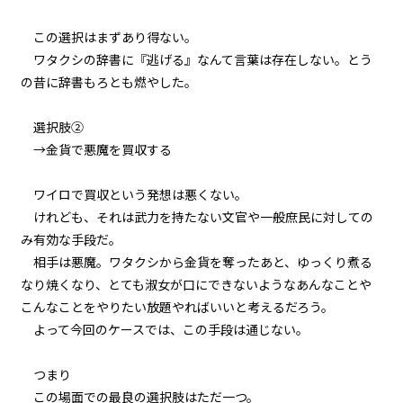
episode32
この選択はまずあり得ない。
小休止：悪役令嬢、地獄でグルメ
ワタクシの辞書に『逃げる』なんて言葉は存在しない。とう
紀行。《麻婆豆腐編》
の昔に辞書もろとも燃やした。
episode33
選択肢②
悪役令嬢、ただの可憐な（？）公
爵令嬢になる。
→金貨で悪魔を買収する
episode34
ワイロで買収という発想は悪くない。
悪役令嬢、さすがにちょっぴり弱
けれども、それは武力を持たない文官や一般庶民に対しての
気になる。
み有効な手段だ。
相手は悪魔。ワタクシから金貨を奪ったあと、ゆっくり煮る
episode35
なり焼くなり、とても淑女が口にできないようなあんなことや
悪役令嬢、値段をつけられる。
こんなことをやりたい放題やればいいと考えるだろう。
よって今回のケースでは、この手段は通じない。
episode36
悪役令嬢、処刑された経緯を振り
返る。
つまり――
この場面での最良の選択肢はただ一つ。