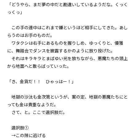
「どうやら、まだ夢の中だと勘違いしているようだな。くっく
悪役令嬢、近代兵器と3連戦。
っくっ」
episode27
この手の連中はこれまで嫌というほど相手にしてきた。あし
悪役令嬢、家来も二つ名も増える
一方。
らうのはお手のものだ。
ワタクシは右手にあるものを握りしめ、ゆっくりと、優雅
episode28
に、舞踏会でダンスを披露するかのように放り投げた。
悪役令嬢、天才は天才を知る。
それはキラキラとまばゆい光を放ちながら、悪魔たちの頭上
から地面へと散らばっていった。
episode29
悪役令嬢、天才vs天才の頭脳バト
「き、金貨だ！！ ひゃっはー！」
ルに挑む。
地獄の沙汰も金次第というが、案の定、地獄の悪魔たちにと
episode30
っても金は貴重なようだ。
悪役令嬢、その正体は暗黒竜だっ
た！？
さて、と。ここで選択肢だ。
episode31
選択肢①
幕間狂言：有能執事、復讐を誓
→この隙に逃げる
う。