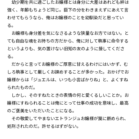
幼少期を共に過ごしたお嬢様とは身分に大差はあれども絆は
強く、年齢もちょうど同じ。臣下の分をわきまえずにあえて言
episode6
わせてもらうなら、俺はお嬢様のことを幼馴染だと思ってい
悪役令嬢、地獄の悪魔を家来にす
る。
る。
お嬢様も身分差を気になさるような狭量なお方ではない。と
ても自由な魂をお持ちの方だから、俺に対して執事に命令する
episode7
というよりも、気の置けない旧知の友のように接してくださ
悪役令嬢、悪魔の名付け親にな
る。（ただし、ネーミングセンス
る。
0）
だからと言ってお嬢様のご厚意に甘えるわけにはいかず、む
しろ執事として厳しくお諫めすることが多かった。おかげでお
episode8
嬢様からは「ジュエルは、いつも小言ばかりね」と、よくすね
悪役令嬢、地獄でハッピーライフ
を決意する。
られたものだ。
しかし、そのすねたときの表情の何と愛くるしいことか。お
episode9
嬢様にすねられることは俺にとって仕事の成功を意味し、最高
幕間狂言：正ヒロイン、我が世の
春を謳歌する。
のご褒美をいただいたことになる。
その敬愛してやまないエトランジュお嬢様が罠に嵌められ、
episode10
処刑されたのだ。許せるはずがない。
小休止：悪役令嬢、地獄でグルメ
紀行。《カレー編》