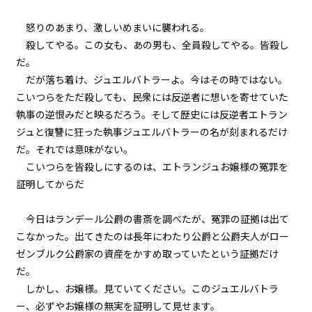
悪役令嬢、近代兵器と3連戦。
怒りのあまり、激しいめまいに襲われる。
殺してやる。この女も、あの男も、全員殺してやる。皆殺し
episode27
だ。
悪役令嬢、家来も二つ名も増える
一方。
だが落ち着け、ジュエルバトラーよ。今はその時ではない。
こいつらをただ殺しても、民衆には反逆者に想いを寄せていた
episode28
執事の逆恨みだと映るだろう。そして歴史には反逆者エトラン
悪役令嬢、天才は天才を知る。
ジュと復讐に狂った執事ジュエルバトラーの名が刻まれるだけ
だ。それでは意味がない。
episode29
こいつらを皆殺しにするのは、エトランジュお嬢様の冤罪を
悪役令嬢、天才vs天才の頭脳バト
証明してからだ
ルに挑む。
今日はランデール公爵の書斎を調べたが、冤罪の証拠は出て
episode30
こなかった。出てきたのは長年にわたり公爵と公爵夫人がロー
悪役令嬢、その正体は暗黒竜だっ
た！？
ゼンブルク公爵家の資産をかすめ取っていたという証拠だけ
だ。
episode31
しかし、お嬢様。見ていてください。このジュエルバトラ
幕間狂言：有能執事、復讐を誓
ー、必ずやお嬢様の無実を証明して見せます。
う。