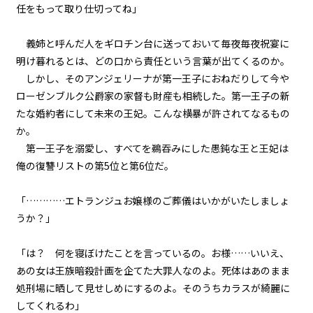
任をもって取り仕切ってね」
episode21
黒
白
生
幕間狂言：正ヒロイン、ずっと自
義姉と呼んだ人をギロチン台に送っておいて毎夜毎夜祝宴に
組み方向
分のターンを確信する。しかし、
その陰でもう一人…。
明け暮れるとは、どの口から責任という言葉が出てくるのか。
横組み
しかし、そのアンジェリーナが第一王子におねだりして今や
episode22
ローゼンブルク公爵家の家督も財産も相続した。第一王子の新
小休止：悪役令嬢、地獄でグルメ
たな婚約者にして未来の王妃。こんな横暴が許されてなるもの
紀行。《台湾ラーメン編》
か。
第一王子を溺愛し、すべてを鵜吞みにした愚鈍な王と王妃は
episode23
俺の復讐リストの第5位と第6位だ。
悪役令嬢、武器を所望する。
「…………エトランジュお嬢様のご葬儀はいかがいたしましょ
episode24
うか？」
悪役令嬢、現在の地獄の統治状況
を知る。
「は？ 何を寝ぼけたことを言っているの。お様……いいえ、
episode25
あの女は王族暗殺計画を企てた大罪人なのよ。死体はあのまま
悪役令嬢、近代兵器と相対する。
処刑場に晒して見せしめにするのよ。そのうちカラスが綺麗に
してくれるわ」
episode26