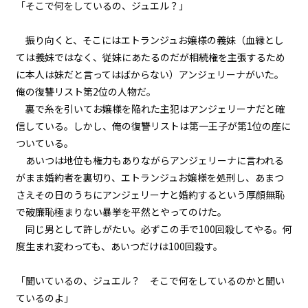
「そこで何をしているの、ジュエル？」
episode11
振り向くと、そこにはエトランジュお嬢様の義妹（血縁とし
悪役令嬢、ムチ打ち地獄で専属メ
イドと再会する。
ては義妹ではなく、従妹にあたるのだが相続権を主張するため
に本人は妹だと言ってはばからない）アンジェリーナがいた。
episode12
俺の復讐リスト第2位の人物だ。
悪役令嬢、一度決めたら何が何で
裏で糸を引いてお嬢様を陥れた主犯はアンジェリーナだと確
もやり通す。
信している。しかし、俺の復讐リストは第一王子が第1位の座に
ついている。
episode13
あいつは地位も権力もありながらアンジェリーナに言われる
悪役令嬢、専属メイドを救出す
る。
がまま婚約者を裏切り、エトランジュお嬢様を処刑し、あまつ
さえその日のうちにアンジェリーナと婚約するという厚顔無恥
episode14
で破廉恥極まりない暴挙を平然とやってのけた。
悪役令嬢、専属メイドとマカロン
同じ男として許しがたい。必ずこの手で100回殺してやる。何
に癒される。
度生まれ変わっても、あいつだけは100回殺す。
episode15
「聞いているの、ジュエル？ そこで何をしているのかと聞い
悪役令嬢、マッドなんとか地獄の
デスなんとか的な乗り物と対峙す
ているのよ」
る。