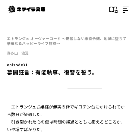
目次
episode1
エトランジュ オーヴァーロード ～反省しない悪役令嬢、地獄に堕ちて
悪役令嬢、地獄に堕ちる。
華麗なるハッピーライフ無双～
喜多山 浪漫
episode2
悪役令嬢、趣味と特技を披露す
episode31
る。
幕間狂言：有能執事、復讐を誓う。
episode3
悪役令嬢、愛猫と再会する。
episode4
エトランジュお嬢様が無実の罪でギロチン台にかけられてか
悪役令嬢、闇魔法で無双する。
ら数日が経過した。
引き裂かれた心の傷は時間の経過とともに癒えるどころか、
episode5
いや増すばかりだ。
悪役令嬢、レベルアップする。