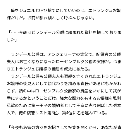
俺をジュエルと呼び捨てにしていいのは、エトランジュお嬢
episode16
様だけだ。お前が馴れ馴れしく呼ぶんじゃない。
悪役令嬢、常にプラス思考で行動
する。
「……今朝ほどランデール公爵に頼まれた資料を探しておりま
episode17
した」
悪役令嬢、専属メイドの参戦を認
める。
ランデール公爵は、アンジェリーナの実父で、配偶者の公爵
episode18
夫人はお亡くなりになったローゼンブルク公爵の実妹だ。つま
ビューワー設定
悪役令嬢、ど根性メイドの戦働き
りエトランジュお嬢様の義理の叔父にあたる。
に見惚れる。
ランデール公爵も公爵夫人も両親を亡くされたエトランジュ
文字サイズ
お嬢様の後見人として親代わりを務める責任があるにもかかわ
episode19
らず、頭の中はローゼンブルク公爵家の資産をいかにして我が
悪役令嬢、専属メイドが語るエピ
中
小
ソードにちょっぴり昔を思い出
手にするかということだけ。強大な魔力を有するお嬢様を私利
す。
フォント
私欲のために第一王子の婚約者として王家に売り飛ばした張本
人で、俺の復讐リスト第3位、第4位に名を連ねている。
明朝
episode20
悪役令嬢、0＋0＝0だから地獄で
は無敵モード。
「今夜も名家の方々をお招きして祝宴を開くから、あなたが責
背景色