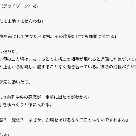
（デッドゾーン）だ。
たまま動きませんわね」
衛隊を前にして堂々たる姿勢。その度胸だけでも称賛に値する」
う通りだ。
頃の三人組は、ちょっとでも格上の相手が現れると途端に怖気づいて
と正面から対峙し、臆することなく向き合っている。彼らの成長ぶりが
が先に動いたぞ」
き前列中央の悪魔が一歩前に出たのがわかる。
手をゆっくりと懐に入れる。
器？ 魔法？ まさか、白旗をあげるなんてことはないですわよね」
んよ」