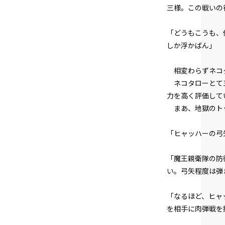
三様。この戦いの
「どうもこうも、
しか浮かばん」
相変わらずネコタ
ネコタローとて三
力を高く評価して
まあ、地獄のトッ
「ヒャッハーの弓
「魔王親衛隊の防
い。弓矢程度は弾
「なるほど、ヒャ
を相手に肉弾戦を