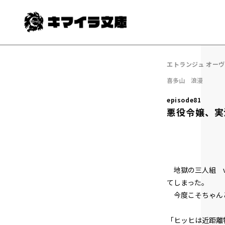
エトランジュ オー
喜多山 浪漫
episode81
悪役令嬢、実
地獄の三人組 v
てしまった。
今度こそちゃん
「ヒッヒは近距離