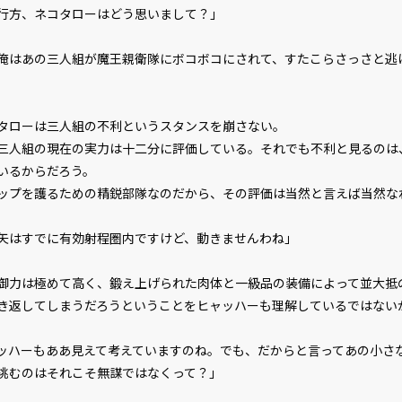
行方、ネコタローはどう思いまして？」
俺はあの三人組が魔王親衛隊にボコボコにされて、すたこらさっさと逃
ローは三人組の不利というスタンスを崩さない。
人組の現在の実力は十二分に評価している。それでも不利と見るのは
いるからだろう。
プを護るための精鋭部隊なのだから、その評価は当然と言えば当然な
矢はすでに有効射程圏内ですけど、動きませんわね」
御力は極めて高く、鍛え上げられた肉体と一級品の装備によって並大抵
き返してしまうだろうということをヒャッハーも理解しているではない
ッハーもああ見えて考えていますのね。でも、だからと言ってあの小さ
挑むのはそれこそ無謀ではなくって？」