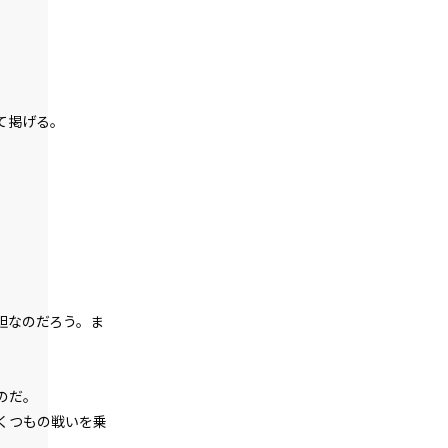
悪役令嬢、武器を所望する。
episode24
悪役令嬢、現在の地獄の統治状況を知
る。
て掲げる。
episode25
悪役令嬢、近代兵器と相対する。
episode26
悪役令嬢、近代兵器と3連戦。
episode27
悪役令嬢、家来も二つ名も増える一方。
胆なのだろう。ま
episode28
悪役令嬢、天才は天才を知る。
のだ。
episode29
悪役令嬢、天才vs天才の頭脳バトルに挑
くつもの戦いを乗
む。