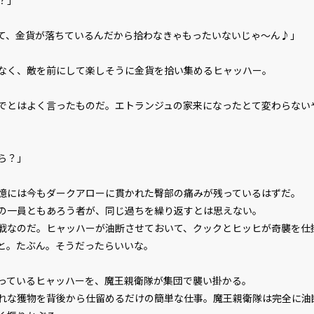
？」
て、金貨が落ちているんだから拾わなきゃもったいないじゃ～ん♪」
く、敵を前にして楽しそうに金貨を拾い集めるヒャッハー。
でとはよく言ったものだ。エトランジュの家来になったとて変わらない
ら？」
には今もダークアローに貫かれた臀部の痛みが残っているはずだ。
一員ともあろう者が、同じ過ちを繰り返すとは思えない。
なのだ。ヒャッハーが油断させておいて、クックとヒッヒが奇襲を仕
と。たぶん。そうだったらいいな。
ているヒャッハーを、魔王親衛隊が集団で襲い掛かる。
な獲物を背後から仕留めるだけの簡単な仕事。魔王親衛隊は完全に油