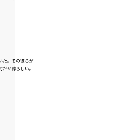
episode18
悪役令嬢、ど根性メイドの戦働きに見惚
れる。
episode19
悪役令嬢、専属メイドが語るエピソード
にちょっぴり昔を思い出す。
episode20
いた。その彼らが
悪役令嬢、0＋0＝0だから地獄では無敵
モード。
何だか誇らしい。
episode21
幕間狂言：正ヒロイン、ずっと自分のタ
ーンを確信する。しかし、その陰でもう
一人…。
episode22
小休止：悪役令嬢、地獄でグルメ紀行。
《台湾ラーメン編》
episode23