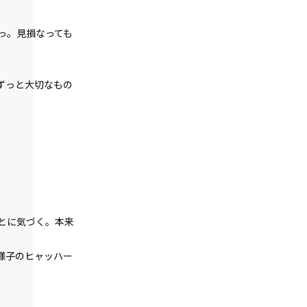
episode30
っ。見損なっても
悪役令嬢、その正体は暗黒竜だった！？
episode31
幕間狂言：有能執事、復讐を誓う。
ずっと大切なもの
episode32
特大
大
中
小休止：悪役令嬢、地獄でグルメ紀行。
《麻婆豆腐編》
朝
ゴシック
episode33
悪役令嬢、ただの可憐な（？）公爵令嬢
白
生成り
水色
になる。
組み
縦組み
とに気づく。本来
episode34
悪役令嬢、さすがにちょっぴり弱気にな
る。
様子のヒャッハー
episode35
悪役令嬢、値段をつけられる。