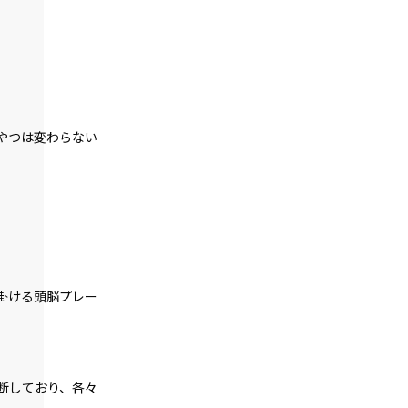
episode36
悪役令嬢、処刑された経緯を振り返る。
episode37
悪役令嬢、ネコタローしゃべる。
やつは変わらない
episode38
悪役令嬢、地獄の番犬に遭遇する。
episode39
悪役令嬢、うっかりポロリする。
episode40
悪役令嬢、仲間のおかげで視野が広くな
掛ける頭脳プレー
る。
episode41
悪役令嬢、謎解きはスイーツのあとで。
そして次なる戦いへ…。
断しており、各々