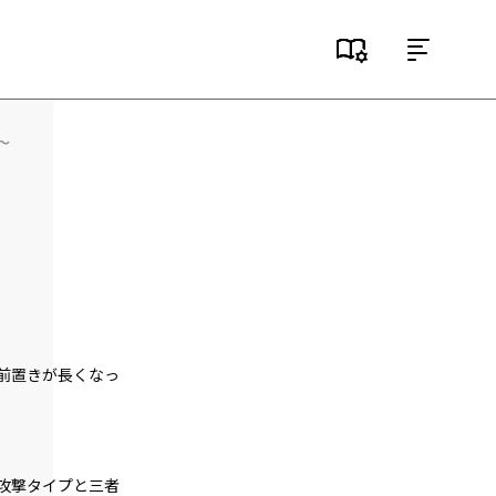
目次
episode1
～
悪役令嬢、地獄に堕ちる。
episode2
悪役令嬢、趣味と特技を披露する。
episode3
悪役令嬢、愛猫と再会する。
episode4
前置きが長くなっ
悪役令嬢、闇魔法で無双する。
episode5
悪役令嬢、レベルアップする。
攻撃タイプと三者