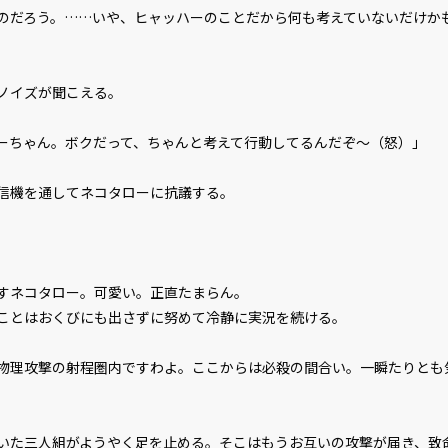
のだろう。……いや、ヒャッハーのことだから何も考えていないだけか
ノイズが聞こえる。
ーちゃん。ボクだって、ちゃんと考えて行動してるんだぞ～（怒）」
信機を通してネコタローに抗議する。
すネコタロー。可愛い。正直たまらん。
とはおくびにも出さずに努めて冷静に実況を続ける。
物理攻撃の射程圏内ですわよ。ここからは必殺の間合い。一瞬たりとも
た三人組がようやく足を止める。そこはもうお互いの攻撃が届き、致