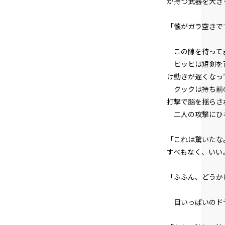
が持つ武器を大き
「懐がガラ空きで
この隙を待ってま
ヒッヒは短剣を両
け動きが遅くなっ
クックは持ち前の
打撃で脳を揺らさ
二人の攻撃にひる
「これは驚いたな
すべもなく、いい
「ふふん、どうか
目いっぱいのド