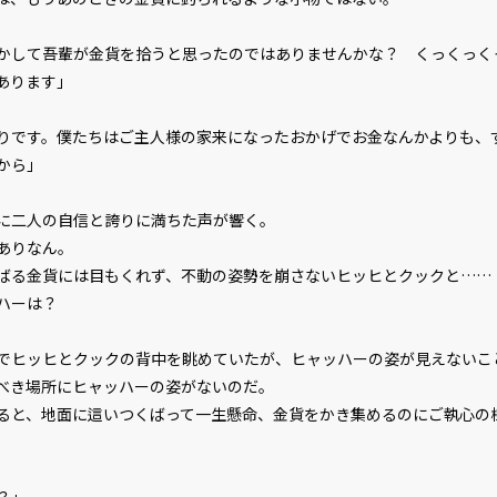
かして吾輩が金貨を拾うと思ったのではありませんかな？ くっくっく
あります」
ビューワー設定
りです。僕たちはご主人様の家来になったおかげでお金なんかよりも、
から」
文字サイズ
小
に二人の自信と誇りに満ちた声が響く。
フォント
明
ありなん。
る金貨には目もくれず、不動の姿勢を崩さないヒッヒとクックと……
ハーは？
背景色
黒
組み方向
横
ヒッヒとクックの背中を眺めていたが、ヒャッハーの姿が見えないこ
べき場所にヒャッハーの姿がないのだ。
と、地面に這いつくばって一生懸命、金貨をかき集めるのにご執心の