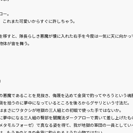
ロー。
これまた可愛いからすぐに許しちゃう。
移すと、隊長らしき悪魔が懐に入れた右手を今度は一気に天に向かっ
物体が宙を舞う。
」
悪魔であることを見抜き、侮蔑を込めて金貨で釣ってやろうという魂
貨を拾うのに夢中になっているところを後ろからグサリという寸法だ。
まさにワタクシが地獄の三人組との初戦で使った手ではないか。
夢中になる三人組の臀部を闇魔法ダークアローで貫いて差し上げたも
タモルフォーゼ）で真なる姿を得て、我が地獄の軍団の一員としてい
は、もうあのときの金貨に釣られるような小物ではない。