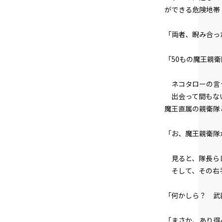
ができる危険地帯
「両者、睨み合っ
「50もの魔王親
ネコタローの言
出会って間もない
魔王直属の親衛隊
「お、魔王親衛隊
見ると、隊長らし
そして、その右
「何かしら？ 武
「まさか、あり得