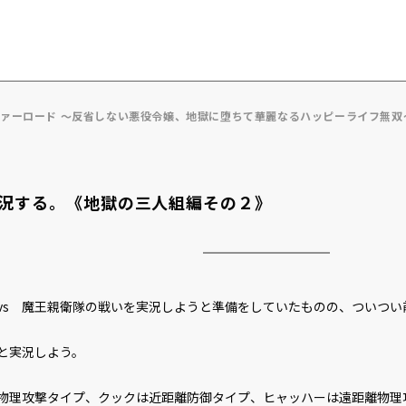
ヴァーロード ～反省しない悪役令嬢、地獄に堕ちて華麗なるハッピーライフ無双
況する。《地獄の三人組編その２》
s 魔王親衛隊の戦いを実況しようと準備をしていたものの、ついつい
と実況しよう。
物理攻撃タイプ、クックは近距離防御タイプ、ヒャッハーは遠距離物理