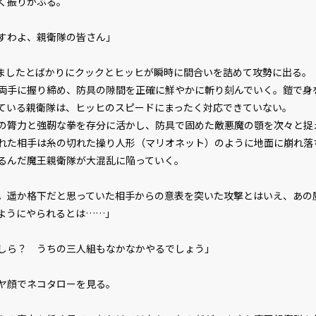
く振りかぶる。
すわよ、親衛隊の皆さん」
したとばかりにクックとヒッヒが瞬時に間合いを詰めて攻勢に出る。
手に握り締め、防具の隙間を正確に鮮やかに斬り刻んでいく。鎧で身
ている親衛隊は、ヒッヒのスピードにまったく対応できていない。
膂力と強靭な拳を存分に活かし、防具で固めた敵悪魔の顎を次々と捉
れた相手は糸の切れた操り人形（マリオネット）のように地面に崩れ落
んだ魔王親衛隊が大混乱に陥っていく。
。遥か格下だと思っていた相手からの意表を突いた攻撃とはいえ、あの
ようにやられるとは……」
しら？ うちの三人組もなかなかやるでしょう」
ヤ顔でネコタローを見る。