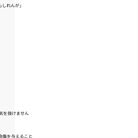
もしれんが」
episode12
悪役令嬢、一度決めたら何が何でもやり
通す。
episode13
悪役令嬢、専属メイドを救出する。
episode14
悪役令嬢、専属メイドとマカロンに癒さ
れる。
episode15
悪役令嬢、マッドなんとか地獄のデスな
んとか的な乗り物と対峙する。
episode16
悪役令嬢、常にプラス思考で行動する。
気を抜けません
episode17
悪役令嬢、専属メイドの参戦を認める。
命傷を与えること