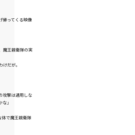
episode6
悪役令嬢、地獄の悪魔を家来にする。
げ帰ってくる映像
episode7
悪役令嬢、悪魔の名付け親になる。（た
だし、ネーミングセンス0）
episode8
、魔王親衛隊の実
悪役令嬢、地獄でハッピーライフを決意
する。
わけだが。
episode9
幕間狂言：正ヒロイン、我が世の春を謳
歌する。
episode10
の攻撃は通用しな
小休止：悪役令嬢、地獄でグルメ紀行。
かな」
《カレー編》
な体で魔王親衛隊
episode11
悪役令嬢、ムチ打ち地獄で専属メイドと
再会する。