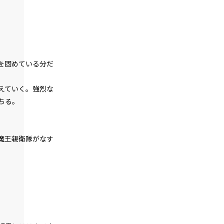
episode42
幕間狂言：有能執事、お嬢様へ寄せる信
頼が絶大すぎる。
episode43
小休止：悪役令嬢、地獄でグルメ紀行。
《タコス編》
を固めている分だ
episode44
えていく。強烈な
悪役令嬢、弟と秘密の特訓開始。
ちる。
episode45
悪役令嬢、新スキルを習得する。（諸般
の事情により途中経過は割愛）
魔王親衛隊がなす
episode46
悪役令嬢、心は無敵状態。
episode47
悪役令嬢、言われてみればハーレム無双
だった件。