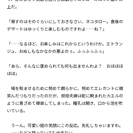
episode48
上だ。
悪役令嬢、かつてない衝撃を受け
る。※お食事中の方はご注意くだ
さい
「脅すのはそのぐらいにしておきなさい、ネコタロー。食後の
デザートはゆっくりと楽しむものですわよ……ね？」
episode49
悪役令嬢、人生終了のお知らせ。
「……なるほど、お楽しみはこれからというわけか。エトラン
ジュ、おぬしもなかなかの悪よのぅ。ふっふっふっ」
episode50
悪役令嬢、怒りの乱れ撃ち。
「あら、そんなに褒められても何も出ませんわよ？ おほほほ
ほほ」
episode51
悪役令嬢、笑って誤魔化そうとす
場を和ませるために努めて朗らかに、努めてエレガントに微
るがそうは問屋が卸さなかった。
笑んだつもりだったのだが、叔母夫婦は蛇に睨まれたカエルの
ように青ざめて硬直してしまった。瞳孔は開き、口から泡を吹
episode52
いている。
悪役令嬢、サキュバスの姫といざ
尋常にタイマン勝負。
うーん。可愛い姪の笑顔にこの反応。失礼しちゃいますわ。
episode53
……などと怒っていても仕方ない。