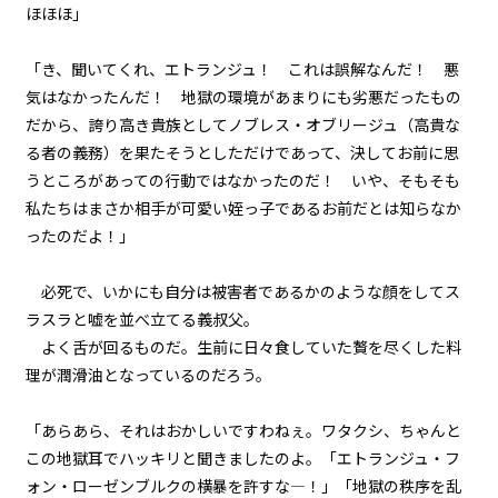
ほほほ」
episode21
幕間狂言：正ヒロイン、ずっと自
「き、聞いてくれ、エトランジュ！ これは誤解なんだ！ 悪
分のターンを確信する。しかし、
その陰でもう一人…。
気はなかったんだ！ 地獄の環境があまりにも劣悪だったもの
だから、誇り高き貴族としてノブレス・オブリージュ（高貴な
episode22
る者の義務）を果たそうとしただけであって、決してお前に思
小休止：悪役令嬢、地獄でグルメ
うところがあっての行動ではなかったのだ！ いや、そもそも
紀行。《台湾ラーメン編》
私たちはまさか相手が可愛い姪っ子であるお前だとは知らなか
ったのだよ！」
episode23
悪役令嬢、武器を所望する。
必死で、いかにも自分は被害者であるかのような顔をしてス
ラスラと嘘を並べ立てる義叔父。
episode24
よく舌が回るものだ。生前に日々食していた贅を尽くした料
悪役令嬢、現在の地獄の統治状況
を知る。
理が潤滑油となっているのだろう。
episode25
「あらあら、それはおかしいですわねぇ。ワタクシ、ちゃんと
悪役令嬢、近代兵器と相対する。
この地獄耳でハッキリと聞きましたのよ。「エトランジュ・フ
ォン・ローゼンブルクの横暴を許すな―！」「地獄の秩序を乱
episode26