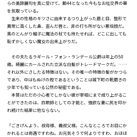
らの美辞麗句を真に受けて、齢44となった今もなお社交界の華
を気取っている。
episode16
生来の性格のキツさに由来するつり上がった眉と目、整形で
悪役令嬢、常にプラス思考で行動
する。
異常に高くした鼻、歪んだ唇と、非の打ち所がない悪役顔だ。
黒のとんがり帽子に魔法の杖でも持たせれば、どこに出しても
episode17
恥ずかしくない魔女の出来上がりだ。
悪役令嬢、専属メイドの参戦を認
める。
その夫たるラギール・フォン・ランデール公爵は年上の50
episode18
歳。綺麗にカールされた立派な白髪がトレードマークだ。……
悪役令嬢、ど根性メイドの戦働き
それ以外にさしたる特徴はない。その唯一の特徴の髪がかつら
に見惚れる。
であり、中はもぬけの殻であるということは城下町の靴磨きの
少年でも知っている公然の秘密である。
episode19
本質はただの小心者でしかない彼が宰相にまで成り上がるこ
悪役令嬢、専属メイドが語るエピ
ソードにちょっぴり昔を思い出
とができたのは、詐欺師としての才能と、強欲な妻に尻を叩か
す。
れ続けた結果に他ならない。
episode20
「ごきげんよう、叔母様、義叔父様。こんなところでお目にか
悪役令嬢、0＋0＝0だから地獄で
は無敵モード。
かれるとは奇遇ですわね。お元気そうで何よりですわ、おほほ