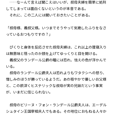
……なーんて言えば聞こえはいいが、叔母夫婦を簡単に処刑
してしまっては面白くないというのが本音である。
episode11
それに、この二人には聞いておきたいことがある。
悪役令嬢、ムチ打ち地獄で専属メ
イドと再会する。
「叔母様、義叔父様。いつまでそうやって気絶したふりをなさ
episode12
っているおつもりですの？」
悪役令嬢、一度決めたら何が何で
もやり通す。
ぴくりと身体を反応させた叔母夫婦は、これ以上の狸寝入り
は無意味と悟ったのか顔を上げてゆっくりと目を開ける。
episode13
義叔父のランデール公爵の瞳には恐れ、怯えの色が浮かんで
悪役令嬢、専属メイドを救出す
る。
いる。
叔母のランデール公爵夫人は恐れよりもワタクシへの怒り、
episode14
憎しみのほうが勝っているようだ。あの穏やかで優しいお父様
悪役令嬢、専属メイドとマカロン
と、この欲深くヒステリックな叔母が実の兄妹だという事実
に癒される。
が、いまだに信じられない。
episode15
叔母のビリーヌ・フォン・ランデール公爵夫人は、エーデル
悪役令嬢、マッドなんとか地獄の
デスなんとか的な乗り物と対峙す
シュタイン王国宰相夫人でもある。その地位におもねる人々か
る。