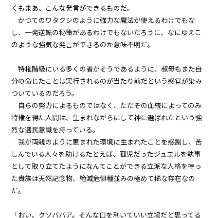
背景色
くもまあ、こんな発言ができるものだ。
episode32
かつてのワタクシのように強力な魔法が使えるわけでもな
黒
白
生
小休止：悪役令嬢、地獄でグルメ
し、一発逆転の秘策があるわけでもないだろうに、なにゆえこ
組み方向
紀行。《麻婆豆腐編》
のような強気な発言ができるのか意味不明だ。
横組み
episode33
特権階級にいる多くの者がそうであるように、叔母もまた自
悪役令嬢、ただの可憐な（？）公
爵令嬢になる。
分の命じたことは実行されるのが当たり前だという感覚が染み
ついているのだろう。
episode34
自らの努力によるものではなく、ただその血統によってのみ
悪役令嬢、さすがにちょっぴり弱
特権を得た人間は、生まれながらにして神に選ばれたという強
気になる。
烈な選民意識を持っている。
我が両親のように恵まれた環境に生まれたことを感謝し、苦
episode35
しんでいる人々を助ける――たとえば、孤児だったジュエルを執事
悪役令嬢、値段をつけられる。
として取り立てたように――なんてことができる立派な人格を持っ
た貴族は天然記念物、絶滅危惧種並みの極めて稀な存在なの
episode36
だ。
悪役令嬢、処刑された経緯を振り
返る。
「おい、クソババア。そんな口を利いていい立場だと思ってる