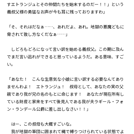
すエトランジュとその仲間たちを始末するのだー！！」という
悪役令嬢、近代兵器と3連戦。
義叔父様の勇猛なお声が今も耳に残っておりますわ」
episode27
「そ、それはだなぁ……、あれだよ、あれ。地獄の悪魔どもに
悪役令嬢、家来も二つ名も増える
一方。
脅されて致し方なくだなぁ……」
episode28
しどろもどろになって言い訳を始める義叔父。この期に及ん
悪役令嬢、天才は天才を知る。
でまだ言い逃れができると思っているようだ。ある意味、すご
い。
episode29
ビューワー設定
悪役令嬢、天才vs天才の頭脳バト
「あなた！ こんな生意気な小娘に言い訳する必要なんてあり
ルに挑む。
文字サイズ
ませんわよ！ エトランジュ！ 叔母として、あなたの実の父
親であり我が兄の名のもとに命じます！ あなたが現在所有し
episode30
中
小
ている財産と家来をすべて後見人である我が夫ラギール・フォ
悪役令嬢、その正体は暗黒竜だっ
た！？
フォント
ン・ランデール公爵に差し出しなさい！！」
明朝
episode31
はー、この叔母も大概すごいな。
幕間狂言：有能執事、復讐を誓
我が地獄の軍団に囲まれて縄で縛りつけられている状態でよ
う。