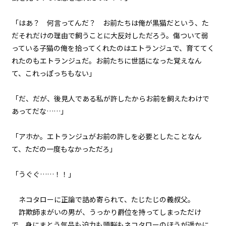
せる信頼が絶大すぎる。
「はあ？ 何言ってんだ？ お前たちは俺が黒猫だという、た
episode43
だそれだけの理由で飼うことに大反対しただろう。傷ついて弱
小休止：悪役令嬢、地獄でグルメ
紀行。《タコス編》
っている子猫の俺を拾ってくれたのはエトランジュで、育ててく
れたのもエトランジュだ。お前たちに世話になった覚えなん
episode44
て、これっぽっちもない」
悪役令嬢、弟と秘密の特訓開始。
「だ、だが、後見人である私が許したからお前を飼えたわけで
episode45
あってだな……」
悪役令嬢、新スキルを習得する。
（諸般の事情により途中経過は割
愛）
「アホか。エトランジュがお前の許しを必要としたことなん
て、ただの一度もなかっただろ」
episode46
悪役令嬢、心は無敵状態。
「うぐぐ……！！」
episode47
ネコタローに正論で詰め寄られて、たじたじの義叔父。
悪役令嬢、言われてみればハーレ
ム無双だった件。
詐欺師まがいの男が、うっかり爵位を持ってしまっただけ
で、身にまとう気品も迫力も頭脳もネコタローのほうが遥かに