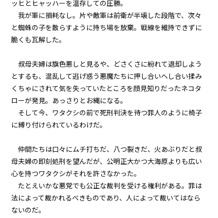
ッヒとヒャッハーを温存しての圧勝。
我が軍に損耗なし。片や敵軍は前衛が半壊した段階で、次々
episode6
と蜘蛛の子を散らすように持ち場を放棄。戦線を維持できずに
悪役令嬢、地獄の悪魔を家来にす
脆くも瓦解した。
る。
叔母夫婦は旗色悪しと見るや、どさくさに紛れて退却しよう
episode7
とするも、混乱して逃げ惑う悪魔たちに押し合いへし合い揉み
悪役令嬢、悪魔の名付け親にな
る。（ただし、ネーミングセンス
くちゃにされて気を失っていたところを顔見知りだったネコタ
0）
ローが発見。あっさりとお縄になる。
そして今、ワタクシの前で死刑判決を待つ罪人のように椅子
episode8
に縛り付けられているわけだ。
悪役令嬢、地獄でハッピーライフ
を決意する。
仲間たちは口々にムチ打ちだ、八つ裂きだ、火あぶりだと叔
episode9
母夫婦の即刻処刑を望んだが、公明正大かつ大海原よりも広い
幕間狂言：正ヒロイン、我が世の
春を謳歌する。
心を持つワタクシがそれを許さなかった。
たとえいかな悪党でも公正な裁判を受ける権利がある。罪は
episode10
法によって裁かれるべきものであり、人によって裁いてはなら
小休止：悪役令嬢、地獄でグルメ
ないのだ。
紀行。《カレー編》