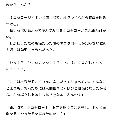
episode37
のか？ んん？」
悪役令嬢、ネコタローしゃべる。
ネコタローがずずいと前に出て、オラつきながら叔母を睨み
episode38
つける。
悪役令嬢、地獄の番犬に遭遇す
精いっぱい悪ぶって凄んでみせるネコタローがこれまた可愛
る。
い。
しかし、ただの黒猫だった頃のネコタローしか知らない叔母
episode39
悪役令嬢、うっかりポロリする。
夫婦には効果てきめんだった。
episode40
「ひっ！？ ひぃぃぃぃっ！！？ ネ、ネ、ネコがしゃべっ
悪役令嬢、仲間のおかげで視野が
た！！！？」
広くなる。
「ここは地獄だぞ。そりゃ、ネコだってしゃべるさ。そんなこ
episode41
とよりも、お前たちには人間世界じゃ随分と世話になったから
悪役令嬢、謎解きはスイーツのあ
とで。そして次なる戦いへ…。
な。たっぷりとお返ししなきゃなぁ、んん～？」
episode42
「ま、待て、ネコタロー！ お前を飼うことを許し、ずっと面
幕間狂言：有能執事、お嬢様へ寄
倒を見てやった恩を忘れたのか！？」