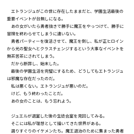
episode21
エトランジュがこの世に存在したままだと、学園生活最後の
幕間狂言：正ヒロイン、ずっと自
重要イベントが台無しになる。
分のターンを確信する。しかし、
その陰でもう一人…。
あの女がいたら勇者抜きで勝手に魔王をやっつけて、勝手に
冒険を終わらせてしまうに違いない。
episode22
勇者パーティーを復活させて、魔王を倒し、私が正ヒロイン
小休止：悪役令嬢、地獄でグルメ
から光の聖女へとクラスチェンジするという大事なイベントを
紀行。《台湾ラーメン編》
無茶苦茶にされてしまう。
だから断罪し、始末した。
episode23
最後の学園生活を完璧にするため、どうしてもエトランジュ
悪役令嬢、武器を所望する。
は邪魔な存在だったのだ。
私は悪くない。エトランジュが悪いのだ。
episode24
けど、もう終わったことだ。
悪役令嬢、現在の地獄の統治状況
を知る。
あの女のことは、もう忘れよう。
episode25
ジュエルが退室した後の生徒会室を見回してみる。
悪役令嬢、近代兵器と相対する。
そこには私が理想として描いてきた世界がある。
選りすぐりのイケメンたち。魔王退治のために集まった勇者
episode26