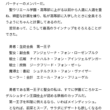
パーティーのメンバーだ。
悪役令嬢、近代兵器と3連戦。
聖ウリエール学園・高等部に上がる以前から人選に人選を重
ね、綿密な計画を練り、私が高等部に入学したときに全員そろ
ビューワー設定
episode27
うようにちゃんと計算してあるのだ。
悪役令嬢、家来も二つ名も増える
一方。
苦労あって、こうして最高のラインナップをそろえることが
文字サイズ
できた。
episode28
中
小
悪役令嬢、天才は天才を知る。
勇者：生徒会長 第一王子
フォント
聖女：副会長 アンジェリーナ・フォン・ローゼンブルク
明朝
episode29
戦士：広報 ナイトハルト・フォン・アインツェルゲンガー
悪役令嬢、天才vs天才の頭脳バト
戦士：庶務 ジークフリード・フォン・ゼーレ
ルに挑む。
背景色
魔導士：書記 シュテルクスト・フォン・ヴァイザー
ヒーラー：会計 エミール・フォン・フリューゲル
episode30
黒
白
生
悪役令嬢、その正体は暗黒竜だっ
た！？
組み方向
勇者である第一王子と聖女の私は、すでに学園どころかエー
デルシュタイン王国全土が認める鉄板のカップルだ。
横組み
episode31
第一王子を料理に例えるなら、いわばメインディッシュ。
幕間狂言：有能執事、復讐を誓
となれば、前菜とスープ、サラダにデザートも欲しくなるの
う。