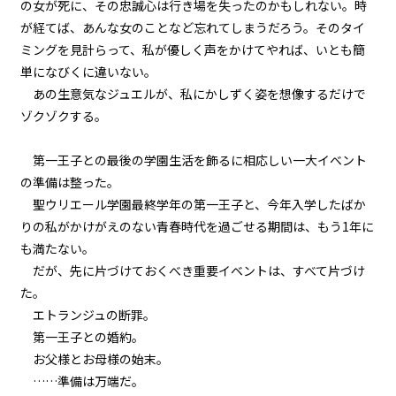
の女が死に、その忠誠心は行き場を失ったのかもしれない。時
が経てば、あんな女のことなど忘れてしまうだろう。そのタイ
episode6
ミングを見計らって、私が優しく声をかけてやれば、いとも簡
悪役令嬢、地獄の悪魔を家来にす
単になびくに違いない。
る。
あの生意気なジュエルが、私にかしずく姿を想像するだけで
ゾクゾクする。
episode7
悪役令嬢、悪魔の名付け親にな
る。（ただし、ネーミングセンス
第一王子との最後の学園生活を飾るに相応しい一大イベント
0）
の準備は整った。
聖ウリエール学園最終学年の第一王子と、今年入学したばか
episode8
りの私がかけがえのない青春時代を過ごせる期間は、もう1年に
悪役令嬢、地獄でハッピーライフ
を決意する。
も満たない。
だが、先に片づけておくべき重要イベントは、すべて片づけ
episode9
た。
幕間狂言：正ヒロイン、我が世の
春を謳歌する。
エトランジュの断罪。
第一王子との婚約。
episode10
お父様とお母様の始末。
小休止：悪役令嬢、地獄でグルメ
……準備は万端だ。
紀行。《カレー編》