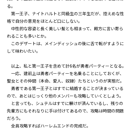
せる信頼が絶大すぎる。
る。
第一王子、ナイトハルトと同級生の三年生だが、控えめな性
episode43
格で自分の意見をほとんど口にしない。
小休止：悪役令嬢、地獄でグルメ
紀行。《タコス編》
中性的な容姿と長く美しい髪とも相まって、殿方に言い寄ら
れることも多いとか。
episode44
このデザートは、メインディッシュの後に舌で転がすように
悪役令嬢、弟と秘密の特訓開始。
して味わいたい。
episode45
以上、私と第一王子を含めて計6名が勇者パーティーとなる。
悪役令嬢、新スキルを習得する。
一応、建前上は勇者パーティーを名乗ることにしておくが、
（諸般の事情により途中経過は割
愛）
聖女とその仲間（本命、愛人、奴隷）たちというのが実態だ。
勇者である第一王子とはすでに結婚することが決まっている
episode46
ので、あとはじっくり他のメンバーも攻略していくとしよう。
悪役令嬢、心は無敵状態。
と言っても、シュテルはすでに躾けが済んでいるし、残りの
先輩方にもそれなりに手は付けてあるので、攻略は時間の問題
episode47
だろう。
悪役令嬢、言われてみればハーレ
ム無双だった件。
全員攻略すればハーレムエンドの完成だ。