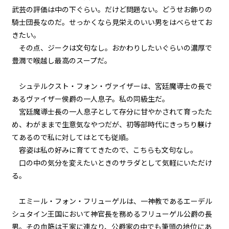
episode37
武芸の評価は中の下ぐらい。だけど問題ない。どうせお飾りの
悪役令嬢、ネコタローしゃべる。
騎士団長なのだ。せっかくなら見栄えのいい男をはべらせてお
きたい。
episode38
その点、ジークは文句なし。おかわりしたいぐらいの濃厚で
悪役令嬢、地獄の番犬に遭遇す
豊潤で喉越し最高のスープだ。
る。
シュテルクスト・フォン・ヴァイザーは、宮廷魔導士の長で
episode39
悪役令嬢、うっかりポロリする。
あるヴァイザー侯爵の一人息子。私の同級生だ。
宮廷魔導士長の一人息子として存分に甘やかされて育ったた
episode40
め、わがままで生意気なやつだが、初等部時代にきっちり躾け
悪役令嬢、仲間のおかげで視野が
てあるので私に対してはとても従順。
広くなる。
容姿は私の好みに育ててきたので、こちらも文句なし。
口の中の気分を変えたいときのサラダとして気軽にいただけ
episode41
る。
悪役令嬢、謎解きはスイーツのあ
とで。そして次なる戦いへ…。
エミール・フォン・フリューゲルは、一神教であるエーデル
episode42
シュタイン王国において神官長を務めるフリューゲル公爵の長
幕間狂言：有能執事、お嬢様へ寄
男。その血筋は王家に連なり、公爵家の中でも筆頭の地位にあ