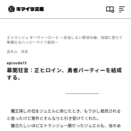
目次
episode1
エトランジュ オーヴァーロード ～反省しない悪役令嬢、地獄に堕ちて
悪役令嬢、地獄に堕ちる。
華麗なるハッピーライフ無双～
喜多山 浪漫
episode2
悪役令嬢、趣味と特技を披露す
episode73
る。
幕間狂言：正ヒロイン、勇者パーティーを結成
する。
episode3
悪役令嬢、愛猫と再会する。
episode4
悪役令嬢、闇魔法で無双する。
魔王探しの任をジュエルに命じたとき、もう少し抵抗される
と思ったけど意外とすんなりと引き受けてくれた。
episode5
腹立たしいほどエトランジュ一筋だったジュエルも、当のあ
悪役令嬢、レベルアップする。