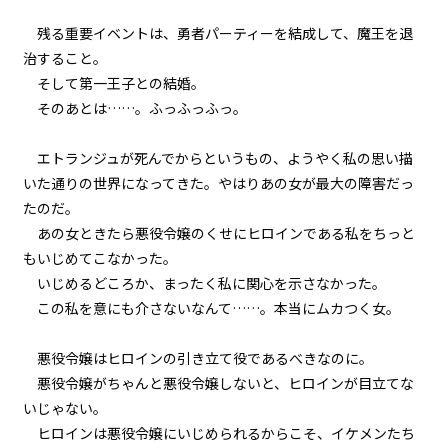
残る重要イベントは、勇者パーティーを結成して、魔王を退
episode11
治すること。
悪役令嬢、ムチ打ち地獄で専属メ
イドと再会する。
そして第一王子との結婚。
そのあとは……。ふっふっふっ。
episode12
悪役令嬢、一度決めたら何が何で
エトランジュが死んでからというもの、ようやく私の思い描
もやり通す。
いた通りの世界になってきた。やはりあの女が最大の障害だっ
たのだ。
episode13
あの女ときたら悪役令嬢のくせにヒロインである私をちっと
悪役令嬢、専属メイドを救出す
る。
もいじめてこなかった。
いじめるどころか、まったく私に関心を示さなかった。
episode14
この私を意にも介さないなんて……。本当にムカつく女。
悪役令嬢、専属メイドとマカロン
に癒される。
悪役令嬢はヒロインの引き立て役であるべきなのに。
悪役令嬢がちゃんと悪役令嬢しないと、ヒロインが目立てな
episode15
いじゃない。
悪役令嬢、マッドなんとか地獄の
デスなんとか的な乗り物と対峙す
ヒロインは悪役令嬢にいじめられるからこそ、イケメンたち
る。