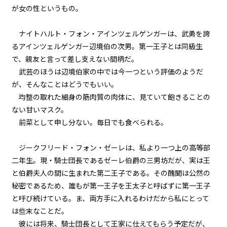
が女の性というもの。
episode32
小休止：悪役令嬢、地獄でグルメ
ナイトハルト・フォン・アインツェルゲンガーは、武勇を誇
紀行。《麻婆豆腐編》
るアインツェルゲンガー辺境伯の次男。第一王子とは同級生
で、親友と言って差し支えない間柄だ。
episode33
武芸のほうは辺境伯家の中では今一つという評価のようだ
悪役令嬢、ただの可憐な（？）公
爵令嬢になる。
が、そんなことはどうでもいい。
均整の取れた細身の筋肉質の肉体に、見ていて飽きることの
episode34
ない甘いマスク。
悪役令嬢、さすがにちょっぴり弱
前菜として申し分ない。毎日でも食べられる。
気になる。
ジークフリード・フォン・ゼーレは、私より一つ上の高等部
episode35
二年生。現・騎士団長であるゼーレ伯爵の三男坊だが、実は王
悪役令嬢、値段をつけられる。
と伯爵夫人の間に生まれた第二王子である。その醜聞は公然の
秘密であるため、誰もが第一王子を王太子と呼ばずに第一王子
episode36
と呼び続けている。ま、両方手に入れるわけだから私にとって
悪役令嬢、処刑された経緯を振り
返る。
は些末なことだ。
彼には将来、騎士団長として王家に仕えてもらう予定だが、