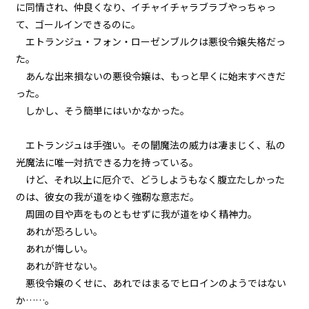
に同情され、仲良くなり、イチャイチャラブラブやっちゃっ
て、ゴールインできるのに。
episode16
エトランジュ・フォン・ローゼンブルクは悪役令嬢失格だっ
悪役令嬢、常にプラス思考で行動
する。
た。
あんな出来損ないの悪役令嬢は、もっと早くに始末すべきだ
episode17
った。
悪役令嬢、専属メイドの参戦を認
める。
しかし、そう簡単にはいかなかった。
episode18
エトランジュは手強い。その闇魔法の威力は凄まじく、私の
悪役令嬢、ど根性メイドの戦働き
光魔法に唯一対抗できる力を持っている。
に見惚れる。
けど、それ以上に厄介で、どうしようもなく腹立たしかった
のは、彼女の我が道をゆく強靭な意志だ。
episode19
周囲の目や声をものともせずに我が道をゆく精神力。
悪役令嬢、専属メイドが語るエピ
ソードにちょっぴり昔を思い出
あれが恐ろしい。
す。
あれが悔しい。
あれが許せない。
episode20
悪役令嬢のくせに、あれではまるでヒロインのようではない
悪役令嬢、0＋0＝0だから地獄で
は無敵モード。
か……。