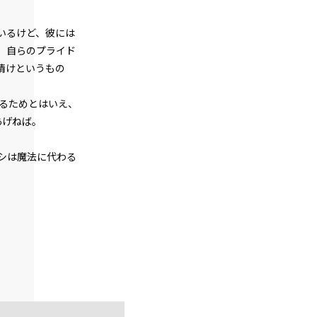
悪役令嬢、武器を所望する。
いるけど、彼には
episode24
、自らのプライド
悪役令嬢、現在の地獄の統治状況を知
る。
情けというもの
episode25
るためとはいえ、
悪役令嬢、近代兵器と相対する。
あげねば。
episode26
悪役令嬢、近代兵器と3連戦。
シは魔法に代わる
episode27
悪役令嬢、家来も二つ名も増える一方。
episode28
悪役令嬢、天才は天才を知る。
episode29
悪役令嬢、天才vs天才の頭脳バトルに挑
む。