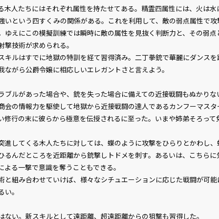
木人たちにはそれぞれ属性を持たせてある。精霊四属性には、火は水
強いという四すくみの関係がある。これを利用して、敵の弱点属性で攻
。ゆえにこの模擬訓練では瞬時に敵の属性を見抜く判断力と、その弱点
射撃技術が求められる。
キルはすでに地獄の特訓を経て習得済み。二丁拳銃で華麗にダンスを
我ながら公爵令嬢に相応しいエレガントさと言えよう。
ブルがあった場合や、銃を失った場合に備えての近接戦闘もぬかりな
会の情報力を駆使して地獄から近接戦闘の達人であるカンフーマスタ
い修行の末に彼らから極意を伝授されるに至った。いまや姉弟そろって
進してくる木人たちに対しては、蝶のように攻撃をひらりとかわし、
ひるんだところを近距離から銃撃しトドメを刺す。あるいは、こちらに
による一撃で意識を奪うこともできる。
と組み合わせていけば、様々なシチュエーションに応じた戦闘が可能
ビューワー設定
るい。
ない。新スキルとして遠距離、超遠距離からの狙撃も習得した。