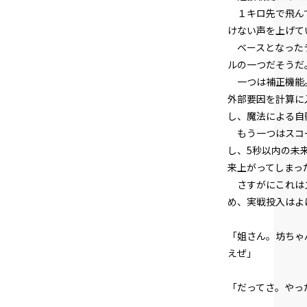
１キロ先で飛んで
けない声を上げて
ベースとなったラ
ルの一つだそうだ
一つは補正機能。
外部要因を計算に
し、魔法による自
もう一つはスコー
し、5秒以内の未
来上がってしまっ
さすがにこれはズ
め、実戦投入はよ
「姐さん。坊ちゃ
えぜ」
「だってさ。やっ