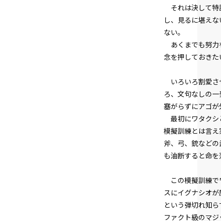
それは決して特訓
し、見るに堪えな
ない。
あくまでも努力を
念を押しておきた
いろいろ割愛させ
ろ、文句なしの一
塞がらずにアゴが
最初にワタクシと
模擬訓練とは言え
斧、弓、銃などの
も油断すると命を
この模擬訓練でワ
スにイグナシオが
という弾切れ知ら
ファクト級のマジ