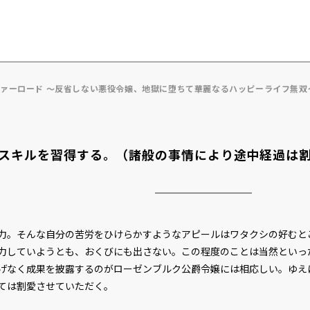
ヴァーロード ～反省しない悪役令嬢、地獄に堕ちて華麗なるハッピーライフ無双
スキルを習得する。（諸般の事情により途中経過は
。そんな自分の苦労をひけらかすようなアピールはワタクシの好むと
していようとも、おくびにも出さない。この程度のことは当然といっ
げなく成果を披露するのがローゼンブルク公爵令嬢には相応しい。ゆえ
ては割愛させていただく。