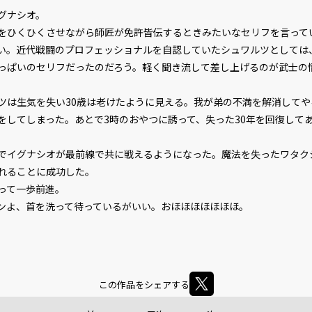
グナシオ。
ひくひくさせながら師匠が免許皆伝するときみたいなセリフを言って
い。近代戦闘のプロフェッショナルを自認していたシュワルツとしては
っぱいのセリフだったのだろう。軽く聞き流して差し上げるのが武士の
は生気を失い30歳は老けたように見える。我が弟の不満を解消してや
をしてしまった。あとで3時のおやつに誘って、失った30年を回復して
イグナシオが最前線で共に戦えるようになった。魔法を失ったワタク
れることに成功した。
って一歩前進。
よ、首を洗って待っているがいい。おほほほほほほほ。
この作品をシェアする