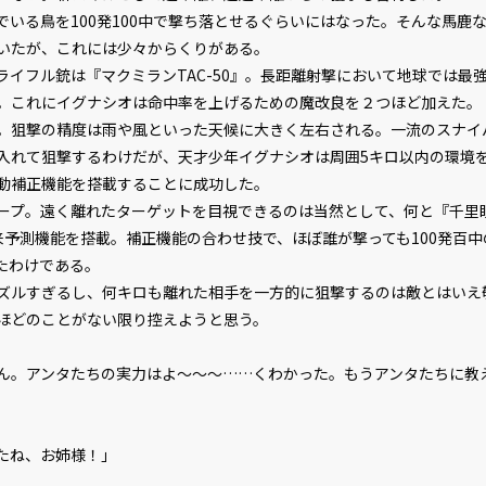
文字サイズ
小
いる鳥を100発100中で撃ち落とせるぐらいにはなった。そんな馬鹿
フォント
明
いたが、これには少々からくりがある。
イフル銃は『マクミランTAC-50』。長距離射撃において地球では最
。これにイグナシオは命中率を上げるための魔改良を２つほど加えた。
背景色
黒
狙撃の精度は雨や風といった天候に大きく左右される。一流のスナイ
組み方向
横
入れて狙撃するわけだが、天才少年イグナシオは周囲5キロ以内の環境
動補正機能を搭載することに成功した。
プ。遠く離れたターゲットを目視できるのは当然として、何と『千里
来予測機能を搭載。補正機能の合わせ技で、ほぼ誰が撃っても100発百
たわけである。
ルすぎるし、何キロも離れた相手を一方的に狙撃するのは敵とはいえ
ほどのことがない限り控えようと思う。
ん。アンタたちの実力はよ～～～……くわかった。もうアンタたちに教
たね、お姉様！」