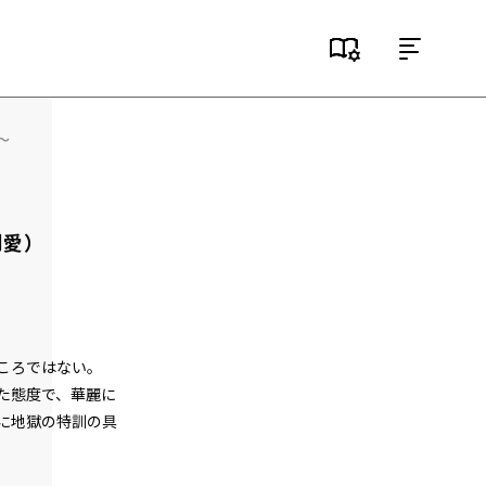
目次
episode1
～
悪役令嬢、地獄に堕ちる。
episode2
悪役令嬢、趣味と特技を披露する。
割愛）
episode3
悪役令嬢、愛猫と再会する。
episode4
ころではない。
悪役令嬢、闇魔法で無双する。
た態度で、華麗に
episode5
に地獄の特訓の具
悪役令嬢、レベルアップする。