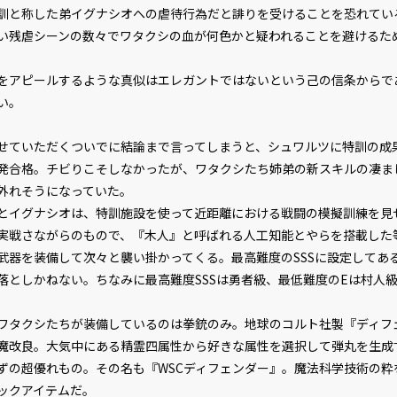
と称した弟イグナシオへの虐待行為だと誹りを受けることを恐れてい
い残虐シーンの数々でワタクシの血が何色かと疑われることを避けるた
アピールするような真似はエレガントではないという己の信条からで
い。
ていただくついでに結論まで言ってしまうと、シュワルツに特訓の成
発合格。チビりこそしなかったが、ワタクシたち姉弟の新スキルの凄ま
外れそうになっていた。
イグナシオは、特訓施設を使って近距離における戦闘の模擬訓練を見
実戦さながらのもので、『木人』と呼ばれる人工知能とやらを搭載した
武器を装備して次々と襲い掛かってくる。最高難度のSSSに設定してあ
落としかねない。ちなみに最高難度SSSは勇者級、最低難度のEは村人
タクシたちが装備しているのは拳銃のみ。地球のコルト社製『ディフ
魔改良。大気中にある精霊四属性から好きな属性を選択して弾丸を生成
ずの超優れもの。その名も『WSCディフェンダー』。魔法科学技術の粋
ックアイテムだ。