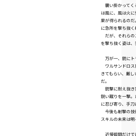
襲い掛かってくる
は風に、風は火に
果が得られるのだ
に急所を撃ち抜く
だが、それらのス
を撃ち抜く姿は、
万が一、銃にトラ
ワルサンドロス商
きてもらい、厳し
だ。
銃撃に耐え抜き突
鋭い蹴りを一撃。
に忍び寄り、手刀
今後も射撃の技術
スキルの未来は明
近接戦闘だけでは