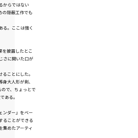
episode6
るからではない
悪役令嬢、地獄の悪魔を家来にする。
めの隠蔽工作でも
episode7
ある。ここは強く
悪役令嬢、悪魔の名付け親になる。（た
だし、ネーミングセンス0）
episode8
果を披露したとこ
悪役令嬢、地獄でハッピーライフを決意
する。
じさに開いた口が
episode9
せることにした。
幕間狂言：正ヒロイン、我が世の春を謳
等身大人形が剣、
歌する。
るので、ちょっとで
episode10
級である。
小休止：悪役令嬢、地獄でグルメ紀行。
《カレー編》
ェンダー』をベー
することができる
episode11
を集めたアーティ
悪役令嬢、ムチ打ち地獄で専属メイドと
再会する。