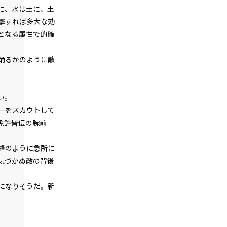
に、水は土に、土
episode12
撃すれば多大な効
悪役令嬢、一度決めたら何が何でもやり
通す。
となる属性で的確
episode13
踊るかのように敵
悪役令嬢、専属メイドを救出する。
episode14
い。
悪役令嬢、専属メイドとマカロンに癒さ
れる。
ーをスカウトして
免許皆伝の腕前
episode15
悪役令嬢、マッドなんとか地獄のデスな
んとか的な乗り物と対峙する。
蜂のように急所に
気づかぬ敵の背後
episode16
悪役令嬢、常にプラス思考で行動する。
になりそうだ。新
episode17
悪役令嬢、専属メイドの参戦を認める。