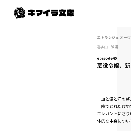
エトランジュ オー
喜多山 浪漫
episode45
悪役令嬢、新
血と涙と汗の努力
陰でどれだけ努力
エレガントにさり
体的な中身につい