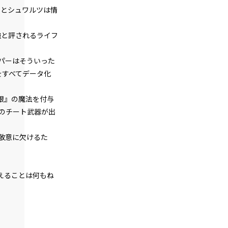
特大
大
中
episode18
なとシュワルツは情
悪役令嬢、ど根性メイドの戦働きに見惚
朝
ゴシック
れる。
強と評されるライフ
episode19
白
生成り
水色
パーはそういった
悪役令嬢、専属メイドが語るエピソード
にちょっぴり昔を思い出す。
組み
縦組み
をすべてデータ化
episode20
眼』の魔法を付与
悪役令嬢、0＋0＝0だから地獄では無敵
モード。
中のチート武器が出
episode21
敬意に欠けるた
幕間狂言：正ヒロイン、ずっと自分のタ
ーンを確信する。しかし、その陰でもう
一人…。
えることは何もね
episode22
小休止：悪役令嬢、地獄でグルメ紀行。
《台湾ラーメン編》
episode23