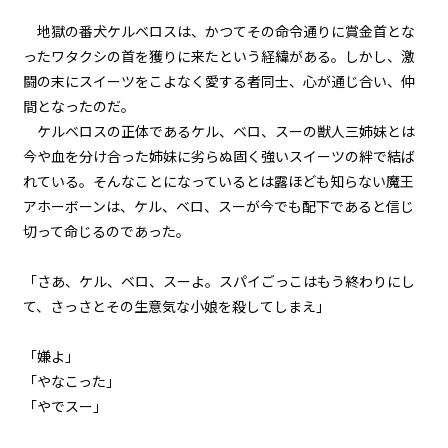
地獄の番犬ケルベロスは、かつてその命令通りに賞金首とな
episode6
ったワタクシの首を獲りに来たという経緯がある。しかし、激
悪役令嬢、地獄の悪魔を家来にす
闘の末にスイーツをこよなく愛する者同士、心が通じ合い、仲
る。
間となったのだ。
ケルベロスの正体であるケル、ベロ、スーの獣人三姉妹とは
episode7
今や血を分け合った姉妹に劣らぬ固く強いスイーツの絆で結ば
悪役令嬢、悪魔の名付け親にな
る。（ただし、ネーミングセンス
れている。そんなことになっているとは露ほども知らない魔王
0）
アホーボーンは、ケル、ベロ、スーが今でも配下であると信じ
切って命じるのであった。
episode8
悪役令嬢、地獄でハッピーライフ
を決意する。
「さあ、ケル、ベロ、スーよ。スパイごっこはもう終わりにし
て、さっさとその生意気な小娘を殺してしまえ」
episode9
幕間狂言：正ヒロイン、我が世の
春を謳歌する。
「嫌よ」
「やなこった」
episode10
「やでスー」
小休止：悪役令嬢、地獄でグルメ
紀行。《カレー編》