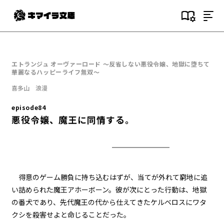
目次
episode1
エトランジュ オーヴァーロード ～反省しない悪役令嬢、地獄に堕ちて
悪役令嬢、地獄に堕ちる。
華麗なるハッピーライフ無双～
喜多山 浪漫
episode2
悪役令嬢、趣味と特技を披露す
episode84
る。
悪役令嬢、魔王に同情する。
episode3
悪役令嬢、愛猫と再会する。
episode4
得意のゲーム勝負に持ち込むはずが、当てが外れて窮地に追
悪役令嬢、闇魔法で無双する。
い詰められた魔王アホーボーン。彼が次にとった行動は、地獄
の番犬であり、先代魔王の代から仕えてきたケルベロスにワタ
episode5
クシを殺害せよと命じることだった。
悪役令嬢、レベルアップする。