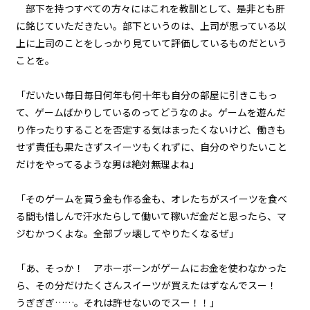
文字サイズ
部下を持つすべての方々にはこれを教訓として、是非とも肝
episode21
に銘じていただきたい。部下というのは、上司が思っている以
中
小
幕間狂言：正ヒロイン、ずっと自
上に上司のことをしっかり見ていて評価しているものだという
分のターンを確信する。しかし、
フォント
その陰でもう一人…。
ことを。
明朝
episode22
「だいたい毎日毎日何年も何十年も自分の部屋に引きこもっ
小休止：悪役令嬢、地獄でグルメ
て、ゲームばかりしているのってどうなのよ。ゲームを遊んだ
紀行。《台湾ラーメン編》
背景色
り作ったりすることを否定する気はまったくないけど、働きも
せず責任も果たさずスイーツもくれずに、自分のやりたいこと
黒
白
生
episode23
だけをやってるような男は絶対無理よね」
悪役令嬢、武器を所望する。
組み方向
横組み
「そのゲームを買う金も作る金も、オレたちがスイーツを食べ
episode24
る間も惜しんで汗水たらして働いて稼いだ金だと思ったら、マ
悪役令嬢、現在の地獄の統治状況
を知る。
ジむかつくよな。全部ブッ壊してやりたくなるぜ」
episode25
「あ、そっか！ アホーボーンがゲームにお金を使わなかった
悪役令嬢、近代兵器と相対する。
ら、その分だけたくさんスイーツが買えたはずなんでスー！
うぎぎぎ……。それは許せないのでスー！！」
episode26