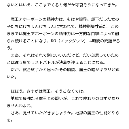
ないとはいえ、ここまでくると何だか可哀そうになってきた。
episode32
小休止：悪役令嬢、地獄でグルメ
魔王アホーボーンの精神力は、もはや限界。部下だった女の
紀行。《麻婆豆腐編》
子たちにけちょんけちょんに言われて、精神崩壊寸前だ。この
ままでは魔王アホーボーンの精神力は一方的な口撃によって削
episode33
られ続けることになり、KO（ノックダウン）は時間の問題だろ
悪役令嬢、ただの可憐な（？）公
爵令嬢になる。
う。
まあ、それはそれで別にいいんだけど、だいぶ思っていたの
episode34
とは違う形でラストバトルが決着を迎えることになる。
悪役令嬢、さすがにちょっぴり弱
だが、試合終了かと思ったその瞬間、魔王の瞳がギラリと輝
気になる。
いた。
episode35
ほほう。さすがは魔王。そうこなくては。
悪役令嬢、値段をつけられる。
地獄で最強たる魔王との戦いが、これで終わりのはずがあり
ませんわよね。
episode36
さあ、見せていただきましょうか。地獄の魔王の性能とやら
悪役令嬢、処刑された経緯を振り
返る。
を。