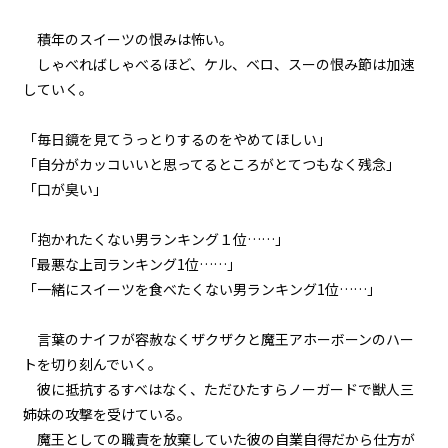
悪役令嬢、近代兵器と3連戦。
積年のスイーツの恨みは怖い。
しゃべればしゃべるほど、ケル、ベロ、スーの恨み節は加速
episode27
していく。
悪役令嬢、家来も二つ名も増える
一方。
「毎日鏡を見てうっとりするのをやめてほしい」
episode28
「自分がカッコいいと思ってるところがとてつもなく残念」
悪役令嬢、天才は天才を知る。
「口が臭い」
episode29
「抱かれたくない男ランキング１位……」
悪役令嬢、天才vs天才の頭脳バト
「最悪な上司ランキング1位……」
ルに挑む。
「一緒にスイーツを食べたくない男ランキング1位……」
episode30
言葉のナイフが容赦なくザクザクと魔王アホーボーンのハー
悪役令嬢、その正体は暗黒竜だっ
た！？
トを切り刻んでいく。
彼に抵抗するすべはなく、ただひたすらノーガードで獣人三
episode31
姉妹の攻撃を受けている。
幕間狂言：有能執事、復讐を誓
魔王としての職責を放棄していた彼の自業自得だから仕方が
う。