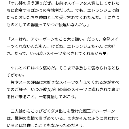
「ケル姉の言う通りだぜ。お前はスイーツを人質にしてオレた
ちに命令するばかりの卑怯者だった。でも、エトランジュは敵
episode16
だったオレたちを仲間として受け容れてくれたんだ。上に立つ
悪役令嬢、常にプラス思考で行動
する。
ものとしての器量ってやつが段違いなんだよ」
episode17
「スーはね、アホーボーンのこと大っ嫌い。だって、全然スイ
悪役令嬢、専属メイドの参戦を認
める。
ーツくれないんだもん。けどね、エトランジュちゃんは大好
き。だって、いっぱいスイーツ食べさせてくれるから♥」
episode18
悪役令嬢、ど根性メイドの戦働き
ケルとベロはベタ褒めだ。そこまで手放しに褒められるとむ
に見惚れる。
ずがゆい。
片やスーの評価は大好きなスイーツを与えてくれるかがすべ
episode19
てのご様子。いつか彼女が目の前のスイーツに惑わされて裏切
悪役令嬢、専属メイドが語るエピ
ソードにちょっぴり昔を思い出
る日が来ること、一応覚悟しておこう。
す。
三人娘からこっぴどくダメ出しを受けた魔王アホーボーン
episode20
ビューワー設定
は、驚愕の表情で青ざめている。まさかそんなふうに思われて
悪役令嬢、0＋0＝0だから地獄で
は無敵モード。
いるとは想像したこともなかったのだろう。