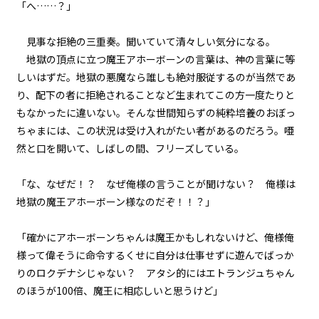
「へ……？」
episode11
見事な拒絶の三重奏。聞いていて清々しい気分になる。
悪役令嬢、ムチ打ち地獄で専属メ
イドと再会する。
地獄の頂点に立つ魔王アホーボーンの言葉は、神の言葉に等
しいはずだ。地獄の悪魔なら誰しも絶対服従するのが当然であ
episode12
り、配下の者に拒絶されることなど生まれてこの方一度たりと
悪役令嬢、一度決めたら何が何で
もなかったに違いない。そんな世間知らずの純粋培養のおぼっ
もやり通す。
ちゃまには、この状況は受け入れがたい者があるのだろう。唖
然と口を開いて、しばしの間、フリーズしている。
episode13
悪役令嬢、専属メイドを救出す
る。
「な、なぜだ！？ なぜ俺様の言うことが聞けない？ 俺様は
地獄の魔王アホーボーン様なのだぞ！！？」
episode14
悪役令嬢、専属メイドとマカロン
「確かにアホーボーンちゃんは魔王かもしれないけど、俺様俺
に癒される。
様って偉そうに命令するくせに自分は仕事せずに遊んでばっか
りのロクデナシじゃない？ アタシ的にはエトランジュちゃん
episode15
のほうが100倍、魔王に相応しいと思うけど」
悪役令嬢、マッドなんとか地獄の
デスなんとか的な乗り物と対峙す
る。