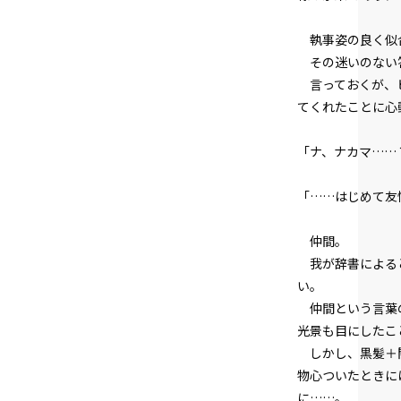
執事姿の良く似合
その迷いのない
言っておくが、ヒ
てくれたことに心
「ナ、ナカマ……
「……はじめて友
仲間。
我が辞書によると
い。
仲間という言葉の
光景も目にしたこ
しかし、黒髪＋闇
物心ついたときに
に……。