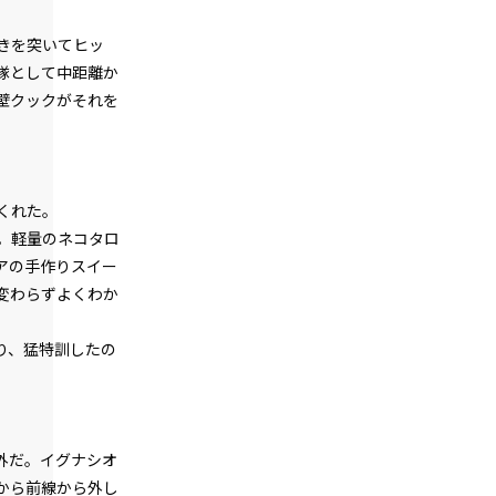
episode6
悪役令嬢、地獄の悪魔を家来にする。
きを突いてヒッ
隊として中距離か
episode7
壁クックがそれを
悪役令嬢、悪魔の名付け親になる。（た
だし、ネーミングセンス0）
episode8
悪役令嬢、地獄でハッピーライフを決意
する。
くれた。
。軽量のネコタロ
episode9
アの手作りスイー
幕間狂言：正ヒロイン、我が世の春を謳
変わらずよくわか
歌する。
episode10
り、猛特訓したの
小休止：悪役令嬢、地獄でグルメ紀行。
《カレー編》
episode11
外だ。イグナシオ
悪役令嬢、ムチ打ち地獄で専属メイドと
再会する。
から前線から外し