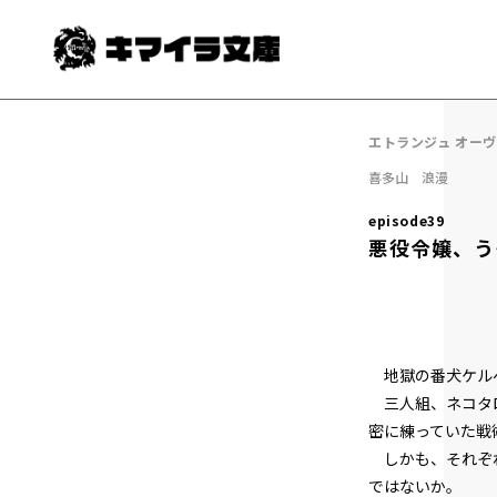
エトランジュ オー
喜多山 浪漫
episode39
悪役令嬢、う
地獄の番犬ケルベ
三人組、ネコタロ
密に練っていた戦
しかも、それぞれ
ではないか。