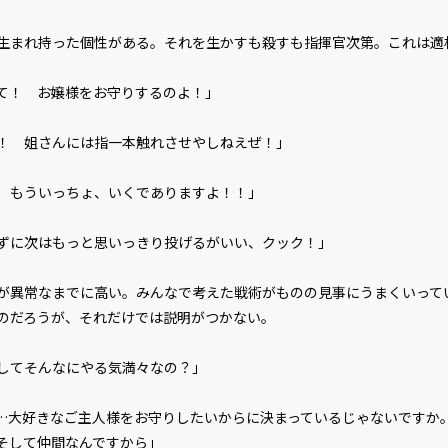
まれ持った個性がある。それを生かすも殺すも指揮官次第。これは適
て！ お嬢様をお守りするのよ！」
！ 姐さんには指一本触れさせやしねえぜ！」
 もういっちょ、いくでありますよ！！」
ずに次はもっと思いっきり投げるがいい、クック！」
異常なまでに高い。みんなで考えた戦術がものの見事にうまくいって
のだろうが、それだけでは説明がつかない。
してそんなにやる気満々なの？」
ビューワー設定
…大好きなご主人様をお守りしたいからに決まっているじゃないですか
そして仲間なんですから」