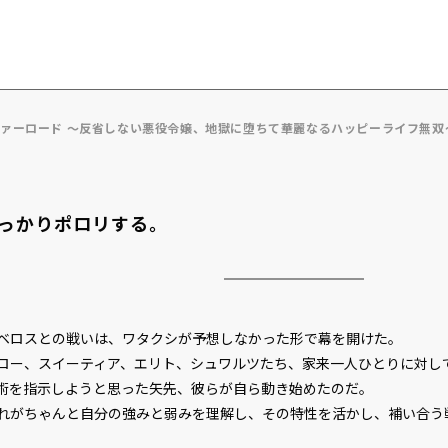
ヴァーロード ～反省しない悪役令嬢、地獄に堕ちて華麗なるハッピーライフ無双
っかりポロリする。
ロスとの戦いは、ワタクシが予想しなかった形で幕を開けた。
ー、スイーティア、エリト、シュワルツたち、家来一人ひとりに対し
術を指示しようと思った矢先、彼らが自ら動き始めたのだ。
がちゃんと自分の強みと弱みを理解し、その特性を活かし、補い合う