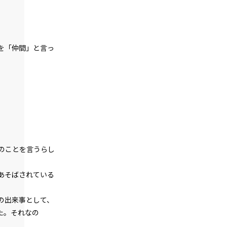
episode18
特大
大
中
悪役令嬢、ど根性メイドの戦働きに見惚
れる。
朝
ゴシック
を「仲間」と言っ
episode19
悪役令嬢、専属メイドが語るエピソード
にちょっぴり昔を思い出す。
白
生成り
水色
episode20
組み
縦組み
悪役令嬢、0＋0＝0だから地獄では無敵
モード。
episode21
幕間狂言：正ヒロイン、ずっと自分のタ
ーンを確信する。しかし、その陰でもう
のことを言うらし
一人…。
あそばされている
episode22
小休止：悪役令嬢、地獄でグルメ紀行。
《台湾ラーメン編》
の出来事として、
た。それなの
episode23