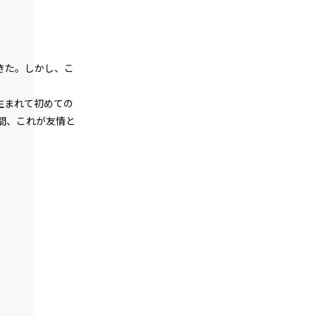
悪役令嬢、武器を所望する。
episode24
悪役令嬢、現在の地獄の統治状況を知
る。
きた。しかし、こ
episode25
生まれて初めての
悪役令嬢、近代兵器と相対する。
間、これが友情と
episode26
悪役令嬢、近代兵器と3連戦。
episode27
悪役令嬢、家来も二つ名も増える一方。
episode28
悪役令嬢、天才は天才を知る。
episode29
悪役令嬢、天才vs天才の頭脳バトルに挑
む。