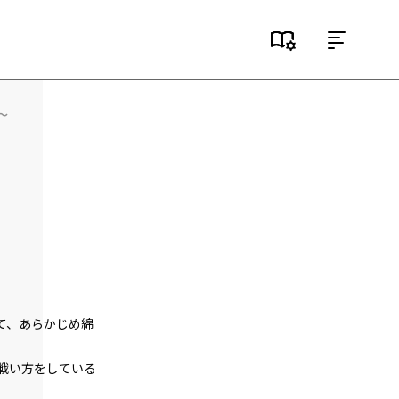
目次
episode1
～
悪役令嬢、地獄に堕ちる。
episode2
悪役令嬢、趣味と特技を披露する。
episode3
悪役令嬢、愛猫と再会する。
episode4
悪役令嬢、闇魔法で無双する。
て、あらかじめ綿
episode5
悪役令嬢、レベルアップする。
戦い方をしている