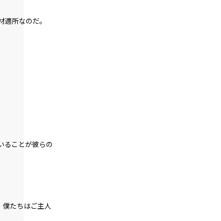
episode12
材適所なのだ。
悪役令嬢、一度決めたら何が何でもやり
通す。
episode13
悪役令嬢、専属メイドを救出する。
episode14
悪役令嬢、専属メイドとマカロンに癒さ
れる。
episode15
悪役令嬢、マッドなんとか地獄のデスな
んとか的な乗り物と対峙する。
いることが彼らの
episode16
悪役令嬢、常にプラス思考で行動する。
episode17
。僕たちはご主人
悪役令嬢、専属メイドの参戦を認める。