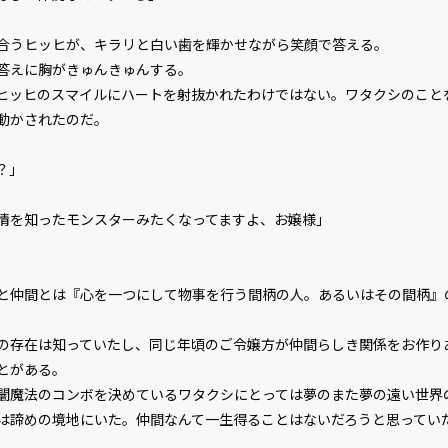
文字サイズ
小
うヒッヒが、キラリと白い歯を輝かせながら笑顔で答える。
答えに胸がきゅんきゅんする。
フォント
明
ッヒのスマイルにハートを射抜かれたわけではない。ワタクシのこと
動かされたのだ。
背景色
黒
？」
組み方向
横
情を知ったモンスターみたくなってますよ、お嬢様」
仲間とは『心を一つにして物事を行う間柄の人。あるいはその間柄』
存在は知っていたし、同じ年頃のご令嬢方が仲間らしき関係をお作り
とがある。
魔法のコンボを決めているワタクシにとっては夢のまた夢の遠い世界
は諦めの境地にいた。仲間なんて一生得ることはないだろうと思ってい