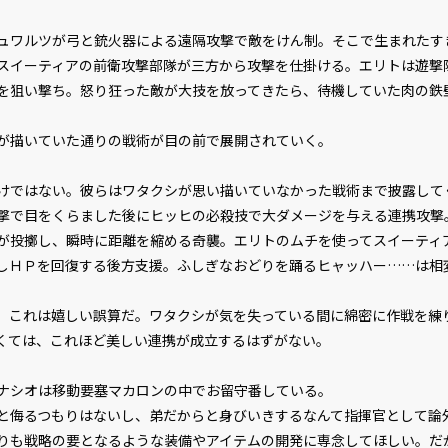
ワルツが弓と銃火器による遠隔攻撃で敵をけん制。そこで生まれたす
スイーティアの前衛攻撃部隊が三方から攻撃を仕掛ける。エリトは遊撃
を狙い撃ち。怒り狂った敵が大技を放ってきたら、待機していた肉の鉄
描いていた通りの戦術が目の前で展開されていく。
ではない。彼らはワタクシが思い描いていなかった戦術まで披露して
で目をくらました後にヒッヒの必殺技で大ダメージを与える連携攻撃
が投擲し、瞬時に距離を縮める奇襲。エリトのムチを使ってスイーティ
しＨＰを回復する後方支援。ふしぎなおどりを踊るヒャッハー……は相
これは嬉しい誤算だ。ワタクシが気を失っている間に綿密に作戦を練
くては、これほど美しい連携が成立するはずがない。
シオは移動要塞マカロンの中でお留守番している。
侮るつもりはないし、弟だからと身びいきするなんて指揮官として論
りも戦略の要となるような装備やアイテムの開発に専念してほしい。だ