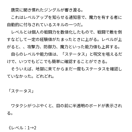
唐突に聞き慣れたジングルが響き渡る。
episode11
これはレベルアップを知らせる通知音で、魔力を有する者に
悪役令嬢、ムチ打ち地獄で専属メ
イドと再会する。
自動的に付与されているスキルの一つだ。
レベルとは個人の戦闘力を数値化したもので、戦闘で敵を倒
episode12
すなどして一定の経験値がたまったときに上がる。レベルが上
悪役令嬢、一度決めたら何が何で
がると、、攻撃力、防御力、魔力といった能力値も上昇する。
もやり通す。
自らのレベルや能力値は、「ステータス」と呪文を唱えるだ
けで、いつでもどこでも簡単に確認することができる。
episode13
そういえば、地獄に来てからまだ一度もステータスを確認し
悪役令嬢、専属メイドを救出す
る。
ていなかった。どれどれ。
episode14
「ステータス」
悪役令嬢、専属メイドとマカロン
に癒される。
ワタクシがつぶやくと、目の前に半透明のボードが表示され
る。
episode15
悪役令嬢、マッドなんとか地獄の
デスなんとか的な乗り物と対峙す
《レベル：1→2
る。