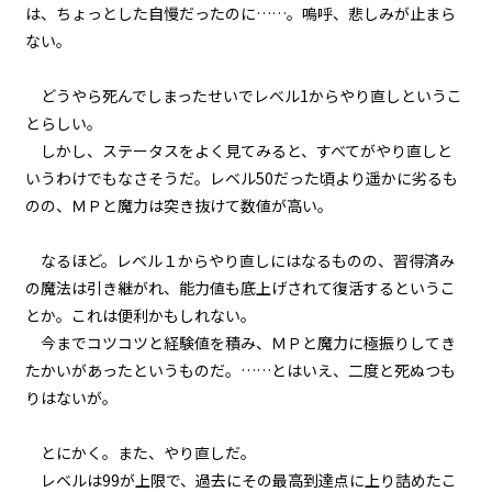
は、ちょっとした自慢だったのに……。嗚呼、悲しみが止まら
episode21
ない。
幕間狂言：正ヒロイン、ずっと自
分のターンを確信する。しかし、
その陰でもう一人…。
どうやら死んでしまったせいでレベル1からやり直しというこ
とらしい。
episode22
しかし、ステータスをよく見てみると、すべてがやり直しと
小休止：悪役令嬢、地獄でグルメ
いうわけでもなさそうだ。レベル50だった頃より遥かに劣るも
紀行。《台湾ラーメン編》
のの、ＭＰと魔力は突き抜けて数値が高い。
episode23
なるほど。レベル１からやり直しにはなるものの、習得済み
悪役令嬢、武器を所望する。
の魔法は引き継がれ、能力値も底上げされて復活するというこ
とか。これは便利かもしれない。
episode24
今までコツコツと経験値を積み、ＭＰと魔力に極振りしてき
悪役令嬢、現在の地獄の統治状況
を知る。
たかいがあったというものだ。……とはいえ、二度と死ぬつも
りはないが。
episode25
悪役令嬢、近代兵器と相対する。
とにかく。また、やり直しだ。
レベルは99が上限で、過去にその最高到達点に上り詰めたこ
episode26