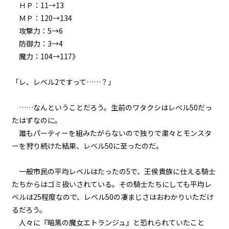
ＨＰ：11→13
ＭＰ：120→134
episode16
攻撃力：5→6
悪役令嬢、常にプラス思考で行動
する。
ビューワー設定
防御力：3→4
魔力：104→117》
episode17
文字サイズ
悪役令嬢、専属メイドの参戦を認
める。
「レ、レベル2ですって……？」
中
小
フォント
episode18
……なんということだろう。生前のワタクシはレベル50だっ
悪役令嬢、ど根性メイドの戦働き
たはずなのに。
明朝
に見惚れる。
誰もパーティーを組みたがらないので独りで粛々とモンスタ
ーを狩り続けた結果、レベル50に至ったのだ。
episode19
背景色
悪役令嬢、専属メイドが語るエピ
ソードにちょっぴり昔を思い出
一般市民の平均レベルはたったの5で、王侯貴族に仕える騎士
黒
白
生
す。
たちからはゴミ扱いされている。その騎士たちにしても平均レ
組み方向
ベルは25程度なので、レベル50の凄まじさはおわかりいただけ
episode20
横組み
るだろう。
悪役令嬢、0＋0＝0だから地獄で
は無敵モード。
人々に『暗黒の魔女エトランジュ』と恐れられていたこと