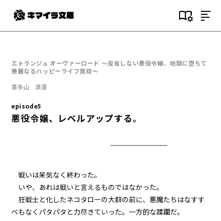
目次
episode1
エトランジュ オーヴァーロード ～反省しない悪役令嬢、地獄に堕ちて
悪役令嬢、地獄に堕ちる。
華麗なるハッピーライフ無双～
喜多山 浪漫
episode2
悪役令嬢、趣味と特技を披露す
episode5
る。
悪役令嬢、レベルアップする。
episode3
悪役令嬢、愛猫と再会する。
episode4
戦いは呆気なく終わった。
悪役令嬢、闇魔法で無双する。
いや、あれは戦いと言えるものではなかった。
狂戦士と化したネコタローの大群の前に、悪魔たちはなすす
episode5
べもなくパタパタと力尽きていった。一方的な蹂躙だ。
悪役令嬢、レベルアップする。