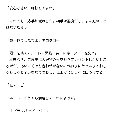
「安心なさい。峰打ちですわ」
episode6
悪役令嬢、地獄の悪魔を家来にす
これでも一応手加減はした。相手は悪魔だし、まあ死ぬこと
る。
はないだろう。
episode7
「お手柄でしたわよ、ネコタロー」
悪役令嬢、悪魔の名付け親にな
る。（ただし、ネーミングセンス
0）
戦いを終えて、一匹の黒猫に戻ったネコタローを労う。
本来なら、ご褒美に大好物のイワシをプレゼントしたいとこ
episode8
ろだが、あいにく持ち合わせがない。代わりにたっぷりとわし
悪役令嬢、地獄でハッピーライフ
を決意する。
ゃわしゃと全身をなでまわし、仕上げにほっぺに口づけする。
episode9
「にゃーご」
幕間狂言：正ヒロイン、我が世の
春を謳歌する。
ふふっ。どうやら満足してくれたようだ。
episode10
小休止：悪役令嬢、地獄でグルメ
♪パラッパッパーパー♪
紀行。《カレー編》