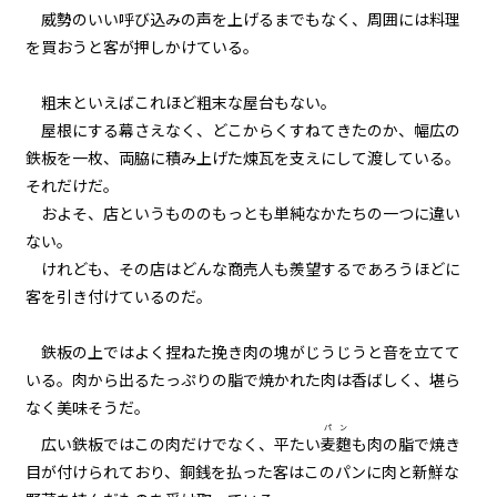
威勢のいい呼び込みの声を上げるまでもなく、周囲には料理
一章 黒髪黒目の少女
を買おうと客が押しかけている。
第十二話 腿肉の炙り
粗末といえばこれほど粗末な屋台もない。
一章 黒髪黒目の少女
屋根にする幕さえなく、どこからくすねてきたのか、幅広の
第十三話 〈賢者〉のカピバラ
鉄板を一枚、両脇に積み上げた煉瓦を支えにして渡している。
それだけだ。
一章 黒髪黒目の少女
およそ、店というもののもっとも単純なかたちの一つに違い
第十四話 レオの復活（前編）
ない。
けれども、その店はどんな商売人も羨望するであろうほどに
一章 黒髪黒目の少女
第十五話 レオの復活（後編）
客を引き付けているのだ。
一章 黒髪黒目の少女
鉄板の上ではよく捏ねた挽き肉の塊がじうじうと音を立てて
第十六話 トンテキと大繁盛
いる。肉から出るたっぷりの脂で焼かれた肉は香ばしく、堪ら
なく美味そうだ。
一章 黒髪黒目の少女
パン
広い鉄板ではこの肉だけでなく、平たい
麦麭
も肉の脂で焼き
第十七話 魔力切れ
目が付けられており、銅銭を払った客はこのパンに肉と新鮮な