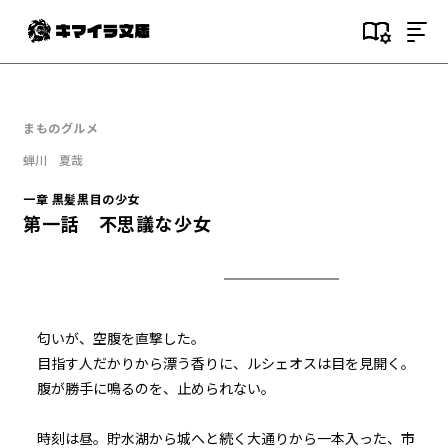
目次
一章 黒髪黒目の少女
まものグルメ
第一話 不思議な少女
蝉川 夏哉
一章 黒髪黒目の少女
一章 黒髪黒目の少女
第二話 ハンバーガー
第一話 不思議な少女
一章 黒髪黒目の少女
第三話 遠征隊の帰還
一章 黒髪黒目の少女
匂いが、空腹を直撃した。
第四話 塩ヤキソバ
目指す人だかりから漂う香りに、ルシェオスは目を見開く。
腹が勝手に鳴るのを、止められない。
一章 黒髪黒目の少女
第五話 奇跡の【下拵え】
時刻は昼。貯水湖から城へと続く大通りから一本入った、市