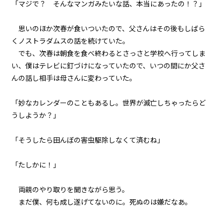
「マジで？ そんなマンガみたいな話、本当にあったの！？」
017
思いのほか次春が食いついたので、父さんはその後もしばら
健康ランドにて
くノストラダムスの話を続けていた。
でも、次春は朝食を食べ終わるとさっさと学校へ行ってしま
018
い、僕はテレビに釘づけになっていたので、いつの間にか父さ
戎橋路暖
んの話し相手は母さんに変わっていた。
019
「妙なカレンダーのこともあるし。世界が滅亡しちゃったらど
ラボコート・オーバー・ユカタ
うしようか？」
020
「そうしたら田んぼの害虫駆除しなくて済むね」
野外調査
021
「たしかに！」
異聞：枕木苗の冒険
両親のやり取りを聞きながら思う。
022
まだ僕、何も成し遂げてないのに。死ぬのは嫌だなあ。
異聞：村の高校生