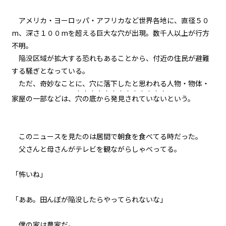
005
アメリカ・ヨーロッパ・アフリカなど世界各地に、直径５０
７月３１日：(NOT) GAME OVER
m、深さ１００mを超える巨大な穴が出現。数千人以上が行方
不明。
006
陥没区域が拡大する恐れもあることから、付近の住民が避難
Re：７月１９日
する騒ぎとなっている。
ただ、奇妙なことに、穴に落下したと思われる人物・物体・
007
・・・・・
・・・・・・・・
家屋の一部などは、
穴の底から
発見されていない
という。
Re：Re：７月１９日
008
このニュースを見たのは居間で朝食を食べてる時だった。
夏摩防衛隊
父さんと母さんがテレビを観ながらしゃべってる。
009
「怖いね」
３人の小学生
「ああ。田んぼが陥没したらやってられないな」
010
もしも田舎の中学生が地元で魔物
と戦うことになったら
僕の家は農家だ。