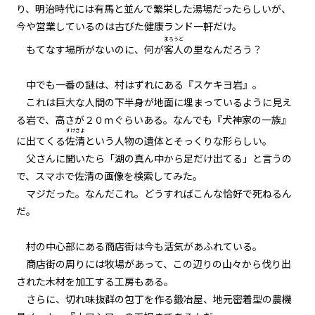
り、明治時代には有馬と並んで繁栄した湯場だったらしいが、
035
今や営業しているのは古びた健康ランド一軒だけ。
８月７日：神の軌道修正
まろうど
もてなす場所がないのに、何が
客人
の里なんだろう？
036
また来週と魔物は言った
中でも一番の謎は、村はずれにある『スケキヨ岩』。
これは巨大な人間の下半身が地面に埋まっているように見え
037
る岩で、高さが２０ｍぐらいある。なんでも『犬神家の一族』
すけきよ
夜凪
に出てくる
佐清
という人物の遺体とそっくりな形らしい。
父さんに聞いたら「湖の真ん中から足だけ出てる」と言うの
038
で、スマホで佐清の画像を検索してみた。
余白：皆本和寿真の恋
マジだった。なんだこれ。どうすればこんな恰好で死ねるん
だ。
039
余白：喫茶ヤングマンにて
村の中心部にある商店街は今も活気があふれている。
商店街の周りには牧場があって、この辺りの山々から伐り出
040
された木材を加工する工房もある。
余白：村の有力者
さらに、切れ味抜群の包丁を作る鍛冶屋、地元密着型の農機