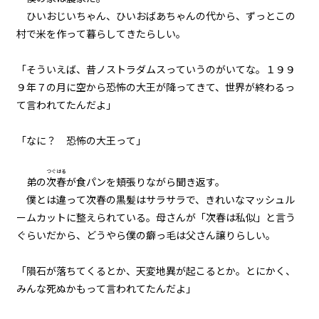
ひいおじいちゃん、ひいおばあちゃんの代から、ずっとこの
011
村で米を作って暮らしてきたらしい。
武器とウサギと大阪弁
「そういえば、昔ノストラダムスっていうのがいてな。１９９
012
９年７の月に空から恐怖の大王が降ってきて、世界が終わるっ
練習は裏切らないが闇雲な練習は
ムダ
て言われてたんだよ」
013
「なに？ 恐怖の大王って」
７月３１日：展望台
つぐはる
弟の
次春
が食パンを頬張りながら聞き返す。
014
僕とは違って次春の黒髪はサラサラで、きれいなマッシュル
７月３１日：商店街
ームカットに整えられている。母さんが「次春は私似」と言う
ぐらいだから、どうやら僕の癖っ毛は父さん譲りらしい。
015
７月３１日：『石』
「隕石が落ちてくるとか、天変地異が起こるとか。とにかく、
みんな死ぬかもって言われてたんだよ」
016
延長