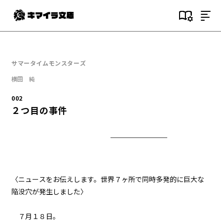
目次
000
サマータイムモンスターズ
序文
横田 純
001
002
(NOT)GAMESTART
２つ目の事件
002
２つ目の事件
003
瀬凪
〈ニュースをお伝えします。世界７ヶ所で同時多発的に巨大な
陥没穴が発生しました〉
004
７月１９日：夏休み初日
７月１８日。