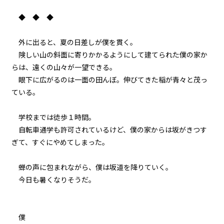
023
◆ ◆ ◆
異聞：黒猫の名前
外に出ると、夏の日差しが僕を貫く。
024
険しい山の斜面に寄りかかるようにして建てられた僕の家か
異聞：小さなお友達の処遇
らは、遠くの山々が一望できる。
眼下に広がるのは一面の田んぼ。伸びてきた稲が青々と茂っ
025
ている。
異聞：ミノタウロス
学校までは徒歩１時間。
ビューワー設定
026
自転車通学も許可されているけど、僕の家からは坂がきつす
異聞：シュレディンガー
ぎて、すぐにやめてしまった。
文字サイズ
027
中
小
蝉の声に包まれながら、僕は坂道を降りていく。
下見と本番
フォント
今日も暑くなりそうだ。
028
明朝
才能
僕――