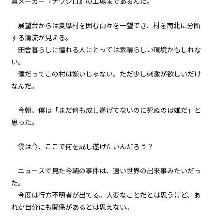
具メーカー『ナワシロ』の工場まであるんだ。
041
余白：自由
展望台からは夏摩村を囲む山々を一望でき、村を南北に分断
する清流が見える。
042
田舎暮らしに憧れる人にとっては素晴らしい環境かもしれな
８月８日：CONTINUE
い。
僕だってこの村は嫌いじゃない。ただ少し刺激が欲しいだけ
043
なんだ。
検証と代償
今朝、僕は「まだ何も成し遂げてないのに死ぬのは嫌だ」と
044
思った。
大人のやり方
045
僕は今、ここで何を成し遂げたいんだろう？
昨日の僕らを超えていけ
ニュースで見た今朝の事件は、遠い世界の出来事みたいだっ
046
た。
８月１４日：村祭当日
今度は行方不明者が出てる。大変なことだとは思うけど、あ
れが自分にも関係があるとは思えない。
047