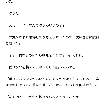
いた。
８月２４日：『Summer』
「クワだ」
060
８月２４日：バック・トゥ・ザ・
バトルフィールド
「ええ……？ なんでクワがいいの？」
061
蝉丸があまり納得してなさそうだったので、僕はさらに説明
８月２４日：君の代わりはどこに
を続けた。
もいない
「まず、柄が長めだから距離をとりやすい。それに――」
062
FINAL CHAPTER
僕はクワを構えて、ゆっくりと振ってみせる。
063
「重さのバランスがいいんだ。力を効率よく伝えられるし、突
るしへる
き攻撃もできる。斧ほど重くないから、動きも制限されない」
064
「なるほど。中学生が扱うならベストってことか」
うろぼろす