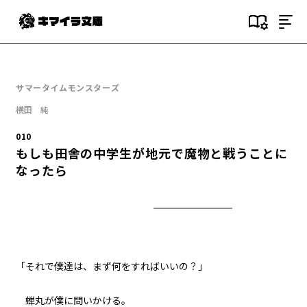
目次
000
サマータイムモンスターズ
序文
横田 純
001
010
(NOT)GAMESTART
もしも田舎の中学生が地元で魔物と戦うことに
なったら
002
２つ目の事件
003
瀬凪
「それで僕達は、まず何をすればいいの？」
004
７月１９日：夏休み初日
蝉丸が僕に問いかける。