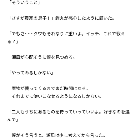
「そういうこと」
065
ナワシロの娘
「さすが農家の息子！」蝉丸が感心したように頷いた。
066
夏の終わりは君と二人で
「でもさ……クワもそれなりに重いよ。イッチ、これで戦え
る？」
067
決戦前夜
瀬凪が心配そうに僕を見つめる。
068
「やってみるしかない」
BEIN' FRIENDS
魔物が襲ってくるまでまだ時間はある。
069
それまでに使いこなせるようになるしかない。
８月３１日：THE BEGINNING OF
THE END
「二人もうちにあるものを持っていっていいよ。好きなのを選
んで」
070
８月３１日：LAST BATTLE
僕がそう言うと、瀬凪は少し考えてから言った。