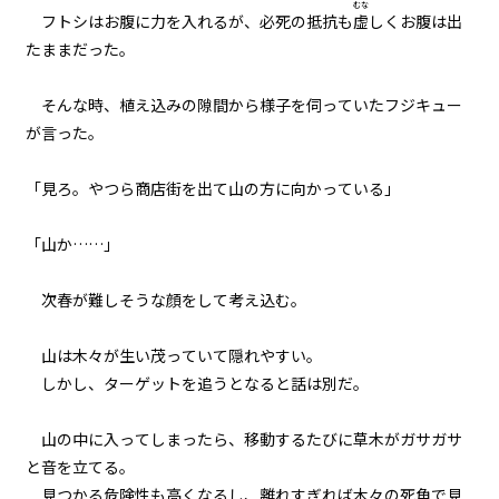
むな
フトシはお腹に力を入れるが、必死の抵抗も
虚
しくお腹は出
023
たままだった。
異聞：黒猫の名前
そんな時、植え込みの隙間から様子を伺っていたフジキュー
024
が言った。
異聞：小さなお友達の処遇
「見ろ。やつら商店街を出て山の方に向かっている」
025
異聞：ミノタウロス
「山か……」
026
次春が難しそうな顔をして考え込む。
異聞：シュレディンガー
山は木々が生い茂っていて隠れやすい。
027
しかし、ターゲットを追うとなると話は別だ。
下見と本番
028
山の中に入ってしまったら、移動するたびに草木がガサガサ
才能
と音を立てる。
見つかる危険性も高くなるし、離れすぎれば木々の死角で見