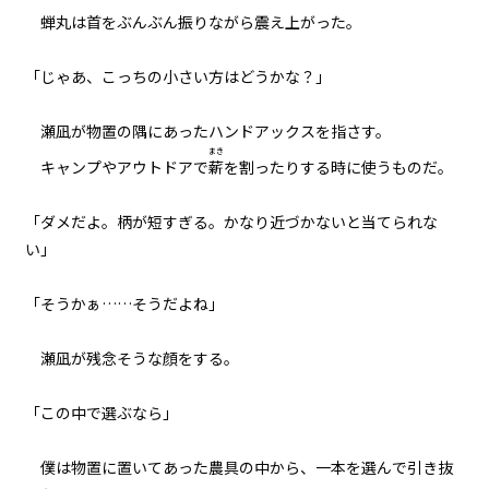
逆らいがたき運命の中
蝉丸は首をぶんぶん振りながら震え上がった。
横組み
054
「じゃあ、こっちの小さい方はどうかな？」
仇
瀬凪が物置の隅にあったハンドアックスを指さす。
055
まき
キャンプやアウトドアで
薪
を割ったりする時に使うものだ。
８月２４日：Null
「ダメだよ。柄が短すぎる。かなり近づかないと当てられな
056
い」
８月２４日：すべてを食い尽くす
魔獣
「そうかぁ……そうだよね」
057
８月２４日：消滅
瀬凪が残念そうな顔をする。
058
「この中で選ぶなら――」
８月２４日：そして誰も
僕は物置に置いてあった農具の中から、一本を選んで引き抜
059