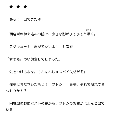
◆ ◆ ◆
017
健康ランドにて
「――あっ！ 出てきたぞ」
018
ささや
商店街の植え込みの陰で、小さな影がひそひそと
囁
く。
戎橋路暖
「フジキュー！ 声がでかいよ！」と次春。
019
ラボコート・オーバー・ユカタ
「すまぬ。つい興奮してしまった」
020
野外調査
「気をつけろよな。そんなんじゃスパイ失格だぞ」
021
「俺様はまだマシだろう！ フトシ！ 貴様、それで隠れてる
異聞：枕木苗の冒険
つもりか！？」
022
円柱型の郵便ポストの脇から、フトシのお腹がぽよんと出て
異聞：村の高校生
いる。