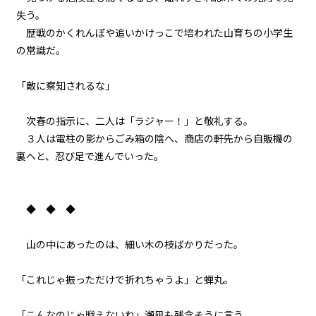
029
失う。
８月７日：本番
歴戦のかくれんぼや追いかけっこで培われた山育ちの小学生
の常識だ。
030
８月７日：小学生３人ＶＳ魔物３
「敵に察知されるな」
００体
次春の指示に、二人は「ラジャー！」と敬礼する。
031
３人は電柱の影からごみ箱の陰へ、商店の軒先から自販機の
８月７日：商店街防衛戦
裏へと、忍び足で進んでいった。
032
８月７日：炎の中で
◆ ◆ ◆
033
山の中にあったのは、細い木の枝ばかりだった。
８月７日：援軍
034
「これじゃ振っただけで折れちゃうよ」と蝉丸。
８月７日：ドラゴン
「こんなのじゃ戦えないね」瀬凪も残念そうに言う。