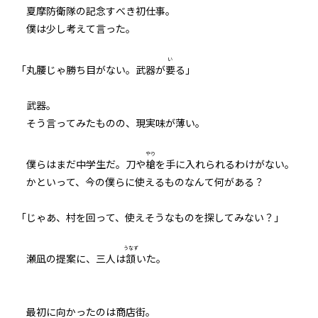
夏摩防衛隊の記念すべき初仕事。
005
僕は少し考えて言った。
７月３１日：(NOT) GAME OVER
い
「丸腰じゃ勝ち目がない。武器が
要
る」
006
Re：７月１９日
――武器。
そう言ってみたものの、現実味が薄い。
007
Re：Re：７月１９日
やり
僕らはまだ中学生だ。刀や
槍
を手に入れられるわけがない。
008
かといって、今の僕らに使えるものなんて何がある？
夏摩防衛隊
「じゃあ、村を回って、使えそうなものを探してみない？」
009
３人の小学生
うなず
瀬凪の提案に、三人は
頷
いた。
010
もしも田舎の中学生が地元で魔物
と戦うことになったら
最初に向かったのは商店街。