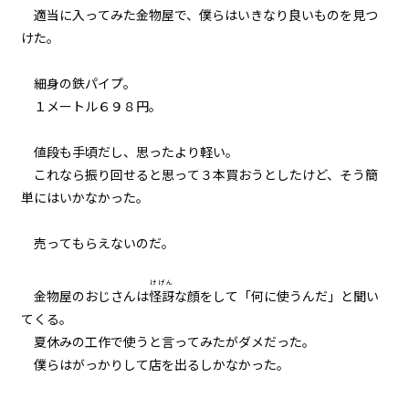
適当に入ってみた金物屋で、僕らはいきなり良いものを見つ
011
けた。
武器とウサギと大阪弁
細身の鉄パイプ。
012
１メートル６９８円。
練習は裏切らないが闇雲な練習は
ムダ
値段も手頃だし、思ったより軽い。
これなら振り回せると思って３本買おうとしたけど、そう簡
013
単にはいかなかった。
７月３１日：展望台
売ってもらえないのだ。
014
７月３１日：商店街
けげん
金物屋のおじさんは
怪訝
な顔をして「何に使うんだ」と聞い
015
てくる。
７月３１日：『石』
夏休みの工作で使うと言ってみたがダメだった。
僕らはがっかりして店を出るしかなかった。
016
延長