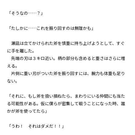
８月１４日：秒殺作戦
「そうなの……？」
048
「たしかに……これを振り回すのは無理かも」
８月１４日：ゴーレム
瀬凪は立てかけられた斧を慎重に持ち上げようとして、すぐ
ビューワー設定
049
に手を離した。
８月１４日：ゴーレム×４
先端の刃は３キロ近い。柄の部分も含めると重さはさらに増
文字サイズ
える。
050
中
小
８月１４日：隠者の家
片側に重い刃がついた斧を振り回すには、腕力も体重も足り
フォント
ない。
051
明朝
歴史から消された場所
「それに、もし斧を扱い損ねたら、まわりにいる仲間にも当た
る可能性がある。仮に僕らが密集して戦うことになった時、誰
背景色
052
かが斧を使ってたら――」
The Summertime Monsters
黒
白
生
「うわ！ それはダメだ！！」
組み方向
053