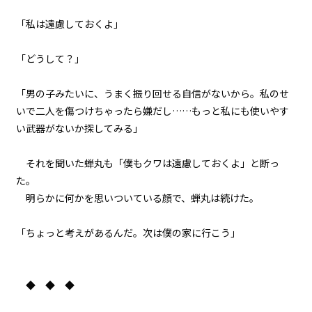
071
「私は遠慮しておくよ」
８月３１日：負けるという選択肢
はない
「どうして？」
072
８月３１日：『Monster』
「男の子みたいに、うまく振り回せる自信がないから。私のせ
いで二人を傷つけちゃったら嫌だし……もっと私にも使いやす
い武器がないか探してみる」
それを聞いた蝉丸も「僕もクワは遠慮しておくよ」と断っ
た。
明らかに何かを思いついている顔で、蝉丸は続けた。
「ちょっと考えがあるんだ。次は僕の家に行こう」
◆ ◆ ◆