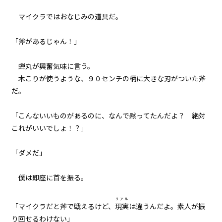
041
マイクラではおなじみの道具だ。
余白：自由
「斧があるじゃん！」
042
８月８日：CONTINUE
蝉丸が興奮気味に言う。
043
木こりが使うような、９０センチの柄に大きな刃がついた斧
検証と代償
だ。
044
「こんないいものがあるのに、なんで黙ってたんだよ？ 絶対
大人のやり方
これがいいでしょ！？」
045
「ダメだ」
昨日の僕らを超えていけ
僕は即座に首を振る。
046
８月１４日：村祭当日
リアル
「マイクラだと斧で戦えるけど、
現実
は違うんだよ。素人が振
り回せるわけない」
047