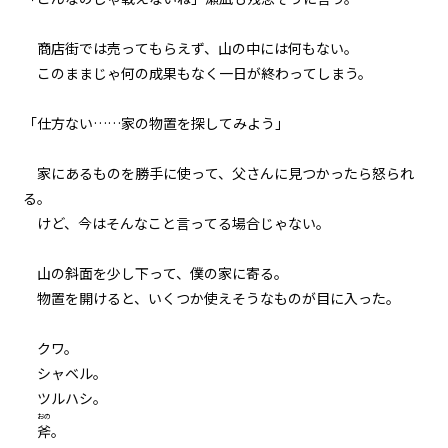
035
８月７日：神の軌道修正
商店街では売ってもらえず、山の中には何もない。
このままじゃ何の成果もなく一日が終わってしまう。
036
また来週と魔物は言った
「仕方ない……家の物置を探してみよう」
037
家にあるものを勝手に使って、父さんに見つかったら怒られ
夜凪
る。
けど、今はそんなこと言ってる場合じゃない。
038
余白：皆本和寿真の恋
山の斜面を少し下って、僕の家に寄る。
物置を開けると、いくつか使えそうなものが目に入った。
039
余白：喫茶ヤングマンにて
クワ。
シャベル。
040
ツルハシ。
余白：村の有力者
おの
斧
。