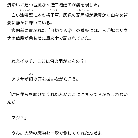
流沿いに建つ古風な木造二階建てが姿を現した。
005
しっくいかべ
こうしど
かわらやね
白い
漆喰壁
に木の
格子戸
、灰色の
瓦屋根
が緑豊かな山々を背
７月３１日：(NOT) GAME OVER
景に静かに輝いている。
玄関前に置かれた「日帰り入浴」の看板には、大浴場とサウ
006
ナの値段が色あせた筆文字で記されていた。
Re：７月１９日
007
「ねえイッチ、ここに何の用があんの？」
Re：Re：７月１９日
ひたい
008
アリサが
額
の汗を拭いながら言う。
夏摩防衛隊
「昨日僕らを助けてくれた人がここに泊まってるかもしれない
009
んだ」
３人の小学生
「マジ？」
010
もしも田舎の中学生が地元で魔物
「うん。大勢の魔物を一瞬で倒してくれたんだよ」
と戦うことになったら