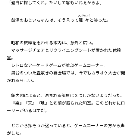
「適当に探してくれ。たいして客もいねぇからよ」
023
異聞：黒猫の名前
ひょうひょう
銭湯のおじいちゃんは、そう言って
飄々
と笑った。
024
異聞：小さなお友達の処遇
昭和の旅館を思わせる館内は、意外と広い。
マッサージチェアとリクライニングシートが置かれた休憩
025
室。
異聞：ミノタウロス
レトロなアーケードゲームが並ぶゲームコーナー。
舞台のついた畳敷きの宴会場では、今でもカラオケ大会が開
026
かれるらしい。
異聞：シュレディンガー
館内図によると、泊まれる部屋は３つしかないようだった。
027
『楽』『天』『地』と名前が振られた和室。このどれかにロ
下見と本番
ーリーがいるはずだ。
028
どこから探そうか迷っていると、ゲームコーナーの方から声
才能
がした。