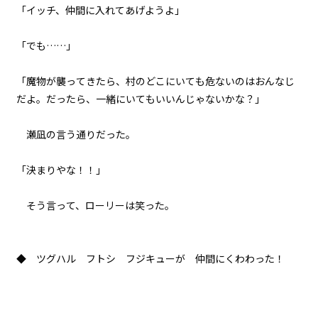
071
「イッチ、仲間に入れてあげようよ」
８月３１日：負けるという選択肢
はない
「でも……」
072
「魔物が襲ってきたら、村のどこにいても危ないのはおんなじ
８月３１日：『Monster』
だよ。だったら、一緒にいてもいいんじゃないかな？」
瀬凪の言う通りだった。
「決まりやな！！」
そう言って、ローリーは笑った。
◆ ツグハル フトシ フジキューが 仲間にくわわった！