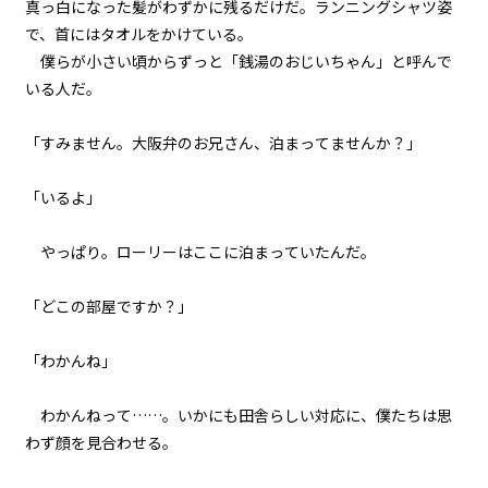
真っ白になった髪がわずかに残るだけだ。ランニングシャツ姿
で、首にはタオルをかけている。
017
僕らが小さい頃からずっと「銭湯のおじいちゃん」と呼んで
健康ランドにて
いる人だ。
018
「すみません。大阪弁のお兄さん、泊まってませんか？」
戎橋路暖
「いるよ」
019
ラボコート・オーバー・ユカタ
やっぱり。ローリーはここに泊まっていたんだ。
020
「どこの部屋ですか？」
野外調査
021
「わかんね」
異聞：枕木苗の冒険
わかんねって……。いかにも田舎らしい対応に、僕たちは思
022
わず顔を見合わせる。
異聞：村の高校生