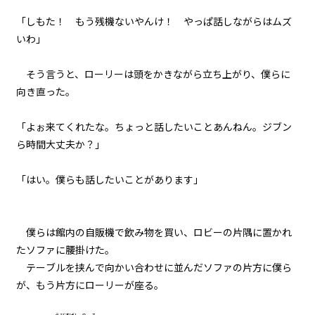
041
「しもた！ もう残機ないやんけ！ やっぱ話しながらはムズ
余白：自由
中
小
いわ」
フォント
042
明朝
そう言うと、ローリーは頭をかきながら立ち上がり、僕らに
８月８日：CONTINUE
向き直った。
043
背景色
「よぉ来てくれたな。ちょっと話したいことあんねん。ジブン
検証と代償
黒
白
生
ら時間大丈夫か？」
組み方向
044
大人のやり方
「――はい。僕らも話したいことがあります」
横組み
045
昨日の僕らを超えていけ
僕らは館内の自販機で飲み物を買い、ロビーの片隅に置かれ
たソファに腰掛けた。
046
テーブルを挟んで向かい合わせに並んだソファの片方に僕ら
８月１４日：村祭当日
が、もう片方にローリーが座る。
047