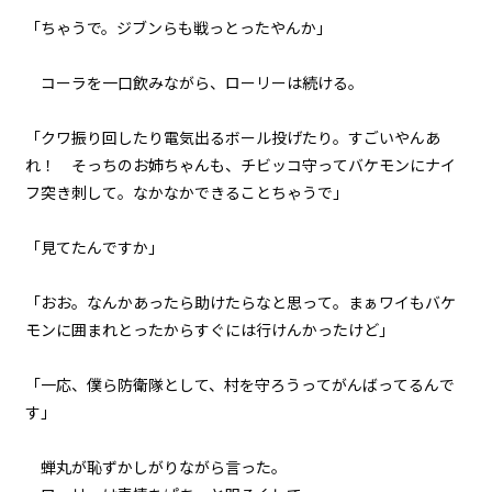
逆らいがたき運命の中
「ちゃうで。ジブンらも戦っとったやんか」
054
コーラを一口飲みながら、ローリーは続ける。
仇
「クワ振り回したり電気出るボール投げたり。すごいやんあ
055
れ！ そっちのお姉ちゃんも、チビッコ守ってバケモンにナイ
８月２４日：Null
フ突き刺して。なかなかできることちゃうで」
056
「見てたんですか」
８月２４日：すべてを食い尽くす
魔獣
「おお。なんかあったら助けたらなと思って。まぁワイもバケ
057
モンに囲まれとったからすぐには行けんかったけど」
８月２４日：消滅
「一応、僕ら防衛隊として、村を守ろうってがんばってるんで
058
す」
８月２４日：そして誰も
蝉丸が恥ずかしがりながら言った。
059