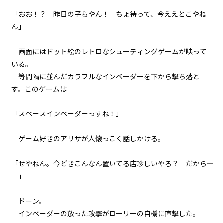
035
「おお！？ 昨日の子らやん！ ちょ待って、今ええとこやね
８月７日：神の軌道修正
ん」
036
画面にはドット絵のレトロなシューティングゲームが映って
また来週と魔物は言った
いる。
等間隔に並んだカラフルなインベーダーを下から撃ち落と
037
す。このゲームは――
夜凪
「スペースインベーダーっすね！」
038
余白：皆本和寿真の恋
ゲーム好きのアリサが人懐っこく話しかける。
039
「せやねん。今どきこんなん置いてる店珍しいやろ？ だから―
余白：喫茶ヤングマンにて
―」
040
ビューワー設定
ドーン。
余白：村の有力者
インベーダーの放った攻撃がローリーの自機に直撃した。
文字サイズ