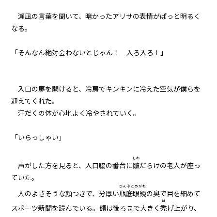
瀬凪の言葉を聞いて、暗かったアリサの表情がぱっと明るく
011
なる。
武器とウサギと大阪弁
「そんなん絶対会わないとじゃん！ 入ろ入ろ！」
012
練習は裏切らないが闇雲な練習は
ムダ
入口の扉を開けると、冷房でキンキンに冷えた空気が僕らを
013
迎えてくれた。
７月３１日：展望台
汗だくの体が心地よく冷やされていく。
014
「いらっしゃい」
７月３１日：商店街
しわ
声がした方を見ると、入口脇の番台に
皺
だらけの老人が座っ
015
７月３１日：『石』
ていた。
びんぞこめがね
人のよさそうな顔つきで、分厚い
瓶底眼鏡
の奥で目を細めて
016
は
スポーツ新聞を読んでいる。額は後ろまで大きく
禿
げ上がり、
延長