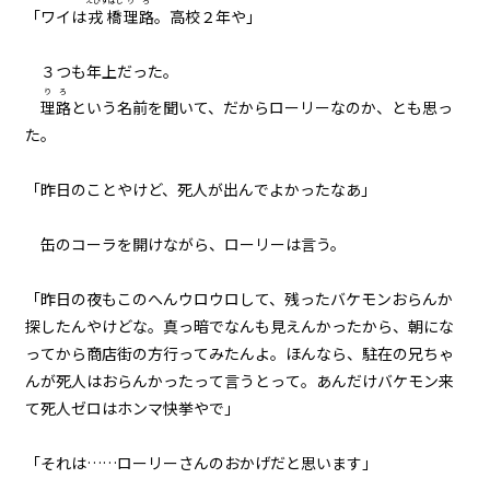
えびすばし
りろ
「ワイは
戎橋
理路
。高校２年や」
８月１４日：秒殺作戦
３つも年上だった。
048
りろ
８月１４日：ゴーレム
理路
という名前を聞いて、だからローリーなのか、とも思っ
た。
049
８月１４日：ゴーレム×４
「昨日のことやけど、死人が出んでよかったなあ」
050
缶のコーラを開けながら、ローリーは言う。
８月１４日：隠者の家
「昨日の夜もこのへんウロウロして、残ったバケモンおらんか
051
探したんやけどな。真っ暗でなんも見えんかったから、朝にな
歴史から消された場所
ってから商店街の方行ってみたんよ。ほんなら、駐在の兄ちゃ
んが死人はおらんかったって言うとって。あんだけバケモン来
052
て死人ゼロはホンマ快挙やで」
The Summertime Monsters
「それは……ローリーさんのおかげだと思います」
053