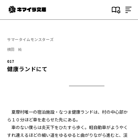
目次
000
サマータイムモンスターズ
序文
横田 純
001
017
(NOT)GAMESTART
健康ランドにて
002
２つ目の事件
003
瀬凪
夏摩村唯一の宿泊施設・なつま健康ランドは、村の中心部か
ら１０分ほど車を走らせた先にある。
004
車のない僕らは炎天下をひたすら歩く。軽自動車がようやく
７月１９日：夏休み初日
すれ違えるほどの細い道をゆるゆると曲がりながら進むと、渓