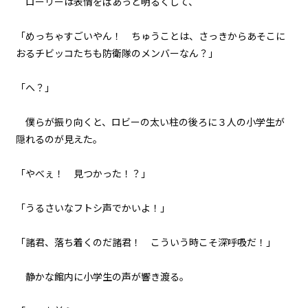
ローリーは表情をぱあっと明るくして、
８月２４日：『Summer』
「めっちゃすごいやん！ ちゅうことは、さっきからあそこに
060
おるチビッコたちも防衛隊のメンバーなん？」
８月２４日：バック・トゥ・ザ・
バトルフィールド
「へ？」
061
８月２４日：君の代わりはどこに
僕らが振り向くと、ロビーの太い柱の後ろに３人の小学生が
もいない
隠れるのが見えた。
062
「やべぇ！ 見つかった！？」
FINAL CHAPTER
「うるさいなフトシ声でかいよ！」
063
るしへる
「諸君、落ち着くのだ諸君！ こういう時こそ深呼吸だ！」
064
静かな館内に小学生の声が響き渡る。
うろぼろす