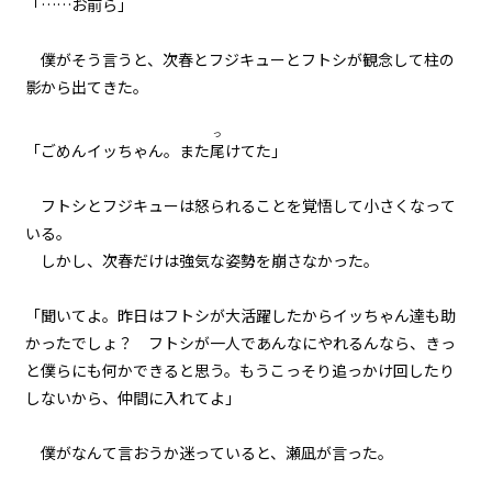
「……お前ら」
065
ナワシロの娘
僕がそう言うと、次春とフジキューとフトシが観念して柱の
影から出てきた。
066
夏の終わりは君と二人で
つ
「ごめんイッちゃん。また
尾
けてた」
067
決戦前夜
フトシとフジキューは怒られることを覚悟して小さくなって
いる。
068
しかし、次春だけは強気な姿勢を崩さなかった。
BEIN' FRIENDS
「聞いてよ。昨日はフトシが大活躍したからイッちゃん達も助
069
かったでしょ？ フトシが一人であんなにやれるんなら、きっ
８月３１日：THE BEGINNING OF
THE END
と僕らにも何かできると思う。もうこっそり追っかけ回したり
しないから、仲間に入れてよ」
070
８月３１日：LAST BATTLE
僕がなんて言おうか迷っていると、瀬凪が言った。