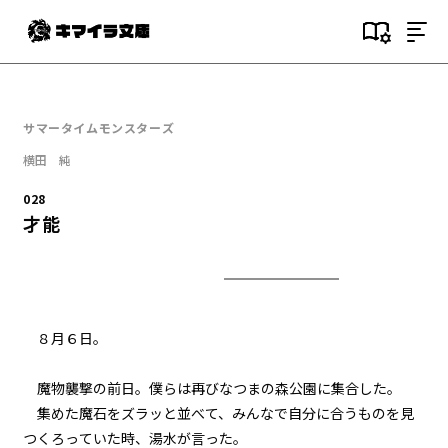
目次
000
サマータイムモンスターズ
序文
横田 純
001
028
(NOT)GAMESTART
才能
002
２つ目の事件
003
８月６日。
瀬凪
魔物襲撃の前日。僕らは再びなつまの森公園に集合した。
004
集めた魔石をズラッと並べて、みんなで自分に合うものを見
７月１９日：夏休み初日
つくろっていた時、湯水が言った。