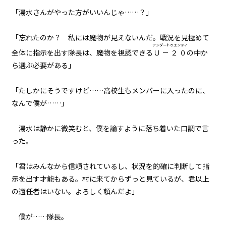
035
「湯水さんがやった方がいいんじゃ……？」
８月７日：神の軌道修正
「忘れたのか？ 私には魔物が見えないんだ。戦況を見極めて
036
アンダートゥエンティ
全体に指示を出す隊長は、魔物を視認できる
Ｕ－２０
の中か
また来週と魔物は言った
ら選ぶ必要がある」
037
「たしかにそうですけど……高校生もメンバーに入ったのに、
夜凪
なんで僕が……」
038
湯水は静かに微笑むと、僕を諭すように落ち着いた口調で言
余白：皆本和寿真の恋
った。
039
「君はみんなから信頼されているし、状況を的確に判断して指
余白：喫茶ヤングマンにて
示を出す才能もある。村に来てからずっと見ているが、君以上
ビューワー設定
の適任者はいない。よろしく頼んだよ」
040
余白：村の有力者
文字サイズ
僕が……隊長。