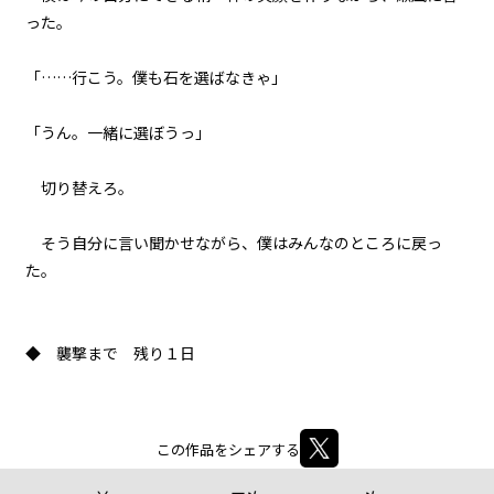
071
った。
８月３１日：負けるという選択肢
はない
「……行こう。僕も石を選ばなきゃ」
072
「うん。一緒に選ぼうっ」
８月３１日：『Monster』
切り替えろ。
そう自分に言い聞かせながら、僕はみんなのところに戻っ
た。
◆ 襲撃まで 残り１日
この作品をシェアする