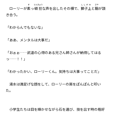
す
とんきょう
ししがみ
さや
ローリーが
素
っ
頓狂
な声を出したその横で、
獅子上
と
鞘
が頷
011
き合う。
武器とウサギと大阪弁
「わからんでもないな」
012
練習は裏切らないが闇雲な練習は
ムダ
「ああ、メンタルは大事だ」
013
「おぉぉ……武道の心得のある兄さん姉さんが納得してはる
７月３１日：展望台
っ……！！」
014
「わかったかい、ローリーくん。気持ちは大事ってことだ」
７月３１日：商店街
湯水は満足げな顔をして、ローリーの肩をぽんぽんと叩い
015
た。
７月３１日：『石』
016
小学生たちは目を輝かせながら石を選び、技を出す時の格好
延長