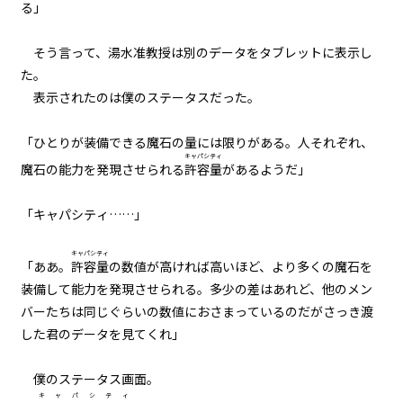
る」
８月１４日：秒殺作戦
そう言って、湯水准教授は別のデータをタブレットに表示し
048
た。
８月１４日：ゴーレム
表示されたのは僕のステータスだった。
049
「ひとりが装備できる魔石の量には限りがある。人それぞれ、
８月１４日：ゴーレム×４
キャパシティ
魔石の能力を発現させられる
許容量
があるようだ」
050
「キャパシティ……」
８月１４日：隠者の家
キャパシティ
051
「ああ。
許容量
の数値が高ければ高いほど、より多くの魔石を
歴史から消された場所
装備して能力を発現させられる。多少の差はあれど、他のメン
バーたちは同じぐらいの数値におさまっているのだが――さっき渡
052
した君のデータを見てくれ」
The Summertime Monsters
僕のステータス画面。
053
キャパシティ