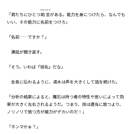
005
アドバイス
「君たちにひとつ
助言
がある。能力を身につけたら、なんでも
７月３１日：(NOT) GAME OVER
いい、その能力に名前をつけろ」
006
「名前……ですか？」
Re：７月１９日
瀬凪が聞き返す。
007
Re：Re：７月１９日
「そう。いわば『技名』だな」
008
全員に伝わるように、湯水は声を大きくして話を続けた。
夏摩防衛隊
「分析の結果によると、魔石は持つ者の特性や思いによって効
009
果が大きく左右されるようだ。つまり、技は適当に放つより、
３人の小学生
ノリノリで放つ方が威力がデカいのだ！」
010
「ホンマかぁ？」
もしも田舎の中学生が地元で魔物
と戦うことになったら