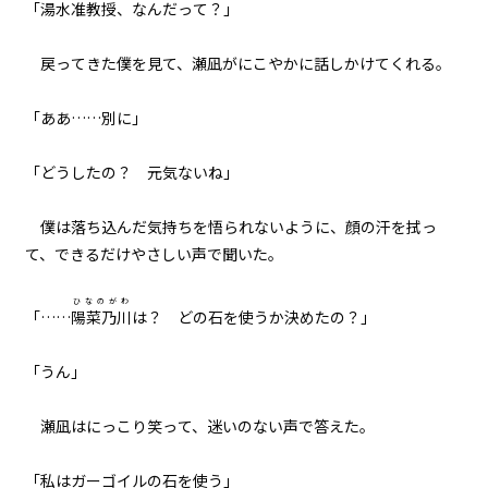
「湯水准教授、なんだって？」
８月２４日：『Summer』
戻ってきた僕を見て、瀬凪がにこやかに話しかけてくれる。
060
８月２４日：バック・トゥ・ザ・
バトルフィールド
「ああ……別に」
061
「どうしたの？ 元気ないね」
８月２４日：君の代わりはどこに
もいない
僕は落ち込んだ気持ちを悟られないように、顔の汗を拭っ
て、できるだけやさしい声で聞いた。
062
FINAL CHAPTER
ひなのがわ
「……
陽菜乃川
は？ どの石を使うか決めたの？」
063
るしへる
「うん」
064
瀬凪はにっこり笑って、迷いのない声で答えた。
うろぼろす
「私はガーゴイルの石を使う」