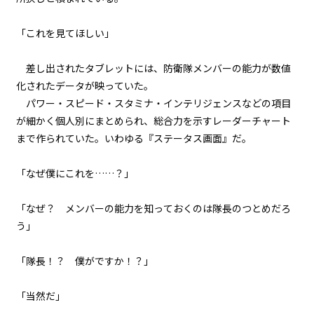
029
８月７日：本番
「これを見てほしい」
030
差し出されたタブレットには、防衛隊メンバーの能力が数値
８月７日：小学生３人ＶＳ魔物３
化されたデータが映っていた。
００体
パワー・スピード・スタミナ・インテリジェンスなどの項目
が細かく個人別にまとめられ、総合力を示すレーダーチャート
031
まで作られていた。いわゆる『ステータス画面』だ。
８月７日：商店街防衛戦
「なぜ僕にこれを……？」
032
８月７日：炎の中で
「なぜ？ メンバーの能力を知っておくのは隊長のつとめだろ
う」
033
８月７日：援軍
「隊長！？ 僕がですか！？」
034
８月７日：ドラゴン
「当然だ」