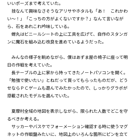
いいポーズまで考えていた。
技なんて興味なさそうなアリサやホタルも「あ！ これかわ
017
い～！」「こっちの方がよくないですか？」なんて言いなが
健康ランドにて
ら、石をあれこれ吟味している。
蝉丸はビニールシートの上に工具を広げて、自作のスタンガ
018
ンに魔石を組み込む改良を進めているようだった。
戎橋路暖
019
みんなの様子を眺めながら、僕はあずま屋の椅子に座って明
ラボコート・オーバー・ユカタ
日の作戦を考えていた。
長テーブルの上に家から持ってきたノートパソコンを開く。
020
「勉強で使いたい」とねだって買ってもらったものだが、どう
野外調査
せならＰＣゲームも遊んでみたかったので、しっかりグラボが
搭載されたモデルを選んでいた。
021
異聞：枕木苗の冒険
夏摩村全域の地図を表示しながら、限られた人数でどこを守
るべきか考える。
022
サッカーやバスケでフォーメーション確認する時に使うマグ
異聞：村の高校生
ネットの作戦盤みたいに、地図上のいろんな箇所にピンを立て