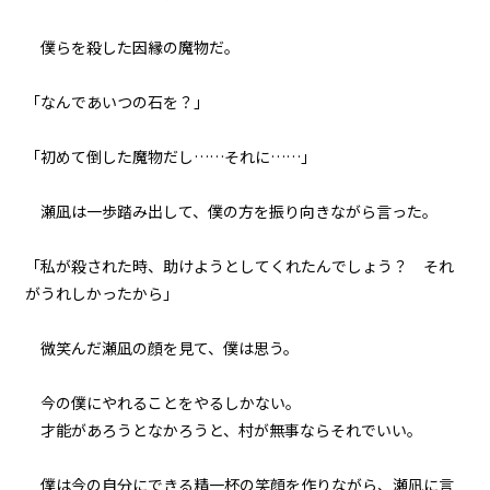
065
ナワシロの娘
僕らを殺した因縁の魔物だ。
066
「なんであいつの石を？」
夏の終わりは君と二人で
「初めて倒した魔物だし……それに……」
067
決戦前夜
瀬凪は一歩踏み出して、僕の方を振り向きながら言った。
068
「私が殺された時、助けようとしてくれたんでしょう？ それ
BEIN' FRIENDS
がうれしかったから」
069
微笑んだ瀬凪の顔を見て、僕は思う。
８月３１日：THE BEGINNING OF
THE END
今の僕にやれることをやるしかない。
070
才能があろうとなかろうと、村が無事ならそれでいい。
８月３１日：LAST BATTLE
僕は今の自分にできる精一杯の笑顔を作りながら、瀬凪に言