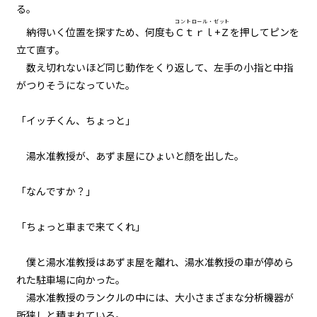
る。
023
コントロール・ゼット
納得いく位置を探すため、何度も
Ｃｔｒｌ+Ｚ
を押してピンを
異聞：黒猫の名前
立て直す。
数え切れないほど同じ動作をくり返して、左手の小指と中指
024
がつりそうになっていた。
異聞：小さなお友達の処遇
「イッチくん、ちょっと」
025
異聞：ミノタウロス
湯水准教授が、あずま屋にひょいと顔を出した。
026
「なんですか？」
異聞：シュレディンガー
「ちょっと車まで来てくれ」
027
下見と本番
僕と湯水准教授はあずま屋を離れ、湯水准教授の車が停めら
028
れた駐車場に向かった。
才能
湯水准教授のランクルの中には、大小さまざまな分析機器が
所狭しと積まれている。