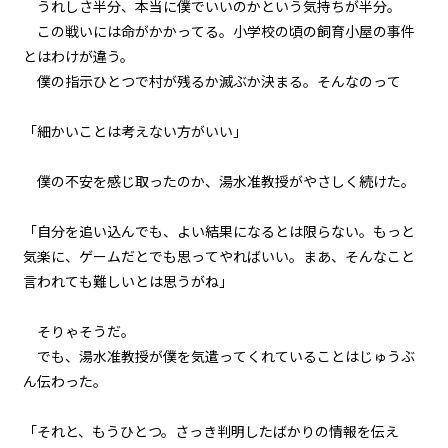
中
小
うれしさ半分、本当に僕でいいのかという気持ちが半分。
041
フォント
この戦いには命がかかってる。小学校の頃の飼育小屋の事件
余白：自由
とはわけが違う。
明朝
僕の指示ひとつで村が残るか滅ぶか決まる。そんなのって――
042
８月８日：CONTINUE
背景色
「細かいことは考えない方がいい」
043
黒
白
生
検証と代償
僕の不安を感じ取ったのか、湯水准教授がやさしく続けた。
組み方向
044
「自分を追い込んでも、よい結果になるとは限らない。もっと
横組み
大人のやり方
気楽に、ゲームだとでも思ってやればいい。まあ、そんなこと
言われても難しいとは思うがね」
045
昨日の僕らを超えていけ
そりゃそうだ。
でも、湯水准教授が僕を気遣ってくれていることはじゅうぶ
046
ん伝わった。
８月１４日：村祭当日
「それと、もうひとつ。さっき判明したばかりの情報を伝え
047