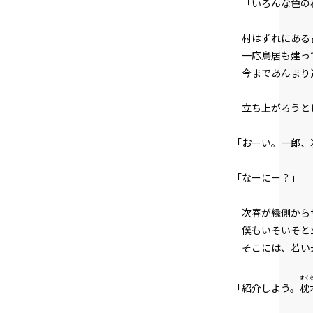
「いろんな色の石
村はずれにある
一応鳥居も建って
今まであんまり近
立ち上がろうと
「おーい。一郎、
「なーにー？」
次春が縁側から
僕もいそいそと立
そこには、若い夫
まく
「紹介しよう。
枕