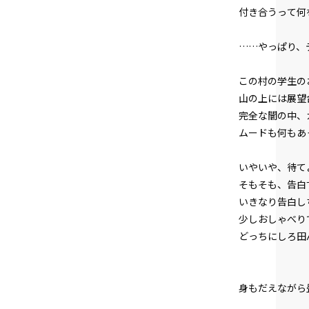
付き合うって何
……やっぱり、
この村の学生のお
山の上には展望台
完全な闇の中、
ムードも何もあ
いやいや、待て
そもそも、告白
いきなり告白し
少しおしゃべりで
どっちにしろ田ん
身もだえながら畳