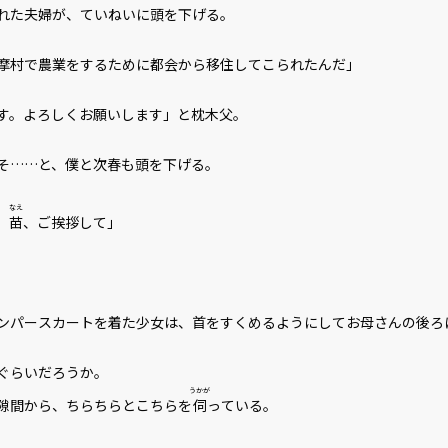
れた夫婦が、ていねいに頭を下げる。
摩村で農業をするために都会から移住してこられたんだ」
ビューワー設定
す。よろしくお願いします」と枕木父。
そ……と、僕と次春も頭を下げる。
文字サイズ
小
なえ
フォント
明
。
苗
、ご挨拶して」
背景色
黒
組み方向
横
パースカートを着た少女は、首をすくめるようにしてお母さんの後ろ
ぐらいだろうか。
うかが
隙間から、ちらちらとこちらを
伺
っている。