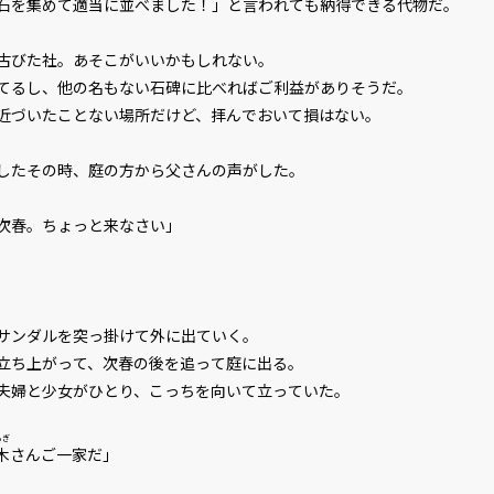
を集めて適当に並べました！」と言われても納得できる代物だ。
古びた社。あそこがいいかもしれない。
るし、他の名もない石碑に比べればご利益がありそうだ。
づいたことない場所だけど、拝んでおいて損はない。
したその時、庭の方から父さんの声がした。
次春。ちょっと来なさい」
サンダルを突っ掛けて外に出ていく。
ち上がって、次春の後を追って庭に出る。
婦と少女がひとり、こっちを向いて立っていた。
らぎ
木
さんご一家だ」