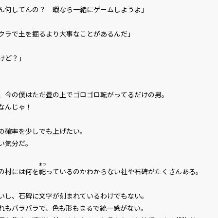
ん何してんの？ 暇なら一緒にゲームしようよ」
クラで土を掘るより大事なことがあるんだ」
けど？」
今の僕はただ畳の上でゴロゴロ転がってるだけの男。
なんじゃ！
の確率を少しでも上げたい。
い気分だ。
まつ
この村には何を
祀
っているのかわからない社や石碑がたくさんある。
し、石碑に文字が刻まれているわけでもない。
もバラバラで、色も形もまるで統一感がない。