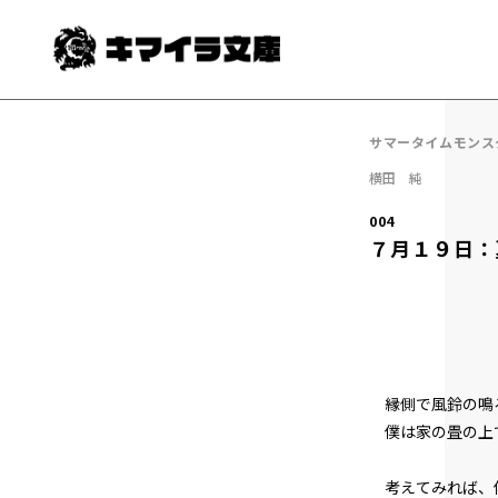
サマータイムモンス
横田 純
004
７月１９日：
縁側で風鈴の鳴
僕は家の畳の上
考えてみれば、