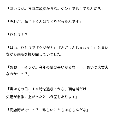
８月２４日：『Summer』
「あいつか。まあ年頃だからな。ケンカでもしてたんだろ」
060
「それが、獅子上くんはひとりだったんです」
８月２４日：バック・トゥ・ザ・
バトルフィールド
「ひとり！？」
061
８月２４日：君の代わりはどこに
「はい。ひとりで『クソが！』『ふざけんじゃねぇ！』と言い
もいない
ながら両腕を振り回していました」
062
「おお……そうか。今年の夏は暑いからな……。あいつ大丈夫
FINAL CHAPTER
なのか……？」
063
・・・・・
るしへる
「実はその日、１８時を過ぎてから、
商店街だけ
・・・・・・・・・・
気温が急激に上がった
という話もあります」
064
うろぼろす
「商店街だけ……？ 珍しいこともあるもんだな」