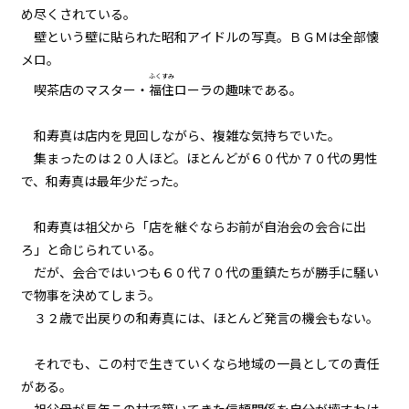
め尽くされている。
005
壁という壁に貼られた昭和アイドルの写真。ＢＧＭは全部懐
７月３１日：(NOT) GAME OVER
メロ。
ふくすみ
喫茶店のマスター・
福住
ローラの趣味である。
006
Re：７月１９日
和寿真は店内を見回しながら、複雑な気持ちでいた。
集まったのは２０人ほど。ほとんどが６０代か７０代の男性
007
で、和寿真は最年少だった。
Re：Re：７月１９日
和寿真は祖父から「店を継ぐならお前が自治会の会合に出
008
ろ」と命じられている。
夏摩防衛隊
だが、会合ではいつも６０代７０代の重鎮たちが勝手に騒い
で物事を決めてしまう。
009
３２歳で出戻りの和寿真には、ほとんど発言の機会もない。
３人の小学生
それでも、この村で生きていくなら地域の一員としての責任
010
がある。
もしも田舎の中学生が地元で魔物
と戦うことになったら