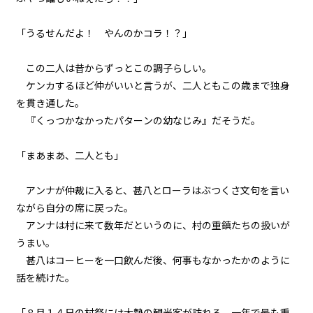
029
８月７日：本番
「うるせんだよ！ やんのかコラ！？」
030
この二人は昔からずっとこの調子らしい。
８月７日：小学生３人ＶＳ魔物３
ケンカするほど仲がいいと言うが、二人ともこの歳まで独身
００体
を貫き通した。
『くっつかなかったパターンの幼なじみ』だそうだ。
031
８月７日：商店街防衛戦
「まあまあ、二人とも」
032
アンナが仲裁に入ると、甚八とローラはぶつくさ文句を言い
８月７日：炎の中で
ながら自分の席に戻った。
アンナは村に来て数年だというのに、村の重鎮たちの扱いが
033
うまい。
８月７日：援軍
甚八はコーヒーを一口飲んだ後、何事もなかったかのように
034
話を続けた。
８月７日：ドラゴン
「８月１４日の村祭には大勢の観光客が訪れる。一年で最も重