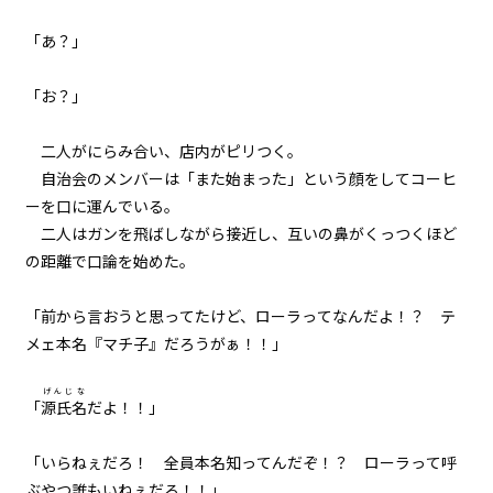
023
「あ？」
異聞：黒猫の名前
「お？」
024
異聞：小さなお友達の処遇
二人がにらみ合い、店内がピリつく。
自治会のメンバーは「また始まった」という顔をしてコーヒ
025
ーを口に運んでいる。
異聞：ミノタウロス
二人はガンを飛ばしながら接近し、互いの鼻がくっつくほど
の距離で口論を始めた。
026
異聞：シュレディンガー
「前から言おうと思ってたけど、ローラってなんだよ！？ テ
メェ本名『マチ子』だろうがぁ！！」
027
下見と本番
げんじな
「
源氏名
だよ！！」
028
才能
「いらねぇだろ！ 全員本名知ってんだぞ！？ ローラって呼
ぶやつ誰もいねぇだろ！！」