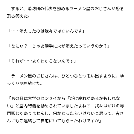
８月１４日：秒殺作戦
ビューワー設定
すると、消防団の代表を務めるラーメン屋のおじさんが恐る
恐る答えた。
048
文字サイズ
８月１４日：ゴーレム
「……消火したのは我々ではないんです」
中
小
049
フォント
「なにぃ？ じゃあ勝手に火が消えたっていうのか？」
８月１４日：ゴーレム×４
明朝
「それが……よくわからないんです」
050
背景色
８月１４日：隠者の家
ラーメン屋のおじさんは、ひとつひとつ思い出すように、ゆ
っくり話を続けた。
黒
白
生
051
組み方向
歴史から消された場所
「あの日は大学のセンセイから『がけ崩れがあるかもしれな
横組み
い』と室内待機を勧められていましたよね？ 我々はがけの専
052
門家じゃありませんし、何かあったらいけないと思って、皆さ
The Summertime Monsters
んにもご連絡して自宅にいてもらったわけですが」
053