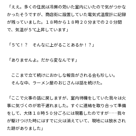
065
「ええ。多くの住民は冷房の効いた室内にいたので気がつかな
ナワシロの娘
かったそうですが、商店街に設置していた電気式温度計に記録
が残っていました。１８時から１８時２０分までの２０分間
066
で、気温が５℃上昇しています」
夏の終わりは君と二人で
「５℃！？ そんなに上がることあるか！？」
067
決戦前夜
「ありませんよ。だから変なんです」
068
ここまで立て続けにおかしな報告がされる会も珍しい。
BEIN' FRIENDS
そんな中、ラーメン屋のおじさんは話を続けた。
069
「ここで火事の話に戻しますが、室内待機をしていた我々は火
８月３１日：THE BEGINNING OF
THE END
事に気づくのが若干遅れました。すぐに連絡を取り合って準備
をして、大体１８時５０分ごろには現着したのですが……我々
070
が駆けつけた時にはすでに火は消えていて、現地には放水され
８月３１日：LAST BATTLE
た跡がありました」