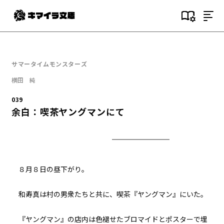
目次
000
サマータイムモンスターズ
序文
横田 純
001
039
(NOT)GAMESTART
余白：喫茶ヤングマンにて
002
２つ目の事件
003
８月８日の昼下がり。
瀬凪
和寿真は村の男衆たちと共に、喫茶『ヤングマン』にいた。
004
７月１９日：夏休み初日
『ヤングマン』の店内は色褪せたブロマイドとポスターで埋