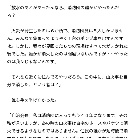
071
「放水のあとがあったんなら、消防団の誰かがやったんだ
８月３１日：負けるという選択肢
はない
ろ？」
072
「火災が発生したのは６か所で、消防団員は５人しかいませ
８月３１日：『Monster』
ん。みんなで集まってようやく１台のポンプ車を出すんです
よ。しかし、我々が見回った６つの現場はすべて水がまかれた
後でした。誰かが消火したのは間違いないんですが……やった
のは我々じゃないんです」
「それなら近くに住んでるやつだろう。この中に、山火事を自
分で消した、という者は？」
誰も手を挙げなかった。
「自治会長。私は消防団に入ってもう４０年になります。その
私が言いますが、あの時の山火事は自宅のホースやバケツで消
火できるようなものではありません。住民の誰かが短時間で消