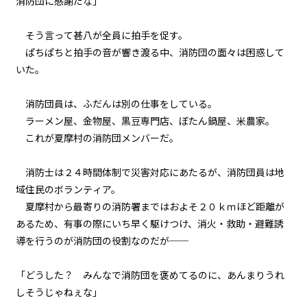
消防団に感謝だな」
041
余白：自由
そう言って甚八が全員に拍手を促す。
ぱちぱちと拍手の音が響き渡る中、消防団の面々は困惑して
042
いた。
８月８日：CONTINUE
消防団員は、ふだんは別の仕事をしている。
043
ラーメン屋、金物屋、黒豆専門店、ぼたん鍋屋、米農家。
検証と代償
これが夏摩村の消防団メンバーだ。
044
消防士は２４時間体制で災害対応にあたるが、消防団員は地
大人のやり方
域住民のボランティア。
夏摩村から最寄りの消防署まではおよそ２０ｋｍほど距離が
045
あるため、有事の際にいち早く駆けつけ、消火・救助・避難誘
昨日の僕らを超えていけ
導を行うのが消防団の役割なのだが──
046
８月１４日：村祭当日
「どうした？ みんなで消防団を褒めてるのに、あんまりうれ
しそうじゃねぇな」
047