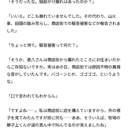
「そうだったな。結局がけ崩れはあったのか？」
逆らいがたき運命の中
「いいえ。どこも崩れていませんでした。その代わり、山火
054
事、田畑の踏み荒らし、商店街での騒音被害などが報告されま
仇
した」
055
「ちょっと待て。騒音被害って何だ？」
８月２４日：Null
「そうか、甚八さんは商店街から離れたところにお住まいだか
056
らご存知ないですか。実はあの日、商店街では原因不明の異様
８月２４日：すべてを食い尽くす
魔獣
な音がしていたんです。バゴーンとか、ゴゴゴゴ、というよう
な」
057
８月２４日：消滅
「口で言われてもわからん」
058
「ですよね……。私は商店街に店を構えていますから、外の様
８月２４日：そして誰も
子を見てみたんですが別に何も……ああ、そういえば、牧場の
獅子上くんが道の真ん中で叫んでるのが見えましたね」
059