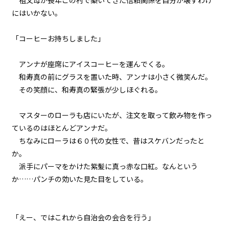
祖父母が長年この村で築いてきた信頼関係を自分が壊すわけ
にはいかない。
011
武器とウサギと大阪弁
「コーヒーお持ちしました」
012
アンナが座席にアイスコーヒーを運んでくる。
練習は裏切らないが闇雲な練習は
ムダ
和寿真の前にグラスを置いた時、アンナは小さく微笑んだ。
その笑顔に、和寿真の緊張が少しほぐれる。
013
７月３１日：展望台
マスターのローラも店にいたが、注文を取って飲み物を作っ
ているのはほとんどアンナだ。
014
ちなみにローラは６０代の女性で、昔はスケバンだったと
７月３１日：商店街
か。
派手にパーマをかけた紫髪に真っ赤な口紅。なんという
015
か……パンチの効いた見た目をしている。
７月３１日：『石』
016
「えー、ではこれから自治会の会合を行う」
延長