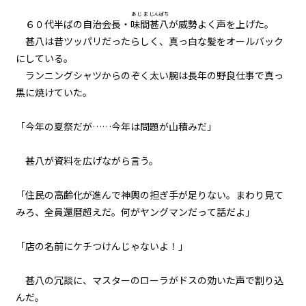
あじま
じんぱち
６０代半ばの自治会長・
味間
甚八
が威勢よく声を上げた。
017
甚八は昔ツッパリだったらしく、真っ白な髪をオールバック
健康ランドにて
にしている。
ランニングシャツからのぞく太い腕は長年の野良仕事で真っ
018
黒に焼けていた。
戎橋路暖
019
「今年の夏祭だが……今年は問題が山積みだ」
ラボコート・オーバー・ユカタ
甚八が資料を広げながら言う。
020
野外調査
「住民の高齢化が進んで神輿の担ぎ手が足りない。まわり見て
みろ、全員還暦超えだ。何がヤングマンだって話だよ」
021
異聞：枕木苗の冒険
「店の名前にケチつけんじゃないよ！」
022
甚八の冗談に、マスターのローラがドスの効いた声で割り込
異聞：村の高校生
んだ。