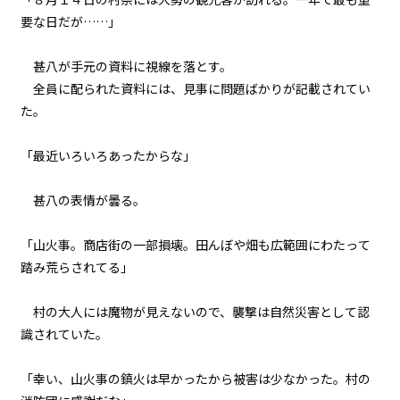
035
要な日だが……」
８月７日：神の軌道修正
甚八が手元の資料に視線を落とす。
036
全員に配られた資料には、見事に問題ばかりが記載されてい
また来週と魔物は言った
た。
037
「最近いろいろあったからな」
夜凪
甚八の表情が曇る。
038
余白：皆本和寿真の恋
「山火事。商店街の一部損壊。田んぼや畑も広範囲にわたって
踏み荒らされてる」
039
余白：喫茶ヤングマンにて
村の大人には魔物が見えないので、襲撃は自然災害として認
識されていた。
040
余白：村の有力者
「幸い、山火事の鎮火は早かったから被害は少なかった。村の