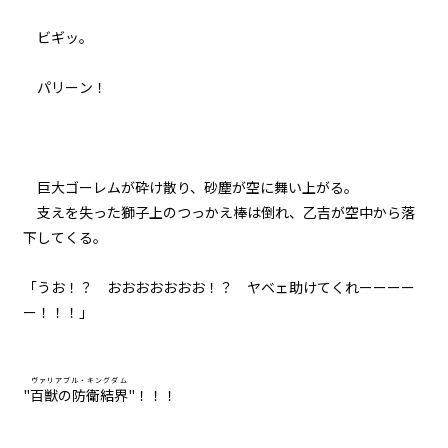
ビギッ。
パリーン！
巨大ゴーレムが砕け散り、砂塵が空に舞い上がる。
支えを失った獅子上のつっかえ棒は倒れ、乙吉が空中から落
下してくる。
「うお！？ おおおおおおお！？ ヤベェ助けてくれーーーー
ー！！！」
ヴァリアブル・キングダム
"
百獣の防衛結界
"！！！