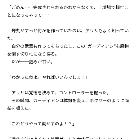
029
「ごめん……完成させられるかわからなくて、土壇場で頼むこ
８月７日：本番
とになっちゃって……」
030
蝉丸がずっと何かを作っていたのは、アリサもよく知ってい
８月７日：小学生３人ＶＳ魔物３
た。
００体
自分の武器も作ってもらったし、この"ガーディアン"も魔物
を倒す切り札になり得る。
031
だが──詰めが甘い。
８月７日：商店街防衛戦
「わかったわよ。やればいいんでしょ！」
032
８月７日：炎の中で
アリサは覚悟を決めて、コントローラーを握った。
033
その瞬間、ガーディアンは体勢を変え、ボクサーのように両
８月７日：援軍
拳を構えた。
034
「これどうやって動かすのよ！？」
８月７日：ドラゴン