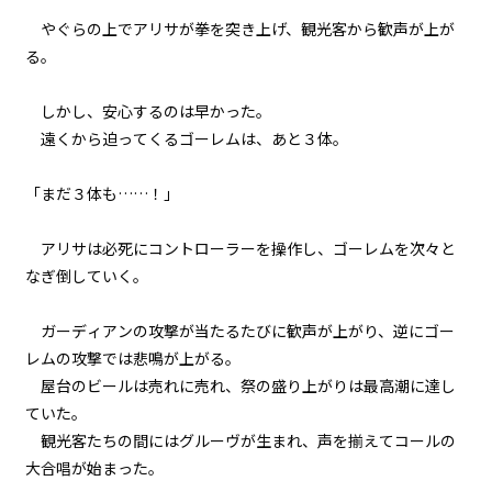
065
やぐらの上でアリサが拳を突き上げ、観光客から歓声が上が
ナワシロの娘
る。
066
しかし、安心するのは早かった。
夏の終わりは君と二人で
遠くから迫ってくるゴーレムは、あと３体。
067
「まだ３体も……！」
決戦前夜
アリサは必死にコントローラーを操作し、ゴーレムを次々と
068
BEIN' FRIENDS
なぎ倒していく。
069
ガーディアンの攻撃が当たるたびに歓声が上がり、逆にゴー
８月３１日：THE BEGINNING OF
レムの攻撃では悲鳴が上がる。
THE END
屋台のビールは売れに売れ、祭の盛り上がりは最高潮に達し
ていた。
070
観光客たちの間にはグルーヴが生まれ、声を揃えてコールの
８月３１日：LAST BATTLE
大合唱が始まった。