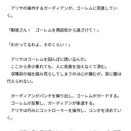
041
アリサの操作するガーディアンが、ゴーレムに突進してい
余白：自由
く。
042
「暇坂さん！ ゴーレムを商店街から遠ざけて！」
８月８日：CONTINUE
「わかってるわよ、そのくらい！」
043
検証と代償
アリサはゴーレムを田んぼに誘い込んだ。
ここから多少暴れても、人に危害を加えなくて済む。
044
収穫前の稲を踏み荒らしてしまうのは心が痛むが、背に腹は
大人のやり方
代えられない。
045
昨日の僕らを超えていけ
ガーディアンがパンチを繰り出し、ゴーレムがガードする。
ゴーレムが反撃し、ガーディアンが後退する。
046
アリサは巧みにコントローラーを操作し、コンボを決めてい
８月１４日：村祭当日
く。
047