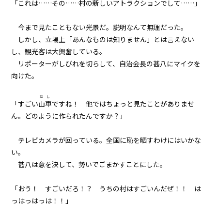
「これは……その……村の新しいアトラクションでして……」
逆らいがたき運命の中
今まで見たこともない光景だ。説明なんて無理だった。
054
しかし、立場上「あんなものは知りません」とは言えない
仇
し、観光客は大興奮している。
リポーターがしびれを切らして、自治会長の甚八にマイクを
055
向けた。
８月２４日：Null
だし
056
「すごい
山車
ですね！ 他ではちょっと見たことがありませ
８月２４日：すべてを食い尽くす
ん。どのように作られたんですか？」
魔獣
テレビカメラが回っている。全国に恥を晒すわけにはいかな
057
い。
８月２４日：消滅
甚八は意を決して、勢いでごまかすことにした。
058
「おう！ すごいだろ！？ うちの村はすごいんだぜ！！ は
８月２４日：そして誰も
っはっはっは！！」
059