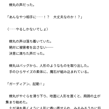
蝉丸の声だった。
017
健康ランドにて
「あんなやつ相手に……！？ 大丈夫なのか！？」
018
〈……やるしかないでしょ〉
戎橋路暖
蝉丸の声は落ち着いていた。
019
絶対に被害者を出さない──
ラボコート・オーバー・ユカタ
決意に満ちた声だった。
020
蝉丸はバッグから、人形のようなものを取り出した。
野外調査
手のひらサイズの素体に、魔石が組み込まれている。
021
「ガーディアン、起動！」
異聞：枕木苗の冒険
蝉丸がやぐらを滑り下り、地面に人形を置くと、周囲の土が
022
集まり始めた。
異聞：村の高校生
土が渦を巻くように人形に吸い寄せられ、みるみるうちに巨