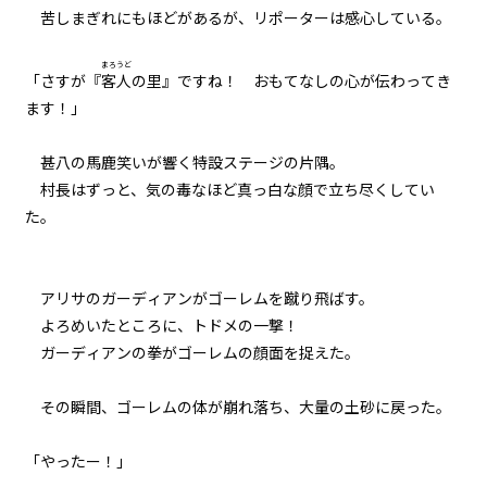
苦しまぎれにもほどがあるが、リポーターは感心している。
８月２４日：『Summer』
まろうど
060
「さすが『
客人
の里』ですね！ おもてなしの心が伝わってき
８月２４日：バック・トゥ・ザ・
ます！」
バトルフィールド
甚八の馬鹿笑いが響く特設ステージの片隅。
061
村長はずっと、気の毒なほど真っ白な顔で立ち尽くしてい
８月２４日：君の代わりはどこに
もいない
た。
062
FINAL CHAPTER
アリサのガーディアンがゴーレムを蹴り飛ばす。
よろめいたところに、トドメの一撃――！
063
ガーディアンの拳がゴーレムの顔面を捉えた。
るしへる
その瞬間、ゴーレムの体が崩れ落ち、大量の土砂に戻った。
064
うろぼろす
「やったー！」