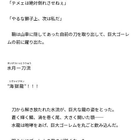
「テメェは絶対倒れさせねぇ」
「やるな獅子上、次は私だ」
鞘は山車に隠してあった自前の刀を取り出して、巨大ゴーレ
ムの前に躍り出た。
すいげつ
いっとうりゅう
水月
一刀流
リヴァイアサン
"
海獄龍
"！！！
刀から解き放たれた水流が、巨大な龍の姿をとった。
蒼く輝く鱗、渦を巻く尾、大きく開いた顎──
水龍は咆哮をあげ、巨大ゴーレムを丸ごと飲み込んだ。