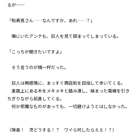
るが──
005
７月３１日：(NOT) GAME OVER
「和寿真さん……なんですか、あれ……？」
006
隣にいたアンナも、巨人を見て固まってしまっている。
Re：７月１９日
「こっちが聞きたいですよ」
007
Re：Re：７月１９日
そう言うのが精一杯だった。
008
巨人は無感情に、まっすぐ商店街を目指して歩いてくる。
夏摩防衛隊
進路上にある木をメキメキと踏み潰し、絡まった電線を引き
ちぎりながら前進してくる。
009
何か邪魔なものがあっても、一切避けようとはしなかった。
３人の小学生
010
〈隊長！ 次どうする！？ ワイら何したらええ！？〉
もしも田舎の中学生が地元で魔物
と戦うことになったら