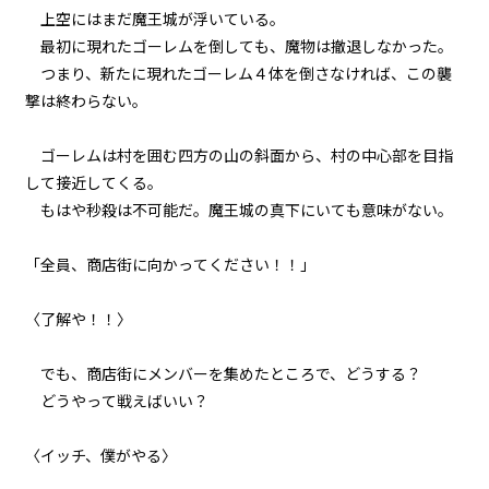
上空にはまだ魔王城が浮いている。
011
最初に現れたゴーレムを倒しても、魔物は撤退しなかった。
武器とウサギと大阪弁
つまり、新たに現れたゴーレム４体を倒さなければ、この襲
撃は終わらない。
012
練習は裏切らないが闇雲な練習は
ゴーレムは村を囲む四方の山の斜面から、村の中心部を目指
ムダ
して接近してくる。
もはや秒殺は不可能だ。魔王城の真下にいても意味がない。
013
７月３１日：展望台
「全員、商店街に向かってください！！」
014
〈了解や！！〉
７月３１日：商店街
015
でも、商店街にメンバーを集めたところで、どうする？
７月３１日：『石』
どうやって戦えばいい？
016
〈イッチ、僕がやる〉
延長