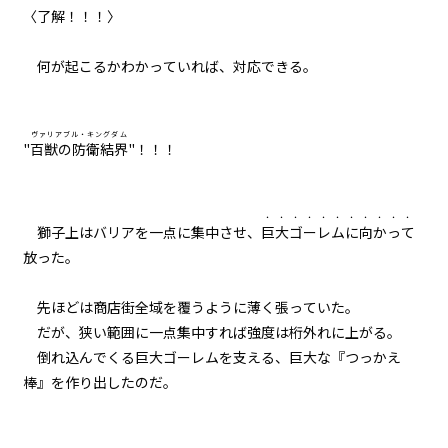
〈了解！！！〉
何が起こるかわかっていれば、対応できる。
ヴァリアブル・キングダム
"
百獣の防衛結界
"！！！
・・・・・・・
・・・・
獅子上はバリアを一点に集中させ、
巨大ゴーレムに
向かって
放った。
先ほどは商店街全域を覆うように薄く張っていた。
だが、狭い範囲に一点集中すれば強度は桁外れに上がる。
倒れ込んでくる巨大ゴーレムを支える、巨大な『つっかえ
棒』を作り出したのだ。