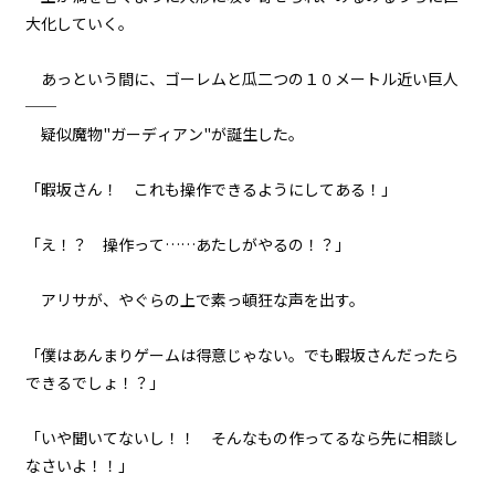
大化していく。
023
異聞：黒猫の名前
あっという間に、ゴーレムと瓜二つの１０メートル近い巨人
──
024
疑似魔物"ガーディアン"が誕生した。
異聞：小さなお友達の処遇
「暇坂さん！ これも操作できるようにしてある！」
025
異聞：ミノタウロス
「え！？ 操作って……あたしがやるの！？」
026
アリサが、やぐらの上で素っ頓狂な声を出す。
異聞：シュレディンガー
027
「僕はあんまりゲームは得意じゃない。でも暇坂さんだったら
下見と本番
できるでしょ！？」
028
「いや聞いてないし！！ そんなもの作ってるなら先に相談し
才能
なさいよ！！」