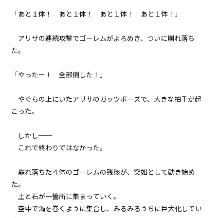
071
「あと１体！ あと１体！ あと１体！ あと１体！」
８月３１日：負けるという選択肢
はない
アリサの連続攻撃でゴーレムがよろめき、ついに崩れ落ち
072
た。
８月３１日：『Monster』
「やったー！ 全部倒した！」
やぐらの上にいたアリサのガッツポーズで、大きな拍手が起
ビューワー設定
こった。
文字サイズ
しかし──
これで終わりではなかった。
中
小
フォント
崩れ落ちた４体のゴーレムの残骸が、突如として動き始め
た。
明朝
土と石が一箇所に集まっていく。
空中で渦を巻くように集合し、みるみるうちに巨大化してい
背景色