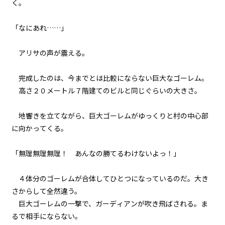
く。
黒
白
生
「なにあれ……」
組み方向
横組み
アリサの声が震える。
完成したのは、今までとは比較にならない巨大なゴーレム。
高さ２０メートル――７階建てのビルと同じぐらいの大きさ。
地響きを立てながら、巨大ゴーレムがゆっくりと村の中心部
に向かってくる。
「無理無理無理！ あんなの勝てるわけないよっ！」
４体分のゴーレムが合体してひとつになっているのだ。大き
さからして全然違う。
巨大ゴーレムの一撃で、ガーディアンが吹き飛ばされる。ま
るで相手にならない。