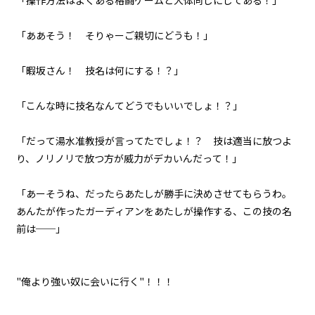
「操作方法はよくある格闘ゲームと大体同じにしてある！」
035
８月７日：神の軌道修正
「ああそう！ そりゃーご親切にどうも！」
036
「暇坂さん！ 技名は何にする！？」
また来週と魔物は言った
「こんな時に技名なんてどうでもいいでしょ！？」
037
夜凪
「だって湯水准教授が言ってたでしょ！？ 技は適当に放つよ
り、ノリノリで放つ方が威力がデカいんだって！」
038
余白：皆本和寿真の恋
「あーそうね、だったらあたしが勝手に決めさせてもらうわ。
あんたが作ったガーディアンをあたしが操作する、この技の名
039
前は──」
余白：喫茶ヤングマンにて
040
"俺より強い奴に会いに行く"！！！
余白：村の有力者