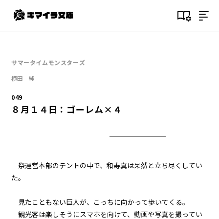
目次
000
サマータイムモンスターズ
序文
横田 純
001
049
(NOT)GAMESTART
８月１４日：ゴーレム×４
002
２つ目の事件
003
祭運営本部のテントの中で、和寿真は呆然と立ち尽くしてい
瀬凪
た。
004
見たこともない巨人が、こっちに向かって歩いてくる。
７月１９日：夏休み初日
観光客は楽しそうにスマホを向けて、動画や写真を撮ってい