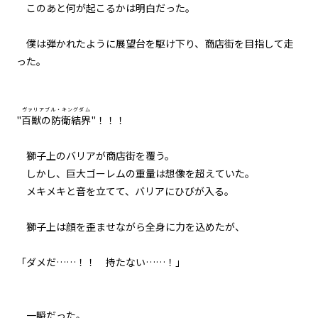
このあと何が起こるかは明白だった。
僕は弾かれたように展望台を駆け下り、商店街を目指して走
った。
ヴァリアブル・キングダム
"
百獣の防衛結界
"！！！
獅子上のバリアが商店街を覆う。
しかし、巨大ゴーレムの重量は想像を超えていた。
メキメキと音を立てて、バリアにひびが入る。
獅子上は顔を歪ませながら全身に力を込めたが、
「ダメだ……！！ 持たない……！」
一瞬だった。