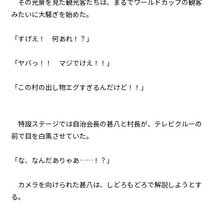
その光景を見た観光客たちは、まるでワールドカップの観客
８月１４日：秒殺作戦
みたいに大騒ぎを始めた。
048
「すげえ！ 何あれ！？」
８月１４日：ゴーレム
「ヤバっ！！ マジでけえ！！」
049
８月１４日：ゴーレム×４
「この村の出し物エグすぎるんだけど！！」
050
８月１４日：隠者の家
特設ステージでは自治会長の甚八と村長が、テレビクルーの
前で目を白黒させていた。
051
歴史から消された場所
「な、なんだありゃあ……！？」
052
カメラを向けられた甚八は、しどろもどろで解説しようとす
The Summertime Monsters
る。
053