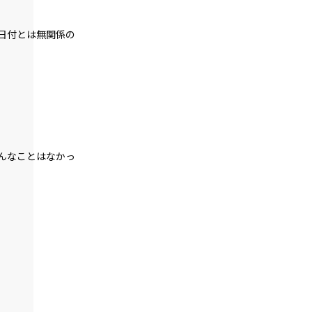
戎橋路暖
日付とは無関係の
019
ラボコート・オーバー・ユカタ
020
野外調査
021
異聞：枕木苗の冒険
んなことはなかっ
022
異聞：村の高校生
023
異聞：黒猫の名前
024
異聞：小さなお友達の処遇