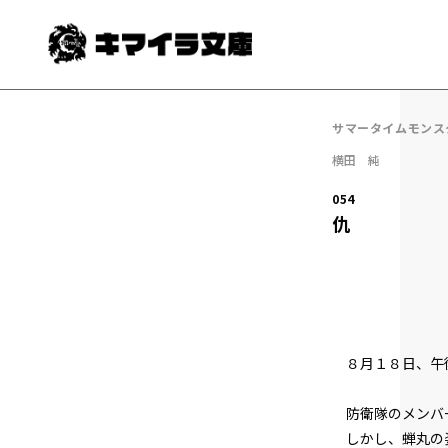
サマータイムモンス
横田 純
054
仇
８月１８日、午
防衛隊のメンバ
しかし、蝉丸の