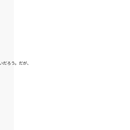
012
練習は裏切らないが闇雲な練習はムダ
013
７月３１日：展望台
014
７月３１日：商店街
いだろう。だが、
015
７月３１日：『石』
016
延長
017
健康ランドにて
018