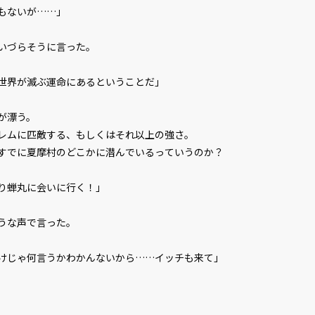
もないが……」
いづらそうに言った。
ビューワー設定
世界が滅ぶ運命にあるということだ」
が漂う。
文字サイズ
小
レムに匹敵する、もしくはそれ以上の強さ。
フォント
明
でに夏摩村のどこかに潜んでいるっていうのか？
り蝉丸に会いに行く！」
背景色
黒
組み方向
横
うな声で言った。
けじゃ何言うかわかんないから……イッチも来て」