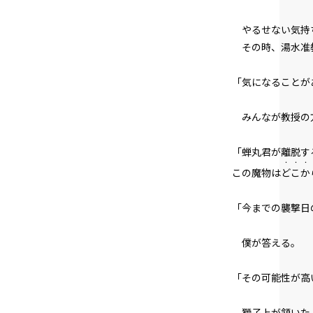
やるせない気持
その時、湯水准
「気になることが
みんなが教授の
「蝉丸君が離脱す
・・・
この魔物は
どこか
「今までの襲撃日
僕が答える。
「その可能性が高
獅子上が頷いた