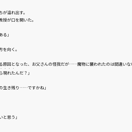
ちが溢れ出す。
教授が口を開いた。
ある」
方を向く。
る原因となった、お父さんの怪我だが……魔物に襲われたのは間違いな
・・・・
ら現れた
んだ？」
の生き残り……ですかね」
いと思う」
。