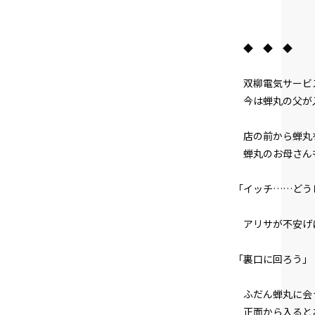
◆ ◆ ◆
双柳電気サービ
今は蝉丸の父が
店の前から蝉丸
蝉丸のお母さん
「イッチ……どう
アリサが不安げ
「裏口に回ろう」
ふだん蝉丸に会
正面から入ると