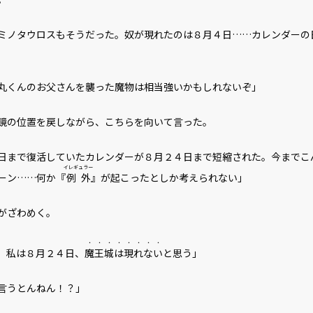
ミノタウロスもそうだった。奴が現れたのは８月４日……カレンダーの
丸くんのお父さんを襲った魔物は相当強いかもしれないぞ」
の位置を戻しながら、こちらを向いて言った。
日まで復活していたカレンダーが８月２４日まで短縮された。今までこ
イレギュラー
ーン……何か『
例外
』が起こったとしか考えられない」
がざわめく。
・・・・
・・・・
。私は８月２４日、
魔王城は
現れない
と思う」
言うとんねん！？」