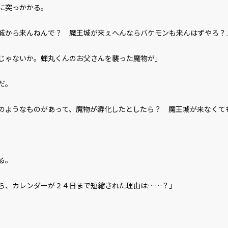
に突っかかる。
城から来んねんで？ 魔王城が来ぇへんならバケモンも来んはずやろ？
じゃないか。蝉丸くんのお父さんを襲った魔物が」
だ。
のようなものがあって、魔物が孵化したとしたら？ 魔王城が来なくて
る。
ら、カレンダーが２４日まで短縮された理由は……？」