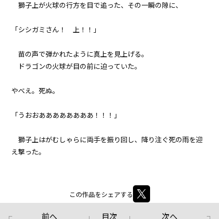
獅子上が火球の行方を目で追った、その一瞬の隙に、
８月２４日：『Summer』
「シシガミさん！ 上！！」
060
８月２４日：バック・トゥ・ザ・
バトルフィールド
苗の声で弾かれたように真上を見上げる。
ドラゴンの火球が目の前に迫っていた。
061
８月２４日：君の代わりはどこに
――やべえ。死ぬ。
もいない
「うおおああああああああ！！！」
062
FINAL CHAPTER
獅子上はがむしゃらに両手を振り回し、降り注ぐ死の雨を迎
063
え撃った。
るしへる
064
この作品をシェアする
うろぼろす
前へ
目次
次へ