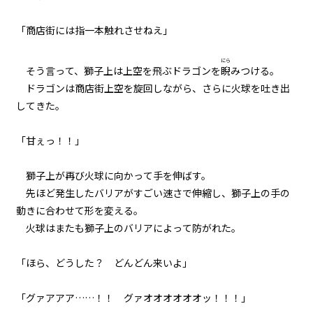
017
「商店街には指一本触れさせねえ」
健康ランドにて
にら
そう言って、獅子上は上空を飛ぶドラゴンを
睨
みつける。
018
ドラゴンは商店街上空を旋回しながら、さらに火球を吐き出
戎橋路暖
してきた。
019
「甘ぇっ！！」
ラボコート・オーバー・ユカタ
獅子上が再び火球に向かって手を伸ばす。
020
先ほど発生したバリアがすごい速さで伸縮し、獅子上の手の
野外調査
動きに合わせて形を変える。
火球はまたも獅子上のバリアによって防がれた。
021
異聞：枕木苗の冒険
「ほら、どうした？ どんどん来いよ」
022
「グァアアア……！！ グァオオオオオオッ！！！」
異聞：村の高校生