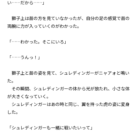
い……だから……」
041
余白：自由
獅子上は苗の方を見ていなかったが、自分の足の感覚で苗の
両腕に力が入っていくのがわかった。
042
８月８日：CONTINUE
「……わかった。そこにいろ」
043
検証と代償
「……うんっ！」
044
獅子上と苗の姿を見て、シュレディンガーがニャアォと鳴い
大人のやり方
た。
その瞬間、シュレディンガーの体から光が放たれ、小さな体
045
が大きくなっていく。
昨日の僕らを超えていけ
シュレディンガーはあの時と同じ、翼を持った虎の姿に変身
した。
046
８月１４日：村祭当日
「シュレディンガーも一緒に戦いたいって」
047