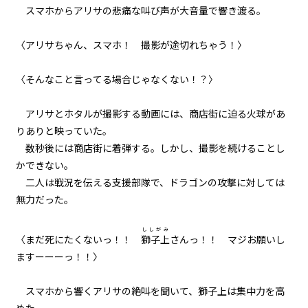
スマホからアリサの悲痛な叫び声が大音量で響き渡る。
005
７月３１日：(NOT) GAME OVER
〈アリサちゃん、スマホ！ 撮影が途切れちゃう！〉
006
〈そんなこと言ってる場合じゃなくない！？〉
Re：７月１９日
アリサとホタルが撮影する動画には、商店街に迫る火球があ
007
りありと映っていた。
Re：Re：７月１９日
数秒後には商店街に着弾する。しかし、撮影を続けることし
かできない。
008
二人は戦況を伝える支援部隊で、ドラゴンの攻撃に対しては
夏摩防衛隊
無力だった。
009
ししがみ
〈まだ死にたくないっ！！
獅子上
さんっ！！ マジお願いし
３人の小学生
ますーーーっ！！〉
010
スマホから響くアリサの絶叫を聞いて、獅子上は集中力を高
もしも田舎の中学生が地元で魔物
と戦うことになったら