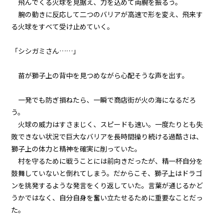
飛んでくる火球を
見据
え、力を込めて両腕を振るう。
029
腕の動きに反応して二つのバリアが高速で形を変え、飛来す
８月７日：本番
る火球をすべて受け止めていく。
030
「シシガミさん……」
８月７日：小学生３人ＶＳ魔物３
００体
苗が獅子上の背中を見つめながら心配そうな声を出す。
031
８月７日：商店街防衛戦
一発でも防ぎ損ねたら、一瞬で商店街が火の海になるだろ
う。
032
火球の威力はすさまじく、スピードも速い。一度たりとも失
８月７日：炎の中で
敗できない状況で巨大なバリアを長時間操り続ける過酷さは、
獅子上の体力と精神を確実に削っていた。
033
村を守るために戦うことには前向きだったが、精一杯自分を
８月７日：援軍
ビューワー設定
鼓舞していないと倒れてしまう。だからこそ、獅子上はドラゴ
ンを挑発するような発言をくり返していた。言葉が通じるかど
034
うかではなく、自分自身を奮い立たせるために重要なことだっ
文字サイズ
８月７日：ドラゴン
た。
中
小