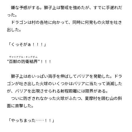
逆らいがたき運命の中
嫌な予感がする。獅子上は警戒を強めたが、すでに手遅れだ
った。
054
ドラゴンは村の各地に向かって、同時に何発もの火球を吐き
仇
出した。
055
「くっそがぁ！！！」
８月２４日：Null
ヴァリアブル・キングダム
056
"
百獣の防衛結界
"！！！
８月２４日：すべてを食い尽くす
魔獣
獅子上はめいっぱい両手を伸ばしてバリアを発動した。ドラ
ゴンが吐き出した火球のいくつかはバリアに当たって消滅した
057
が、バリアを出現させられる射程距離には限界がある。
８月２４日：消滅
ついに防ぎきれなかった火球がふたつ、夏摩村を囲む山の斜
面に直撃した。
058
８月２４日：そして誰も
「やっちまった……！！」
059