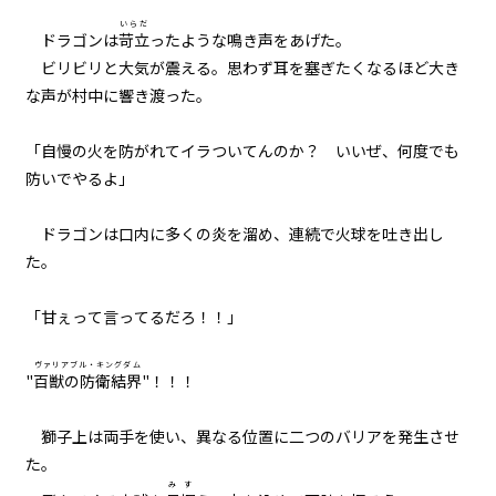
いらだ
023
ドラゴンは
苛立
ったような鳴き声をあげた。
異聞：黒猫の名前
ビリビリと大気が震える。思わず耳を塞ぎたくなるほど大き
な声が村中に響き渡った。
024
異聞：小さなお友達の処遇
「自慢の火を防がれてイラついてんのか？ いいぜ、何度でも
防いでやるよ」
025
異聞：ミノタウロス
ドラゴンは口内に多くの炎を溜め、連続で火球を吐き出し
た。
026
異聞：シュレディンガー
「甘ぇって言ってるだろ！！」
027
ヴァリアブル・キングダム
"
百獣の防衛結界
"！！！
下見と本番
028
獅子上は両手を使い、異なる位置に二つのバリアを発生させ
才能
た。
みす