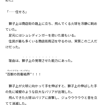
めた。
011
「……任せろ」
武器とウサギと大阪弁
獅子上は商店街の路上に立ち、飛んでくる火球を冷静に眺め
012
ていた。
練習は裏切らないが闇雲な練習は
ムダ
足元にはシュレディンガーを抱いた苗もいる。
住民が最も多くいる商店街周辺を守るのは、実質この二人だ
013
けだった。
７月３１日：展望台
・・・・
・・・・・
・・
理由は、
獅子上の
発現させた
能力
にあった。
014
７月３１日：商店街
ヴァリアブル・キングダム
"
百獣の防衛結界
"！！！
015
７月３１日：『石』
獅子上が火球に向かって手を伸ばすと、獅子上の伸ばした手
の先に城壁のような巨大なバリアが出現した。
016
飛んできた火球はバリアに直撃し、ジュウウウウウと音を立
延長
てて消滅した。