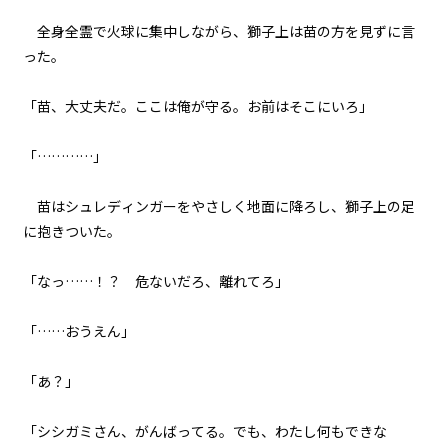
035
フォント
全身全霊で火球に集中しながら、獅子上は苗の方を見ずに言
８月７日：神の軌道修正
った。
明朝
036
「苗、大丈夫だ。ここは俺が守る。お前はそこにいろ」
また来週と魔物は言った
背景色
「…………」
黒
白
生
037
組み方向
夜凪
苗はシュレディンガーをやさしく地面に降ろし、獅子上の足
横組み
に抱きついた。
038
余白：皆本和寿真の恋
「なっ……！？ 危ないだろ、離れてろ」
039
「……おうえん」
余白：喫茶ヤングマンにて
「あ？」
040
余白：村の有力者
「シシガミさん、がんばってる。でも、わたし何もできな