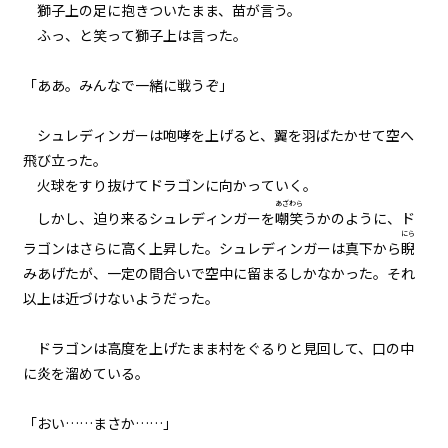
獅子上の足に抱きついたまま、苗が言う。
８月１４日：秒殺作戦
ふっ、と笑って獅子上は言った。
048
「ああ。みんなで一緒に戦うぞ」
８月１４日：ゴーレム
シュレディンガーは咆哮を上げると、翼を羽ばたかせて空へ
049
飛び立った。
８月１４日：ゴーレム×４
火球をすり抜けてドラゴンに向かっていく。
あざわら
しかし、迫り来るシュレディンガーを
嘲笑
うかのように、ド
050
にら
８月１４日：隠者の家
ラゴンはさらに高く上昇した。シュレディンガーは真下から
睨
みあげたが、一定の間合いで空中に留まるしかなかった。それ
051
以上は近づけないようだった。
歴史から消された場所
ドラゴンは高度を上げたまま村をぐるりと見回して、口の中
052
に炎を溜めている。
The Summertime Monsters
「おい……まさか……」
053