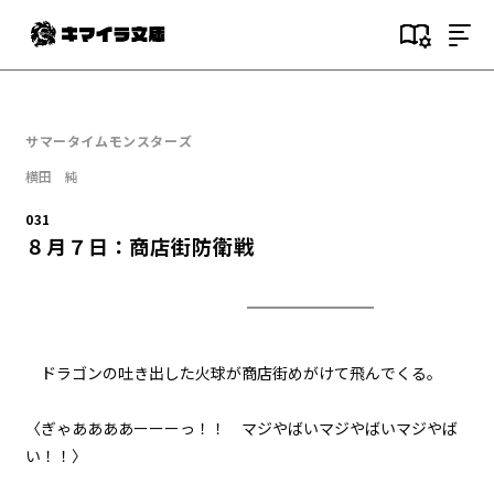
目次
000
サマータイムモンスターズ
序文
横田 純
001
031
(NOT)GAMESTART
８月７日：商店街防衛戦
002
２つ目の事件
003
ドラゴンの吐き出した火球が商店街めがけて飛んでくる。
瀬凪
〈ぎゃああああーーーっ！！ マジやばいマジやばいマジやば
004
い！！〉
７月１９日：夏休み初日