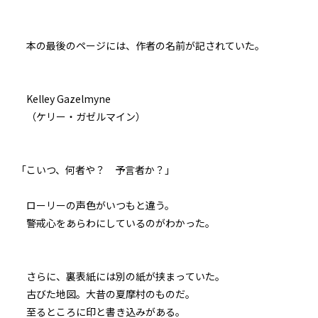
逆らいがたき運命の中
054
本の最後のページには、作者の名前が記されていた。
仇
055
Kelley Gazelmyne
８月２４日：Null
（ケリー・ガゼルマイン）
056
８月２４日：すべてを食い尽くす
「こいつ、何者や？ 予言者か？」
魔獣
ローリーの声色がいつもと違う。
057
警戒心をあらわにしているのがわかった。
８月２４日：消滅
058
さらに、裏表紙には別の紙が挟まっていた。
８月２４日：そして誰も
古びた地図。大昔の夏摩村のものだ。
至るところに印と書き込みがある。
059