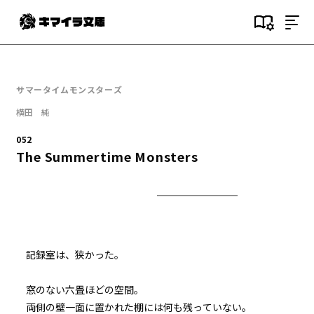
目次
000
サマータイムモンスターズ
序文
横田 純
001
052
(NOT)GAMESTART
The Summertime Monsters
002
２つ目の事件
003
瀬凪
記録室は、狭かった。
004
窓のない六畳ほどの空間。
７月１９日：夏休み初日
両側の壁一面に置かれた棚には何も残っていない。