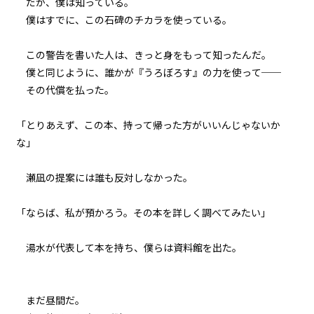
だが、僕は知っている。
071
僕はすでに、この石碑のチカラを使っている。
８月３１日：負けるという選択肢
はない
この警告を書いた人は、きっと身をもって知ったんだ。
072
僕と同じように、誰かが『うろぼろす』の力を使って──
８月３１日：『Monster』
その代償を払った。
「とりあえず、この本、持って帰った方がいいんじゃないか
な」
瀬凪の提案には誰も反対しなかった。
「ならば、私が預かろう。その本を詳しく調べてみたい」
湯水が代表して本を持ち、僕らは資料館を出た。
まだ昼間だ。