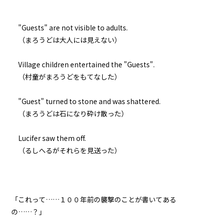
029
８月７日：本番
"Guests" are not visible to adults.
（まろうどは大人には見えない）
030
８月７日：小学生３人ＶＳ魔物３
００体
Village children entertained the "Guests".
（村童がまろうどをもてなした）
031
８月７日：商店街防衛戦
"Guest" turned to stone and was shattered.
（まろうどは石になり砕け散った）
032
８月７日：炎の中で
Lucifer saw them off.
（るしへるがそれらを見送った）
033
８月７日：援軍
034
「これって……１００年前の襲撃のことが書いてある
８月７日：ドラゴン
の……？」