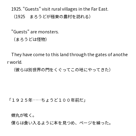
023
1925. "Guests" visit rural villages in the Far East.
異聞：黒猫の名前
（1925 まろうどが極東の農村を訪れる）
024
"Guests" are monsters.
異聞：小さなお友達の処遇
（まろうどは怪物）
025
They have come to this land through the gates of anothe
異聞：ミノタウロス
r world.
（彼らは別世界の門をくぐってこの地にやってきた）
026
異聞：シュレディンガー
027
「１９２５年……ちょうど１００年前だ」
下見と本番
蝉丸が呟く。
028
僕らは食い入るように本を見つめ、ページを繰った。
才能