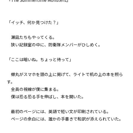
『
The
Summertime
Monsters
』
011
武器とウサギと大阪弁
「イッチ、何か見つけた？」
012
瀬凪たちもやってくる。
練習は裏切らないが闇雲な練習は
ムダ
狭い記録室の中に、防衛隊メンバーがひしめく。
013
「ここは暗いね。ちょっと待って」
７月３１日：展望台
蝉丸がスマホを頭の上に掲げて、ライトで机の上の本を照ら
014
す。
７月３１日：商店街
全員の視線が僕に集まる。
僕は恐る恐る手を伸ばし、本を開いた。
015
７月３１日：『石』
最初のページには、英語で短い文が印刷されている。
ページの余白には、誰かの手書きで和訳が添えられていた。
016
延長