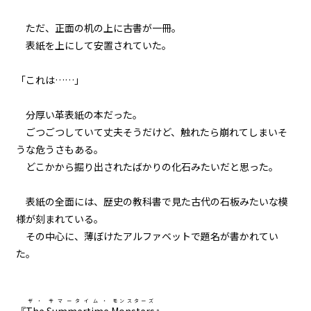
005
ただ、正面の机の上に古書が一冊。
７月３１日：(NOT) GAME OVER
表紙を上にして安置されていた。
006
「これは……」
Re：７月１９日
分厚い革表紙の本だった。
007
ごつごつしていて丈夫そうだけど、触れたら崩れてしまいそ
Re：Re：７月１９日
うな危うさもある。
どこかから掘り出されたばかりの化石みたいだと思った。
008
夏摩防衛隊
表紙の全面には、歴史の教科書で見た古代の石板みたいな模
様が刻まれている。
009
その中心に、薄ぼけたアルファベットで題名が書かれてい
３人の小学生
た。
010
もしも田舎の中学生が地元で魔物
と戦うことになったら
ザ・
サマータイム・
モンスターズ