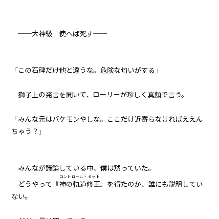
065
ナワシロの娘
──大神級 使へば死す──
066
夏の終わりは君と二人で
「この石碑だけ他と違うな。危険な匂いがする」
067
決戦前夜
獅子上の発言を聞いて、ローリーが珍しく真顔で言う。
068
「みんな元はバケモンやしな。ここだけ近寄らなければええん
BEIN' FRIENDS
ちゃう？」
069
８月３１日：THE BEGINNING OF
THE END
みんなが議論している中、僕は黙っていた。
コントロール・ゼット
どうやって『
神の軌道修正
』を得たのか、誰にも説明してい
070
ない。
８月３１日：LAST BATTLE