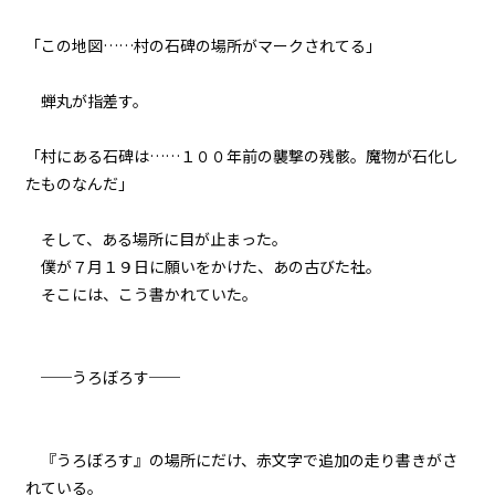
８月２４日：『Summer』
「この地図……村の石碑の場所がマークされてる」
060
８月２４日：バック・トゥ・ザ・
蝉丸が指差す。
バトルフィールド
「村にある石碑は……１００年前の襲撃の残骸。魔物が石化し
061
たものなんだ」
８月２４日：君の代わりはどこに
もいない
そして、ある場所に目が止まった。
062
僕が７月１９日に願いをかけた、あの古びた社。
FINAL CHAPTER
そこには、こう書かれていた。
063
るしへる
──うろぼろす──
064
うろぼろす
『うろぼろす』の場所にだけ、赤文字で追加の走り書きがさ
れている。