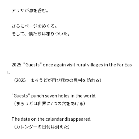
035
アリサが息を呑む。
８月７日：神の軌道修正
さらにページをめくる。
036
そして、僕たちは凍りついた。
また来週と魔物は言った
037
夜凪
2025. "Guests" once again visit rural villages in the Far Eas
t.
038
（2025 まろうどが再び極東の農村を訪れる）
余白：皆本和寿真の恋
"Guests" punch seven holes in the world.
039
（まろうどは世界に7つの穴をあける）
余白：喫茶ヤングマンにて
The date on the calendar disappeared.
040
（カレンダーの日付は消えた）
余白：村の有力者