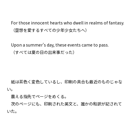
017
健康ランドにて
For those innocent hearts who dwell in realms of fantasy.
（空想を愛するすべての少年少女たちへ）
018
戎橋路暖
Upon a summer's day, these events came to pass.
（すべては夏の日の出来事だった）
019
ラボコート・オーバー・ユカタ
020
紙は茶色く変色しているし、印刷の具合も最近のものじゃな
野外調査
い。
震える指先でページをめくる。
021
次のページにも、印刷された英文と、誰かの和訳が記されて
異聞：枕木苗の冒険
いた。
022
異聞：村の高校生