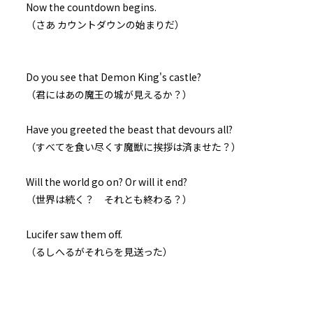
Now the countdown begins.
041
余白：自由
（さあ カウントダウンの始まりだ）
042
８月８日：CONTINUE
Do you see that Demon King's castle?
ビューワー設定
（君にはあの魔王の城が見えるか？）
043
検証と代償
文字サイズ
Have you greeted the beast that devours all?
（すべてを食い尽くす魔獣に挨拶は済ませた？）
中
小
044
フォント
大人のやり方
Will the world go on? Or will it end?
（世界は続く？ それとも終わる？）
明朝
045
昨日の僕らを超えていけ
Lucifer saw them off.
背景色
（るしへるがそれらを見送った）
046
黒
白
生
８月１４日：村祭当日
組み方向
047