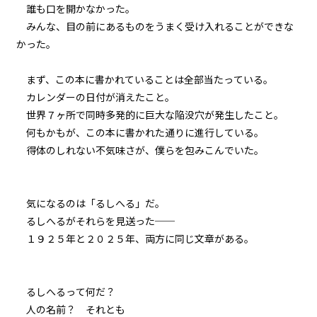
横組み
誰も口を開かなかった。
８月１４日：秒殺作戦
みんな、目の前にあるものをうまく受け入れることができな
かった。
048
８月１４日：ゴーレム
まず、この本に書かれていることは全部当たっている。
カレンダーの日付が消えたこと。
049
世界７ヶ所で同時多発的に巨大な陥没穴が発生したこと。
８月１４日：ゴーレム×４
何もかもが、この本に書かれた通りに進行している。
得体のしれない不気味さが、僕らを包みこんでいた。
050
８月１４日：隠者の家
気になるのは「るしへる」だ。
051
るしへるがそれらを見送った──
歴史から消された場所
１９２５年と２０２５年、両方に同じ文章がある。
052
The Summertime Monsters
るしへるって何だ？
人の名前？ それとも――
053