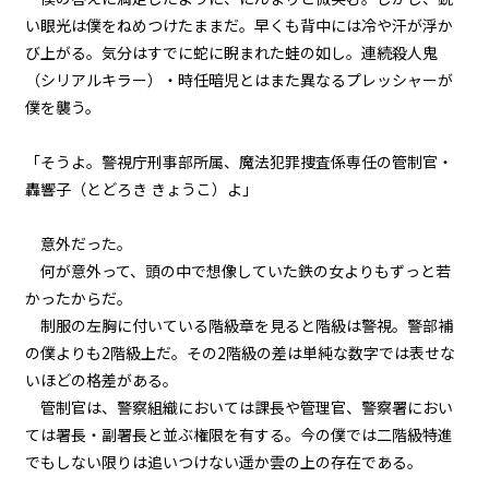
い眼光は僕をねめつけたままだ。早くも背中には冷や汗が浮か
第２話
び上がる。気分はすでに蛇に睨まれた蛙の如し。連続殺人鬼
『Monsters（怪物たち）』＜２
＞
（シリアルキラー）・時任暗児とはまた異なるプレッシャーが
僕を襲う。
第２話
『Monsters（怪物たち）』＜３
「そうよ。警視庁刑事部所属、魔法犯罪捜査係専任の管制官・
＞
轟響子（とどろき きょうこ）よ」
第２話
『Monsters（怪物たち）』＜４
意外だった。
＞
何が意外って、頭の中で想像していた鉄の女よりもずっと若
かったからだ。
第２話
制服の左胸に付いている階級章を見ると階級は警視。警部補
『Monsters（怪物たち）』＜５
＞
の僕よりも2階級上だ。その2階級の差は単純な数字では表せな
いほどの格差がある。
第２話
管制官は、警察組織においては課長や管理官、警察署におい
ビューワー設定
『Monsters（怪物たち）』＜６
ては署長・副署長と並ぶ権限を有する。今の僕では二階級特進
＞
でもしない限りは追いつけない遥か雲の上の存在である。
文字サイズ