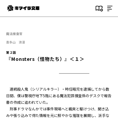
目次
第１話
魔法捜査官
『Serial killer（連続殺人鬼）』
＜１＞
喜多山 浪漫
第２話
第１話
『Monsters（怪物たち）』＜１＞
『Serial killer（連続殺人鬼）』
＜２＞
第１話
『Serial killer（連続殺人鬼）』
＜３＞
連続殺人鬼（シリアルキラー）・時任暗児を逮捕してから数
日間、僕は警視庁地下5階にある魔法犯罪捜査係のデスクで報告
第１話
書の作成に追われていた。
『Serial killer（連続殺人鬼）』
＜４＞
刑事ドラマなんかでは事件現場へと颯爽と駆けつけ、聞き込
みや張り込みで得た情報を元に鮮やかな推理を展開し、派手な