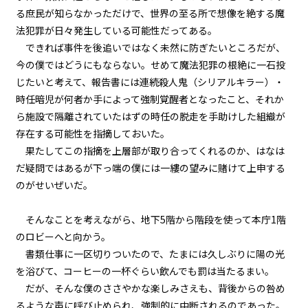
『Serial killer（連続殺人鬼）』
＜１５＞
る庶民が知らなかっただけで、世界の至る所で想像を絶する魔
法犯罪が日々発生している可能性だってある。
第１話
できれば事件を後追いではなく未然に防ぎたいところだが、
『Serial killer（連続殺人鬼）』
今の僕ではどうにもならない。せめて魔法犯罪の根絶に一石投
＜１６＞
じたいと考えて、報告書には連続殺人鬼（シリアルキラー）・
時任暗児が何者か手によって強制覚醒者となったこと、それか
第１話
ら施設で隔離されていたはずの時任の脱走を手助けした組織が
『Serial killer（連続殺人鬼）』
＜１７＞
存在する可能性を指摘しておいた。
果たしてこの指摘を上層部が取り合ってくれるのか、はなは
第１話
だ疑問ではあるが下っ端の僕には一縷の望みに賭けて上申する
『Serial killer（連続殺人鬼）』
のがせいぜいだ。
＜１８＞
そんなことを考えながら、地下5階から階段を使って本庁1階
第１話
のロビーへと向かう。
『Serial killer（連続殺人鬼）』
＜１９＞
書類仕事に一区切りついたので、たまには久しぶりに陽の光
を浴びて、コーヒーの一杯ぐらい飲んでも罰は当たるまい。
第１話
だが、そんな僕のささやかな楽しみさえも、背後からの咎め
『Serial killer（連続殺人鬼）』
＜２０＞
るような声に呼び止められ、強制的に中断されるのであった。