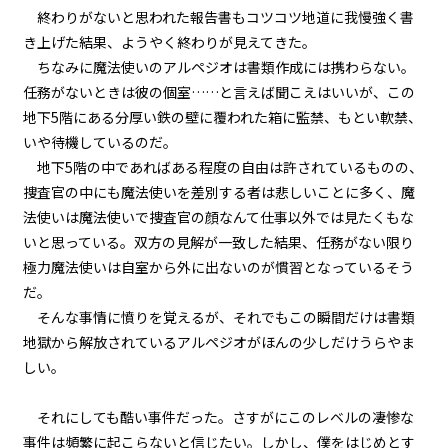
終わりがないと思われた報告書もコツコツ地道に我慢強く書
『Serial killer（連続殺人鬼）』
＜１０＞
き上げた結果、ようやく終わりが見えてきた。
ちなみに魔法使いのアルペジオは書類作成には携わらない。
第１話
任務がないときは彼の個室……と言えば聞こえはいいが、この
『Serial killer（連続殺人鬼）』
地下5階にある分厚い鉄の壁に覆われた箱に監禁、もとい軟禁、
＜１１＞
いや待機しているのだ。
第１話
地下5階の中であればある程度の自由は許されているものの、
『Serial killer（連続殺人鬼）』
捜査官の中にも魔法使いを差別する者は悲しいことに多く、魔
＜１２＞
法使いは魔法使いで捜査官の顔なんて仕事以外では見たくもな
いと思っている。双方の見解が一致した結果、任務がない限り
第１話
極力魔法使いは自室から外に出ないのが慣習となっているそう
『Serial killer（連続殺人鬼）』
＜１３＞
だ。
そんな事情に憤りを覚えるが、それでもこの瞬間だけは書類
第１話
地獄から解放されているアルペジオがほんの少しだけうらやま
『Serial killer（連続殺人鬼）』
しい。
＜１４＞
それにしても酷い事件だった。さすがにこのレベルの凄惨な
第１話
事件は頻繁に起こらないと信じたい。しかし、僕をはじめとす