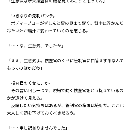
「生意気な新米捜査官の顔を見ておこうと思ってね」
『Monsters（怪物たち）』＜１
２＞
いきなりの先制パンチ。
第２話
ボディーブローがずしんと胃の奥まで響く。背中に浮かんだ
『Monsters（怪物たち）』＜１
冷たい汗が脂汗に変わっていくのを感じる。
３＞
「……な、生意気、でしたか」
第２話
『Monsters（怪物たち）』＜１
４＞
「ええ、生意気よ。捜査官のくせに管制官に口答えするなんて
もってのほかだわ」
第２話
『Monsters（怪物たち）』＜１
捜査官のくせに、か。
５＞
その言い回し一つで、現場で動く捜査官をどう捉えているの
かが透けて見える。
第２話
反論したい気持ちはあるが、管制官の権限は絶対だ。ここは
『Monsters（怪物たち）』＜１
６＞
大人しく頭を下げておくべきだろう。
第２話
「……申し訳ありませんでした」
『Monsters（怪物たち）』＜１