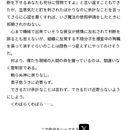
第３話
断を下せるあなたも充分に怪物ですよ」と言い返すこともでき
『Grimoire（魔導書）』＜９＞
たが、生意気だと釘を刺されたばかりなのに余計なことを言っ
てさらに心証を悪くすれば、いざ魔法の使用申請をしたときに
第３話
拒絶されかねない。
『Grimoire（魔導書）』＜１０
心まで機械で出来ていそうな彼女が感情に左右されて判断を
＞
誤るとも思えないが、組織に反発する不穏分子を捜査中の殉職
を装って消すぐらいのことは顔色一つ変えずにやってのけそう
第３話
だ。
『Grimoire（魔導書）』＜１１
＞
何より、僕たち現場の人間の命を握っているのは、間違いな
く管制官である。
第３話
触らぬ神に祟りなし。
『Grimoire（魔導書）』＜１２
君子危うきに近寄らず。
＞
できるだけ余計なことは言わず、できるだけ近寄らないよう
第３話
にしよう。
『Grimoire（魔導書）』＜１３
くわばらくわばら……。
＞
第３話
『Grimoire（魔導書）』＜１４
この作品をシェアする