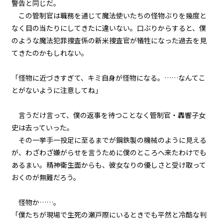
警告と同じだ。
第３話
この管制官は職務を通じて魔法使いたちの怪物ぶりを幾度と
『Grimoire（魔導書）』＜３＞
なく目の当たりにしてきたに違いない。口ぶりからすると、僕
のような魔法犯罪捜査係の新米捜査官が犠牲になった過去を見
第３話
てきたのかもしれない。
『Grimoire（魔導書）』＜４＞
「怪物に近づきすぎて、キミ自身が怪物になる。……なんてこ
第３話
とがないように注意してね」
『Grimoire（魔導書）』＜５＞
第３話
言うだけ言って、僕の返事を待つことなく管制官・轟響子女
『Grimoire（魔導書）』＜６＞
史は去っていった。
その一挙手一投足に至るまでが鋼鉄製の機械のように見える
第３話
が、わざわざ嫌がらせを言うために僕のところへ来たわけでも
『Grimoire（魔導書）』＜７＞
あるまい。精神衛生面からも、彼女なりの優しさと受け取って
おくのが無難だろう。
第３話
『Grimoire（魔導書）』＜８＞
怪物か……。
「僕たちが現場で生死の瀬戸際にいるときでも平然と冷酷な判