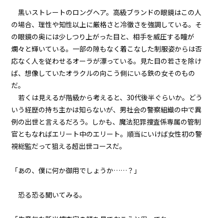
第２話
中
小
黒いストレートのロングヘア。高級ブランドの眼鏡はこの人
『Monsters（怪物たち）』＜７
＞
フォント
の場合、理性や知性以上に厳格さと冷徹さを強調している。そ
の眼鏡の奥には少しつり上がった目と、相手を威圧する瞳が
明朝
第２話
爛々と輝いている。一部の隙もなく着こなした制服姿からは否
『Monsters（怪物たち）』＜８
応なく人を従わせるオーラが漂っている。見た目の若さを除け
＞
背景色
ば、想像していたオラクルの向こう側にいる鉄の女そのもの
だ。
第２話
黒
白
生
若くは見えるが階級から考えると、30代後半ぐらいか。どう
『Monsters（怪物たち）』＜９
組み方向
＞
いう経歴の持ち主かは知らないが、男社会の警察組織の中で異
例の出世と言えるだろう。しかも、魔法犯罪捜査係専属の管制
横組み
第２話
官ともなればエリート中のエリート。順当にいけば女性初の警
『Monsters（怪物たち）』＜１
視総監だって狙える超出世コースだ。
０＞
「あの、僕に何か御用でしょうか……？」
第２話
『Monsters（怪物たち）』＜１
１＞
恐る恐る聞いてみる。
第２話