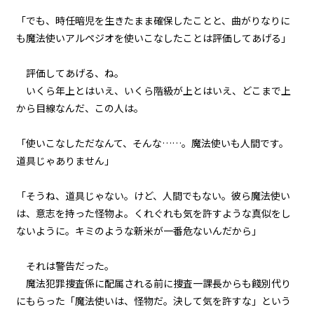
７＞
「でも、時任暗児を生きたまま確保したことと、曲がりなりに
も魔法使いアルペジオを使いこなしたことは評価してあげる」
第２話
『Monsters（怪物たち）』＜１
８＞
評価してあげる、ね。
いくら年上とはいえ、いくら階級が上とはいえ、どこまで上
第２話
から目線なんだ、この人は。
『Monsters（怪物たち）』＜１
９＞
「使いこなしただなんて、そんな……。魔法使いも人間です。
第２話
道具じゃありません」
『Monsters（怪物たち）』＜２
０＞
「そうね、道具じゃない。けど、人間でもない。彼ら魔法使い
は、意志を持った怪物よ。くれぐれも気を許すような真似をし
第３話
ないように。キミのような新米が一番危ないんだから」
『Grimoire（魔導書）』＜１＞
それは警告だった。
第３話
魔法犯罪捜査係に配属される前に捜査一課長からも餞別代り
『Grimoire（魔導書）』＜２＞
にもらった「魔法使いは、怪物だ。決して気を許すな」という