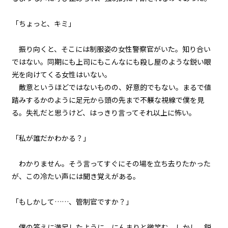
第１話
「ちょっと、キミ」
『Serial killer（連続殺人鬼）』
＜２１＞
振り向くと、そこには制服姿の女性警察官がいた。知り合い
ではない。同期にも上司にもこんなにも殺し屋のような鋭い眼
第１話
光を向けてくる女性はいない。
『Serial killer（連続殺人鬼）』
＜２２＞
敵意というほどではないものの、好意的でもない。まるで値
踏みするかのように足元から頭の先まで不躾な視線で僕を見
第１話
る。失礼だと思うけど、はっきり言ってそれ以上に怖い。
『Serial killer（連続殺人鬼）』
＜２３＞
「私が誰だかわかる？」
第１話
わかりません。そう言ってすぐにその場を立ち去りたかった
『Serial killer（連続殺人鬼）』
＜２４＞
が、この冷たい声には聞き覚えがある。
第２話
「もしかして……、管制官ですか？」
『Monsters（怪物たち）』＜１
＞
僕の答えに満足したように、にんまりと微笑む。しかし、鋭