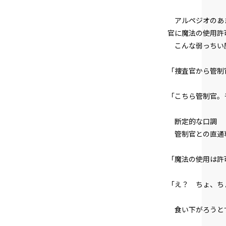
アルペジオのあま
官に魔法の使用許
こんな弱っちい魔
「捜査官から管制
「こちら管制官。
断定的な口調――
管制官との直通専
「魔法の使用は許
「え？ ちょ、ち
食い下がろうと