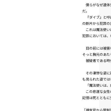
僕らがなぜ遺体安
だ。
『ダイブ』と呼ば
の断片から犯罪の
これは魔法使いに
犯罪においては、
目の前には被害者
そっと胸元のあた
被疑者である時任
その凄惨な姿に声
も見られた姿では
「魔法使いは、危
この悲運な女性の
記憶は死とともに
「捜査官から管制