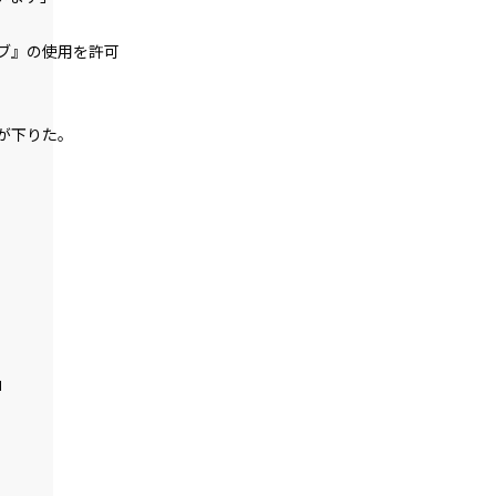
特大
大
中
＞
朝
ゴシック
ブ』の使用を許可
第１話
『Serial killer（連続殺人鬼）』＜２４
＞
白
生成り
水色
が下りた。
第２話
組み
縦組み
『Monsters（怪物たち）』＜１＞
第２話
『Monsters（怪物たち）』＜２＞
第２話
『Monsters（怪物たち）』＜３＞
第２話
」
『Monsters（怪物たち）』＜４＞
第２話
『Monsters（怪物たち）』＜５＞