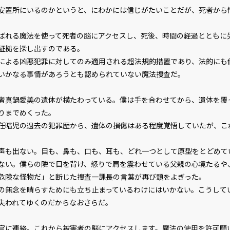
置所にいるのかというと、にわかには信じがたいことだが、死者から
れる魔法を使って死者の脳にアクセスし、死後、時間の経過とともに
証拠を探し出すのである。
よる凶悪犯罪に対してのみ適用される超法規的措置であり、法的にも
いかなる事情があろうとも認められていない魔法捜査だ。
――真鍋愛美の遺体が横たわっている。僕は手を合わせてから、遺体を覆
りまでめくった。
暗児の過去の犯罪歴から、遺体の損傷はある程度覚悟していたが、これは
も出ない。目も、鼻も、口も、耳も、どれ一つとして原型をとどめて
ない。僕らの隣で目を背け、怒りで肩を震わせている父親の心境たるや
険な怪物だ」と断じた捜査一課長の言葉が再び頭をよぎった。
無念を晴らすためにも立ち止まっているわけにはいかない。こうして
ビューワー設定
失われてゆくのだからなおさらだ。
官に連絡。これから被害者の脳にアクセスします。魔法の使用を許可願