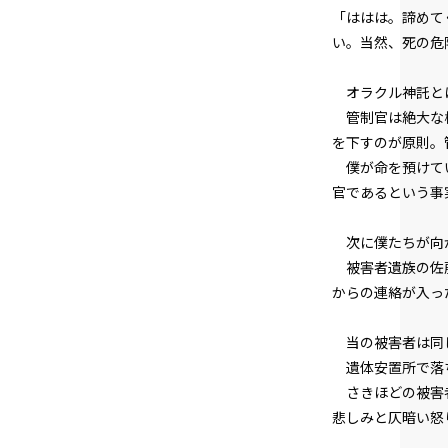
「ははは。諦めて
い。当然、死の危
オラクル――神託
管制官は絶大な権
を下すのが原則。
僕が命を預けてい
官であるという事
次に僕たちが向
被害者遺族の佐藤
からの連絡が入っ
当の被害者は同じ
遺体安置所で落ち
さきほどの被害者
悲しみと仄暗い怒