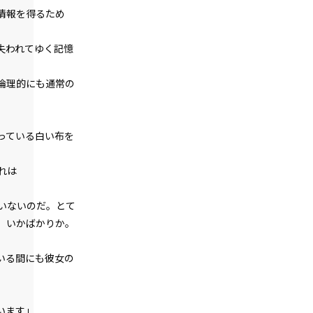
第１話
情報を得るため
『Serial killer（連続殺人鬼）』＜１８
＞
失われてゆく記憶
第１話
倫理的にも通常の
『Serial killer（連続殺人鬼）』＜１９
＞
第１話
っている白い布を
『Serial killer（連続殺人鬼）』＜２０
＞
――
第１話
『Serial killer（連続殺人鬼）』＜２１
＞
いないのだ。とて
、いかばかりか。
第１話
『Serial killer（連続殺人鬼）』＜２２
いる間にも彼女の
＞
第１話
『Serial killer（連続殺人鬼）』＜２３
います」