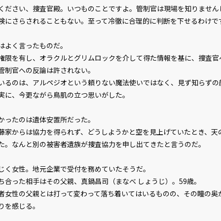
ください、捜査官殿。いつものことですよ。管制官は現場を知りません
険にさらされることもない。至って冷徹に合理的に判断を下せるわけで
とはよく言ったものだ。
限を有し、オラクルとグリムロックを介して得た情報を基に、捜査官
管制官への反論は許されない。
るのは、アルペジオという頼りない魔法使いではなく、見ず知らずの
実に、今更ながら鳥肌の立つ思いがした。
かったのは遺体安置所だった。
家からは協力を得られず、どうしようかと空を見上げていたとき、天
た。なんと別の被害者遺族が捜査協力を申し出てきたと言うのだ。
く女性。地元企業で受付を務めていたそうだ。
合った相手はその父親、真鍋昌司（まなべ しょうじ）。59歳。
女性の父親とは打って変わって落ち着いてはいるものの、その瞳の奥
りを感じる。