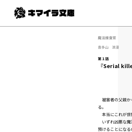
魔法捜査官
喜多山 浪漫
第１話
『Serial 
被害者の父親から
る。
本当にこれが世間
いずれ凶悪な魔法
預けることになる