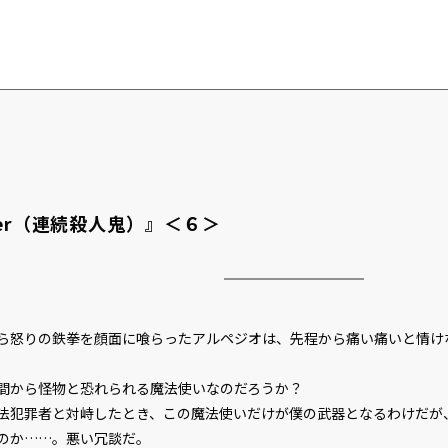
killer（連続殺人鬼）』＜６＞
怒りの鉄拳を顔面に喰らったアルペジオは、先程から痛い痛いと情け
から怪物と恐れられる魔法使いなのだろうか？
犯罪者と対峙したとき、この魔法使いだけが僕の武器となるわけだが
のか……。悪い冗談だ。