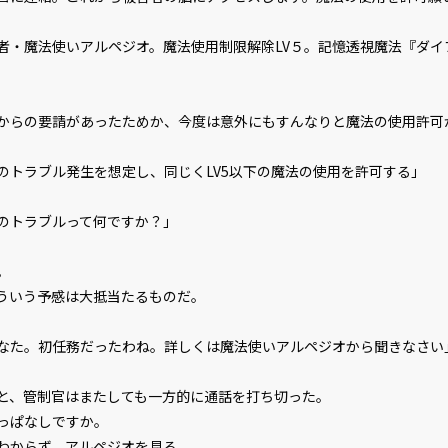
文字サイズ
小
フォント
明
者・魔法使いアルペジオ。魔法使用制限解除LV５。記憶透視魔法『ダイ
背景色
黒
らの要請があったためか、今度は意外にもすんなりと魔法の使用許可
組み方向
横
のトラブル発生を想定し、同じくLV5以下の魔法の使用を許可する」
のトラブルって何ですか？」
。
ういう予感は大抵当たるものだ。
なた。初任務だったわね。詳しくは魔法使いアルペジオから聞きなさい
、管制官はまたしても一方的に通話を打ち切った。
っぱなしですか。
わからず、アルペジオを見る。