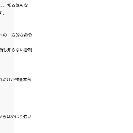
『Serial killer（連続殺人鬼）』＜１２
し、知る気もな
＞
す」
第１話
『Serial killer（連続殺人鬼）』＜１３
＞
への一方的な命令
第１話
顔も知らない管制
『Serial killer（連続殺人鬼）』＜１４
＞
第１話
『Serial killer（連続殺人鬼）』＜１５
＞
の助けか捜査本部
第１話
『Serial killer（連続殺人鬼）』＜１６
＞
第１話
からはやはり強い
『Serial killer（連続殺人鬼）』＜１７
＞