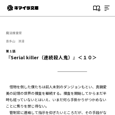
目次
第１話
魔法捜査官
『Serial killer（連続殺人鬼）』
＜１＞
喜多山 浪漫
第１話
第１話
『Serial killer（連続殺人鬼）』＜１０＞
『Serial killer（連続殺人鬼）』
＜２＞
第１話
『Serial killer（連続殺人鬼）』
＜３＞
怪物を倒した僕たちは前人未到のダンジョン――もとい、真鍋愛
美の記憶の世界の捜査を継続する。捜査を開始してからまだ半
第１話
時も経っていないとはいえ、いまだ何ら手掛かりがつかめない
『Serial killer（連続殺人鬼）』
＜４＞
ことに焦りを禁じ得ない。
管制官に連絡して指示を仰ぎたいところだが、その手段がな