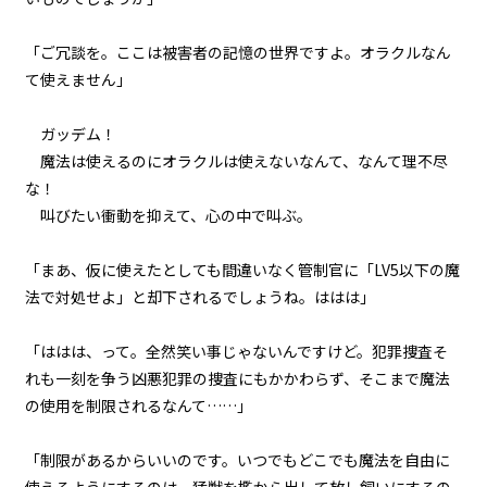
第２話
ビューワー設定
「ご冗談を。ここは被害者の記憶の世界ですよ。オラクルなん
『Monsters（怪物たち）』＜２
＞
て使えません」
文字サイズ
第２話
中
小
ガッデム！
『Monsters（怪物たち）』＜３
フォント
魔法は使えるのにオラクルは使えないなんて、なんて理不尽
＞
な！
明朝
第２話
叫びたい衝動を抑えて、心の中で叫ぶ。
『Monsters（怪物たち）』＜４
＞
背景色
「まあ、仮に使えたとしても間違いなく管制官に「LV5以下の魔
法で対処せよ」と却下されるでしょうね。ははは」
第２話
黒
白
生
『Monsters（怪物たち）』＜５
組み方向
＞
「ははは、って。全然笑い事じゃないんですけど。犯罪捜査――そ
れも一刻を争う凶悪犯罪の捜査にもかかわらず、そこまで魔法
横組み
第２話
の使用を制限されるなんて……」
『Monsters（怪物たち）』＜６
＞
「制限があるからいいのです。いつでもどこでも魔法を自由に