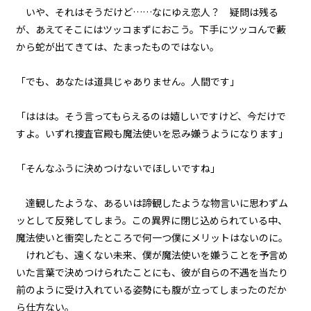
いや、それはそうだけど……なにゆえ恋人？ 疑問は残る
『Serial killer（連続殺人鬼）』
＜１０＞
が、あえてそこにはツッコまずにおこう。下手にツッコんで藪
から蛇が出てきては、たまったものではない。
第１話
『Serial killer（連続殺人鬼）』
「でも、あなたは道具じゃありません。人間です」
＜１１＞
第１話
「ははは。そう言ってもらえるのは嬉しいですけど、今だけで
『Serial killer（連続殺人鬼）』
すよ。いずれ捜査官殿も魔法使いを忌み嫌うようになります」
＜１２＞
「そんなふうに決めつけないでほしいですね」
第１話
『Serial killer（連続殺人鬼）』
＜１３＞
達観したような、あるいは諦観したような物言いに思わずム
ッとして反発してしまう。この異界に閉じ込められている中、
第１話
魔法使いと衝突したところで何一つ僕にメリットはないのに。
『Serial killer（連続殺人鬼）』
けれども、遠くない未来、僕が魔法使いを嫌うことを予言め
＜１４＞
いた言葉で決めつけられたことにも、彼が自らの不遇を当たり
前のように受け入れている姿勢にも腹が立ってしまったのだか
第１話
ら仕方ない。