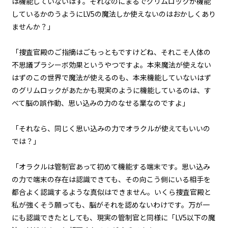
は機能していないはず。それなのにまるでグリムロックが機能
『Monsters（怪物たち）』＜１
２＞
しているかのうようにLV5の魔法しか使えないのはおかしくあり
ませんか？」
第２話
『Monsters（怪物たち）』＜１
「捜査官殿のご指摘はごもっともですけどね、それこそ人体の
３＞
不思議――プラシーボ効果というやつですよ。本来魔法が使えない
はずのこの世界で魔法が使えるのも、本来機能していないはず
第２話
のグリムロックがあたかも現実のように機能しているのは、す
『Monsters（怪物たち）』＜１
４＞
べて脳の誤作動、思い込みの力のなせる業なのですよ」
第２話
「それなら、同じく思い込みの力でオラクルが使えてもいいの
『Monsters（怪物たち）』＜１
では？」
５＞
「オラクルは管制官あって初めて機能する端末です。思い込み
第２話
の力で端末の存在は認識できても、その向こう側にいる相手を
『Monsters（怪物たち）』＜１
６＞
都合よく認識するような真似はできません。いくら捜査官殿と
私が強くそう願っても、脳がそれを認めないわけです。万が一
第２話
にも認識できたとしても、現実の管制官と同様に「LV5以下の魔
『Monsters（怪物たち）』＜１