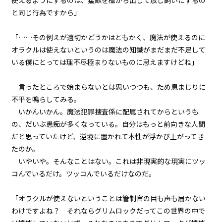
使えるようにするのは、猛獣を檻から出して放し飼いにするの
第２話
と同じ行為ですから」
『Monsters（怪物たち）』＜７
＞
「……その例えが適切かどうかはともかく、魔法が使えるのに
第２話
オラクルは使えないというのは魔法の知識がまだまだ不足して
『Monsters（怪物たち）』＜８
いる僕にとっては理不尽極まりないものに思えますけどね」
＞
言ったところで始まらないとは思いつつも、ため息まじりに
第２話
不平を鳴らしてみる。
『Monsters（怪物たち）』＜９
＞
いかんいかん。魔法犯罪捜査係に配属されてからというも
の、だいぶ愚痴が多くなっている。自分はもっと前向きな人間
第２話
だと思っていたけど、逆境に置かれて本性が浮かび上がってき
『Monsters（怪物たち）』＜１
たのか。
０＞
いやいや。そんなことはない。これは非現実的な現実にツッ
コんでいるだけ。ツッコんでいるだけなのだ。
第２話
『Monsters（怪物たち）』＜１
１＞
「オラクルが使えないということは管制官の目も声も届かない
わけですよね？ それならグリムロックだってこの世界の中で
第２話