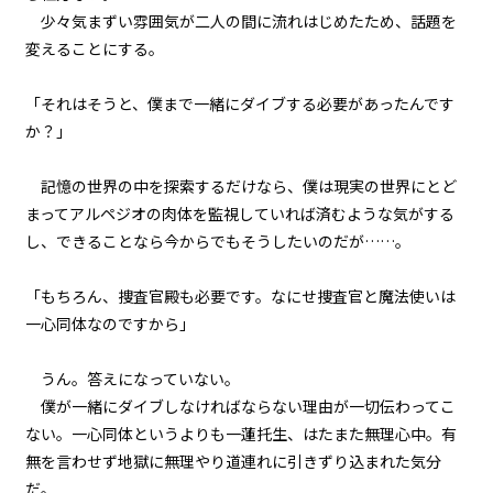
『Serial killer（連続殺人鬼）』
＜１５＞
少々気まずい雰囲気が二人の間に流れはじめたため、話題を
変えることにする。
第１話
『Serial killer（連続殺人鬼）』
「それはそうと、僕まで一緒にダイブする必要があったんです
＜１６＞
か？」
第１話
記憶の世界の中を探索するだけなら、僕は現実の世界にとど
『Serial killer（連続殺人鬼）』
＜１７＞
まってアルペジオの肉体を監視していれば済むような気がする
し、できることなら今からでもそうしたいのだが……。
第１話
『Serial killer（連続殺人鬼）』
「もちろん、捜査官殿も必要です。なにせ捜査官と魔法使いは
＜１８＞
一心同体なのですから」
第１話
うん。答えになっていない。
『Serial killer（連続殺人鬼）』
＜１９＞
僕が一緒にダイブしなければならない理由が一切伝わってこ
ない。一心同体というよりも一蓮托生、はたまた無理心中。有
第１話
無を言わせず地獄に無理やり道連れに引きずり込まれた気分
『Serial killer（連続殺人鬼）』
＜２０＞
だ。