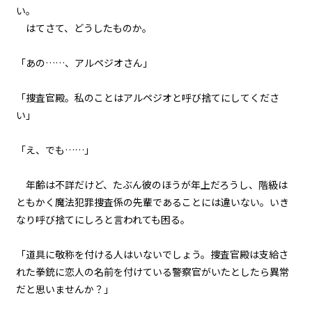
第１話
い。
『Serial killer（連続殺人鬼）』
はてさて、どうしたものか。
＜５＞
「あの……、アルペジオさん」
第１話
『Serial killer（連続殺人鬼）』
＜６＞
「捜査官殿。私のことはアルペジオと呼び捨てにしてくださ
い」
第１話
『Serial killer（連続殺人鬼）』
「え、でも……」
＜７＞
年齢は不詳だけど、たぶん彼のほうが年上だろうし、階級は
第１話
ともかく魔法犯罪捜査係の先輩であることには違いない。いき
『Serial killer（連続殺人鬼）』
＜８＞
なり呼び捨てにしろと言われても困る。
第１話
「道具に敬称を付ける人はいないでしょう。捜査官殿は支給さ
『Serial killer（連続殺人鬼）』
れた拳銃に恋人の名前を付けている警察官がいたとしたら異常
＜９＞
だと思いませんか？」
第１話