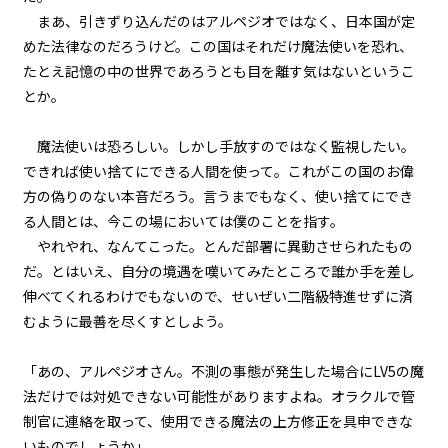
まあ、引きずり込んだのはアルペジオではなく、日本国が定
第１話
めた法律なのだろうけど。この国はそれだけ魔法使いを恐れ、
『Serial killer（連続殺人鬼）』
たとえ記憶の中の世界であろうとも目を離す気はないというこ
＜２１＞
とか。
第１話
魔法使いは恐ろしい。しかし手放すのではなく監視したい。
『Serial killer（連続殺人鬼）』
＜２２＞
できれば使い捨てにできる人間を使って。これがこの国のお偉
方の偽りのない本音だろう。言うまでもなく、使い捨てにでき
第１話
る人間とは、今この場においては僕のことを指す。
『Serial killer（連続殺人鬼）』
やれやれ、なんてこった。とんだ部署に異動させられたもの
＜２３＞
だ。とはいえ、自分の境遇を嘆いてみたところで誰か手を差し
伸べてくれるわけでもないので、せいぜい二階級特進せずに済
第１話
むように最善を尽くすとしよう。
『Serial killer（連続殺人鬼）』
＜２４＞
「あの、アルペジオさん。不測の事態が発生した場合にLV5の魔
第２話
法だけでは対処できない可能性がありますよね。オラクルで管
『Monsters（怪物たち）』＜１
制官に連絡を取って、使用できる魔法の上方修正を具申できな
＞
いものでしょうか」