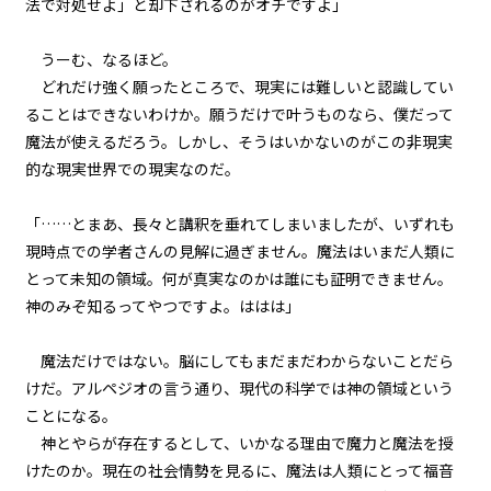
法で対処せよ」と却下されるのがオチですよ」
７＞
うーむ、なるほど。
第２話
どれだけ強く願ったところで、現実には難しいと認識してい
『Monsters（怪物たち）』＜１
８＞
ることはできないわけか。願うだけで叶うものなら、僕だって
魔法が使えるだろう。しかし、そうはいかないのがこの非現実
第２話
的な現実世界での現実なのだ。
『Monsters（怪物たち）』＜１
９＞
「……とまあ、長々と講釈を垂れてしまいましたが、いずれも
第２話
現時点での学者さんの見解に過ぎません。魔法はいまだ人類に
『Monsters（怪物たち）』＜２
とって未知の領域。何が真実なのかは誰にも証明できません。
０＞
神のみぞ知るってやつですよ。ははは」
第３話
魔法だけではない。脳にしてもまだまだわからないことだら
『Grimoire（魔導書）』＜１＞
けだ。アルペジオの言う通り、現代の科学では神の領域という
ことになる。
第３話
神とやらが存在するとして、いかなる理由で魔力と魔法を授
『Grimoire（魔導書）』＜２＞
けたのか。現在の社会情勢を見るに、魔法は人類にとって福音