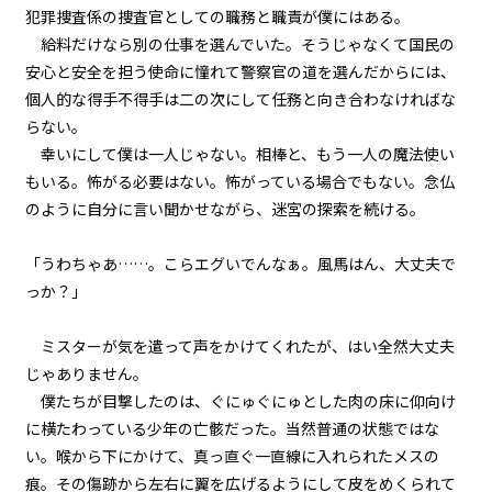
第１話
犯罪捜査係の捜査官としての職務と職責が僕にはある。
『Serial killer（連続殺人鬼）』
給料だけなら別の仕事を選んでいた。そうじゃなくて国民の
＜５＞
安心と安全を担う使命に憧れて警察官の道を選んだからには、
個人的な得手不得手は二の次にして任務と向き合わなければな
第１話
らない。
『Serial killer（連続殺人鬼）』
＜６＞
幸いにして僕は一人じゃない。相棒と、もう一人の魔法使い
もいる。怖がる必要はない。怖がっている場合でもない。念仏
第１話
のように自分に言い聞かせながら、迷宮の探索を続ける。
『Serial killer（連続殺人鬼）』
＜７＞
「うわちゃあ……。こらエグいでんなぁ。風馬はん、大丈夫で
っか？」
第１話
『Serial killer（連続殺人鬼）』
＜８＞
ミスターが気を遣って声をかけてくれたが、はい全然大丈夫
じゃありません。
第１話
僕たちが目撃したのは、ぐにゅぐにゅとした肉の床に仰向け
『Serial killer（連続殺人鬼）』
に横たわっている少年の亡骸だった。当然普通の状態ではな
＜９＞
い。喉から下にかけて、真っ直ぐ一直線に入れられたメスの
痕。その傷跡から左右に翼を広げるようにして皮をめくられて
第１話