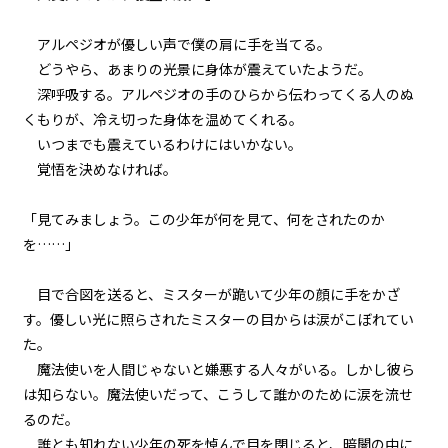
『Serial killer（連続殺人鬼）』
＜１５＞
アルペジオが優しい声で僕の肩に手を当てる。
第１話
どうやら、あまりの光景に身体が震えていたようだ。
『Serial killer（連続殺人鬼）』
深呼吸する。アルペジオの手のひらから伝わってくる人のぬ
＜１６＞
くもりが、冷え切った身体を温めてくれる。
いつまでも震えているわけにはいかない。
第１話
覚悟を決めなければ。
『Serial killer（連続殺人鬼）』
＜１７＞
「見てみましょう。この少年が何を見て、何をされたのか
第１話
を……」
『Serial killer（連続殺人鬼）』
＜１８＞
目で合図を送ると、ミスターが跪いて少年の顔に手をかざ
す。優しい光に照らされたミスターの目からは涙がこぼれてい
第１話
ビューワー設定
た。
『Serial killer（連続殺人鬼）』
＜１９＞
魔法使いを人間じゃないと嫌悪する人々がいる。しかし彼ら
文字サイズ
は知らない。魔法使いだって、こうして誰かのために涙を流せ
第１話
るのだ。
中
小
『Serial killer（連続殺人鬼）』
＜２０＞
誰とも知れない少年の死を悼んで目を閉じると、暗闇の中に