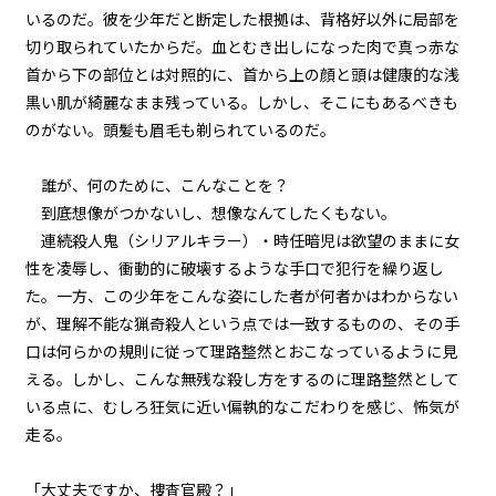
いるのだ。彼を少年だと断定した根拠は、背格好以外に局部を
『Serial killer（連続殺人鬼）』
＜１０＞
切り取られていたからだ。血とむき出しになった肉で真っ赤な
首から下の部位とは対照的に、首から上の顔と頭は健康的な浅
第１話
黒い肌が綺麗なまま残っている。しかし、そこにもあるべきも
『Serial killer（連続殺人鬼）』
のがない。頭髪も眉毛も剃られているのだ。
＜１１＞
第１話
誰が、何のために、こんなことを？
『Serial killer（連続殺人鬼）』
到底想像がつかないし、想像なんてしたくもない。
＜１２＞
連続殺人鬼（シリアルキラー）・時任暗児は欲望のままに女
性を凌辱し、衝動的に破壊するような手口で犯行を繰り返し
第１話
た。一方、この少年をこんな姿にした者が何者かはわからない
『Serial killer（連続殺人鬼）』
＜１３＞
が、理解不能な猟奇殺人という点では一致するものの、その手
口は何らかの規則に従って理路整然とおこなっているように見
第１話
える。しかし、こんな無残な殺し方をするのに理路整然として
『Serial killer（連続殺人鬼）』
いる点に、むしろ狂気に近い偏執的なこだわりを感じ、怖気が
＜１４＞
走る。
第１話
「大丈夫ですか、捜査官殿？」