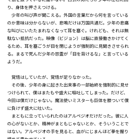
り、身体を押さえつける。
第２話
少年の叫び声が聞こえる。外国の言葉だから何を言っている
『Monsters（怪物たち）』＜２
＞
のか意味は分からないが、悲鳴だけは万国共通だ。少年の悲痛
な叫びにいたたまれなくなって耳を塞ぐ。けれども、それは無
第２話
駄ない抵抗だった。映像（ビジョン）は脳に直接働きかけてく
『Monsters（怪物たち）』＜３
るため、耳を塞ごうが目を閉じようが強制的に見聞きさせられ
＞
る。まるで死んだ少年の怨霊が「目を背けるな」と言っている
第２話
ようだ。
『Monsters（怪物たち）』＜４
＞
覚悟はしていたが、覚悟が足りなかった。
その後、少年の身に起きた出来事の一部始終を強制的に見せ
第２話
つけられて、僕はまたもや盛大に嘔吐してしまった。だけど、
『Monsters（怪物たち）』＜５
＞
今回は僕だけじゃない。魔法使いミスターも巨体を膝ついて僕
に負けず盛大に吐いた。
第２話
まともに立っていられたのはアルペジオだけだった。彼に人
『Monsters（怪物たち）』＜６
の心がないとか、精神がまともじゃないとか、そういうことで
＞
はない。アルペジオの手を見ると、血がにじまんほど拳を握り