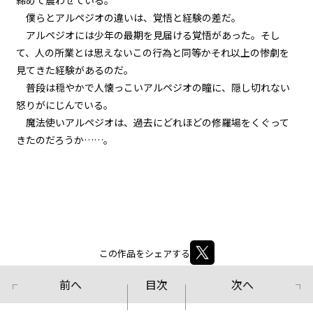
締めて震わせている。
第２話
僕らとアルペジオの違いは、覚悟と経験の差だ。
『Monsters（怪物たち）』＜７
＞
アルペジオには少年の最期を見届ける覚悟があった。そし
て、人の所業とは思えないこの行為と同等かそれ以上の惨劇を
第２話
見てきた経験があるのだ。
『Monsters（怪物たち）』＜８
普段は穏やかで人懐っこいアルペジオの瞳に、隠し切れない
＞
怒りがにじんでいる。
魔法使いアルペジオは、過去にどれほどの修羅場をくぐって
第２話
きたのだろうか……。
『Monsters（怪物たち）』＜９
＞
第２話
『Monsters（怪物たち）』＜１
０＞
第２話
この作品をシェアする
『Monsters（怪物たち）』＜１
１＞
前へ
目次
次へ
第２話