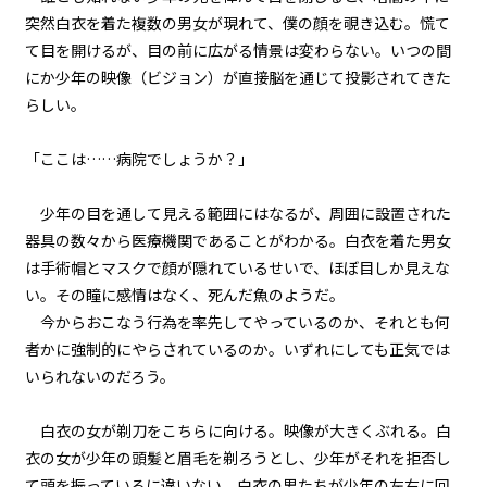
フォント
突然白衣を着た複数の男女が現れて、僕の顔を覗き込む。慌て
第１話
明朝
て目を開けるが、目の前に広がる情景は変わらない。いつの間
『Serial killer（連続殺人鬼）』
にか少年の映像（ビジョン）が直接脳を通じて投影されてきた
＜２１＞
らしい。
背景色
第１話
黒
白
生
「ここは……病院でしょうか？」
『Serial killer（連続殺人鬼）』
＜２２＞
組み方向
少年の目を通して見える範囲にはなるが、周囲に設置された
横組み
第１話
器具の数々から医療機関であることがわかる。白衣を着た男女
『Serial killer（連続殺人鬼）』
は手術帽とマスクで顔が隠れているせいで、ほぼ目しか見えな
＜２３＞
い。その瞳に感情はなく、死んだ魚のようだ。
今からおこなう行為を率先してやっているのか、それとも何
第１話
者かに強制的にやらされているのか。いずれにしても正気では
『Serial killer（連続殺人鬼）』
＜２４＞
いられないのだろう。
第２話
白衣の女が剃刀をこちらに向ける。映像が大きくぶれる。白
『Monsters（怪物たち）』＜１
衣の女が少年の頭髪と眉毛を剃ろうとし、少年がそれを拒否し
＞
て頭を振っているに違いない。白衣の男たちが少年の左右に回