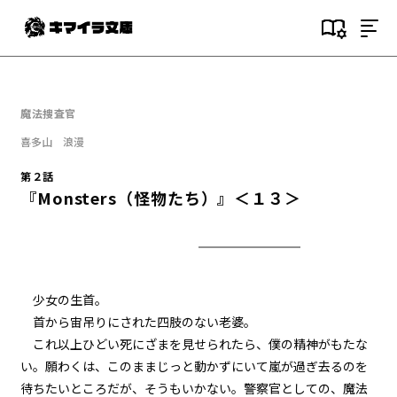
目次
第１話
魔法捜査官
『Serial killer（連続殺人鬼）』
＜１＞
喜多山 浪漫
第２話
第１話
『Monsters（怪物たち）』＜１３＞
『Serial killer（連続殺人鬼）』
＜２＞
第１話
『Serial killer（連続殺人鬼）』
＜３＞
少女の生首。
首から宙吊りにされた四肢のない老婆。
第１話
これ以上ひどい死にざまを見せられたら、僕の精神がもたな
『Serial killer（連続殺人鬼）』
＜４＞
い。願わくは、このままじっと動かずにいて嵐が過ぎ去るのを
待ちたいところだが、そうもいかない。警察官としての、魔法