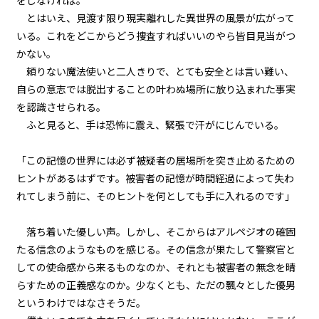
をしなければ。
第２話
とはいえ、見渡す限り現実離れした異世界の風景が広がって
『Monsters（怪物たち）』＜７
＞
いる。これをどこからどう捜査すればいいのやら皆目見当がつ
かない。
第２話
頼りない魔法使いと二人きりで、とても安全とは言い難い、
『Monsters（怪物たち）』＜８
自らの意志では脱出することの叶わぬ場所に放り込まれた事実
＞
を認識させられる。
ふと見ると、手は恐怖に震え、緊張で汗がにじんでいる。
第２話
『Monsters（怪物たち）』＜９
＞
「この記憶の世界には必ず被疑者の居場所を突き止めるための
ヒントがあるはずです。被害者の記憶が時間経過によって失わ
第２話
れてしまう前に、そのヒントを何としても手に入れるのです」
『Monsters（怪物たち）』＜１
０＞
落ち着いた優しい声。しかし、そこからはアルペジオの確固
たる信念のようなものを感じる。その信念が果たして警察官と
第２話
しての使命感から来るものなのか、それとも被害者の無念を晴
『Monsters（怪物たち）』＜１
１＞
らすための正義感なのか。少なくとも、ただの飄々とした優男
というわけではなさそうだ。
第２話