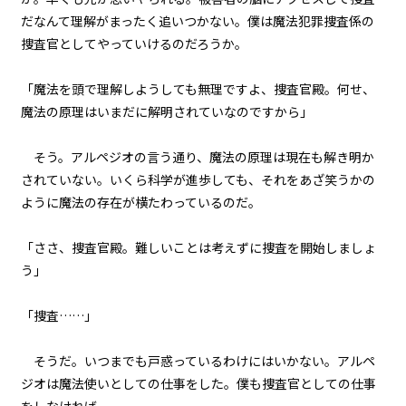
だなんて理解がまったく追いつかない。僕は魔法犯罪捜査係の
第２話
捜査官としてやっていけるのだろうか。
『Monsters（怪物たち）』＜２
＞
「魔法を頭で理解しようしても無理ですよ、捜査官殿。何せ、
第２話
魔法の原理はいまだに解明されていなのですから」
『Monsters（怪物たち）』＜３
＞
そう。アルペジオの言う通り、魔法の原理は現在も解き明か
第２話
されていない。いくら科学が進歩しても、それをあざ笑うかの
『Monsters（怪物たち）』＜４
ように魔法の存在が横たわっているのだ。
＞
「ささ、捜査官殿。難しいことは考えずに捜査を開始しましょ
第２話
う」
『Monsters（怪物たち）』＜５
＞
「捜査……」
第２話
『Monsters（怪物たち）』＜６
そうだ。いつまでも戸惑っているわけにはいかない。アルペ
＞
ジオは魔法使いとしての仕事をした。僕も捜査官としての仕事