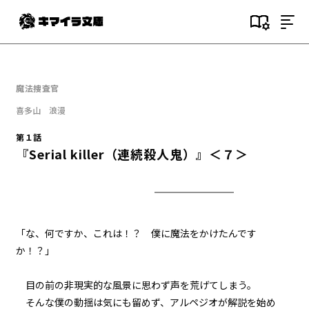
目次
第１話
魔法捜査官
『Serial killer（連続殺人鬼）』
＜１＞
喜多山 浪漫
第１話
第１話
『Serial killer（連続殺人鬼）』＜７＞
『Serial killer（連続殺人鬼）』
＜２＞
第１話
『Serial killer（連続殺人鬼）』
＜３＞
「な、何ですか、これは！？ 僕に魔法をかけたんです
か！？」
第１話
『Serial killer（連続殺人鬼）』
＜４＞
目の前の非現実的な風景に思わず声を荒げてしまう。
そんな僕の動揺は気にも留めず、アルペジオが解説を始め