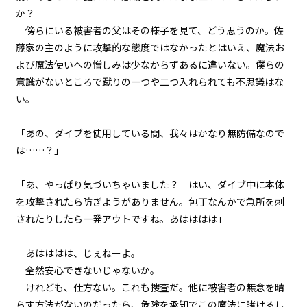
『Serial killer（連続殺人鬼）』
＜１５＞
か？
傍らにいる被害者の父はその様子を見て、どう思うのか。佐
第１話
藤家の主のように攻撃的な態度ではなかったとはいえ、魔法お
『Serial killer（連続殺人鬼）』
よび魔法使いへの憎しみは少なからずあるに違いない。僕らの
＜１６＞
意識がないところで蹴りの一つや二つ入れられても不思議はな
い。
第１話
『Serial killer（連続殺人鬼）』
＜１７＞
「あの、ダイブを使用している間、我々はかなり無防備なので
は……？」
第１話
『Serial killer（連続殺人鬼）』
「あ、やっぱり気づいちゃいました？ はい、ダイブ中に本体
＜１８＞
を攻撃されたら防ぎようがありません。包丁なんかで急所を刺
されたりしたら一発アウトですね。あはははは」
第１話
『Serial killer（連続殺人鬼）』
＜１９＞
あはははは、じぇねーよ。
全然安心できないじゃないか。
第１話
けれども、仕方ない。これも捜査だ。他に被害者の無念を晴
『Serial killer（連続殺人鬼）』
＜２０＞
らす方法がないのだったら、危険を承知でこの魔法に賭けるし