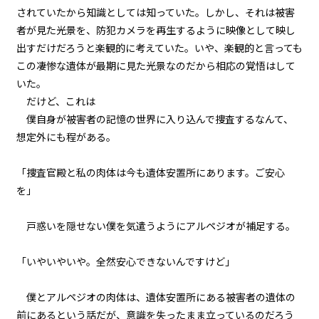
されていたから知識としては知っていた。しかし、それは被害
『Serial killer（連続殺人鬼）』
＜１０＞
者が見た光景を、防犯カメラを再生するように映像として映し
出すだけだろうと楽観的に考えていた。いや、楽観的と言っても
第１話
この凄惨な遺体が最期に見た光景なのだから相応の覚悟はして
『Serial killer（連続殺人鬼）』
いた。
＜１１＞
だけど、これは――
第１話
僕自身が被害者の記憶の世界に入り込んで捜査するなんて、
『Serial killer（連続殺人鬼）』
想定外にも程がある。
＜１２＞
「捜査官殿と私の肉体は今も遺体安置所にあります。ご安心
第１話
を」
『Serial killer（連続殺人鬼）』
＜１３＞
戸惑いを隠せない僕を気遣うようにアルペジオが補足する。
第１話
『Serial killer（連続殺人鬼）』
「いやいやいや。全然安心できないんですけど」
＜１４＞
僕とアルペジオの肉体は、遺体安置所にある被害者の遺体の
第１話
前にあるという話だが、意識を失ったまま立っているのだろう