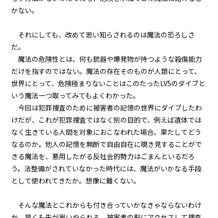
ビューワー設定
かない。
第１話
文字サイズ
『Serial killer（連続殺人鬼）』
それにしても、改めて思い知らされるのは魔法の恐ろしさ
＜２１＞
だ。
中
小
魔法の危険性とは、何も銃器や爆発物が持つような殺傷能力
第１話
フォント
だけを指すのではない。魔法の存在そのものが人類にとって、
『Serial killer（連続殺人鬼）』
＜２２＞
明朝
世界にとって、危険極まりないことはこのたったLV5のダイブと
いう魔法一つ取ってみてもよくわかった。
第１話
今回は犯罪捜査のために被害者の記憶の世界にダイブしたわ
背景色
『Serial killer（連続殺人鬼）』
けだが、これが犯罪捜査ではなく別の目的で、例えば遺体では
＜２３＞
黒
白
生
なく生きている人間を対象におこなわれた場合、果たしてどう
なるのか。他人の記憶を無断で自由自在に覗き見することがで
組み方向
第１話
きる魔法を、悪用したがる反社会的勢力はごまんといるだろ
『Serial killer（連続殺人鬼）』
横組み
＜２４＞
う。法整備がされていなかった時代には、魔法がいかなる手段
として使われてきたか。想像に難くない。
第２話
『Monsters（怪物たち）』＜１
そんな魔法とこれからも付き合っていかなきゃならないわけ
＞
か。早くも先が思いやられる。被害者の脳にアクセスして捜査