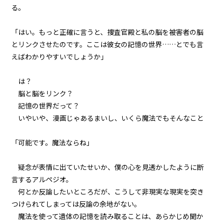
第１話
る。
『Serial killer（連続殺人鬼）』
＜５＞
「はい。もっと正確に言うと、捜査官殿と私の脳を被害者の脳
とリンクさせたのです。ここは彼女の記憶の世界……とでも言
第１話
えばわかりやすいでしょうか」
『Serial killer（連続殺人鬼）』
＜６＞
は？
第１話
脳と脳をリンク？
『Serial killer（連続殺人鬼）』
記憶の世界だって？
＜７＞
いやいや、漫画じゃあるまいし、いくら魔法でもそんなこと――
第１話
「可能です。魔法ならね」
『Serial killer（連続殺人鬼）』
＜８＞
疑念が表情に出ていたせいか、僕の心を見透かしたように断
第１話
言するアルペジオ。
『Serial killer（連続殺人鬼）』
何とか反論したいところだが、こうして非現実な現実を突き
＜９＞
つけられてしまっては反論の余地がない。
魔法を使って遺体の記憶を読み取ることは、あらかじめ聞か
第１話