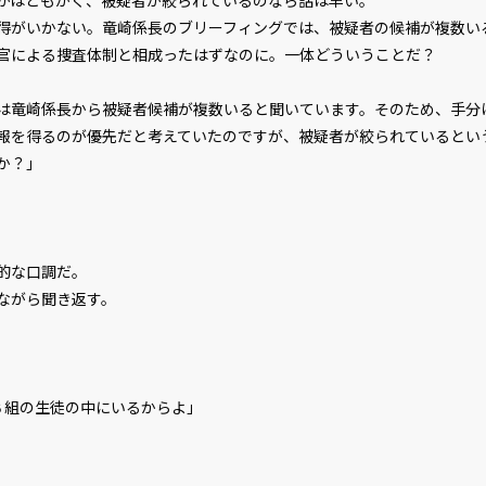
はともかく、被疑者が絞られているのなら話は早い。
がいかない。竜崎係長のブリーフィングでは、被疑者の候補が複数い
官による捜査体制と相成ったはずなのに。一体どういうことだ？
は竜崎係長から被疑者候補が複数いると聞いています。そのため、手分
報を得るのが優先だと考えていたのですが、被疑者が絞られているとい
か？」
的な口調だ。
ながら聞き返す。
Ｂ組の生徒の中にいるからよ」