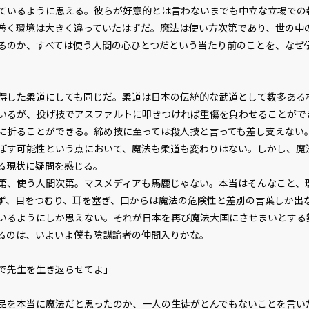
ているように思える。彼らが好意的とは言わないまでも中立な立場での
巻く環境は大きく違っていたはずだ。魔法は使い方次第であり、世の中
るのか、すべては使う人間の心ひとつだという当たり前のことを、なぜ
した柔道にしても同じだ。柔道は日本の伝統的な武道として数多ある
いるが、投げ技でアスファルトに叩きつければ重傷を負わせることがで
に折ることができる。締め技に至っては殺人技と言っても差し支えない
す可能性という点において、魔法も柔道も変わりはない。しかし、魔
る現状に疑問を感じる。
、使う人間次第。マスメディアも馬鹿じゃない。本当はそんなこと、
ず、目をつむり、耳を塞ぎ、口からは魔法の危険性と差別の言葉しか出
いるようにしか思えない。それが日本を再び魔法大国にさせまいとする
るのは、いよいよ僕も陰謀論者の仲間入りかな。
で先生を生き返らせてよ」
を本当に魔法だと思ったのか、一人の生徒がとんでもないことを言い