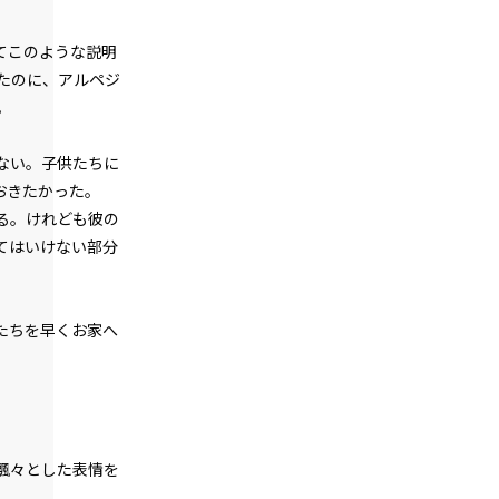
＞
てこのような説明
第１話
たのに、アルペジ
『Serial killer（連続殺人鬼）』＜２４
特大
大
中
＞
。
朝
ゴシック
第２話
ない。子供たちに
『Monsters（怪物たち）』＜１＞
おきたかった。
白
生成り
水色
る。けれども彼の
第２話
『Monsters（怪物たち）』＜２＞
組み
縦組み
てはいけない部分
第２話
『Monsters（怪物たち）』＜３＞
たちを早くお家へ
第２話
『Monsters（怪物たち）』＜４＞
第２話
『Monsters（怪物たち）』＜５＞
飄々とした表情を