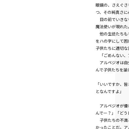
眼鏡の、さえぐさ
つ、その純真さに
目の前でいきなり
魔法使いが現れた
他の生徒たちもち
をハの字にして困
子供たちに適切な
「ごめんない、ア
アルペジオは自分
んで子供たちを諭
「いいですか、皆
となんですよ」
アルペジオが優し
んでー？」「どう
子供たちの不満と
かったことだ。ア