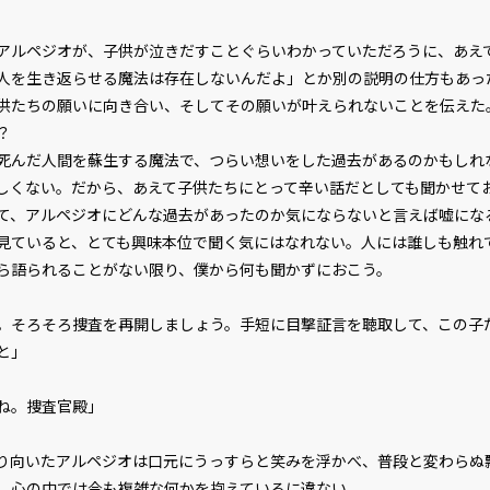
ビューワー設定
ルペジオが、子供が泣きだすことぐらいわかっていただろうに、あえ
人を生き返らせる魔法は存在しないんだよ」とか別の説明の仕方もあっ
文字サイズ
小
供たちの願いに向き合い、そしてその願いが叶えられないことを伝えた
フォント
明
？
んだ人間を蘇生する魔法で、つらい想いをした過去があるのかもしれ
しくない。だから、あえて子供たちにとって辛い話だとしても聞かせて
背景色
黒
、アルペジオにどんな過去があったのか気にならないと言えば嘘にな
組み方向
横
見ていると、とても興味本位で聞く気にはなれない。人には誰しも触れ
ら語られることがない限り、僕から何も聞かずにおこう。
。そろそろ捜査を再開しましょう。手短に目撃証言を聴取して、この子
と」
ね。捜査官殿」
向いたアルペジオは口元にうっすらと笑みを浮かべ、普段と変わらぬ
、心の中では今も複雑な何かを抱えているに違ない。