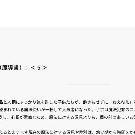
re（魔導書）』＜５＞
と人柄にすっかり気を許した子供たちが、飽きもせずに「ねえねえ」
疎まれている魔法使いが一転して人気者になった。子供は魔法犯罪のニ
うし、心根が素直なため、魔法に対する偏見よりも、目の前の楽しいお
。
るとますます現在の魔法に対する偏見や差別は、幼少期から時間をか