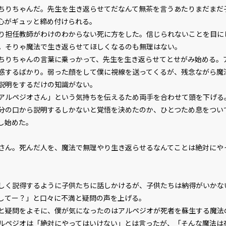
ちりちゃんだ。先生を生き返らせてだなんて無茶を言うあたりまだまだ
心がギュッと締め付けられる。
担任教師がわけのわからない死に方をした。信じられないことを目に
。そりゃ魔法で生き返らせてほしくなるのも無理はない。
りちゃんの言葉に乗っかって、先生を生き返らせてとせがみ始める。
惑するばかり。弱った顔をして僕に視線を送ってくるが、残念ながら魔
説明をするだけの知識がない。
ルペジオさん」という気持ちを伝えるため両手を合わせて頭を下げる
の口から説明するしかないと覚悟を決めたのか、ひとつため息をつい
し始めた。
さん。死んだ人を、魔法で無理やり生き返らせるなんてことは絶対にや
く説得するように子供たちに話しかけるが、子供たちは納得がいかな
してー？」と口々に不満と疑問の声を上げる。
疑問をよそに、僕が気になったのはアルペジオが死者を蘇生する魔法
ルペジオは「絶対にやってはいけない」とは言ったが、「そんな魔法は