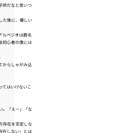
『Serial killer（連続殺人鬼）』＜１２
子供だなと思いつ
＞
第１話
した後に、優しい
『Serial killer（連続殺人鬼）』＜１３
＞
アルペジオは眉毛
法初心者の僕には
第１話
『Serial killer（連続殺人鬼）』＜１４
＞
。
てからしゃがみ込
第１話
『Serial killer（連続殺人鬼）』＜１５
＞
ってはいけないこ
第１話
『Serial killer（連続殺人鬼）』＜１６
＞
い。「えー」「な
第１話
『Serial killer（連続殺人鬼）』＜１７
の存在を否定しな
＞
存在しない」とは