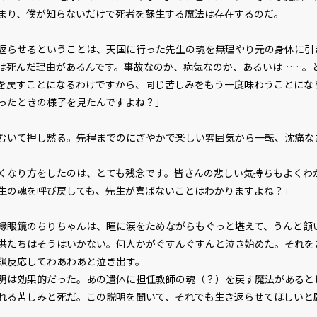
まり、僕が知らないだけで死者を蘇生する魔法は存在するのだ。
返らせるということは、天国に行った先生の魂を無理やり元の身体に引
は死んだ理由があるんです。事故なのか、病気なのか、あるいは……。
を戻すことになるわけですから、同じ苦しみをもう一度味わうことにな
ったときの様子を見たんですよね？」
いて押し黙る。先程までのにぎやかで楽しい雰囲気から一転、沈痛な
くなり方をしたのは、とても残念です。皆さんの悲しい気持ちもよくわ
生の魂を呼び戻しても、先生が喜ばないことはわかりますよね？」
眼鏡のちりちゃんは、瞳に涙をためながらもぐっと堪えて、うんと頷
たちはそうはいかない。何人かがぐすんぐすんと泣き始めた。それを
鎖反応してわあわあと泣き出す。
は効果的だった。あの遺体に担任教師の魂（？）を戻す魔法があると
れる苦しみと死だ。この説明を聞いて、それでも生き返らせてほしいと