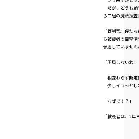
ブッ殺すかどうか
だが、どうも納得
ら二組の魔法捜査
「管制官。僕たち
ら被疑者の目撃情
矛盾していません
「矛盾しないわ」
相変わらず断定
少しイラっとし
「なぜです？」
「被疑者は、2年