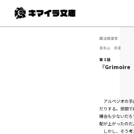
魔法捜査官
喜多山 浪漫
第３話
『Grimoi
アルペジオの手品
だりする。世間で
機会も少ないだろ
配が上がったのだ
しかし、そう考え