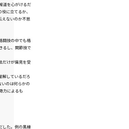
第１話
報道を心がけるだ
『Serial killer（連続殺人鬼）』＜６＞
の役に立てるか、
伝えないのか不思
第１話
『Serial killer（連続殺人鬼）』＜７＞
第１話
格闘技の中でも格
『Serial killer（連続殺人鬼）』＜８＞
きるし、関節技で
。
第１話
法だけが偏見を受
『Serial killer（連続殺人鬼）』＜９＞
理解しているだろ
第１話
ないのは何らかの
『Serial killer（連続殺人鬼）』＜１０
＞
勢力によるも
第１話
『Serial killer（連続殺人鬼）』＜１１
＞
第１話
だした。例の黒縁