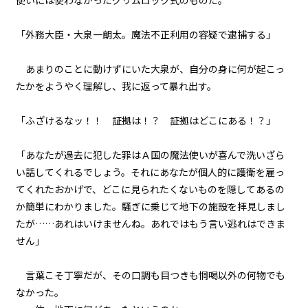
使いには使わなかったグリムロック式のものだ。
第２話
横組み
『Monsters（怪物たち）』＜７
＞
「外務大臣・大泉一朗太。魔法不正利用の容疑で逮捕する」
第２話
あまりのことに動けずにいた大泉が、自分の身に何が起こっ
『Monsters（怪物たち）』＜８
たかをようやく理解し、我に返って暴れ出す。
＞
「ふざけるなッ！！ 証拠は！？ 証拠はどこにある！？」
第２話
『Monsters（怪物たち）』＜９
＞
「あなたが過去に犯した罪はＡ国の魔法使いが喜んで洗いざら
い話してくれるでしょう。それにあなたが個人的に護衛を雇っ
第２話
てくれたおかげで、どこに見られたくないものを隠してあるの
『Monsters（怪物たち）』＜１
か簡単にわかりました。騒ぎに乗じて地下の施設を拝見しまし
０＞
たが……あれはいけませんね。あれではもう言い逃れはできま
せん」
第２話
『Monsters（怪物たち）』＜１
１＞
言葉こそ丁寧だが、その口調も目つきも恫喝以外の何物でも
なかった。
第２話