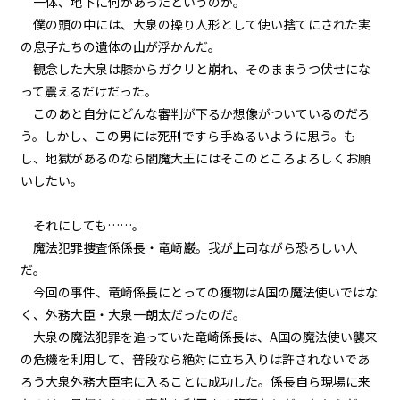
一体、地下に何があったというのか。
『Monsters（怪物たち）』＜１
２＞
僕の頭の中には、大泉の操り人形として使い捨てにされた実
の息子たちの遺体の山が浮かんだ。
第２話
観念した大泉は膝からガクリと崩れ、そのままうつ伏せにな
『Monsters（怪物たち）』＜１
って震えるだけだった。
３＞
このあと自分にどんな審判が下るか想像がついているのだろ
う。しかし、この男には死刑ですら手ぬるいように思う。も
第２話
し、地獄があるのなら閻魔大王にはそこのところよろしくお願
『Monsters（怪物たち）』＜１
４＞
いしたい。
第２話
それにしても……。
『Monsters（怪物たち）』＜１
魔法犯罪捜査係係長・竜崎巌。我が上司ながら恐ろしい人
５＞
だ。
今回の事件、竜崎係長にとっての獲物はA国の魔法使いではな
第２話
く、外務大臣・大泉一朗太だったのだ。
『Monsters（怪物たち）』＜１
６＞
大泉の魔法犯罪を追っていた竜崎係長は、A国の魔法使い襲来
の危機を利用して、普段なら絶対に立ち入りは許されないであ
第２話
ろう大泉外務大臣宅に入ることに成功した。係長自ら現場に来
『Monsters（怪物たち）』＜１