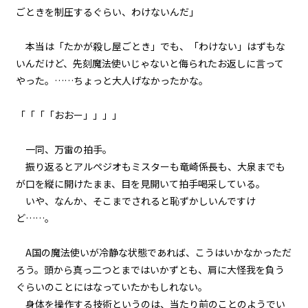
ごときを制圧するぐらい、わけないんだ」
『Serial killer（連続殺人鬼）』
＜１０＞
本当は「たかが殺し屋ごとき」でも、「わけない」はずもな
第１話
いんだけど、先刻魔法使いじゃないと侮られたお返しに言って
『Serial killer（連続殺人鬼）』
やった。……ちょっと大人げなかったかな。
＜１１＞
第１話
「「「「おおー」」」」
『Serial killer（連続殺人鬼）』
＜１２＞
一同、万雷の拍手。
振り返るとアルペジオもミスターも竜崎係長も、大泉までも
第１話
が口を縦に開けたまま、目を見開いて拍手喝采している。
『Serial killer（連続殺人鬼）』
＜１３＞
いや、なんか、そこまでされると恥ずかしいんですけ
ど……。
第１話
『Serial killer（連続殺人鬼）』
A国の魔法使いが冷静な状態であれば、こうはいかなかっただ
＜１４＞
ろう。頭から真っ二つとまではいかずとも、肩に大怪我を負う
ぐらいのことにはなっていたかもしれない。
第１話
身体を操作する技術というのは、当たり前のことのようでい