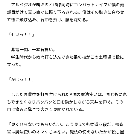
第１話
アルペジオが叫ぶのとほぼ同時にコンバットナイフが僕の頭
『Serial killer（連続殺人鬼）』
部目がけて真っ直ぐに振り下ろされる。僕はその動きに合わせ
＜５＞
て懐に飛び込み、背中を預け、腰を沈める。
第１話
「せいっ！！」
『Serial killer（連続殺人鬼）』
＜６＞
紫電一閃、一本背負い。
第１話
学生時代から散々打ち込んできた柔の技がこの土壇場で役に
『Serial killer（連続殺人鬼）』
立った。
＜７＞
「かはっ！！」
第１話
『Serial killer（連続殺人鬼）』
＜８＞
しこたま背中を打ち付けられたA国の魔法使いは、まともに息
もできなくなりパクパクと口を動かしながら天井を仰ぐ。その
第１話
目は痛みと驚きで大きく見開かれている。
『Serial killer（連続殺人鬼）』
＜９＞
「見くびらないでもらいたい。こう見えても柔道四段だ。捜査
官は魔法使いのオマケじゃない。魔法の使えないたかが殺し屋
第１話