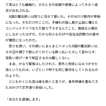
『Serial killer（連続殺人鬼）』
＜１５＞
て実はとても繊細だ。そのときの体調や感情によって大きく成
否が左右される。
第１話
A国の魔法使いは怒りに任せて動いた。その分だけ動作が単純
『Serial killer（連続殺人鬼）』
になった。それだけのことだ。手練れの殺し屋が上段に構えた
＜１６＞
コンバットナイフをただ振り下ろすなんてこと、普段なら絶対
にしなかったはずだ。だから何人ものSPや反社会的勢力の連中
第１話
が犠牲になったのだ。
『Serial killer（連続殺人鬼）』
＜１７＞
怒りを誘い、その誘いにまんまとハマったA国の魔法使いは、
その辺の横丁で飲んだくれている酔っ払いと大して変わらず、
第１話
背負い投げ一本で制圧するのは難しくない。
『Serial killer（連続殺人鬼）』
まあ、かなり緊張はしたけれど、意外と肉体に沁みつかせた
＜１８＞
技というものは、いざという時でも同じ動作をしてくれるもの
のようだ。
第１話
とにもかくにも芸は身を助くと言うが、長年修練を重ねてき
『Serial killer（連続殺人鬼）』
＜１９＞
たおかげで文字通り命拾いした。
第１話
「あなたを逮捕します」
『Serial killer（連続殺人鬼）』
＜２０＞