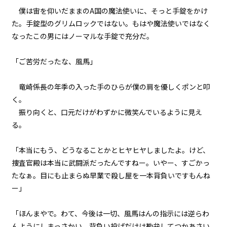
僕は宙を仰いだままのA国の魔法使いに、そっと手錠をかけ
第１話
た。手錠型のグリムロックではない。もはや魔法使いではなく
『Serial killer（連続殺人鬼）』
なったこの男にはノーマルな手錠で充分だ。
＜２１＞
「ご苦労だったな、風馬」
第１話
『Serial killer（連続殺人鬼）』
＜２２＞
竜崎係長の年季の入った手のひらが僕の肩を優しくポンと叩
く。
第１話
振り向くと、口元だけがわずかに微笑んでいるように見え
『Serial killer（連続殺人鬼）』
る。
＜２３＞
「本当にもう、どうなることかとヒヤヒヤしましたよ。けど、
第１話
捜査官殿は本当に武闘派だったんですねー。いやー、すごかっ
『Serial killer（連続殺人鬼）』
＜２４＞
たなぁ。目にも止まらぬ早業で殺し屋を一本背負いですもんね
ー」
第２話
『Monsters（怪物たち）』＜１
「ほんまやで。わて、今後は一切、風馬はんの指示には逆らわ
＞
んようにしまっさかい、背負い投げだけは勘弁してつかあさい