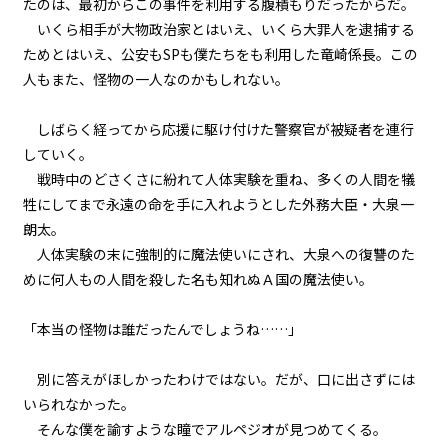
たのは、最初からこの事件を利用する腹積もりだったからだ。
７＞
いくら相手が大物政治家とはいえ、いくら大罪人を逮捕する
ためとはいえ、公安もSPも僕たちをも利用した竜崎係長。この
第２話
人もまた、怪物の一人なのかもしれない。
『Monsters（怪物たち）』＜１
８＞
しばらく経ってから応援に駆け付けた警察官が被疑者を連行
第２話
していく。
『Monsters（怪物たち）』＜１
戦時中のどさくさに紛れて人体実験を重ね、多くの人間を犠
９＞
牲にしてまで永遠の命を手に入れようとした外務大臣・大泉一
第２話
朗太。
『Monsters（怪物たち）』＜２
人体実験の末に強制的に魔法使いにされ、大泉への復讐のた
０＞
めに何人もの人間を殺した名も知れぬＡ国の魔法使い。
第３話
「本当の怪物は誰だったんでしょうね……」
『Grimoire（魔導書）』＜１＞
別に答えがほしかったわけではない。だが、口に出さずには
第３話
いられなかった。
『Grimoire（魔導書）』＜２＞
そんな僕を諭すような瞳でアルペジオが見つめてくる。