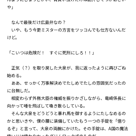
や」
第２話
『Monsters（怪物たち）』＜２
＞
なんで最後だけ広島弁なの？
いや、もう今更ミスターの方言をツッコんでも仕方ないんだ
第２話
けど。
『Monsters（怪物たち）』＜３
＞
ビューワー設定
「こいつは危険だ！ すぐに死刑にしろ！！」
第２話
文字サイズ
『Monsters（怪物たち）』＜４
正気（？）を取り戻した大泉が、我に返ったように再びごね
＞
中
小
始める。
フォント
ああ、せっかく万事解決めでたしめでたしの雰囲気だったの
第２話
に台無しだ。
『Monsters（怪物たち）』＜５
明朝
＞
相変わらず外務大臣の権威を振りかざしながら、竜崎係長に
向かって唾を飛ばして喚き散らしている。
背景色
第２話
そんな大泉をどうどうと暴れ馬を御するようにたしなめるの
『Monsters（怪物たち）』＜６
かと思いきや、僕の腰に装備していたもう一つの手錠を「借り
＞
黒
白
生
るぞ」と言って、大泉の両腕にかけた。その手錠は、A国の魔法
組み方向