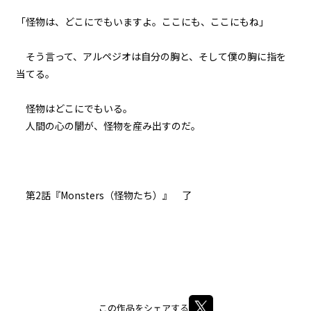
第３話
「怪物は、どこにでもいますよ。ここにも、ここにもね」
『Grimoire（魔導書）』＜３＞
そう言って、アルペジオは自分の胸と、そして僕の胸に指を
第３話
当てる。
『Grimoire（魔導書）』＜４＞
怪物はどこにでもいる。
第３話
人間の心の闇が、怪物を産み出すのだ。
『Grimoire（魔導書）』＜５＞
第３話
『Grimoire（魔導書）』＜６＞
第2話『Monsters（怪物たち）』 了
第３話
『Grimoire（魔導書）』＜７＞
第３話
『Grimoire（魔導書）』＜８＞
この作品をシェアする