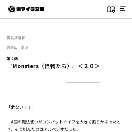
目次
第１話
魔法捜査官
『Serial killer（連続殺人鬼）』
＜１＞
喜多山 浪漫
第２話
第１話
『Monsters（怪物たち）』＜２０＞
『Serial killer（連続殺人鬼）』
＜２＞
第１話
『Serial killer（連続殺人鬼）』
＜３＞
「危ない！！」
第１話
『Serial killer（連続殺人鬼）』
＜４＞
A国の魔法使いがコンバットナイフを大きく振りかぶったと
き、そう叫んだのはアルペジオだった。