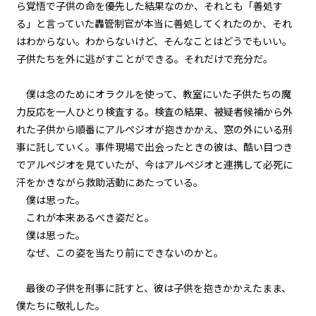
第３話
ら覚悟で子供の命を優先した結果なのか、それとも「善処す
『Grimoire（魔導書）』＜９＞
る」と言っていた轟管制官が本当に善処してくれたのか、それ
はわからない。わからないけど、そんなことはどうでもいい。
第３話
子供たちを外に逃がすことができる。それだけで充分だ。
『Grimoire（魔導書）』＜１０
＞
僕は念のためにオラクルを使って、教室にいた子供たちの魔
力反応を一人ひとり検査する。検査の結果、被疑者候補から外
第３話
れた子供から順番にアルペジオが抱きかかえ、窓の外にいる刑
『Grimoire（魔導書）』＜１１
＞
事に託していく。事件現場で出会ったときの彼は、酷い目つき
でアルペジオを見ていたが、今はアルペジオと連携して必死に
第３話
汗をかきながら救助活動にあたっている。
『Grimoire（魔導書）』＜１２
僕は思った。
＞
これが本来あるべき姿だと。
第３話
僕は思った。
『Grimoire（魔導書）』＜１３
なぜ、この姿を当たり前にできないのかと。
＞
最後の子供を刑事に託すと、彼は子供を抱きかかえたまま、
第３話
僕たちに敬礼した。
『Grimoire（魔導書）』＜１４