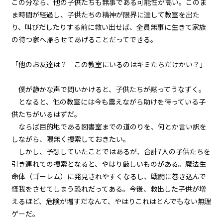
この分なら、他の子供たちも無事である可能性が高い。このま
７＞
ま時間が経過し、子供たちの精神が限界に達して教室を出た
り、叫びだしたりする前に救い出せば、全員無事に生きて家族
第２話
の待つ家へ帰らせてあげることだってできる。
『Monsters（怪物たち）』＜１
８＞
「他のお友達は？ この教室にいるのはキミたちだけかい？」
第２話
『Monsters（怪物たち）』＜１
僕が静かな声で問いかけると、子供たちが黙ってうなずく。
９＞
となると、他の教室には今も震えながら助けを待っている子
第２話
供たちがいるはずだ。
『Monsters（怪物たち）』＜２
ならば目的地である図書室までの道のりを、何とか言い訳を
０＞
しながら、隈無く捜索しておきたい。
しかし、予想していたことではあるが、合計7人の子供たちを
第３話
引き連れての捜索となると、やはり厳しいものがある。魔法生
『Grimoire（魔導書）』＜１＞
命体（ゴーレム）に発見されやすくなるし、戦闘に巻き込んで
怪我をさせてしまう恐れだってある。今後、救出した子供が増
第３話
えるほど、危険が増すだなんて、やはりこれはとんでもない無理
『Grimoire（魔導書）』＜２＞
ゲーだ。