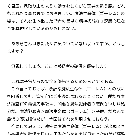
『Serial killer（連続殺人鬼）』
＜１５＞
く目玉。尺取り虫のような動きをしながら天井を這う腸。どれ
もこれも見事なまでにおぞましい。魔法生命体（ゴーレム）の
第１話
姿は、それを生み出した術者の異常な精神状態なり深層心理な
『Serial killer（連続殺人鬼）』
りを具現化しているのかもしれない。
＜１６＞
「あちらさんはまだ我々に気づいていないようですが、どうし
第１話
ますか？」
『Serial killer（連続殺人鬼）』
＜１７＞
「無視しましょう。ここは被疑者の確保を優先します」
第１話
『Serial killer（連続殺人鬼）』
これは子供たちの安全を優先するための言い訳である。
＜１８＞
こう言っておけば、余計な魔法生命体（ゴーレム）との戦い
を回避しても、管制官にご指導たまわることはない。僕たち魔
第１話
法捜査官の最優先事項は、凶悪な魔法犯罪者の確保ないしは処
『Serial killer（連続殺人鬼）』
＜１９＞
分だ。魔法犯罪者＞魔法生命体（ゴーレム）＞子供、だなんて
最低の優先順位だが、今回はそれを利用させてもらう。
第１話
今にして思えば、教室に魔法生命体（ゴーレム）が出現とき
『Serial killer（連続殺人鬼）』
＜２０＞
も被疑者の確保を理由に子供たちを追えば良かったのだが経験