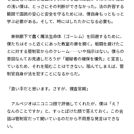
の浅い僕は、とっさにその判断ができなかった。法の許容する
第１話
範囲で国民の安心と安全を守るためには、僕自身もっともっと
『Serial killer（連続殺人鬼）』
学ぶ必要がある。そして、時にはしたたかになる必要も。
＜２１＞
東側廊下で蠢く魔法生命体（ゴーレム）を回避するために、
第１話
僕たちはそっと近くにあった教室の扉を開く。戦闘を避けたこ
『Serial killer（連続殺人鬼）』
＜２２＞
とに対する管制官からのクレーム……いや指示はない。僕らの
意図なんてお見通しだろうが「被疑者の確保を優先」と宣言し
第１話
ているため、それを阻むことはできない。阻んでしまえば、管
『Serial killer（連続殺人鬼）』
制官自身が法を犯すことになるからだ。
＜２３＞
「良い手だと思います。さすが、捜査官殿」
第１話
『Serial killer（連続殺人鬼）』
＜２４＞
アルペジオはニコニコ顔で評価してくれたが、僕は「え？
なんのことですか」と、すっとぼけた顔で答えておく。この会
第２話
話は管制官だって聞いているのだから不用意な発言はできな
『Monsters（怪物たち）』＜１
い。
＞