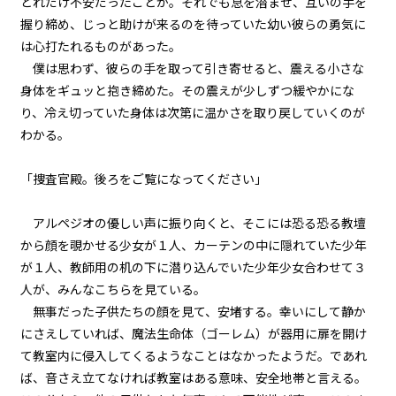
どれだけ不安だったことか。それでも息を潜ませ、互いの手を
『Monsters（怪物たち）』＜１
２＞
握り締め、じっと助けが来るのを待っていた幼い彼らの勇気に
は心打たれるものがあった。
第２話
僕は思わず、彼らの手を取って引き寄せると、震える小さな
『Monsters（怪物たち）』＜１
身体をギュッと抱き締めた。その震えが少しずつ緩やかにな
３＞
り、冷え切っていた身体は次第に温かさを取り戻していくのが
わかる。
第２話
『Monsters（怪物たち）』＜１
４＞
「捜査官殿。後ろをご覧になってください」
第２話
アルペジオの優しい声に振り向くと、そこには恐る恐る教壇
『Monsters（怪物たち）』＜１
から顔を覗かせる少女が１人、カーテンの中に隠れていた少年
５＞
が１人、教師用の机の下に潜り込んでいた少年少女合わせて３
人が、みんなこちらを見ている。
第２話
無事だった子供たちの顔を見て、安堵する。幸いにして静か
『Monsters（怪物たち）』＜１
６＞
にさえしていれば、魔法生命体（ゴーレム）が器用に扉を開け
て教室内に侵入してくるようなことはなかったようだ。であれ
第２話
ば、音さえ立てなければ教室はある意味、安全地帯と言える。
『Monsters（怪物たち）』＜１