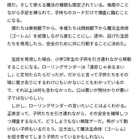
第１話
限だ。そして使える魔法の種類も限定されている。毎度のこと
『Serial killer（連続殺人鬼）』
ながら手足を縛られて、手持ちのカードだけで捜査に臨むこと
＜５＞
になる。
僕たちは東側廊下から、本城たちは西側廊下から魔法生命体
第１話
（ゴーレム）を処理しながら進むことにし、途中、逃げた生徒
『Serial killer（連続殺人鬼）』
＜６＞
たちを発見したら、安全のために共に行動することに決めた。
第１話
生徒を発見した場合、小学2年生の子供を引き連れながら移動
『Serial killer（連続殺人鬼）』
することになる。ローリングサンダーは「遠足じゃあるまい
＜７＞
し」と文句たらたらだったが、だからと言って子供たちをその
場に置き去りにするわけにもいかないこともわかっているの
第１話
で、それ以上は何も言わなかった。口は悪いが物分かりが悪い
『Serial killer（連続殺人鬼）』
＜８＞
子ではないらしい。
しかし、ローリングサンダーの言いたいことはよくわかる。
第１話
正直言って、子供たちを引き連れながら、その安全を確保しつ
『Serial killer（連続殺人鬼）』
つ捜査するなんて、どうしようもない無理ゲーだ。怖がって動
＜９＞
けない子供もいるだろう。泣き出して魔法生命体（ゴーレム）
を招き寄せてしまう子供だっているかもしれない。
第１話