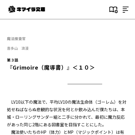
目次
第１話
魔法捜査官
『Serial killer（連続殺人鬼）』
＜１＞
喜多山 浪漫
第３話
第１話
『Grimoire（魔導書）』＜１０＞
『Serial killer（連続殺人鬼）』
＜２＞
第１話
『Serial killer（連続殺人鬼）』
＜３＞
LV10以下の魔法で、平均LV10の魔法生命体（ゴーレム）を対
処せねばならぬ悲観的な状況を何とか飲み込んだ僕たちは、本
第１話
城・ローリングサンダー組と二手に分かれて、最初に魔力反応
『Serial killer（連続殺人鬼）』
＜４＞
があった同じ2階にある図書室を目指すことにした。
魔法使いたちのHP（体力）とMP（マジックポイント）は有