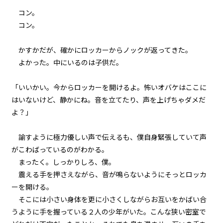
第２話
コン。
『Monsters（怪物たち）』＜７
＞
コン。
ビューワー設定
第２話
かすかだが、確かにロッカーからノックが返ってきた。
『Monsters（怪物たち）』＜８
文字サイズ
よかった。中にいるのは子供だ。
＞
中
小
「いいかい。今からロッカーを開けるよ。怖いオバケはここに
第２話
フォント
はいないけど、静かにね。音を立てたり、声を上げちゃダメだ
『Monsters（怪物たち）』＜９
＞
明朝
よ？」
第２話
諭すように極力優しい声で伝えるも、僕自身緊張していて声
背景色
『Monsters（怪物たち）』＜１
がこわばっているのがわかる。
０＞
黒
白
生
まったく。しっかりしろ、僕。
震える手を押さえながら、音が鳴らないようにそっとロッカ
第２話
組み方向
ーを開ける。
『Monsters（怪物たち）』＜１
１＞
横組み
そこには小さい身体を更に小さくしながらお互いをかばい合
うように手を握っている２人の少年がいた。こんな狭い密室で
第２話