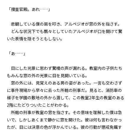
第３話
「捜査官殿。あれ……」
『Grimoire（魔導書）』＜３＞
悲観している僕の肩を叩き、アルペジオが窓の外を指さす。
第３話
どんな状況下でも飄々としていたアルペジオが口を開けて驚
『Grimoire（魔導書）』＜４＞
いた表情を隠そうともしない。
第３話
「あ……」
『Grimoire（魔導書）』＜５＞
第３話
目にした光景に思わず驚嘆の声が漏れる。教室内の子供たち
『Grimoire（魔導書）』＜６＞
もみんな窓の外の光景に目を見開いている。
窓の外には、見覚えのある男の姿があった。一言も交わさず
第３話
に事件現場から早々に去った所轄の刑事だ。見ると、消防車の
『Grimoire（魔導書）』＜７＞
梯子を学園の敷地の外から渡して、この教室――2年生の教室のある
2階にたどりついたことがわかる。
第３話
所轄の刑事が教室の窓を指さす。その意味を理解した僕は急
『Grimoire（魔導書）』＜８＞
いで、しかしあくまで静かに窓を開けた。彼は何も言わなかっ
たが、目には決意の色が浮かんでいる。彼の行動が懲戒免職す