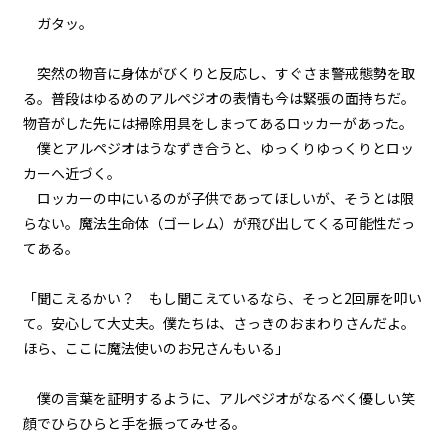
ガタッ。
第２話
『Monsters（怪物たち）』＜２
＞
突然の物音に身体がびくりと反応し、すぐさま警戒態勢を取
る。普段はゆるめのアルペジオの表情も今は緊張の面持ちだ。
第２話
物音がした先には掃除用具をしまってあるロッカーがあった。
『Monsters（怪物たち）』＜３
僕とアルペジオはうなずき合うと、ゆっくりゆっくりとロッ
＞
カーへ近づく。
第２話
ロッカーの中にいるのが子供であってほしいが、そうとは限
『Monsters（怪物たち）』＜４
らない。魔法生命体（ゴーレム）が飛び出してくる可能性だっ
＞
てある。
第２話
「聞こえるかい？ もし聞こえているなら、そっと2回扉を叩い
『Monsters（怪物たち）』＜５
＞
て。安心して大丈夫。僕たちは、さっきのおまわりさんだよ。
ほら、ここに魔法使いのお兄さんもいる」
第２話
『Monsters（怪物たち）』＜６
僕の言葉を証明するように、アルペジオがなるべく優しい笑
＞
顔でひらひらと手を振ってみせる。