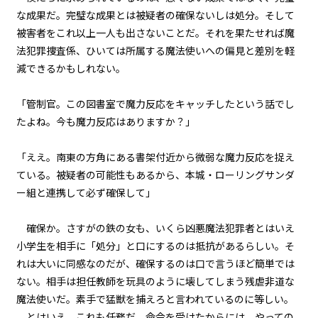
フォント
な成果だ。完璧な成果とは被疑者の確保ないしは処分。そして
第１話
明朝
被害者をこれ以上一人も出さないことだ。それを果たせれば魔
『Serial killer（連続殺人鬼）』
法犯罪捜査係、ひいては所属する魔法使いへの偏見と差別を軽
＜２１＞
減できるかもしれない。
背景色
第１話
黒
白
生
「管制官。この図書室で魔力反応をキャッチしたという話でし
『Serial killer（連続殺人鬼）』
＜２２＞
たよね。今も魔力反応はありますか？」
組み方向
横組み
第１話
「ええ。南東の方角にある書架付近から微弱な魔力反応を捉え
『Serial killer（連続殺人鬼）』
ている。被疑者の可能性もあるから、本城・ローリングサンダ
＜２３＞
ー組と連携して必ず確保して」
第１話
確保か。さすがの鉄の女も、いくら凶悪魔法犯罪者とはいえ
『Serial killer（連続殺人鬼）』
＜２４＞
小学生を相手に「処分」と口にするのは抵抗があるらしい。そ
れは大いに同感なのだが、確保するのは口で言うほど簡単では
第２話
ない。相手は担任教師を玩具のように壊してしまう残虐非道な
『Monsters（怪物たち）』＜１
魔法使いだ。素手で猛獣を捕えろと言われているのに等しい。
＞
とはいえ、これも任務だ。命令を受けたからには、やっての