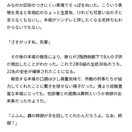
みなのか区別のつきにくい表情でそっぽを向いた。こういう表
『Serial killer（連続殺人鬼）』
＜１０＞
情を見ると年相応のちょっと生意気、けれども可愛い女の子と
言えなくもないし、本城がツンデレと評したくなる気持ちもわ
第１話
からないでもない。
『Serial killer（連続殺人鬼）』
＜１１＞
「さすがっすね、先輩」
第１話
『Serial killer（連続殺人鬼）』
その後の本城の報告により、彼らが2階西側廊下で8人の子供
＜１２＞
が救出したことがわかった。これで2年B組の生徒30名のうち、
22名の安全が確保されたことになる。
第１話
報告する本城の口調は少し興奮気味で、所轄の刑事たちが協
『Serial killer（連続殺人鬼）』
＜１３＞
力してくれたことに驚きを隠せない様子だった。僕より経験豊
富な本城にとっても、他部署との連携は異例というか奇跡の出
第１話
来事だったのようだ。
『Serial killer（連続殺人鬼）』
＜１４＞
「ふふん。轟の姉御が手を回してくれたんだろうよ。なあ、姉
御？」
第１話