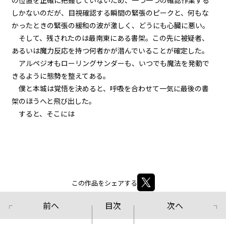
の位置を正確に把握していないため、一つ一つの確認作業する
第２話
しかないのだが、目視確認する瞬間の緊張のピークと、何もな
『Monsters（怪物たち）』＜７
＞
かったときの緊張の緩和の波が激しく、どうにも心臓に悪い。
そして、残されたのは最南東にある書架。この先に被疑者、
第２話
あるいは魔力反応を持つ何者かが潜んでいることが確定した。
『Monsters（怪物たち）』＜８
アルペジオもローリングサンダーも、いつでも魔法を発動で
＞
きるように態勢を整えてある。
僕と本城は覚悟を決めると、呼吸を合わせて一気に最後の書
第２話
架のほうへと飛び出した。
『Monsters（怪物たち）』＜９
＞
すると、そこには――
第２話
『Monsters（怪物たち）』＜１
０＞
第２話
この作品をシェアする
『Monsters（怪物たち）』＜１
１＞
前へ
目次
次へ
第２話