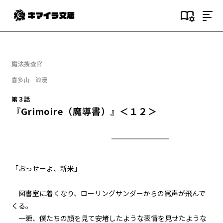
目次
第１話
魔法捜査官
『Serial killer（連続殺人鬼）』
＜１＞
喜多山 浪漫
第３話
第１話
『Grimoire（魔導書）』＜１２＞
『Serial killer（連続殺人鬼）』
＜２＞
第１話
『Serial killer（連続殺人鬼）』
＜３＞
「おっせーよ、新米」
第１話
図書室に着くなり、ローリングサンダーからの罵声が飛んで
『Serial killer（連続殺人鬼）』
＜４＞
くる。
一瞬、僕たちの顔を見て安堵したような表情を見せたような