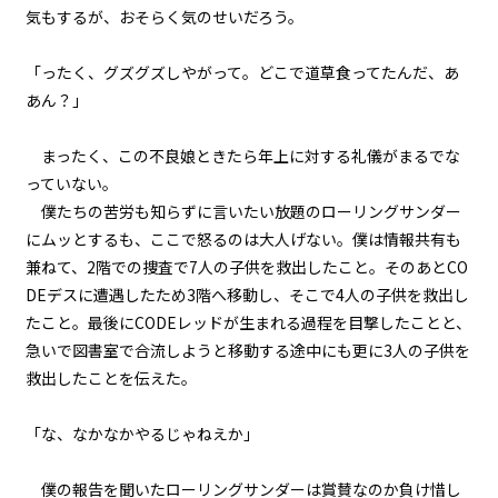
第１話
気もするが、おそらく気のせいだろう。
『Serial killer（連続殺人鬼）』
＜５＞
「ったく、グズグズしやがって。どこで道草食ってたんだ、あ
あん？」
第１話
『Serial killer（連続殺人鬼）』
＜６＞
まったく、この不良娘ときたら年上に対する礼儀がまるでな
っていない。
第１話
僕たちの苦労も知らずに言いたい放題のローリングサンダー
『Serial killer（連続殺人鬼）』
にムッとするも、ここで怒るのは大人げない。僕は情報共有も
＜７＞
兼ねて、2階での捜査で7人の子供を救出したこと。そのあとCO
DEデスに遭遇したため3階へ移動し、そこで4人の子供を救出し
第１話
たこと。最後にCODEレッドが生まれる過程を目撃したことと、
『Serial killer（連続殺人鬼）』
＜８＞
急いで図書室で合流しようと移動する途中にも更に3人の子供を
救出したことを伝えた。
第１話
『Serial killer（連続殺人鬼）』
「な、なかなかやるじゃねえか」
＜９＞
僕の報告を聞いたローリングサンダーは賞賛なのか負け惜し
第１話