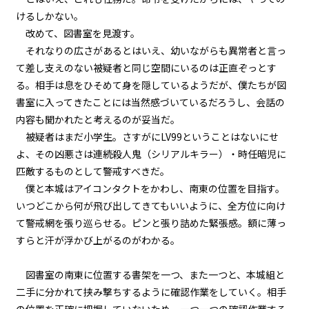
けるしかない。
第２話
改めて、図書室を見渡す。
『Monsters（怪物たち）』＜２
＞
それなりの広さがあるとはいえ、幼いながらも異常者と言っ
て差し支えのない被疑者と同じ空間にいるのは正直ぞっとす
第２話
る。相手は息をひそめて身を隠しているようだが、僕たちが図
『Monsters（怪物たち）』＜３
書室に入ってきたことには当然感づいているだろうし、会話の
＞
内容も聞かれたと考えるのが妥当だ。
第２話
被疑者はまだ小学生。さすがにLV99ということはないにせ
『Monsters（怪物たち）』＜４
よ、その凶悪さは連続殺人鬼（シリアルキラー）・時任暗児に
＞
匹敵するものとして警戒すべきだ。
僕と本城はアイコンタクトをかわし、南東の位置を目指す。
第２話
いつどこから何が飛び出してきてもいいように、全方位に向け
『Monsters（怪物たち）』＜５
＞
て警戒網を張り巡らせる。ピンと張り詰めた緊張感。額に薄っ
すらと汗が浮かび上がるのがわかる。
第２話
『Monsters（怪物たち）』＜６
図書室の南東に位置する書架を一つ、また一つと、本城組と
＞
二手に分かれて挟み撃ちするように確認作業をしていく。相手