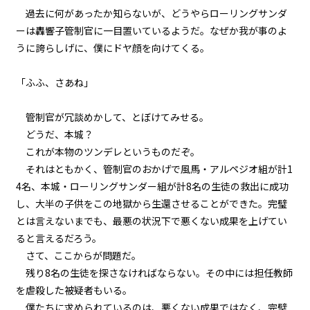
『Serial killer（連続殺人鬼）』
＜１５＞
過去に何があったか知らないが、どうやらローリングサンダ
ーは轟響子管制官に一目置いているようだ。なぜか我が事のよ
第１話
うに誇らしげに、僕にドヤ顔を向けてくる。
『Serial killer（連続殺人鬼）』
＜１６＞
「ふふ、さあね」
第１話
管制官が冗談めかして、とぼけてみせる。
『Serial killer（連続殺人鬼）』
＜１７＞
どうだ、本城？
これが本物のツンデレというものだぞ。
第１話
それはともかく、管制官のおかげで風馬・アルペジオ組が計1
『Serial killer（連続殺人鬼）』
4名、本城・ローリングサンダー組が計8名の生徒の救出に成功
＜１８＞
し、大半の子供をこの地獄から生還させることができた。完璧
とは言えないまでも、最悪の状況下で悪くない成果を上げてい
第１話
ビューワー設定
ると言えるだろう。
『Serial killer（連続殺人鬼）』
＜１９＞
さて、ここからが問題だ。
文字サイズ
残り8名の生徒を探さなければならない。その中には担任教師
第１話
を虐殺した被疑者もいる。
中
小
『Serial killer（連続殺人鬼）』
＜２０＞
僕たちに求められているのは、悪くない成果ではなく、完璧