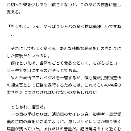
第１話
れ切った彼を少しでも回復させないと、このあとの捜査に差し
『Serial killer（連続殺人鬼）』
支える。
＜５＞
「もぐもぐ。うん、やっぱりシャバの食べ物は美味しいですね
第１話
ー」
『Serial killer（連続殺人鬼）』
＜６＞
それにしてもよく食べる。あんな残酷な光景を目の当たりに
第１話
した直後だというのに。
『Serial killer（連続殺人鬼）』
僕はといえば、当然のごとく食欲などなく、ちびちびとコー
＜７＞
ヒー牛乳を口にするのがやっとである。
呆れた表情でアルペジオを一瞥するが、僕も魔法犯罪捜査係
第１話
の捜査官として任務を遂行するためには、これぐらいの神経の
『Serial killer（連続殺人鬼）』
＜８＞
太さを身につけなければいけないのかもしれない。
第１話
ともあれ、推理だ。
『Serial killer（連続殺人鬼）』
一つ目の手掛かりは、消防車のサイレン音。被害者・真鍋愛
＜９＞
美の苦悶の声をかき消すように、激しいサイレン音が鳴り響く
場面が残っていた。あれだけの音量だ。犯行現場のすぐ近くを
第１話