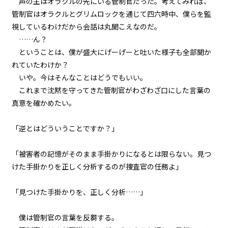
声の主はオラクルの先にいる管制官だった。考えてみれば、
『Monsters（怪物たち）』＜１
２＞
管制官はオラクルとグリムロックを通じて四六時中、僕らを監
視しているわけだから会話は丸聞こえなのだ。
第２話
……ん？
『Monsters（怪物たち）』＜１
ということは、僕が盛大にげーげーと吐いた様子も全部聞か
３＞
れていたわけか？
いや。今はそんなことはどうでもいい。
第２話
これまで沈黙を守ってきた管制官がわざわざ口にした言葉の
『Monsters（怪物たち）』＜１
４＞
真意を確かめたい。
第２話
「逆とはどういうことですか？」
『Monsters（怪物たち）』＜１
５＞
「被害者の記憶がそのまま手掛かりになるとは限らない。見つ
けた手掛かりを正しく分析するのが捜査官の任務よ」
第２話
『Monsters（怪物たち）』＜１
６＞
「見つけた手掛かりを、正しく分析……」
第２話
僕は管制官の言葉を反芻する。
『Monsters（怪物たち）』＜１