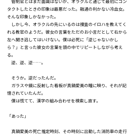
管制官とはまだ面識はないが、オラクルと通じて最初にコン
７＞
タクトしたときの印象は最悪だった。融通の利かない冷血女。
そんな印象しかなかった。
第２話
しかし今、オラクルの先にいるのは捜査のイロハを教えてく
『Monsters（怪物たち）』＜１
８＞
れる教官のようだ。彼女の言葉をただのお小言だとして右から
左へ聞き逃してはいけない。僕は必死に「逆じゃないかし
第２話
ら？」と言った彼女の言葉を頭の中でリピートしながら考え
『Monsters（怪物たち）』＜１
る。
９＞
逆、逆、逆……。
第２話
『Monsters（怪物たち）』＜２
そうか。逆だったんだ。
０＞
ガラスや鏡に反射した看板が真鍋愛美の瞳に映り、それが記
憶されていたんだ。
第３話
僕は慌てて、漢字の組み合わせを検索し直す。
『Grimoire（魔導書）』＜１＞
「あった」
第３話
『Grimoire（魔導書）』＜２＞
真鍋愛美の死亡推定時刻、その時刻に出動した消防車の走行