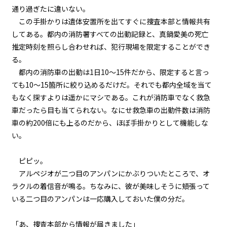
通り過ぎたに違いない。
『Serial killer（連続殺人鬼）』
＜１０＞
この手掛かりは遺体安置所を出てすぐに捜査本部と情報共有
してある。都内の消防署すべての出動記録と、真鍋愛美の死亡
第１話
推定時刻を照らし合わせれば、犯行現場を限定することができ
『Serial killer（連続殺人鬼）』
る。
＜１１＞
都内の消防車の出動は1日10～15件だから、限定すると言っ
第１話
ても10～15箇所に絞り込めるだけだ。それでも都内全域を当て
『Serial killer（連続殺人鬼）』
もなく探すよりは遥かにマシである。これが消防車でなく救急
＜１２＞
車だったら目も当てられない。なにせ救急車の出動件数は消防
車の約200倍にも上るのだから、ほぼ手掛かりとして機能しな
第１話
い。
『Serial killer（連続殺人鬼）』
＜１３＞
ピピッ。
第１話
アルペジオが二つ目のアンパンにかぶりついたところで、オ
『Serial killer（連続殺人鬼）』
ラクルの着信音が鳴る。ちなみに、彼が美味しそうに頬張って
＜１４＞
いる二つ目のアンパンは一応購入しておいた僕の分だ。
第１話
「あ、捜査本部から情報が届きました」