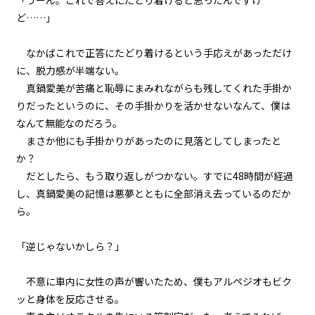
「うーん。これで答えにたどり着けると思ったんですけ
文字サイズ
第２話
ど……」
『Monsters（怪物たち）』＜７
＞
中
小
フォント
なかばこれで正答にたどり着けるという手応えがあっただけ
第２話
に、脱力感が半端ない。
明朝
『Monsters（怪物たち）』＜８
真鍋愛美が苦痛と恥辱にまみれながらも残してくれた手掛か
＞
りだったというのに、その手掛かりを活かせないなんて、僕は
背景色
なんて無能なのだろう。
第２話
まさか他にも手掛かりがあったのに見落としてしまったと
『Monsters（怪物たち）』＜９
黒
白
生
＞
か？
組み方向
だとしたら、もう取り返しがつかない。すでに48時間が経過
第２話
し、真鍋愛美の記憶は悪夢とともに全部消え去っているのだか
横組み
『Monsters（怪物たち）』＜１
ら。
０＞
「逆じゃないかしら？」
第２話
『Monsters（怪物たち）』＜１
１＞
不意に車内に女性の声が響いたため、僕もアルペジオもビク
ッと身体を反応させる。
第２話