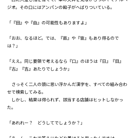
ジオ。その口にはアンパンの餡子がへばりついている。
第２話
『Monsters（怪物たち）』＜２
＞
「『田』や『由』の可能性もありますよ」
第２話
「おお、なるほど。では、『苗』や『宙』もあり得るので
『Monsters（怪物たち）』＜３
は？」
＞
第２話
「ええ。同じ要領で考えるなら『口』のほうは『日』『目』
『Monsters（怪物たち）』＜４
『古』『吉』あたりでしょうか」
＞
さっそく二人の頭に思い浮かんだ漢字を、すべての組み合わ
第２話
せで検索してみる。
『Monsters（怪物たち）』＜５
＞
しかし、結果は得られず、該当する店舗はヒットしなかっ
た。
第２話
『Monsters（怪物たち）』＜６
「あれれー？ どうしてでしょうか？」
ビューワー設定
＞