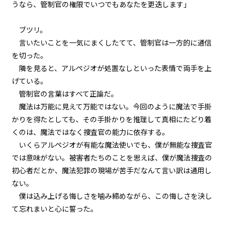
第３話
うなら、管制官の権限でいつでもあなたを更迭します」
『Grimoire（魔導書）』＜９＞
ブツリ。
第３話
言いたいことを一気にまくしたてて、管制官は一方的に通信
『Grimoire（魔導書）』＜１０
を切った。
＞
隣を見ると、アルペジオが処置なしといった表情で両手を上
げている。
第３話
管制官の言葉はすべて正論だ。
『Grimoire（魔導書）』＜１１
＞
魔法は万能に見えて万能ではない。今回のように魔法で手掛
かりを得たとしても、その手掛かりを推理して真相にたどり着
第３話
くのは、魔法ではなく捜査官の能力に依存する。
『Grimoire（魔導書）』＜１２
いくらアルペジオが有能な魔法使いでも、僕が無能な捜査官
＞
では意味がない。被害者たちのことを思えば、僕が魔法捜査の
第３話
初心者だとか、魔法犯罪の現場が苦手だなんて言い訳は通用し
『Grimoire（魔導書）』＜１３
ない。
＞
僕は込み上げる悔しさを噛み締めながら、この悔しさを決し
て忘れまいと心に誓った。
第３話
『Grimoire（魔導書）』＜１４