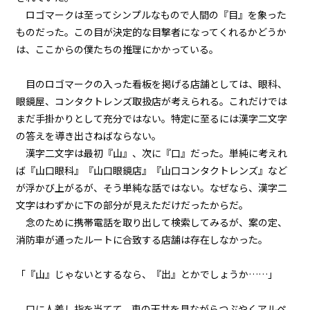
ロゴマークは至ってシンプルなもので人間の『目』を象った
第１話
ものだった。この目が決定的な目撃者になってくれるかどうか
『Serial killer（連続殺人鬼）』
は、ここからの僕たちの推理にかかっている。
＜２１＞
目のロゴマークの入った看板を掲げる店舗としては、眼科、
第１話
眼鏡屋、コンタクトレンズ取扱店が考えられる。これだけでは
『Serial killer（連続殺人鬼）』
＜２２＞
まだ手掛かりとして充分ではない。特定に至るには漢字二文字
の答えを導き出さねばならない。
第１話
漢字二文字は最初『山』、次に『口』だった。単純に考えれ
『Serial killer（連続殺人鬼）』
ば『山口眼科』『山口眼鏡店』『山口コンタクトレンズ』など
＜２３＞
が浮かび上がるが、そう単純な話ではない。なぜなら、漢字二
文字はわずかに下の部分が見えただけだったからだ。
第１話
念のために携帯電話を取り出して検索してみるが、案の定、
『Serial killer（連続殺人鬼）』
＜２４＞
消防車が通ったルートに合致する店舗は存在しなかった。
第２話
「『山』じゃないとするなら、『出』とかでしょうか……」
『Monsters（怪物たち）』＜１
＞
口に人差し指を当てて、車の天井を見ながらつぶやくアルペ