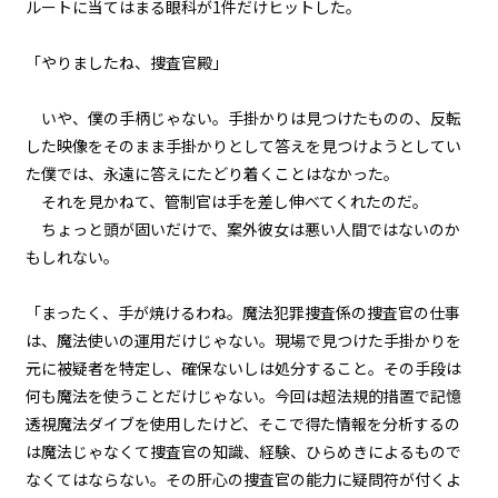
ルートに当てはまる眼科が1件だけヒットした。
第３話
『Grimoire（魔導書）』＜３＞
「やりましたね、捜査官殿」
第３話
いや、僕の手柄じゃない。手掛かりは見つけたものの、反転
『Grimoire（魔導書）』＜４＞
した映像をそのまま手掛かりとして答えを見つけようとしてい
た僕では、永遠に答えにたどり着くことはなかった。
第３話
それを見かねて、管制官は手を差し伸べてくれたのだ。
『Grimoire（魔導書）』＜５＞
ちょっと頭が固いだけで、案外彼女は悪い人間ではないのか
第３話
もしれない。
『Grimoire（魔導書）』＜６＞
「まったく、手が焼けるわね。魔法犯罪捜査係の捜査官の仕事
第３話
は、魔法使いの運用だけじゃない。現場で見つけた手掛かりを
『Grimoire（魔導書）』＜７＞
元に被疑者を特定し、確保ないしは処分すること。その手段は
何も魔法を使うことだけじゃない。今回は超法規的措置で記憶
第３話
透視魔法ダイブを使用したけど、そこで得た情報を分析するの
『Grimoire（魔導書）』＜８＞
は魔法じゃなくて捜査官の知識、経験、ひらめきによるもので
なくてはならない。その肝心の捜査官の能力に疑問符が付くよ