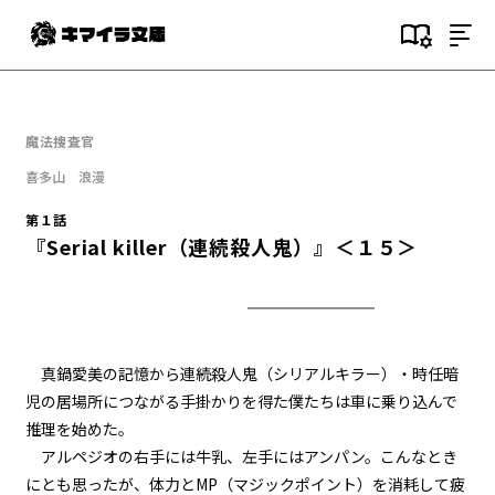
目次
第１話
魔法捜査官
『Serial killer（連続殺人鬼）』
＜１＞
喜多山 浪漫
第１話
第１話
『Serial killer（連続殺人鬼）』＜１５＞
『Serial killer（連続殺人鬼）』
＜２＞
第１話
『Serial killer（連続殺人鬼）』
＜３＞
真鍋愛美の記憶から連続殺人鬼（シリアルキラー）・時任暗
児の居場所につながる手掛かりを得た僕たちは車に乗り込んで
第１話
推理を始めた。
『Serial killer（連続殺人鬼）』
＜４＞
アルペジオの右手には牛乳、左手にはアンパン。こんなとき
にとも思ったが、体力とMP（マジックポイント）を消耗して疲