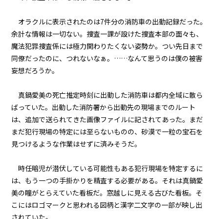
『Serial killer（連続殺人鬼）』
＜１５＞
オラクルに表示されたのは7件分の消防車の出動記録だった。
第１話
余計な情報は一切ない。捜査一課が設けた捜査本部の面々も、
『Serial killer（連続殺人鬼）』
魔法犯罪捜査係には極力関わりたくない姿勢か。つい先日まで
＜１６＞
同僚だったのに、つれないなぁ。……なんて思うのは僕の被害
妄想だろうか。
第１話
『Serial killer（連続殺人鬼）』
＜１７＞
真鍋愛美の死亡推定時刻に出動した消防車は都内全域に散ら
ばっていた。出動した消防署から出動先の現場までのルート
第１話
は、追加で送られてきた画像ファイルに記されてあった。まだ
『Serial killer（連続殺人鬼）』
まだ犯行現場の特定には至らないものの、砂漠で一粒の宝石を
＜１８＞
見つけるような作業はせずに済みそうだ。
第１話
時任暗児が潜伏している可能性もある犯行現場を特定するに
『Serial killer（連続殺人鬼）』
＜１９＞
は、もう一つの手掛かりを精査する必要がある。それは真鍋愛
美の瞳がとらえていた看板だ。窓越しに見える古びた看板。そ
第１話
こにはロゴマークと思われる図柄と漢字二文字の一部が映し出
『Serial killer（連続殺人鬼）』
＜２０＞
されていた。