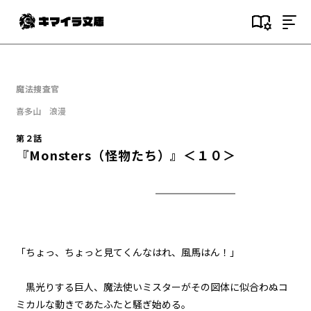
目次
第１話
魔法捜査官
『Serial killer（連続殺人鬼）』
＜１＞
喜多山 浪漫
第２話
第１話
『Monsters（怪物たち）』＜１０＞
『Serial killer（連続殺人鬼）』
＜２＞
第１話
『Serial killer（連続殺人鬼）』
＜３＞
「ちょっ、ちょっと見てくんなはれ、風馬はん！」
第１話
『Serial killer（連続殺人鬼）』
＜４＞
黒光りする巨人、魔法使いミスターがその図体に似合わぬコ
ミカルな動きであたふたと騒ぎ始める。