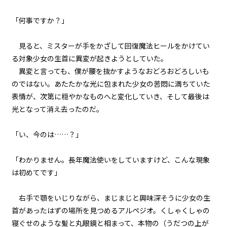
第１話
『Serial killer（連続殺人鬼）』
「何事ですか？」
＜５＞
見ると、ミスターが手をかざして回復魔法ヒールをかけてい
第１話
る対象――少女の生首に異変が起きようとしていた。
『Serial killer（連続殺人鬼）』
＜６＞
異変と言っても、僕が腰を抜かすようなおどろおどろしいも
のではない。あたたかな光に包まれた少女の苦悶に満ちていた
第１話
表情が、次第に穏やかなものへと変化していき、そして最後は
『Serial killer（連続殺人鬼）』
光となって消え去ったのだ。
＜７＞
「い、今のは……？」
第１話
『Serial killer（連続殺人鬼）』
＜８＞
「わかりません。長年魔法使いをしていますけど、こんな現象
は初めてです」
第１話
『Serial killer（連続殺人鬼）』
右手で顎をいじりながら、まじまじと興味深そうに少女の生
＜９＞
首があったはずの場所を見つめるアルペジオ。くしゃくしゃの
寝ぐせのような髪と丸眼鏡と相まって、本物の（うだつの上が
第１話