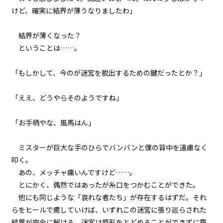
けど、確実に結界が薄うなりましたわ」
第１話
『Serial killer（連続殺人鬼）』
結界が薄くなった？
＜２１＞
ということは……。
第１話
「もしかして、今のが迷宮を脱出するための鍵だったとか？」
『Serial killer（連続殺人鬼）』
＜２２＞
「ええ、どうやらそのようですね」
第１話
『Serial killer（連続殺人鬼）』
「お手柄やな、風馬はん」
＜２３＞
ミスターが巨大な手のひらでバンバンと僕の背中を遠慮なく
第１話
叩く。
『Serial killer（連続殺人鬼）』
＜２４＞
あの、メッチャ痛いんですけど……。
とにかく、偶然ではあったが糸口をつかむことができた。
第２話
他にも同じような「哀れな者たち」が存在するはずだ。それ
『Monsters（怪物たち）』＜１
らをヒールで癒していけば、いずれこの迷宮に張り巡らされた
＞
結界が完全に解ける。迷宮は原形をとどめることができずに霧