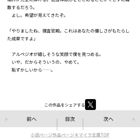
散するだろう。
第２話
よし。希望が見えてきたぞ。
『Monsters（怪物たち）』＜２
＞
「やりましたね、捜査官殿。これはあなたの優しさがもたらし
第２話
た成果ですよ」
『Monsters（怪物たち）』＜３
＞
アルペジオが嬉しそうな笑顔で僕を見つめる。
第２話
いや、だからそういうの、やめて。
『Monsters（怪物たち）』＜４
恥ずかしいから……。
＞
第２話
『Monsters（怪物たち）』＜５
＞
この作品をシェアする
第２話
前へ
目次
次へ
『Monsters（怪物たち）』＜６
＞
小説ページ
作品ページ
キマイラ文庫TOP