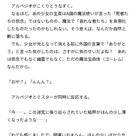
『Serial killer（連続殺人鬼）』
＜１５＞
アルペジオがこくりとうなずく。
なるほど。あの少女の生首はA国の魔法使いが言った「死者た
第１話
ちの怨念」ではないものの、魔法で「哀れな者たち」を具現化
『Serial killer（連続殺人鬼）』
したものだったのかもしれない。そう思えば、なんだか自然と
ビューワー設定
＜１６＞
腑に落ちる。
でも、少女が光となって消える前に外国の言葉で「ありがと
第１話
文字サイズ
う」と言った気がしたのは、さすがに気のせいだよね？ あれ
『Serial killer（連続殺人鬼）』
＜１７＞
中
小
は怨念でもなく幽霊でもなく、ただの魔法生命体（ゴーレム）
フォント
なんだから。
第１話
明朝
『Serial killer（連続殺人鬼）』
「おや？」「んんん？」
＜１８＞
背景色
アルペジオとミスターが同時に反応する。
第１話
『Serial killer（連続殺人鬼）』
黒
白
生
＜１９＞
「今……。この迷宮に張り巡らされていた結界がほんの少し薄
組み方向
くなったような……」
第１話
横組み
『Serial killer（連続殺人鬼）』
＜２０＞
「わても感じましたで。間違いおまへん。ほんの少しばかりや