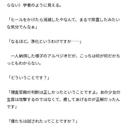
らない）学者のように見える。
『Serial killer（連続殺人鬼）』
＜１０＞
「ヒールをかけたら消滅したやなんて、まるで除霊したみたい
第１話
な気分でんなぁ」
『Serial killer（連続殺人鬼）』
＜１１＞
「なるほど。浄化というわけですか……」
第１話
『Serial killer（連続殺人鬼）』
一人納得した様子のアルペジオだが、こっちは何が何だかち
＜１２＞
っともわからない。
第１話
「どういうことです？」
『Serial killer（連続殺人鬼）』
＜１３＞
「捜査官殿の判断は正しかったということですよ。あの少女の
第１話
生首は攻撃するのではなくて、癒してあげるのが正解だったん
『Serial killer（連続殺人鬼）』
です」
＜１４＞
「僕たちは試されたってことですか？」
第１話