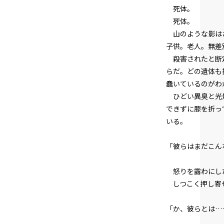
死体。
死体。
山のような影はお
子供。老人。無差
殺害されたと断定
らだ。どの遺体も
蠢いているのがわ
ひどい異臭と光景
できずに膝を折っ
いる。
「彼らはまだこん
怒りを露わにし
しつこく押し寄せ
「か、彼らとは…