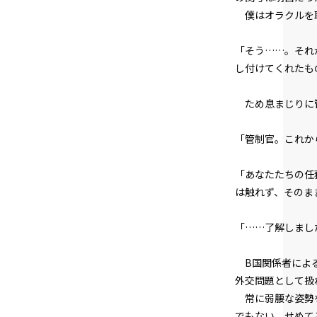
僕はオラクルを
「そう……。それ
し付けてくれたも
ため息まじりに管
「管制官。これか
「あなたたちの任
は触れず、そのま
「……了解しまし
B国関係者による
外交問題として扱
常に弱腰な姿勢を
でもない。せめて