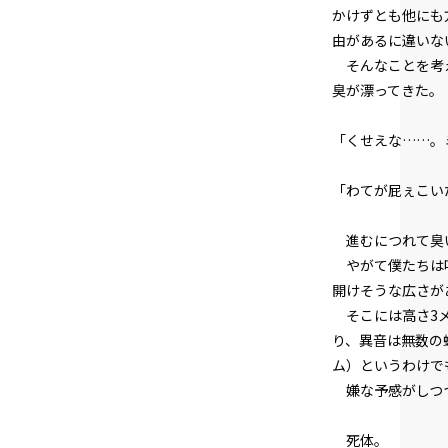
かけずとも他にも
由があるに違いな
そんなことを考え
臭が漂ってきた。
「くせえな……。
「わてが屁ぇこい
進むにつれて臭い
やがて僕たちは吹
開けそうな広さが
そこには高さ3メ
り、異音は無数の
ム）というわけで
嫌な予感がしつつ
死体。