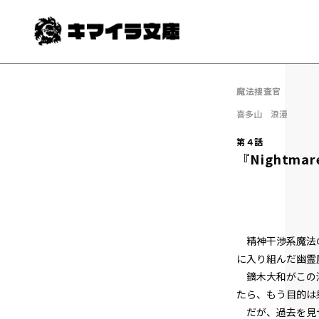
魔法捜査官
喜多山 浪漫
第４話
『Nightm
精神干渉系魔法の
に入り組んだ幽霊
鏑木大和がこの洋
たら、もう目的は
だが、過去を見せ