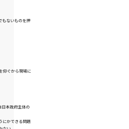
＞
第１話
でもないものを押
『Serial killer（連続殺人鬼）』＜２４
＞
第２話
『Monsters（怪物たち）』＜１＞
第２話
『Monsters（怪物たち）』＜２＞
を仰ぐから現場に
第２話
『Monsters（怪物たち）』＜３＞
第２話
『Monsters（怪物たち）』＜４＞
は日本政府主体の
第２話
『Monsters（怪物たち）』＜５＞
うにかできる問題
かない。