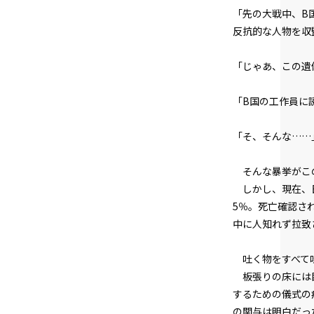
「先の大戦中、B
反抗的な人物を収
「じゃあ、この遺
「B国の工作員に
「そ、そんな……
そんな暴挙がこの
しかし、現在、日
5％。死亡確認され
中に人知れず拉致
吐く物をすべて吐
板張りの床には巨
するための儀式の
の関与は明白だっ