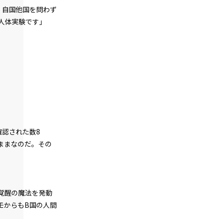
第１話
。自国他国を問わず
『Serial killer（連続殺人鬼）』＜１８
人体実験です」
＞
第１話
『Serial killer（連続殺人鬼）』＜１９
＞
第１話
特大
『Serial killer（連続殺人鬼）』＜２０
大
中
＞
朝
ゴシック
第１話
認された数8
『Serial killer（連続殺人鬼）』＜２１
＞
のままなのだ。その
白
生成り
水色
第１話
組み
縦組み
『Serial killer（連続殺人鬼）』＜２２
＞
覚醒の魔法を発動
第１話
モからもB国の人間
『Serial killer（連続殺人鬼）』＜２３