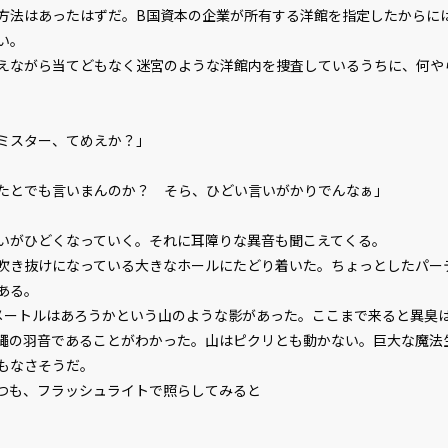
方法はあったはずだ。B国資本の企業が所有する洋館を指定したからに
い。
ながら当てどもなく迷宮のような洋館内を捜査しているうちに、何や
ミスター、てめえか？」
たとでも言いまんのか？ そら、ひどい言いがかりでんなぁ」
がひどくなっていく。それに耳障りな異音も聞こえてくる。
き抜けになっている大きなホールにたどり着いた。ちょっとしたパー
ある。
ートルはあろうかという山のような影があった。ここまで来ると異臭
蠅の羽音であることがわかった。山はピクリとも動かない。巨大な魔法
もなさそうだ。
も、フラッシュライトで照らしてみると――