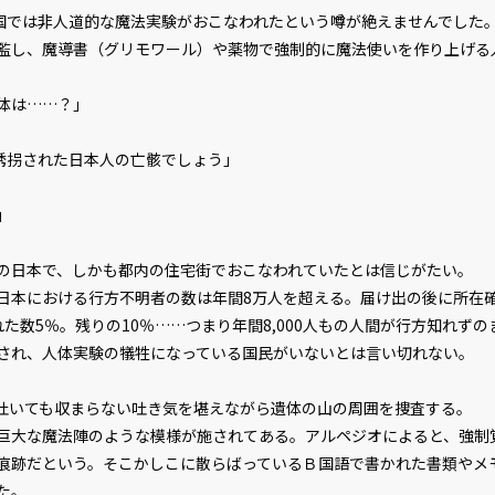
国では非人道的な魔法実験がおこなわれたという噂が絶えませんでした
監し、魔導書（グリモワール）や薬物で強制的に魔法使いを作り上げる
体は……？」
ビューワー設定
誘拐された日本人の亡骸でしょう」
」
文字サイズ
小
フォント
明
日本で、しかも都内の住宅街でおこなわれていたとは信じがたい。
本における行方不明者の数は年間8万人を超える。届け出の後に所在確
た数5％。残りの10％……つまり年間8,000人もの人間が行方知れず
背景色
黒
され、人体実験の犠牲になっている国民がいないとは言い切れない。
組み方向
横
いても収まらない吐き気を堪えながら遺体の山の周囲を捜査する。
大な魔法陣のような模様が施されてある。アルペジオによると、強制
痕跡だという。そこかしこに散らばっているＢ国語で書かれた書類やメ
た。