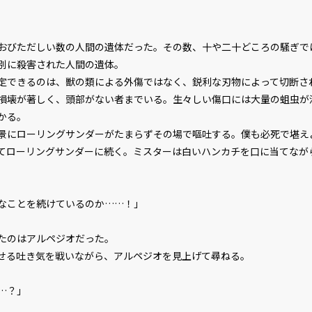
びただしい数の人間の遺体だった。その数、十や二十どころの騒ぎで
別に殺害された人間の遺体。
できるのは、獣の類による外傷ではなく、鋭利な刃物によって切断さ
損壊が著しく、頭部がない者までいる。生々しい傷口には大量の蛆虫が
かる。
にローリングサンダーがたまらずその場で嘔吐する。僕も必死で堪え
てローリングサンダーに続く。ミスターは白いハンカチを口に当てなが
なことを続けているのか……！」
たのはアルペジオだった。
る吐き気を戦いながら、アルペジオを見上げて尋ねる。
…？」