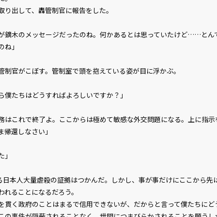
取り出して、轟管制官に報告をした。
が鏑木のメッセージだったのね。何かあるとは思っていたけど……とん
のね」
制官がこぼす。管制室で頭を抱えている姿が目に浮かぶ。
ら僕たちはどうすればよろしいですか？」
務はこれで終了よ。ここからは極めて敏感な外交問題になる。上に指示
ま帰還しなさい」
た」
日本人大量虐殺の証拠はつかんだ。しかし、事が事だけにここから先
われることになるだろう。
貫く政府のことはまるで信用できないが、だからと言って僕たちにど
この事件が隠蔽されることなく、世間につまびらかされることを願うし