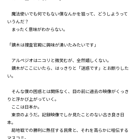
『Serial killer（連続殺人鬼）』
＜１５＞
魔法使いでも何でもない僕なんかを狙って、どうしようって
第１話
いうんだ？
『Serial killer（連続殺人鬼）』
まったく意味がわからない。
＜１６＞
「鏑木は捜査官殿に興味が湧いたみたいです」
第１話
『Serial killer（連続殺人鬼）』
＜１７＞
アルペジオはニコリと微笑むが、全然嬉しくない。
鏑木がここにいたら、はっきりと「迷惑です」とお断りした
第１話
い。
『Serial killer（連続殺人鬼）』
＜１８＞
そんな僕の困惑とは関係なく、目の前に過去の映像がくっき
りと浮かび上がっていく。
第１話
ここは日本か。
『Serial killer（連続殺人鬼）』
＜１９＞
東京のようだ。記録映像でしか見たことのない古き良き日
本。
第１話
局地戦での勝利に熱狂する民衆と、それを高らかに喧伝する
『Serial killer（連続殺人鬼）』
＜２０＞
マスコミ。