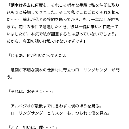
「鏑木は過去に何度も、それこそ様々な手段で私を仲間に取り
『Serial killer（連続殺人鬼）』
＜１０＞
込もうと接触してきました。そして私はことごとくそれを拒ん
だ……。鏑木が私との接触を断ってから、もう十年以上が経ち
第１話
ます。前回の事件で遭遇したとき、彼は一緒に来いと口走って
『Serial killer（連続殺人鬼）』
いましたが、本気で私が翻意するとは思っていないでしょう。
＜１１＞
だから、今回の狙いは私ではないはずです」
第１話
『Serial killer（連続殺人鬼）』
「じゃあ、何が狙いだってんだよ」
＜１２＞
意図が不明な鏑木の仕掛けに苛立つローリングサンダーが問
第１話
う。
『Serial killer（連続殺人鬼）』
＜１３＞
「それは、おそらく……」
第１話
『Serial killer（連続殺人鬼）』
アルペジオが最後までに言わずに僕のほうを見る。
＜１４＞
ローリングサンダーとミスターも、つられて僕を見る。
第１話
「え？ 狙いは、僕……？」