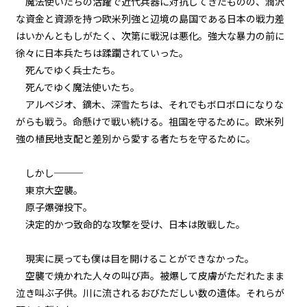
魔法使いたちの活躍で近代兵器に対抗してきたものの、潤沢
『Monsters（怪物たち）』＜１
２＞
な資金と資源を持つ欧米列強と辺境の島国である日本の戦力差
はいかんともしがたく、次第に戦況は悪化。強大な暴力の前に
第２話
徐々に日本兵たちは蹂躙されていった。
『Monsters（怪物たち）』＜１
死んでゆく兵士たち。
３＞
死んでゆく魔法使いたち。
アルペジオ、鏑木、深雪たちは、それでもボロボロになりな
第２話
がらも戦う。命懸けで戦い続ける。祖国を守るために。欧米列
『Monsters（怪物たち）』＜１
４＞
強の植民地支配と差別から愛する者たちを守るために。
第２話
しかし───
『Monsters（怪物たち）』＜１
東京大空襲。
５＞
原子爆弾投下。
決定的かつ致命的な攻撃を受け、日本は敗戦した。
第２話
『Monsters（怪物たち）』＜１
６＞
現実に戻っても僕は目を開けることができなかった。
空襲で焼かれた人々の叫び声。被爆して皮膚がただれたまま
第２話
泣き叫ぶ子供。川に流されるおびただしい数の遺体。それらが
『Monsters（怪物たち）』＜１