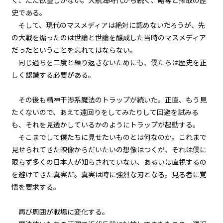
く、ただ欲望しかない。大航海時代から続く、略奪と搾取の歴
第２話
史である。
『Monsters（怪物たち）』＜７
＞
そして、現代のマスメディアは絶対に認めないだろうが、先
の大戦を煽ったのは世論と世論を醸成した当時のマスメディア
第２話
だったということを忘れてはならない。
『Monsters（怪物たち）』＜８
同じ過ちを二度と繰り返さないためにも、僕たちは歴史を正
＞
しく認識する必要がある。
第２話
その後も精神干渉系魔法のトラップが続いた。正直、もう見
『Monsters（怪物たち）』＜９
＞
たくないので、あえて遠回りをしてみたりして回避を試みる
も、それを見透かしているかのようにトラップが起動する。
第２話
そこまでして僕たちに見せたいものとは何なのか。これまで
『Monsters（怪物たち）』＜１
見せられてきた映像からだいたいの想像はつくが、それは僕に
０＞
限らず多くの日本人が知らされていない、あるいは直視するの
を避けてきた真実だ。真実は時に強烈な刃となる。見る者に覚
第２話
悟を要求する。
『Monsters（怪物たち）』＜１
１＞
再び周囲が戦場に変化する。
第２話