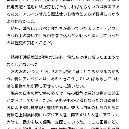
民地支配と差別に終止符を打たなければならないのは事実であ
第２話
文字サイズ
るため、アルペジオたち魔法使いも命令とあらば戦場に向かう
『Monsters（怪物たち）』＜２
＞
中
小
より他なかった。
フォント
結局、戦火はアルペジオたちが憂いていたように……いや、
第２話
それ以上の勢いで世界中を巻き込んだ大戦へと拡大していった
明朝
『Monsters（怪物たち）』＜３
のは歴史の知るところだ。
＞
背景色
第２話
精神干渉系魔法が解けた後も、僕たちは押し黙ったままうつ
『Monsters（怪物たち）』＜４
むくしかなかった。
黒
白
生
＞
おのおのが今見せつけられた現実に思うところがあるのだろ
組み方向
う。特にアルペジオは、あのときこうしていればああしていれ
第２話
ばと後悔の波が押し寄せているに違いない。
横組み
『Monsters（怪物たち）』＜５
＞
現在の日本の歴史書の多くは、先の戦争は軍部の暴走に原因
があるとしている。だが、そもそもの火種となったのは欧米列
第２話
強による植民地支配と差別である。彼らは自国の利益のために
『Monsters（怪物たち）』＜６
発展途上国――具体的にはアジア大陸、南アメリカ大陸、アフリカ
＞
大陸を、武力を以て侵略、支配していった。そこに正義などな