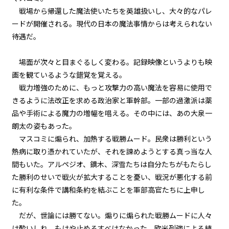
戦場から帰還した魔法使いたちを英雄扱いし、大々的なパレ
第１話
ードが開催される。現代の日本の魔法事情からは考えられない
『Serial killer（連続殺人鬼）』
待遇だ。
＜２１＞
場面が次々と目まぐるしく変わる。記録映像というよりも映
第１話
画を観ているような錯覚を覚える。
『Serial killer（連続殺人鬼）』
＜２２＞
戦力増強のために、もっと攻撃力の高い魔法を容易に使用で
きるように法改正を求める政治家と軍幹部。一部の過激派は薬
第１話
品や手術による魔力の増幅を唱える。その中には、あの大泉一
『Serial killer（連続殺人鬼）』
朗太の姿もあった。
＜２３＞
マスコミに煽られ、加熱する戦勝ムード。民衆は勝利という
熱病に取り憑かれていたが、それを諫めようとする真っ当な人
第１話
間もいた。アルペジオ、鏑木、深雪たちは自分たちがもたらし
『Serial killer（連続殺人鬼）』
＜２４＞
た勝利のせいで戦火が拡大することを憂い、戦況が悪化する前
に有利な条件で講和条約を結ぶことを軍部高官たちに上申し
第２話
た。
『Monsters（怪物たち）』＜１
だが、世論には勝てない。煽りに煽られた戦勝ムードに人々
ビューワー設定
＞
は酔いしれ、もはや止めるすべはなかった。欧米列強による植