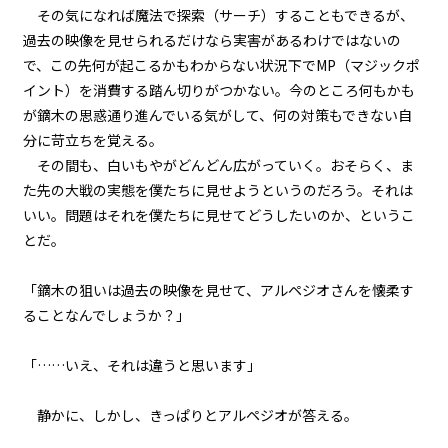
第１話
その気になれば魔法で探索（サーチ）することもできるが、
『Serial killer（連続殺人鬼）』
過去の映像を見せられるだけなら実害があるわけではないの
＜５＞
で、この先何が起こるかもわからない状況下でMP（マジックポ
イント）を消費する踏ん切りがつかない。今のところ何もかも
第１話
が鏑木の思惑通り進んでいる気がして、何の対策もできない自
『Serial killer（連続殺人鬼）』
＜６＞
分に苛立ちを覚える。
その間も、白いもやがどんどん広がっていく。おそらく、ま
第１話
た先の大戦の実態を僕たちに見せようというのだろう。それは
『Serial killer（連続殺人鬼）』
いい。問題はそれを僕たちに見せてどうしたいのか、というこ
＜７＞
とだ。
第１話
「鏑木の狙いは過去の映像を見せて、アルペジオさんを懐柔す
『Serial killer（連続殺人鬼）』
＜８＞
ることなんでしょうか？」
第１話
「……いえ、それは違うと思います」
『Serial killer（連続殺人鬼）』
＜９＞
静かに、しかし、きっぱりとアルペジオが答える。
第１話