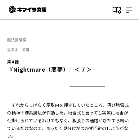
目次
第１話
魔法捜査官
『Serial killer（連続殺人鬼）』
＜１＞
喜多山 浪漫
第４話
第１話
『Nightmare（悪夢）』＜７＞
『Serial killer（連続殺人鬼）』
＜２＞
第１話
『Serial killer（連続殺人鬼）』
＜３＞
それからしばらく屋敷内を捜査していたところ、再び地雷式
の精神干渉系魔法が作動した。地雷式と言っても実際に地雷が
第１話
仕掛けられているわけでもなく、板張りの通路がひたすら続い
『Serial killer（連続殺人鬼）』
＜４＞
ているだけなので、まったく見分けがつかず回避のしようがな
い。