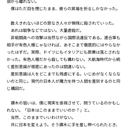
頭から離れない。
７＞
僕はただ目を閉じたまま、彼らの冥福を祈るしかなかった。
第２話
数えきれないほどの罪なき人々が無残に殺されていった。
『Monsters（怪物たち）』＜１
８＞
あれは戦争などではない。大量虐殺だ。
非戦闘員への攻撃は当然ながら国際法違反である。連合軍も
第２話
相手が有色人種じゃなければ、あそこまで徹底的にはやらなか
『Monsters（怪物たち）』＜１
ったはずだ。実際、ドイツにもイタリアにも原爆は落とされな
９＞
かった。有色人種だから殺しても構わない。大航海時代から続
第２話
く差別意識が根底にあったのは間違いない。
『Monsters（怪物たち）』＜２
差別意識は人をどこまでも残虐にする。いじめがなくならな
０＞
いのと同じ。現代の日本人が魔力を持つ人間を差別するのと同
じ構図だ。
第３話
『Grimoire（魔導書）』＜１＞
鏑木の狙いは、僕に現実を直視させて、問うているのかもし
れない。「日本はこのままでいいのか？」と。
第３話
当然、このままでいいわけがない。
『Grimoire（魔導書）』＜２＞
共に日本を変えよう。そう鏑木に手を差し伸べられたとき、