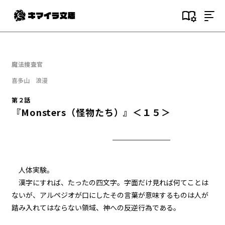
目次
第１話
魔法捜査官
『Serial killer（連続殺人鬼）』
＜１＞
喜多山 浪漫
第２話
第１話
『Monsters（怪物たち）』＜１５＞
『Serial killer（連続殺人鬼）』
＜２＞
第１話
『Serial killer（連続殺人鬼）』
＜３＞
人体実験。
漢字にすれば、たったの四文字。字面だけ見れば何てことは
第１話
ないが、アルペジオが口にしたその言葉が意味するものは人が
『Serial killer（連続殺人鬼）』
＜４＞
踏み入れてはならない領域、神への反逆行為である。