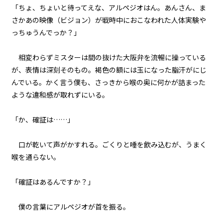
第１話
「ちょ、ちょいと待ってえな、アルペジオはん。あんさん、ま
『Serial killer（連続殺人鬼）』
さかあの映像（ビジョン）が戦時中におこなわれた人体実験や
＜５＞
っちゅうんでっか？」
第１話
相変わらずミスターは間の抜けた大阪弁を流暢に操っている
『Serial killer（連続殺人鬼）』
＜６＞
が、表情は深刻そのもの。褐色の額には玉になった脂汗がにじ
んでいる。かく言う僕も、さっきから喉の奥に何かが詰まった
第１話
ような違和感が取れずにいる。
『Serial killer（連続殺人鬼）』
＜７＞
「か、確証は……」
第１話
口が乾いて声がかすれる。ごくりと唾を飲み込むが、うまく
『Serial killer（連続殺人鬼）』
＜８＞
喉を通らない。
第１話
「確証はあるんですか？」
『Serial killer（連続殺人鬼）』
＜９＞
僕の言葉にアルペジオが首を振る。
第１話