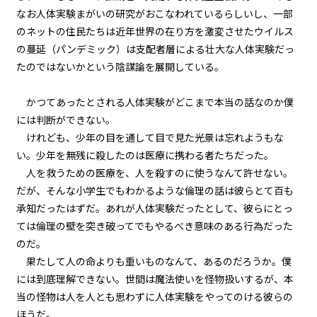
『Serial killer（連続殺人鬼）』
＜１５＞
なお人体実験まがいの研究がおこなわれているらしいし、一部
のネットの住民たちは近年世界の在り方を激変させたウイルス
第１話
の蔓延（パンデミック）は支配者層による壮大な人体実験だっ
『Serial killer（連続殺人鬼）』
たのではないかという陰謀論を展開している。
＜１６＞
かつてあったとされる人体実験がどこまで本当の話なのか僕
第１話
には判断ができない。
『Serial killer（連続殺人鬼）』
＜１７＞
けれども、少年の目を通して目で見た光景は忘れようもな
い。少年を無残に殺したのは医療に携わる者たちだった。
第１話
人を救うための医療を、人を殺すのに使うなんて許せない。
『Serial killer（連続殺人鬼）』
だが、そんな小学生でもわかるような倫理の話は彼らとて百も
＜１８＞
承知だったはずだ。あれが人体実験だったとして、彼らにとっ
ては倫理の壁を突き破ってでもやるべき意味のある行為だった
第１話
のだ。
『Serial killer（連続殺人鬼）』
＜１９＞
果たして人の命よりも重いものなんて、あるのだろうか。僕
には到底理解できない。世間は魔法使いを怪物扱いするが、本
第１話
当の怪物は人を人とも思わずに人体実験をやってのける彼らの
『Serial killer（連続殺人鬼）』
＜２０＞
ほうだ。