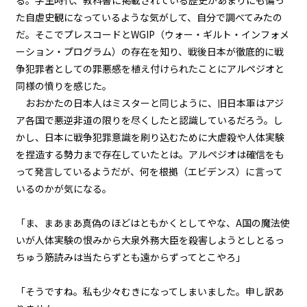
る。学生時代、教科書に掲載されている歴史があまりにも偏っ
第２話
た自虐史観になっているような気がして、自分で調べてみたの
『Monsters（怪物たち）』＜７
＞
だ。そこでプレスコードとWGIP（ウォー・ギルト・インフォメ
ーション・プログラム）の存在を知り、戦後日本が徹底的に戦
第２話
争犯罪者としての罪悪感を植え付けられたことにアルペジオと
『Monsters（怪物たち）』＜８
同様の憤りを感じた。
＞
おおかたの日本人はミスターと同じように、旧日本軍はアジ
ア各国で悪逆非道の限りを尽くしたと認識しているだろう。し
第２話
かし、日本に戦争犯罪意識を刷り込むために大虐殺や人体実験
『Monsters（怪物たち）』＜９
＞
を捏造する勢力まで存在していたとは。アルペジオは確信をも
って発言しているようだが、何を根拠（エビデンス）に言って
第２話
いるのかが気になる。
『Monsters（怪物たち）』＜１
０＞
「ま、まあまあ真偽のほどはともかくとしてやな、A国の魔法使
いが人体実験の恨みから大泉外務大臣を殺害しようとしとるっ
第２話
ちゅう筋読みは当たらずとも遠からずってとこやろ」
『Monsters（怪物たち）』＜１
１＞
「そうですね。私も少々むきになってしまいました。申し訳あ
第２話