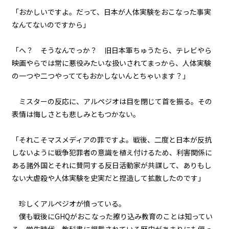
「おかしいですよ。だって、日本が人体実験をおこなった事実
第２話
なんてないのですから」
『Monsters（怪物たち）』＜２
＞
「へ？ そうなんでっか？ 旧日本軍ちゅうたら、テレビやら
第２話
映画やらでは常に悪役みたいな扱いされてまっから、人体実験
『Monsters（怪物たち）』＜３
の一つや二つやっててもおかしないんとちゃいます？」
＞
第２話
ミスターの反応に、アルペジオは目を閉じて首を振る。その
『Monsters（怪物たち）』＜４
表情は悔しさとも悲しみともつかない。
＞
「それこそマスメディアの罪ですよ。戦後、二度と日本が反抗
第２話
しないように戦争犯罪者の意識を植え付けるため、利害関係に
『Monsters（怪物たち）』＜５
＞
ある諸外国とそれに賛同する反日活動家が共謀して、ありもし
ない大虐殺や人体実験を史実だと捏造して拡散したのです」
第２話
『Monsters（怪物たち）』＜６
珍しくアルペジオが憤っている。
＞
僕も戦後にGHQがおこなった擦り込み教育のことは知ってい