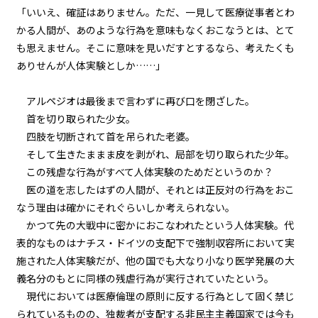
「いいえ、確証はありません。ただ、一見して医療従事者とわ
『Serial killer（連続殺人鬼）』
＜１０＞
かる人間が、あのような行為を意味もなくおこなうとは、とて
も思えません。そこに意味を見いだすとするなら、考えたくも
第１話
ありせんが人体実験としか……」
『Serial killer（連続殺人鬼）』
＜１１＞
アルペジオは最後まで言わずに再び口を閉ざした。
第１話
首を切り取られた少女。
『Serial killer（連続殺人鬼）』
四肢を切断されて首を吊られた老婆。
＜１２＞
そして生きたままま皮を剥がれ、局部を切り取られた少年。
この残虐な行為がすべて人体実験のためだというのか？
第１話
医の道を志したはずの人間が、それとは正反対の行為をおこ
『Serial killer（連続殺人鬼）』
＜１３＞
なう理由は確かにそれぐらいしか考えられない。
かつて先の大戦中に密かにおこなわれたという人体実験。代
第１話
表的なものはナチス・ドイツの支配下で強制収容所において実
『Serial killer（連続殺人鬼）』
施された人体実験だが、他の国でも大なり小なり医学発展の大
＜１４＞
義名分のもとに同様の残虐行為が実行されていたという。
現代においては医療倫理の原則に反する行為として固く禁じ
第１話
られているものの、独裁者が支配する非民主主義国家では今も