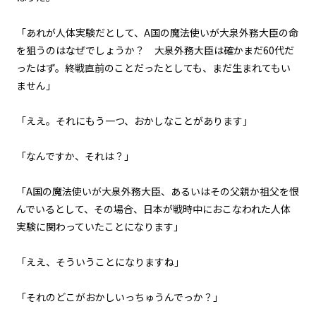
第１話
「あれが人体実験だとして、A国の魔法使いが大泉外務大臣の命
ビューワー設定
『Serial killer（連続殺人鬼）』
を狙うのはなぜでしょうか？ 大泉外務大臣は確かまだ60代だ
＜２１＞
ったはず。終戦直前のことだったとしても、まだ生まれてもい
文字サイズ
ません」
第１話
中
『Serial killer（連続殺人鬼）』
小
＜２２＞
「ええ。それにもう一つ、おかしなことがあります」
フォント
第１話
明朝
「なんですか、それは？」
『Serial killer（連続殺人鬼）』
＜２３＞
「A国の魔法使いが大泉外務大臣、あるいはその父親か祖父を恨
背景色
んでいるとして、その場合、日本が戦時中におこなわれた人体
第１話
黒
白
生
実験に関わっていたことになります」
『Serial killer（連続殺人鬼）』
＜２４＞
組み方向
「ええ、そういうことになりますね」
横組み
第２話
『Monsters（怪物たち）』＜１
「それのどこがおかしいっちゅうんでっか？」
＞