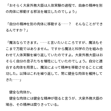
フォント
「おそらく大泉外務大臣は人体実験の過程で、自身の精神を別
第１話
明朝
の肉体に移動する邪法を確立したのでしょう」
『Serial killer（連続殺人鬼）』
＜２１＞
「自分の精神を別の肉体に移動する……？ そんなことができ
背景色
るんですか？」
第１話
黒
白
生
『Serial killer（連続殺人鬼）』
＜２２＞
「魔法ならできます。……と言いたいところですが、魔法もそ
組み方向
こまで万能ではありません。ですから魔法と科学の力を組み合
横組み
第１話
わせて人体実験を繰り返していたのですよ。大泉外務大臣はお
『Serial killer（連続殺人鬼）』
そらく自分の息子たちを犠牲にしていたのでしょう。自分と適
＜２３＞
合する肉体を用意し、魔法によって精神を移動させることに成
功した。以降はこれを繰り返して、常に健全な肉体を維持して
第１話
きた……」
『Serial killer（連続殺人鬼）』
＜２４＞
健全な肉体か。
第２話
健全な肉体には健全な精神が宿ると言うが、大泉外務大臣の
『Monsters（怪物たち）』＜１
場合、その精神は腐りきっている。
＞