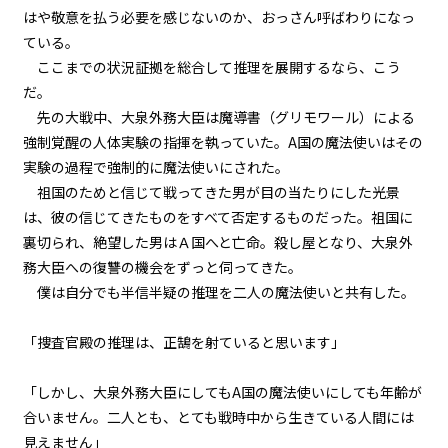
はや敬意を払う必要を感じないのか、おっさん呼ばわりになっ
『Serial killer（連続殺人鬼）』
＜１０＞
ている。
ここまでの状況証拠を総合して推理を展開するなら、こう
第１話
だ。
『Serial killer（連続殺人鬼）』
先の大戦中、大泉外務大臣は魔導書（グリモワール）による
＜１１＞
強制覚醒の人体実験の指揮を執っていた。A国の魔法使いはその
第１話
実験の過程で強制的に魔法使いにされた。
『Serial killer（連続殺人鬼）』
祖国のためと信じて戦ってきた男が目の当たりにした光景
＜１２＞
は、彼の信じてきたものをすべて否定するものだった。祖国に
裏切られ、絶望した男はＡ国へと亡命。殺し屋となり、大泉外
第１話
務大臣への復讐の機会をずっと伺ってきた。
『Serial killer（連続殺人鬼）』
＜１３＞
僕は自分でも半信半疑の推理を二人の魔法使いと共有した。
第１話
「捜査官殿の推理は、正鵠を射ていると思います」
『Serial killer（連続殺人鬼）』
＜１４＞
「しかし、大泉外務大臣にしてもA国の魔法使いにしても年齢が
合いません。二人とも、とても戦時中から生きている人間には
第１話
見えません」