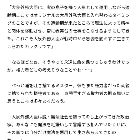
「大泉外務大臣は、実の息子を操り人形として運用しながら適
第２話
齢期――ここではオリジナルの大泉外務大臣と入れ替わるタイミン
『Monsters（怪物たち）』＜２
＞
グのことですが、その適齢期が来たところで魔法によって精神
と肉体を移動させ、常に表舞台の仕事をこなせるようにしてき
第２話
た。これこそ大泉外務大臣が戦時中から容姿を変えずに生きて
『Monsters（怪物たち）』＜３
こられたカラクリです」
＞
第２話
「なるほどなぁ、そうやって永遠に命を保つっちゅうわけでっ
『Monsters（怪物たち）』＜４
か。権力者どもの考えそうなことやわ……」
＞
ぺっと唾を吐き捨てるミスター。彼もまた権力者だった両親
第２話
に捨てられた犠牲者である。身勝手すぎる権力者の振る舞いに
『Monsters（怪物たち）』＜５
＞
思うところは多々あるだろう。
第２話
「大泉外務大臣は脱・魔法社会を謳ってのし上がってきた政治
『Monsters（怪物たち）』＜６
家。あんなにも魔法を毛嫌いして警護すら拒んでいたくせに、
＞
その裏では自分だけ魔法を悪用して生き永らえてきたの