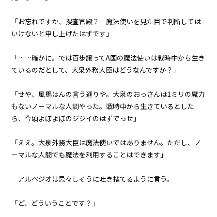
『Serial killer（連続殺人鬼）』
＜１５＞
「お忘れですか、捜査官殿？ 魔法使いを見た目で判断しては
第１話
いけないと申し上げたはずです」
『Serial killer（連続殺人鬼）』
＜１６＞
「……確かに。では百歩譲ってA国の魔法使いは戦時中から生き
ているのだとして、大泉外務大臣はどうなんですか？」
第１話
『Serial killer（連続殺人鬼）』
＜１７＞
「せや、風馬はんの言う通りや。大泉のおっさんは1ミリの魔力
もないノーマルな人間やった。戦時中から生きているとした
第１話
ら、今頃よぼよぼのジジイのはずでっせ」
『Serial killer（連続殺人鬼）』
＜１８＞
「ええ。大泉外務大臣は魔法使いではありません。ただし、ノ
ーマルな人間でも魔法を利用することはできます」
第１話
ビューワー設定
『Serial killer（連続殺人鬼）』
＜１９＞
アルペジオは忌々しそうに吐き捨てるように言う。
文字サイズ
第１話
「ど、どういうことです？」
中
小
『Serial killer（連続殺人鬼）』
＜２０＞