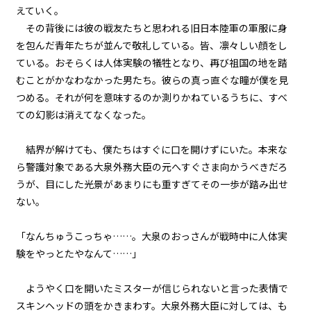
第１話
えていく。
『Serial killer（連続殺人鬼）』
その背後には彼の戦友たちと思われる旧日本陸軍の軍服に身
＜５＞
を包んだ青年たちが並んで敬礼している。皆、凛々しい顔をし
ている。おそらくは人体実験の犠牲となり、再び祖国の地を踏
第１話
むことがかなわなかった男たち。彼らの真っ直ぐな瞳が僕を見
『Serial killer（連続殺人鬼）』
＜６＞
つめる。それが何を意味するのか測りかねているうちに、すべ
ての幻影は消えてなくなった。
第１話
『Serial killer（連続殺人鬼）』
結界が解けても、僕たちはすぐに口を開けずにいた。本来な
＜７＞
ら警護対象である大泉外務大臣の元へすぐさま向かうべきだろ
うが、目にした光景があまりにも重すぎてその一歩が踏み出せ
第１話
ない。
『Serial killer（連続殺人鬼）』
＜８＞
「なんちゅうこっちゃ……。大泉のおっさんが戦時中に人体実
第１話
験をやっとたやなんて……」
『Serial killer（連続殺人鬼）』
＜９＞
ようやく口を開いたミスターが信じられないと言った表情で
スキンヘッドの頭をかきまわす。大泉外務大臣に対しては、も
第１話