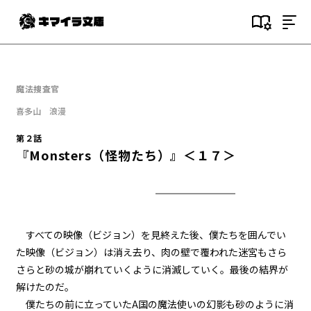
目次
第１話
魔法捜査官
『Serial killer（連続殺人鬼）』
＜１＞
喜多山 浪漫
第２話
第１話
『Monsters（怪物たち）』＜１７＞
『Serial killer（連続殺人鬼）』
＜２＞
第１話
『Serial killer（連続殺人鬼）』
＜３＞
すべての映像（ビジョン）を見終えた後、僕たちを囲んでい
た映像（ビジョン）は消え去り、肉の壁で覆われた迷宮もさら
第１話
さらと砂の城が崩れていくように消滅していく。最後の結界が
『Serial killer（連続殺人鬼）』
＜４＞
解けたのだ。
僕たちの前に立っていたA国の魔法使いの幻影も砂のように消