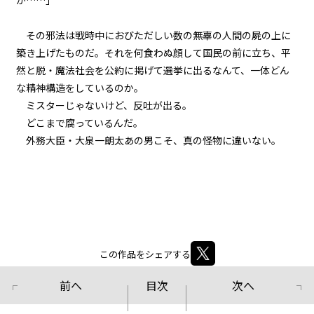
か……」
第２話
『Monsters（怪物たち）』＜７
＞
その邪法は戦時中におびただしい数の無辜の人間の屍の上に
築き上げたものだ。それを何食わぬ顔して国民の前に立ち、平
第２話
然と脱・魔法社会を公約に掲げて選挙に出るなんて、一体どん
『Monsters（怪物たち）』＜８
な精神構造をしているのか。
＞
ミスターじゃないけど、反吐が出る。
どこまで腐っているんだ。
第２話
外務大臣・大泉一朗太――あの男こそ、真の怪物に違いない。
『Monsters（怪物たち）』＜９
＞
第２話
『Monsters（怪物たち）』＜１
０＞
第２話
この作品をシェアする
『Monsters（怪物たち）』＜１
１＞
前へ
目次
次へ
第２話