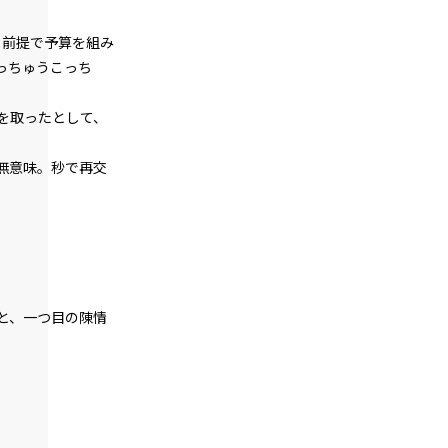
一章
ぐ前提で予算を組み
ギルド委員会（１）
っちゅうこっち
一章
ギルド委員会（２）
を取ったとして、
一章
無意味。秒で再交
ギルド委員会（３）
一章
ギルド委員会（４）
一章
と、一つ目の陳情
ギルド委員会（５）
一章
ギルド委員会（６）
一章