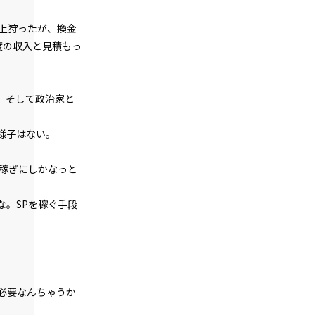
一章
青春白球大暴投（２）
以上狩ったが、換金
度の収入と見積もっ
一章
青春白球大暴投（３）
一章
、そして政治家と
青春白球大暴投（４）
様子はない。
一章
代表会議（１）
稼ぎにしかなっと
一章
。SPを稼ぐ手段
代表会議（２）
一章
代表会議（３）
一章
必要なんちゃうか
代表会議（４）