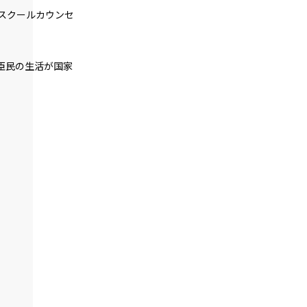
一章
スクールカウンセ
地竜戦（６）
一章
地竜戦（７）
臣民の生活が国家
一章
地竜戦（８）
一章
青春乱闘大声援（１）
一章
青春乱闘大声援（２）
一章
青春乱闘大声援（３）
一章
青春乱闘大声援（４）