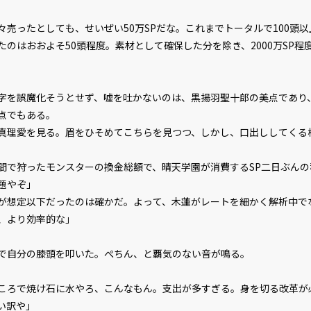
々売ったとしても、せいぜい50万SPだな。これまでトータルで100頭
たのはおおよそ50頭程度。素材として確保した分を除き、2000万SP程
を誤魔化そうとせず、嘘を吐かないのは、黒揚羽聖十郎の美点であり
点でもある。
理愛を見る。眉をひそめてこちらを見つつ、しかし、口出ししてくる
間で狩ったモンスターの換金総額で、晴天学園が消費するSP二日ぶんの
題やぞ」
が想定以下だったのは確かだ。よって、木蓮がレートを細かく解析中でな
より効率的な――」
自分の膝頭を叩いた。ぺちん、と覇気のない音が鳴る。
ころで焼け石に水やろ、こんなもん。支出が多すぎる。身を切る改革が
い訳や」