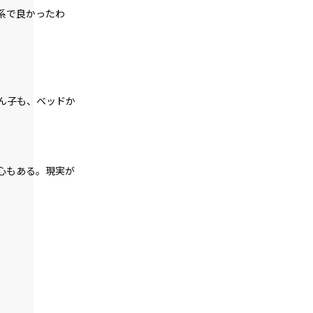
ギルド委員会（７）
系で良かったわ
一章
ギルド委員会（８）
一章
地竜戦（１）
ん子も、ベッドか
一章
地竜戦（２）
心もある。現実が
一章
地竜戦（３）
一章
地竜戦（４）
一章
地竜戦（５）