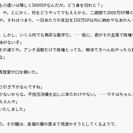
も小遣いは等しく5000SPなんだが。どう身を切れと？」
、や。とにかく、何をどうやってでもええから、二週間で2000万SP稼
や。それはつまり、一日あたりの支出を150万SP以内に納めやなあかん
。しかし、いくら何でも無茶な数字だ。……仮に、君がその主張で政権
味がないぞ」
その通りや。アンチ活動だけで政権とっても、解決できへんねやったら
な」
真理愛が口を開いた。
り引き下がるんですね」
かないからな。不信任決議を出しに来たわけやない。……ウチはちゃん
ええんや」
いたしました」
。その瞳は、金雄の腹の底まで見透かそうとしてくるようで、