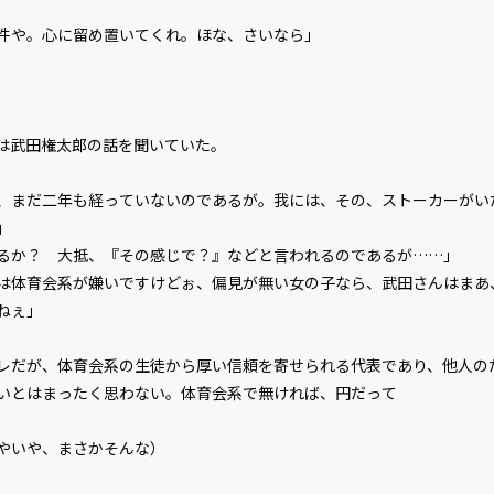
件や。心に留め置いてくれ。ほな、さいなら」
ビューワー設定
は武田権太郎の話を聞いていた。
文字サイズ
小
ても、まだ二年も経っていないのであるが。我には、その、ストーカーがい
」
フォント
明
るか？ 大抵、『その感じで？』などと言われるのであるが……」
は体育会系が嫌いですけどぉ、偏見が無い女の子なら、武田さんはまあ
背景色
黒
ねぇ」
組み方向
横
だが、体育会系の生徒から厚い信頼を寄せられる代表であり、他人の
いとはまったく思わない。体育会系で無ければ、円だって――
いやいや、まさかそんな）