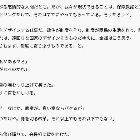
ぶる感情的な人間だとも。だが、我々が現状できることは、保険教諭と
セリングだけで、それはすでにやってもらっている。そうだろう？」
デザインする仕事だ。政治が制度を作り、制度が臣民の生活を作り、
れは、遠回りな国家のデザインそのものだ――ゆえに、金雄はこう思う。
もまず、制度に寄り添うものである、と。
度があるやろ」
があるのかね」
唇の端をつり上げて笑った。
うに首をかしげる。
？ なにか、腹案が。良い案ならパクるが」
・・・・・・
つだけや。
身を切る改革
。それ以上でもそれ以下でもない」
ら飛び降りて、会長机に背を向けた。