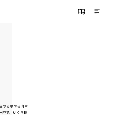
目次
序
晴天に飛ぶ生徒会
一章
転移する学園（１）
一章
転移する学園（２）
一章
転移する学園（３）
一章
青春白球大暴投（１）
の皮やら爪やら肉や
一匹で、いくら稼