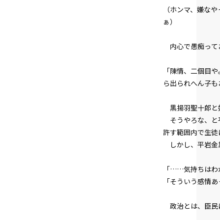
（ホンマ、嫌なや
ぁ）
内心で愚痴って
「陳情、二個目や
ら出られへん子も
黒揚羽聖十郎と
そうやろな、と平
許す範囲内で生徒
しかし、平岩金
「……気持ちはわ
「そういう感情あ
政治とは、臣民に