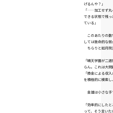
げるんや？」
「……加工せず丸
できる状態で残っ
ている」
このあたりの数字
しては致命的な弱
ちらりと如月院真
「晴天学園が二週
らん。これは大問
「換金による収入
を積極的に模索し、
金雄は小さな手で
「効率的にしたと
って、そう言いた