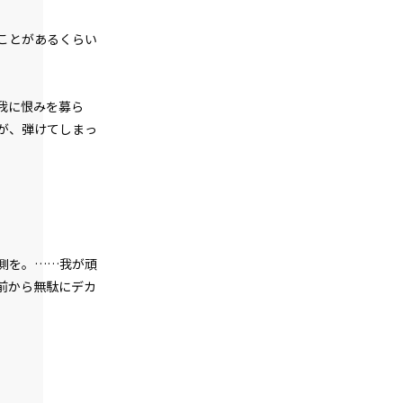
出陣（１）
ことがあるくらい
一章
出陣（２）
我に恨みを募ら
一章
のが、弾けてしまっ
出陣（３）
一章
黒獅子（１）
一章
黒獅子（２）
側を。……我が頑
前から無駄にデカ
一章
黒獅子（３）
一章
エピローグ