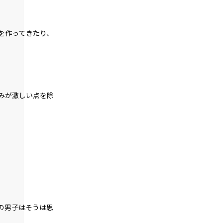
一章
を作ってきたり、
不信任決議（８）
一章
不信任決議（９）
一章
みが激しい点を除
不信任決議（１０）
一章
不信任決議（１１）
一章
不信任決議（１２）
一章
不信任決議（１３）
の男子はそうは思
一章