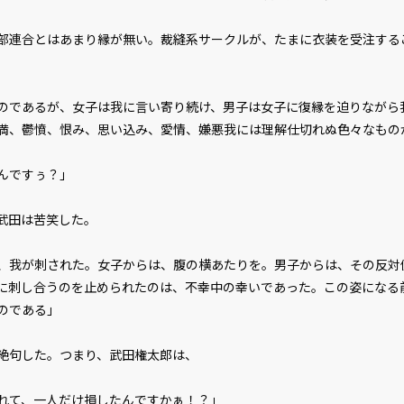
連合とはあまり縁が無い。裁縫系サークルが、たまに衣装を受注する
のであるが、女子は我に言い寄り続け、男子は女子に復縁を迫りながら
満、鬱憤、恨み、思い込み、愛情、嫌悪――我には理解仕切れぬ色々なも
んですぅ？」
武田は苦笑した。
、我が刺された。女子からは、腹の横あたりを。男子からは、その反対
に刺し合うのを止められたのは、不幸中の幸いであった。この姿になる
のである」
絶句した。つまり、武田権太郎は、
れて、一人だけ損したんですかぁ！？」