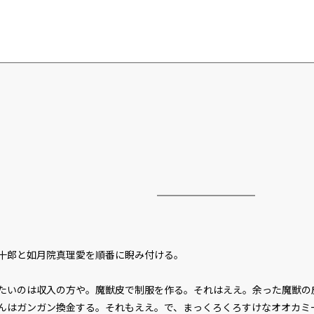
十郎と如月院真理愛を順番に睨み付ける。
たいのは――収入の方や。魔獣皮で制服を作る。それはええ。余った魔獣
んはガンガン換金する。それもええ。で、まっくろくろすけなオオカミ