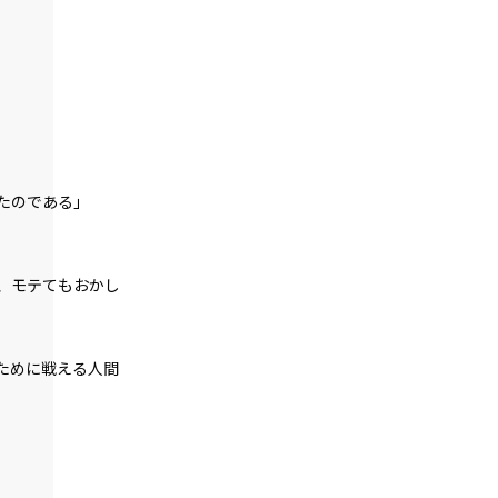
一章
不信任決議（１）
一章
不信任決議（２）
一章
特大
大
中
不信任決議（３）
たのである」
朝
ゴシック
一章
不信任決議（４）
、モテてもおかし
白
生成り
水色
一章
不信任決議（５）
組み
縦組み
ために戦える人間
一章
不信任決議（６）
一章
不信任決議（７）