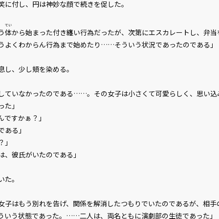
笑に付し、円は神妙な顔で続きを促した。
てい
う
体
から始まった付き纏い行為だったが、次第にエスカレートし、弁当
うよくわからん行為まで始めたり……そういう状況であったのである」
息し、少し頬を染める。
していなかったのである……。その女子は小さくて可愛らしく、思い込
った」
んですかぁ？」
である」
？」
は、彼氏がいたのである」
いた。
女子はもう別れを告げ、関係を解消したつもりでいたのであるが、相手
ういう状態であった。……二人は、両名ともに演劇部の生徒であった」