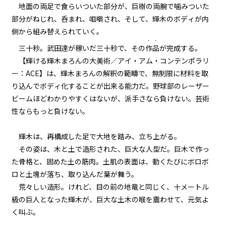
地面の両足で食らいついた部分が、巨樹の両腕で噛みついた
一章
部分がねじれ、呑まれ、咀嚼され、そして、輝木のボディが内
ギルド委員会（６）
側から組み替えられていく。
・・
一章
三十秒。武田達が稼いだ三十秒で、その
作品
が完成する。
ギルド委員会（７）
【輝ける輝木まろんの大美術／アイ・アム・コンテンポラリ
ー：ACE】は、輝木まろんの解釈の範疇で、無制限に材料を取
一章
り込んでボディ化することが出来る能力だ。野球部のレーザー
ギルド委員会（８）
ビームほどわかりやすくはないが、派手さなら負けない。芸術
性ならもっと負けない。
一章
地竜戦（１）
輝木は、再構成した足で大地を踏み、立ち上がる。
その姿は、木と土で造形された、巨大な人型だ。巨木で作っ
一章
た骨格と、固めた土の筋肉。土肌の表面は、動くたびにボロボ
地竜戦（２）
ロと土塊が落ち、取り込んだ葉が舞う。
荒々しい造形。けれど、目の前の地竜と同じく、十メートル
一章
級の巨人となった輝木が、巨大な土木の喉を震わせて、元気よ
地竜戦（３）
く叫ぶ。