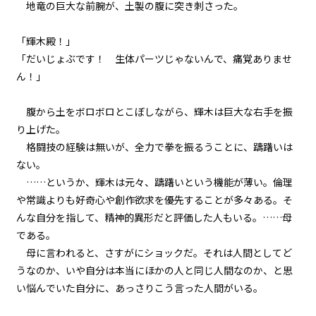
地竜の巨大な前腕が、土製の腹に突き刺さった。
一章
「輝木殿！」
不信任決議（１１）
「だいじょぶです！ 生体パーツじゃないんで、痛覚ありませ
ん！」
一章
不信任決議（１２）
腹から土をボロボロとこぼしながら、輝木は巨大な右手を振
り上げた。
一章
格闘技の経験は無いが、全力で拳を振るうことに、躊躇いは
不信任決議（１３）
ない。
……というか、輝木は元々、躊躇いという機能が薄い。倫理
一章
や常識よりも好奇心や創作欲求を優先することが多々ある。そ
出陣（１）
んな自分を指して、精神的異形だと評価した人もいる。……母
である。
一章
母に言われると、さすがにショックだ。それは人間としてど
出陣（２）
うなのか、いや自分は本当にほかの人と同じ人間なのか、と思
い悩んでいた自分に、あっさりこう言った人間がいる。
一章
出陣（３）