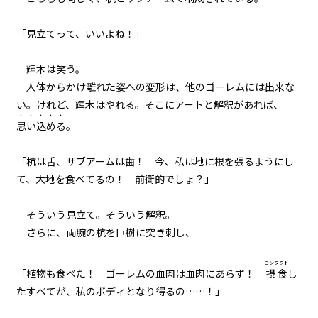
一章
「見立てって、いいよね！」
代表会議（４）
一章
輝木は笑う。
ギルド委員会（１）
人体からかけ離れた姿への変形は、他のゴーレムには出来な
い。けれど、輝木はやれる。そこにアートと解釈があれば、
・・・・・
一章
思い込める
。
ギルド委員会（２）
「杭は舌、サブアームは歯！ 今、私は地に根を張るようにし
一章
て、大地を食べてるの！ 前衛的でしょ？」
ギルド委員会（３）
そういう見立て。そういう解釈。
一章
さらに、両腕の杭を巨樹に突き刺し、
ギルド委員会（４）
コンタクト
「植物も食べた！ ゴーレムの血肉は血肉にあらず！
摂食
し
一章
たすべてが、私のボディとなり得るの……！」
ギルド委員会（５）