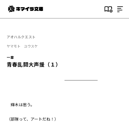
目次
序
アオハルクエスト
晴天に飛ぶ生徒会
ヤマモト ユウスケ
一章
一章
転移する学園（１）
青春乱闘大声援（１）
一章
転移する学園（２）
一章
転移する学園（３）
輝木は思う。
一章
（部隊って、アートだね！）
青春白球大暴投（１）