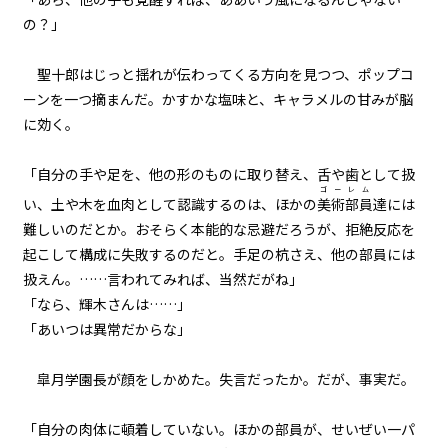
青春乱闘大声援（２）
の？」
一章
聖十郎はじっと揺れが伝わってくる方向を見つつ、ポップコ
青春乱闘大声援（３）
ーンを一つ摘まんだ。かすかな塩味と、キャラメルの甘みが脳
に効く。
一章
青春乱闘大声援（４）
「自分の手や足を、他の形のものに取り替え、舌や歯として扱
ゴーレム
い、土や木を血肉として認識するのは、ほかの
美術部員
達には
一章
難しいのだとか。おそらく本能的な忌避だろうが、拒絶反応を
不信任決議（１）
起こして構成に失敗するのだと。手足の杭さえ、他の部員には
扱えん。……言われてみれば、当然だがね」
一章
「なら、輝木さんは……」
不信任決議（２）
「あいつは異常だからな」
一章
皐月学園長が顔をしかめた。失言だったか。だが、事実だ。
不信任決議（３）
ビューワー設定
「自分の肉体に頓着していない。ほかの部員が、せいぜい一パ
一章
文字サイズ