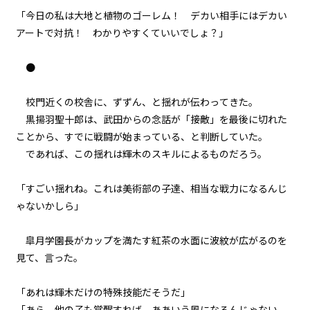
一章
「今日の私は大地と植物のゴーレム！ デカい相手にはデカい
地竜戦（４）
アートで対抗！ わかりやすくていいでしょ？」
一章
●
地竜戦（５）
校門近くの校舎に、ずずん、と揺れが伝わってきた。
一章
黒揚羽聖十郎は、武田からの念話が「接敵」を最後に切れた
地竜戦（６）
ことから、すでに戦闘が始まっている、と判断していた。
一章
であれば、この揺れは輝木のスキルによるものだろう。
地竜戦（７）
「すごい揺れね。これは美術部の子達、相当な戦力になるんじ
一章
ゃないかしら」
地竜戦（８）
皐月学園長がカップを満たす紅茶の水面に波紋が広がるのを
一章
見て、言った。
青春乱闘大声援（１）
「あれは輝木だけの特殊技能だそうだ」
一章
「あら、他の子も覚醒すれば、ああいう風になるんじゃない