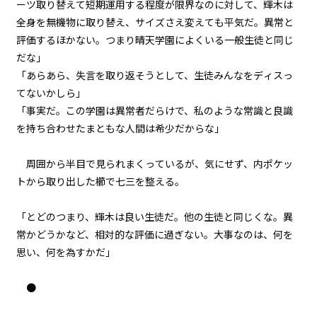
ーツ取り替えて短期運用する程度が限界なのに対して、輝木は
不信任決議（４）
全身を無機物に取り替え、サイズさえ変えても平気だ。異常と
中
小
一章
評価するほかない。つまり――晴天学園によくいる一般生徒と同じ
フォント
不信任決議（５）
だな」
明朝
「あらあら、失言を取り返そうとして、生徒みんなをディスっ
一章
てないかしら」
不信任決議（６）
「事実だ。この学園は異常者だらけで、私のような常識と良識
背景色
を持ち合わせたまともな人間は希少だからな」
一章
黒
白
生
不信任決議（７）
組み方向
周囲から半目で見られまくっているが、気にせず、内ポケッ
トから取り出した櫛で七三を整える。
横組み
一章
不信任決議（８）
「とどのつまり、輝木は良い生徒だ。他の生徒と同じくな。異
常かどうかなど、相対的な評価に過ぎない。大事なのは、何を
一章
思い、何を為すかだ」
不信任決議（９）
●
一章
不信任決議（１０）