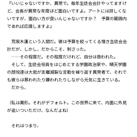
『いいじゃないですか、異常で。毎年生徒会会計やってますけ
一章
ど、会長が異常な年度ほど面白いですよ。アートには詳しくな
黒獅子（１）
いですが、面白い方が良いんじゃないですか？ 予算の範囲内
であれば応援しますよ』
一章
黒獅子（２）
荒坂木蓮という人間だ。彼は予算を絞ってくる憎き生徒会会
計だが、しかし、だからこそ、刺さった。
一章
……その程度だ。その程度だけれど、自分は救われた。
黒獅子（３）
そして、生徒会役員をはじめとする学園政治家や、晴天学園
の顔役達は大抵が支離滅裂な言動を繰り返す異常者で、それで
一章
も彼らは慕われたり嫌われたりしながら元気に生きている。
エピローグ
だから、
（私は異形。それがデフォルト。この世界に来て、内面に外見
が追いついただけ、なんだよね）
それはつまり、