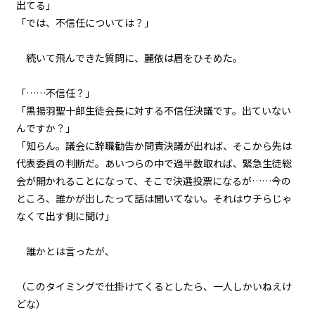
出てる」
「では、不信任については？」
文字サイズ
一章
不信任決議（１１）
中
小
続いて飛んできた質問に、麗依は眉をひそめた。
フォント
一章
「……不信任？」
明朝
不信任決議（１２）
「黒揚羽聖十郎生徒会長に対する不信任決議です。出ていない
んですか？」
一章
背景色
「知らん。議会に辞職勧告か問責決議が出れば、そこから先は
不信任決議（１３）
代表委員の判断だ。あいつらの中で過半数取れば、緊急生徒総
黒
白
生
会が開かれることになって、そこで決選投票になるが……今の
一章
組み方向
ところ、誰かが出したって話は聞いてない。それはウチらじゃ
出陣（１）
横組み
なくて出す側に聞け」
一章
誰か――とは言ったが、
出陣（２）
（このタイミングで仕掛けてくるとしたら、一人しかいねえけ
一章
どな）
出陣（３）