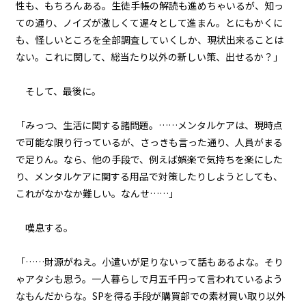
性も、もちろんある。生徒手帳の解読も進めちゃいるが、知っ
ての通り、ノイズが激しくて遅々として進まん。とにもかくに
も、怪しいところを全部調査していくしか、現状出来ることは
ない。これに関して、総当たり以外の新しい策、出せるか？」
そして、最後に。
「みっつ、生活に関する諸問題。……メンタルケアは、現時点
で可能な限り行っているが、さっきも言った通り、人員がまる
で足りん。なら、他の手段で、例えば娯楽で気持ちを楽にした
り、メンタルケアに関する用品で対策したりしようとしても、
これがなかなか難しい。なんせ……」
嘆息する。
「……財源がねえ。小遣いが足りないって話もあるよな。そり
ゃアタシも思う。一人暮らしで月五千円って言われているよう
なもんだからな。SPを得る手段が購買部での素材買い取り以外