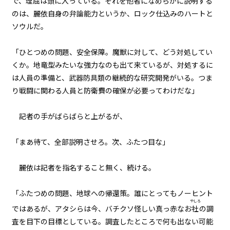
で、理屈は頭に入っている。それを他者になめらかに説明する
のは、麗依自身の弁論能力――というか、ロック仕込みのハートと
ソウルだ。
「ひとつめの問題、安全保障。魔獣に対して、どう対処してい
くか。地竜型みたいな強力なのも出て来ているが、対処するに
は人員の準備と、武器防具類の継続的な研究開発がいる。つま
り戦闘に関わる人員と防衛費の確保が必要ってわけだな」
記者の手がばらばらと上がるが、
「まあ待て、全部説明させろ。――次、ふたつ目な」
麗依は記者を指名すること無く、続ける。
「ふたつめの問題、地球への帰還策。誰にとってもノーヒント
やしろ
ではあるが、アタシらは今、バチクソ怪しい真っ赤なお
社
の調
査を目下の目標としている。調査したところで何も出ない可能