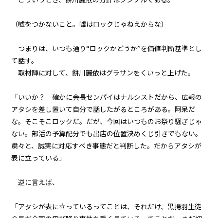
一章
ギルド委員会（６）
（嘘をつかないこと。嘘はロックじゃねえからな）
一章
つまりは、いつも通り“ロックかどうか”を価値判断基準とし
ギルド委員会（７）
て話す。
取材陣に対して、餅川麗依はグラサンをくいっと上げた。
一章
ギルド委員会（８）
「――いいか？ 確かに会長センパイはナルシストだから、広報の
アタシを差し置いて自分で話したがるところがある。阿呆だ
一章
な。そこそこロックだ。だが、今回はいつものお祭り騒ぎじゃ
地竜戦（１）
ない。部活の予算配分でも出店の位置決めくじ引きでもない。
粛々と、誠実に対応すべき事態だと判断した。だからアタシが
一章
表に立っている」
地竜戦（２）
逆に言えば、
一章
地竜戦（３）
「アタシが表に立っているってことは、それだけ、黒揚羽生徒