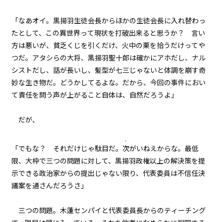
「なあオイ。黒揚羽生徒会長からほかの生徒会長に入れ替わっ
たとして、この異世界って現状を打破出来ると思うか？ 言い
方は悪いが、貧乏くじを引くだけ、火中の栗を拾うだけってや
つだ。アタシらの大将、黒揚羽聖十郎は確かにアホだし、ナル
シストだし、話が長いし、髪型が七三じゃないと体調を崩す奇
妙な生き物だ。どうかしてるよな。だから、今回の事件におい
て責任を問う声が上がること自体は、自然だろうよ」
だが、
・
「でもな？ それだけじゃ駄目だ。
次
がいねえからな。最低
限、大枠で三つの問題に対して、黒揚羽政権以上の解決策を提
示できる政治家からの提出じゃない限り、代表委員は不信任決
議案を通さんだろうさ」
三つの問題。木蓮センパイと代表委員長からのティーチング