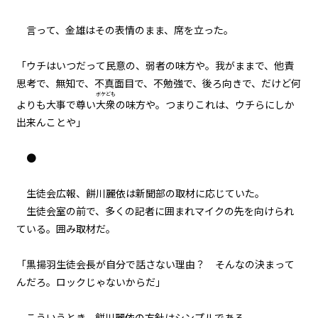
一章
言って、金雄はその表情のまま、席を立った。
代表会議（４）
「ウチはいつだって民意の、弱者の味方や。我がままで、他責
一章
思考で、無知で、不真面目で、不勉強で、後ろ向きで、だけど何
ギルド委員会（１）
ボケども
よりも大事で尊い
大衆
の味方や。――つまりこれは、ウチらにしか
一章
出来んことや」
ギルド委員会（２）
●
一章
ギルド委員会（３）
生徒会広報、餅川麗依は新聞部の取材に応じていた。
生徒会室の前で、多くの記者に囲まれマイクの先を向けられ
一章
ている。囲み取材だ。
ギルド委員会（４）
「黒揚羽生徒会長が自分で話さない理由？ そんなの決まって
一章
んだろ。――ロックじゃないからだ」
ギルド委員会（５）
こういうとき、餅川麗依の方針はシンプルである。