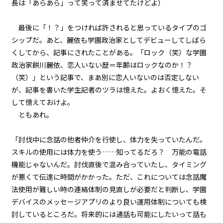
長は「あらあら」って笑って済ませてたけどよ）
不信任決議（４）
一章
最後に「！？」をつければ許されると思っているタイプのゴ
不信任決議（５）
シップだ。あと、麗依も学園政治家としてデビューしてしばら
くしてから、記事にされたことがある。「ロック（笑）な学園
一章
政治家餅川麗依、恋人いない歴＝年齢はロックなのか！？
不信任決議（６）
（笑）」という記事で、まあ別に恋人いないのは否定しない
が、記事を書いた学生記者のツラは憶えた。よおく憶えた。そ
一章
して憶えておけよ。
不信任決議（７）
ともあれ。
一章
「討伐中に念話の他者仲介を行使し、体力を失っていたんだ。
不信任決議（８）
スキルの使用には体力を使う……知ってるだろ？ 万能の電話
機能じゃないんだ。討伐直後で混み合っていたし、タイミング
一章
が悪くて伝達に時間がかかった。ただ、これについては念話魔
不信任決議（９）
法使用が難しい時の連絡体制の見直しが必要だと判断し、学園
デバイスのメッセージアプリのより良い運用体制についても検
一章
ビューワー設定
討しているところだ。将来的には通話も可能にしたいって話も
不信任決議（１０）