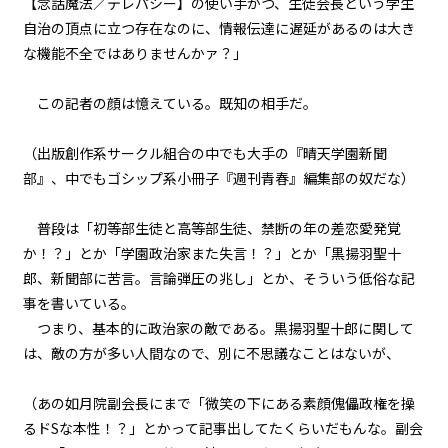
【念話魔法／テレパシー】の使い手かつ、生徒会長という学生
青春乱闘大声援（２）
自治の頂点に立つ存在なのに、情報伝達に遅延があるのは大き
な機能不全ではありませんかァ？」
一章
青春乱闘大声援（３）
この記者の顔は憶えている。既知の相手だ。
一章
（出版創作系サークル組合の中でも大手の『晴天学園新聞
青春乱闘大声援（４）
部』、中でもゴシップ系小冊子『週刊青春』編集部の奴だな）
一章
普段は「初等部生徒と高等部生徒、禁断の年の差恋愛発覚
不信任決議（１）
か！？」とか「学園政治家また失言！？」とか「黒揚羽聖十
郎、新聞部に苦言。言論弾圧の兆し」とか、そういう低俗な記
一章
事を書いている。
不信任決議（２）
つまり、基本的に政治家の敵である。黒揚羽聖十郎に関して
は、敵の方が多い人間なので、別に不思議なことはないが、
一章
不信任決議（３）
（あの如月院副会長にまで「微笑の下にある素顔――傀儡政権を操
るドSな本性！？」とかって記事出してたくらいだもんな。副会
一章