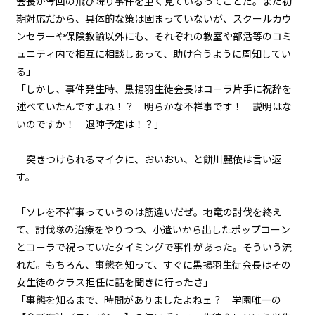
会長が今回の飛び降り事件を重く見ているってことだ。まだ初
一章
期対応だから、具体的な策は固まっていないが、スクールカウ
地竜戦（４）
ンセラーや保険教諭以外にも、それぞれの教室や部活等のコミ
一章
ュニティ内で相互に相談しあって、助け合うように周知してい
地竜戦（５）
る」
「しかし、事件発生時、黒揚羽生徒会長はコーラ片手に祝辞を
一章
述べていたんですよね！？ 明らかな不祥事です！ 説明はな
地竜戦（６）
いのですか！ 退陣予定は！？」
一章
突きつけられるマイクに、おいおい、と餅川麗依は言い返
地竜戦（７）
す。
一章
「ソレを不祥事っていうのは筋違いだぜ。地竜の討伐を終え
地竜戦（８）
て、討伐隊の治療をやりつつ、小遣いから出したポップコーン
とコーラで祝っていたタイミングで事件があった。そういう流
一章
れだ。もちろん、事態を知って、すぐに黒揚羽生徒会長はその
青春乱闘大声援（１）
女生徒のクラス担任に話を聞きに行ったさ」
「事態を知るまで、時間がありましたよねェ？ 学園唯一の
一章