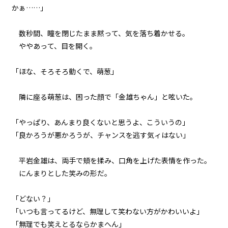
かぁ……」
一章
青春白球大暴投（２）
数秒間、瞳を閉じたまま黙って、気を落ち着かせる。
ややあって、目を開く。
一章
青春白球大暴投（３）
「ほな、そろそろ動くで、萌葱」
一章
隣に座る萌葱は、困った顔で「金雄ちゃん」と呟いた。
青春白球大暴投（４）
「やっぱり、あんまり良くないと思うよ、こういうの」
一章
「良かろうが悪かろうが、チャンスを逃す気ィはない」
代表会議（１）
平岩金雄は、両手で頬を揉み、口角を上げた表情を作った。
一章
にんまりとした笑みの形だ。
代表会議（２）
「どない？」
一章
「いつも言ってるけど、無理して笑わない方がかわいいよ」
代表会議（３）
「無理でも笑えとるならかまへん」