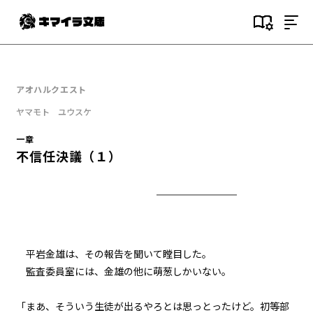
目次
序
アオハルクエスト
晴天に飛ぶ生徒会
ヤマモト ユウスケ
一章
一章
転移する学園（１）
不信任決議（１）
一章
転移する学園（２）
一章
転移する学園（３）
平岩金雄は、その報告を聞いて瞠目した。
監査委員室には、金雄の他に萌葱しかいない。
一章
青春白球大暴投（１）
「まあ、そういう生徒が出るやろとは思っとったけど。初等部