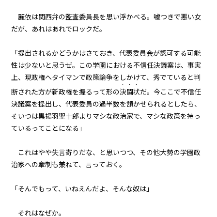
一章
麗依は関西弁の監査委員長を思い浮かべる。嘘つきで悪い女
黒獅子（１）
だが、あれはあれでロックだ。
一章
「提出されるかどうかはさておき、代表委員会が認可する可能
黒獅子（２）
性は少ないと思うぜ。この学園における不信任決議案は、事実
上、現政権へタイマンで政策論争をしかけて、秀でていると判
・・・
一章
断された方が新政権を握るって形の
決闘状
だ。今ここで不信任
黒獅子（３）
決議案を提出し、代表委員の過半数を頷かせられるとしたら、
そいつは黒揚羽聖十郎よりマシな政治家で、マシな政策を持っ
一章
ているってことになる」
エピローグ
これはやや失言寄りだな、と思いつつ、その他大勢の学園政
治家への牽制も兼ねて、言っておく。
「そんでもって、いねえんだよ、そんな奴は」
それはなぜか。