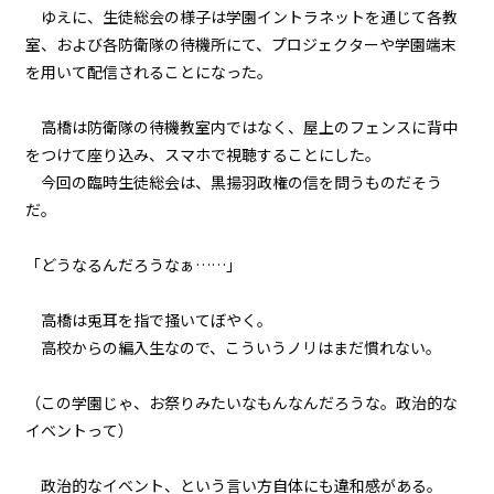
ゆえに、生徒総会の様子は学園イントラネットを通じて各教
一章
室、および各防衛隊の待機所にて、プロジェクターや学園端末
青春白球大暴投（２）
を用いて配信されることになった。
一章
高橋は防衛隊の待機教室内ではなく、屋上のフェンスに背中
青春白球大暴投（３）
をつけて座り込み、スマホで視聴することにした。
今回の臨時生徒総会は、黒揚羽政権の信を問うものだそう
一章
だ。
青春白球大暴投（４）
「どうなるんだろうなぁ……」
一章
代表会議（１）
高橋は兎耳を指で掻いてぼやく。
高校からの編入生なので、こういうノリはまだ慣れない。
一章
代表会議（２）
（この学園じゃ、お祭りみたいなもんなんだろうな。政治的な
イベントって）
一章
代表会議（３）
政治的なイベント、という言い方自体にも違和感がある。