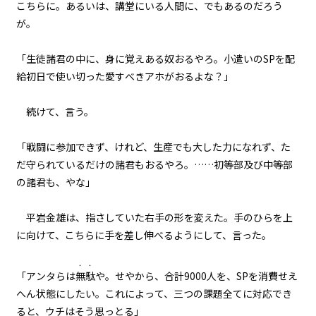
こちらに。あるいは、講堂にいる人間に、でもあるのだろう
が。
一章
黒獅子（１）
「――生徒諸君の中に、身に覚えある奴おるやろ。小遣いのSPを配
一章
給初日で使い切った愛すべきアホがおるよな？」
黒獅子（２）
続けて、言う。
一章
黒獅子（３）
「戦闘に参加できず、けれど、生産でも大した力になれず、た
だ守られているだけの諸君もおるやろ。……初等部及び中等部
一章
の諸君も、やな」
エピローグ
平岩金雄は、指さしていた右手の形を変えた。手のひらを上
に向けて、こちらに手を差し伸べるようにして、言った。
・・
「アンタらは
無駄
や。せやから、合計9000人を、SPを消費せえ
へん状態にしたい。これによって、三つの課題全てに対応でき
ると、ウチはそう思っとる」