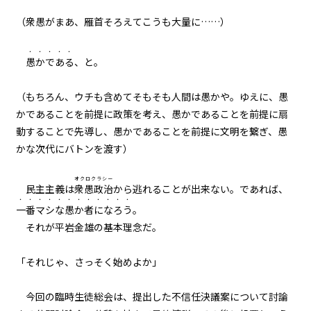
青春乱闘大声援（２）
（衆愚がまあ、雁首そろえてこうも大量に……）
一章
・・・・・
愚かである
、と。
青春乱闘大声援（３）
一章
（もちろん、ウチも含めて――そもそも人間は愚かや。ゆえに、愚
青春乱闘大声援（４）
かであることを前提に政策を考え、愚かであることを前提に扇
動することで先導し、愚かであることを前提に文明を繋ぎ、愚
一章
かな次代にバトンを渡す）
不信任決議（１）
オクロクラシー
民主主義は
衆愚政治
から逃れることが出来ない。であれば、
一章
・・・・・・・・・・・・
一番マシな愚か者になろう
。
不信任決議（２）
それが平岩金雄の基本理念だ。
一章
「それじゃ、さっそく――始めよか」
不信任決議（３）
今回の臨時生徒総会は、提出した不信任決議案について討論
一章