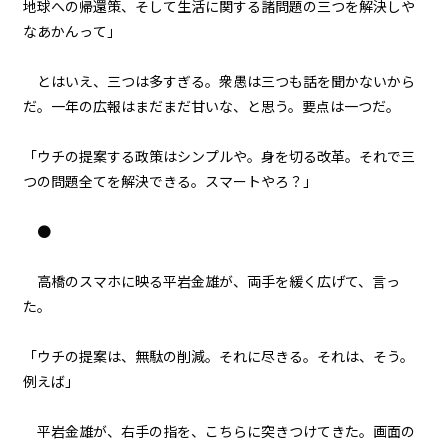
地球への帰還策、そして生活に関する諸問題の三つを解決しや
なあかんって」
一章
不信任決議（１１）
とはいえ、三つは多すぎる。衆愚は三つも話を聞かないから
だ。一年の広報はまだまだ甘いな、と思う。要点は一つだ。
一章
不信任決議（１２）
「ウチの提案する政策はシンプルや。――身を切る改革。それで三
つの問題全てを解決できる。スマートやろ？」
一章
不信任決議（１３）
●
一章
高橋のスマホに映る平岩金雄が、両手を緩く広げて、言っ
出陣（１）
た。
一章
「ウチの提案は、無駄の削減。それに尽きる。それは、そう。
出陣（２）
例えば――」
一章
平岩金雄が、右手の指を、こちらに突きつけてきた。画面の
出陣（３）