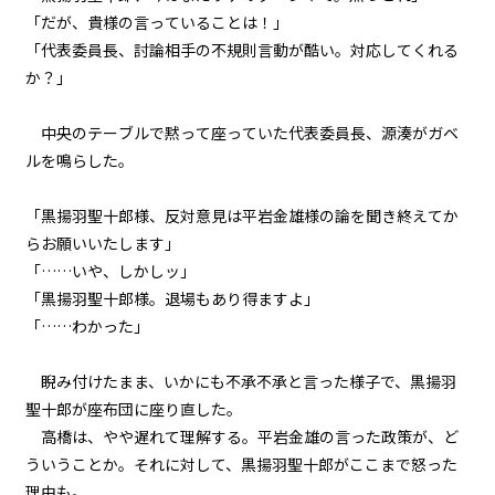
「だが、貴様の言っていることは――！」
「代表委員長、討論相手の不規則言動が酷い。対応してくれる
か？」
中央のテーブルで黙って座っていた代表委員長、源湊がガベ
ルを鳴らした。
「黒揚羽聖十郎様、反対意見は平岩金雄様の論を聞き終えてか
らお願いいたします」
「……いや、しかしッ」
「黒揚羽聖十郎様。退場もあり得ますよ」
「……わかった」
睨み付けたまま、いかにも不承不承と言った様子で、黒揚羽
聖十郎が座布団に座り直した。
高橋は、やや遅れて理解する。平岩金雄の言った政策が、ど
ういうことか。それに対して、黒揚羽聖十郎がここまで怒った
理由も。