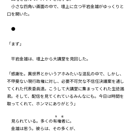
一章
小さな四角い画面の中で、壇上に立つ平岩金雄がゆっくりと
地竜戦（４）
口を開いた。
一章
●
地竜戦（５）
「まず――」
一章
地竜戦（６）
平岩金雄は、壇上から大講堂を見回した。
一章
地竜戦（７）
「――感謝を。異世界とかいうアホみたいな混乱の中で、しかし、
不甲斐ない現行政権に対し、必要不可欠な不信任決議案を通し
一章
てくれた代表委員達。こうして大講堂に集まってくれた生徒諸
地竜戦（８）
君。そして、配信を見てくれているみんなにも。今日は時間を
取ってくれて、ホンマにありがとう」
一章
青春乱闘大声援（１）
生徒
見られている。多くの
有権者
に。
金雄は思う。彼らは、その多くが、
一章