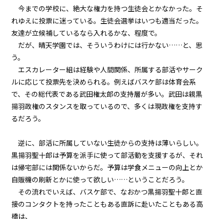
今までの学校に、絶大な権力を持つ生徒会とかなかった。そ
一章
れゆえに投票に迷っている。生徒会選挙はいつも適当だった。
代表会議（４）
友達が立候補しているなら入れるかな、程度で。
だが、晴天学園では、そういうわけには行かない……と、思
一章
う。
ギルド委員会（１）
エスカレーター組は経験や人間関係、所属する部活やサーク
ルに応じて投票先を決められる。例えばバスケ部は体育会系
一章
で、その総代表である武田権太郎の支持層が多い。武田は親黒
ギルド委員会（２）
揚羽政権のスタンスを取っているので、多くは現政権を支持す
るだろう。
一章
ギルド委員会（３）
逆に、部活に所属していない生徒からの支持は薄いらしい。
一章
黒揚羽聖十郎は予算を派手に使って部活動を支援するが、それ
ギルド委員会（４）
は帰宅部には関係ないからだ。予算は学食メニューの向上とか
自販機の刷新とかに使って欲しい……ということだろう。
一章
その流れでいえば、バスケ部で、なおかつ黒揚羽聖十郎と直
ギルド委員会（５）
接のコンタクトを持ったこともある――直訴に赴いたこともある高
橋は、