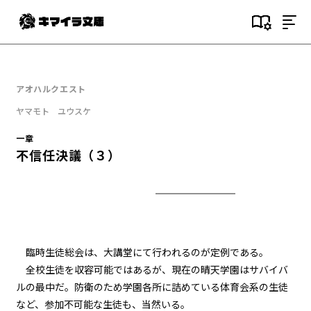
目次
序
アオハルクエスト
晴天に飛ぶ生徒会
ヤマモト ユウスケ
一章
一章
転移する学園（１）
不信任決議（３）
一章
転移する学園（２）
一章
転移する学園（３）
臨時生徒総会は、大講堂にて行われるのが定例である。
全校生徒を収容可能ではあるが、現在の晴天学園はサバイバ
一章
ルの最中だ。防衛のため学園各所に詰めている体育会系の生徒
青春白球大暴投（１）
など、参加不可能な生徒も、当然いる。