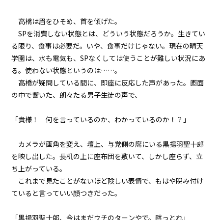
高橋は眉をひそめ、首を傾げた。
SPを消費しない状態とは、どういう状態だろうか。生きてい
る限り、食事は必要だ。いや、食事だけじゃない。現在の晴天
学園は、水も電気も、SPなくしては使うことが難しい状況にあ
る。使わない状態というのは……。
高橋が疑問している間に、即座に反応した声があった。画面
の中で響いた、朗々たる男子生徒の声で、
「貴様！ 何を言っているのか、わかっているのか！？」
カメラが画角を変え、壇上、与党側の席にいる黒揚羽聖十郎
を映し出した。長机の上に座布団を敷いて、しかし座らず、立
ち上がっている。
これまで見たことがないほど険しい表情で、もはや睨み付け
ていると言っていい顔つきだった。
「黒揚羽聖十郎、今はまだウチのターンやで。黙っとれ」