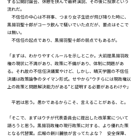
する公開討論会、休憩を挟んで最終演説、その後に投票という
不信任決議（４）
流れだ。
不信任の中心は不祥事、つまり女子生徒が飛び降りた時に、
一章
ビューワー設定
不信任決議（５）
黒揚羽聖十郎がコーラ飲んで騒いでいた点だが、要点はそこで
は無い。
文字サイズ
一章
不信任の起点であり、黒揚羽聖十郎の弱点でもあるが。
中
不信任決議（６）
小
「まずは、わかりやすくルールを示しとこか。大前提――黒揚羽政
フォント
一章
権の現状に不満があり、政策に不備があり、体制に問題があ
明朝
不信任決議（７）
る。それ故の不信任決議案やけど、しかし、晴天学園の不信任
決議は政策論争のタイマン形式。せやから“ウチらには現政権以
一章
背景色
上の政策と問題解決能力がある”と証明する必要があるわけや」
不信任決議（８）
黒
白
生
平岩は思う。愚かであるからこそ、言えることがある、と。
組み方向
一章
不信任決議（９）
「そこで、まずはウチが代表委員会に提出した改革案について
横組み
語ろうと思う。黒揚羽政権の現行政策に対する、より優れた策
一章
となる代替案。広報の餅川麗依が言ってたよな？ 安全保障、
不信任決議（１０）