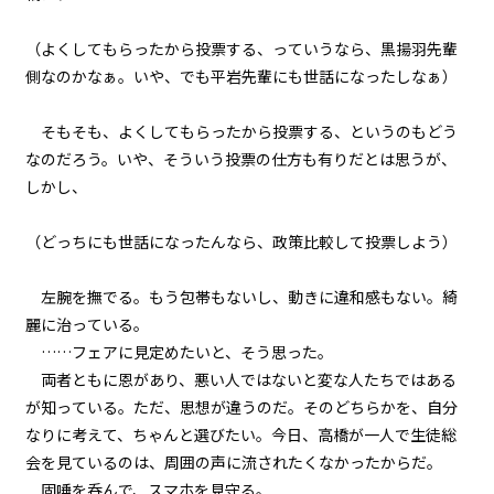
一章
ギルド委員会（６）
（よくしてもらったから投票する、っていうなら、黒揚羽先輩
側なのかなぁ。いや、でも平岩先輩にも世話になったしなぁ）
一章
ギルド委員会（７）
そもそも、よくしてもらったから投票する、というのもどう
なのだろう。いや、そういう投票の仕方も有りだとは思うが、
一章
しかし、
ギルド委員会（８）
（どっちにも世話になったんなら、政策比較して投票しよう）
一章
地竜戦（１）
左腕を撫でる。もう包帯もないし、動きに違和感もない。綺
麗に治っている。
一章
……フェアに見定めたいと、そう思った。
地竜戦（２）
両者ともに恩があり、悪い人ではないと――変な人たちではある
が――知っている。ただ、思想が違うのだ。そのどちらかを、自分
一章
なりに考えて、ちゃんと選びたい。今日、高橋が一人で生徒総
地竜戦（３）
会を見ているのは、周囲の声に流されたくなかったからだ。
固唾を呑んで、スマホを見守る。