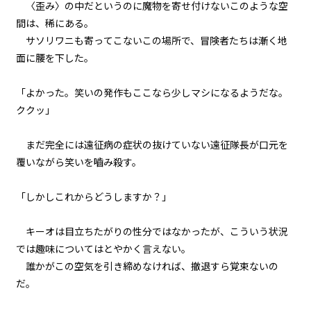
〈歪み〉の中だというのに魔物を寄せ付けないこのような空
間は、稀にある。
二章 【マモのグルメ】と迷宮攻略
大作戦
サソリワニも寄ってこないこの場所で、冒険者たちは漸く地
第十四話 〈管理者〉様とトンカ
面に腰を下した。
ツ弁当
「よかった。笑いの発作もここなら少しマシになるようだな。
二章 【マモのグルメ】と迷宮攻略
大作戦
ククッ」
第十五話 戦いの終わり
まだ完全には遠征病の症状の抜けていない遠征隊長が口元を
ビューワー設定
二章 【マモのグルメ】と迷宮攻略
覆いながら笑いを嚙み殺す。
大作戦
第十六話 〈歪み〉の心臓
文字サイズ
「しかしこれからどうしますか？」
中
二章 【マモのグルメ】と迷宮攻略
小
大作戦
キーオは目立ちたがりの性分ではなかったが、こういう状況
フォント
第十七話 大勝利
では趣味についてはとやかく言えない。
明朝
誰かがこの空気を引き締めなければ、撤退すら覚束ないの
二章 【マモのグルメ】と迷宮攻略
だ。
大作戦
第十八話 大宴会
背景色