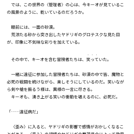
では、この世界の〈管理者〉の心は、今キーオが見ているこ
一章 黒髪黒目の少女
の風景のように、乾いているのだろうか。
第六話 〈平穏伯〉と、タコ
眼前には、一面の砂漠。
一章 黒髪黒目の少女
荒涼たる砂から突き出したヤドリギのグロテスクな見た目
第七話 少女の要求
が、印象に不気味な彩りを加えている。
一章 黒髪黒目の少女
・・・
その中で、キーオを含む冒険者たちは、
笑って
いた。
第八話 小早川まもりの過去
一緒に遠征に参加した冒険者たちは、砂漠の中で皆、魔物と
一章 黒髪黒目の少女
必死の戦闘を続けながら、楽しそうにしているのだ。笑いなが
第九話 〈管理者〉様？
ら剣や槍を振るう様は、異様の一言に尽きる。
キーオも、湧き上がる笑いの衝動を堪えるのに、必死だ。
一章 黒髪黒目の少女
第十話 馭竜のレオと、遠征病
「……遠征病だ」
一章 黒髪黒目の少女
〈歪み〉に入ると、ヤドリギの影響で感情がおかしくなるこ
第十一話 第二食堂