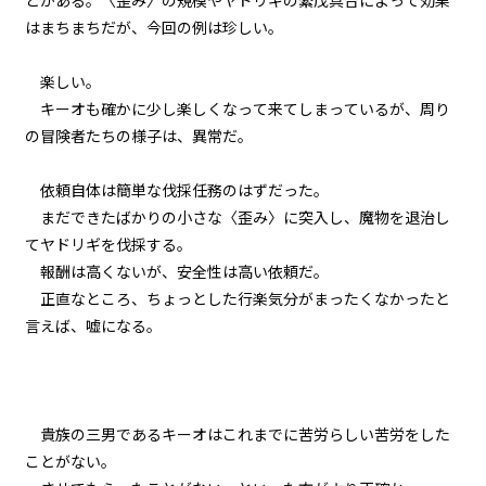
とがある。〈歪み〉の規模やヤドリギの繁茂具合によって効果
一章 黒髪黒目の少女
はまちまちだが、今回の例は珍しい。
第十二話 腿肉の炙り
楽しい。
一章 黒髪黒目の少女
キーオも確かに少し楽しくなって来てしまっているが、周り
第十三話 〈賢者〉のカピバラ
の冒険者たちの様子は、異常だ。
一章 黒髪黒目の少女
依頼自体は簡単な伐採任務のはずだった。
第十四話 レオの復活（前編）
まだできたばかりの小さな〈歪み〉に突入し、魔物を退治し
てヤドリギを伐採する。
一章 黒髪黒目の少女
報酬は高くないが、安全性は高い依頼だ。
第十五話 レオの復活（後編）
正直なところ、ちょっとした行楽気分がまったくなかったと
言えば、嘘になる。
一章 黒髪黒目の少女
第十六話 トンテキと大繁盛
一章 黒髪黒目の少女
貴族の三男であるキーオはこれまでに苦労らしい苦労をした
第十七話 魔力切れ
ことがない。