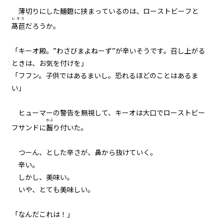
薄切りにした麺麭に挟まっているのは、ローストビーフと
レタス
萵苣
だろうか。
「キーオ殿。”わさびまよねーず”が辛いそうです。召し上がる
ときは、お気を付けを」
「フフン。子供ではあるまいし。恐れるほどのことはあるま
い」
ヒューマーの警告を無視して、キーオは大口でローストビー
かぶ
フサンドに
齧
り付いた。
つーん、とした辛さが、鼻から抜けていく。
辛い。
しかし、美味い。
いや、とても美味しい。
「なんだこれは！」