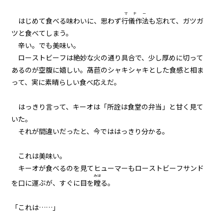
マナー
はじめて食べる味わいに、思わず
行儀作法
も忘れて、ガツガ
ツと食べてしまう。
辛い。でも美味い。
ローストビーフは絶妙な火の通り具合で、少し厚めに切って
あるのが空腹に嬉しい。萵苣のシャキシャキとした食感と相ま
って、実に素晴らしい食べ応えだ。
はっきり言って、キーオは「所詮は食堂の弁当」と甘く見て
いた。
それが間違いだったと、今でははっきり分かる。
これは美味い。
キーオが食べるのを見てヒューマーもローストビーフサンド
みは
を口に運ぶが、すぐに目を
瞠
る。
「これは……」