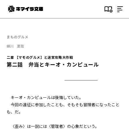
目次
一章 黒髪黒目の少女
まものグルメ
第一話 不思議な少女
蝉川 夏哉
一章 黒髪黒目の少女
二章 【マモのグルメ】と迷宮攻略大作戦
第二話 ハンバーガー
第二話 弁当とキーオ・カンピュール
一章 黒髪黒目の少女
第三話 遠征隊の帰還
一章 黒髪黒目の少女
キーオ・カンピュールは後悔していた。
第四話 塩ヤキソバ
今回の遠征に参加したことも、そもそも冒険者になったこと
も、だ。
一章 黒髪黒目の少女
第五話 奇跡の【下拵え】
〈歪み〉は一説には〈管理者〉の心象だという。