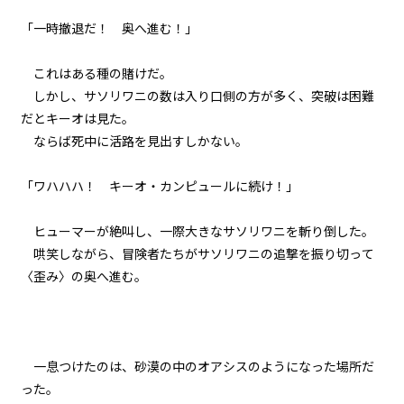
第八話 大軍議（前編）
「一時撤退だ！ 奥へ進む！」
二章 【マモのグルメ】と迷宮攻略
大作戦
これはある種の賭けだ。
第九話 大軍議（後編）
しかし、サソリワニの数は入り口側の方が多く、突破は困難
だとキーオは見た。
二章 【マモのグルメ】と迷宮攻略
ならば死中に活路を見出すしかない。
大作戦
第十話 出陣とトンカツ弁当
「ワハハハ！ キーオ・カンピュールに続け！」
二章 【マモのグルメ】と迷宮攻略
大作戦
ヒューマーが絶叫し、一際大きなサソリワニを斬り倒した。
第十一話 弁当の効果
哄笑しながら、冒険者たちがサソリワニの追撃を振り切って
〈歪み〉の奥へ進む。
二章 【マモのグルメ】と迷宮攻略
大作戦
第十二話 起死回生の策
二章 【マモのグルメ】と迷宮攻略
一息つけたのは、砂漠の中のオアシスのようになった場所だ
大作戦
った。
第十三話 〈聖域〉