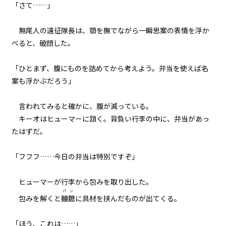
「さて……」
黒
白
生
二章 【マモのグルメ】と迷宮攻略
大作戦
組み方向
無尾人の遠征隊長は、顎を撫でながら一瞬思案の表情を浮か
第十九話 勝利のハヤシライス
べると、破顔した。
横組み
二章 【マモのグルメ】と迷宮攻略
「ひとまず、腹にものを詰めてから考えよう。弁当を使えば名
大作戦
案も浮かぶだろう」
第二十話 希望の灯火
言われてみると確かに、腹が減っている。
キーオはヒューマーに頷く。背負い行李の中に、弁当があっ
たはずだ。
「フフフ……今日の弁当は特別ですぞ」
ヒューマーが行李から包みを取り出した。
パン
包みを解くと
麺麭
に具材を挟んだものが出てくる。
「ほう、これは……」