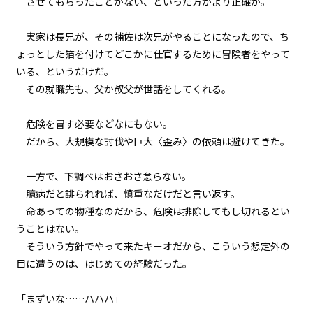
させてもらったことがない、といった方がより正確か。
一章 黒髪黒目の少女
第十八話 〈管理者〉様、再び
実家は長兄が、その補佐は次兄がやることになったので、ち
ょっとした箔を付けてどこかに仕官するために冒険者をやって
一章 黒髪黒目の少女
いる、というだけだ。
第十九話 カワウソ、オッティー
その就職先も、父か叔父が世話をしてくれる。
一章 黒髪黒目の少女
危険を冒す必要などなにもない。
第二十話 働き者のオッティー
だから、大規模な討伐や巨大〈歪み〉の依頼は避けてきた。
二章 【マモのグルメ】と迷宮攻略
大作戦
一方で、下調べはおさおさ怠らない。
第一話 【マモのグルメ】再開
臆病だと誹られれば、慎重なだけだと言い返す。
店！
命あっての物種なのだから、危険は排除してもし切れるとい
うことはない。
二章 【マモのグルメ】と迷宮攻略
大作戦
そういう方針でやって来たキーオだから、こういう想定外の
第二話 弁当とキーオ・カンピュ
目に遭うのは、はじめての経験だった。
ール
「まずいな……ハハハ」
二章 【マモのグルメ】と迷宮攻略
大作戦