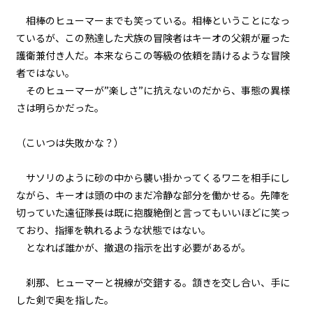
第三話 ポプリと竜王国
相棒のヒューマーまでも笑っている。相棒ということになっ
ているが、この熟達した犬族の冒険者はキーオの父親が雇った
二章 【マモのグルメ】と迷宮攻略
護衛兼付き人だ。本来ならこの等級の依頼を請けるような冒険
大作戦
者ではない。
第四話 会議室の鍔迫り合い？
そのヒューマーが”楽しさ”に抗えないのだから、事態の異様
二章 【マモのグルメ】と迷宮攻略
さは明らかだった。
大作戦
第五話 山賊アゲ
（こいつは失敗かな？）
二章 【マモのグルメ】と迷宮攻略
大作戦
サソリのように砂の中から襲い掛かってくるワニを相手にし
第六話 チャーシュー丼と〈管理
ながら、キーオは頭の中のまだ冷静な部分を働かせる。先陣を
者〉様の像
切っていた遠征隊長は既に抱腹絶倒と言ってもいいほどに笑っ
ており、指揮を執れるような状態ではない。
二章 【マモのグルメ】と迷宮攻略
大作戦
となれば誰かが、撤退の指示を出す必要があるが。
第七話 〈平穏伯〉の悩み
刹那、ヒューマーと視線が交錯する。頷きを交し合い、手に
二章 【マモのグルメ】と迷宮攻略
した剣で奥を指した。
大作戦