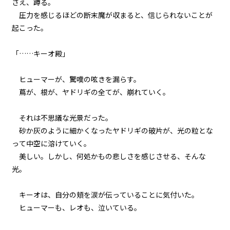
さえ、蹲る。
圧力を感じるほどの断末魔が収まると、信じられないことが
起こった。
「……キーオ殿」
ヒューマーが、驚嘆の呟きを漏らす。
蔦が、根が、ヤドリギの全てが、崩れていく。
それは不思議な光景だった。
砂か灰のように細かくなったヤドリギの破片が、光の粒とな
って中空に溶けていく。
美しい。しかし、何処かもの悲しさを感じさせる、そんな
光。
キーオは、自分の頬を涙が伝っていることに気付いた。
ヒューマーも、レオも、泣いている。