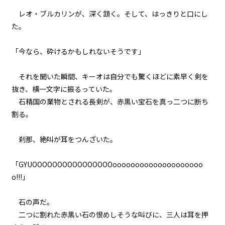
レオ・ブルカリンが、深く頷く。そして、はっきりと口にし
た。
「今なら、砕けるかもしれないそうです」
それを聞いた瞬間、キーオは自分でも驚くほどに素早く剣を
抜き、横一文字に振るっていた。
石精国の業物とされる長剣が、赤黒い宝石を真っ二つに断ち
割る。
刹那、絶叫が耳をつんざいた。
「GYUOOOOOOOOOOOOOOOOoooooooooooooooooooo
o!!!」
石の声だ。
二つに割れた赤黒い石の恨めしそうな叫びに、三人は耳を押