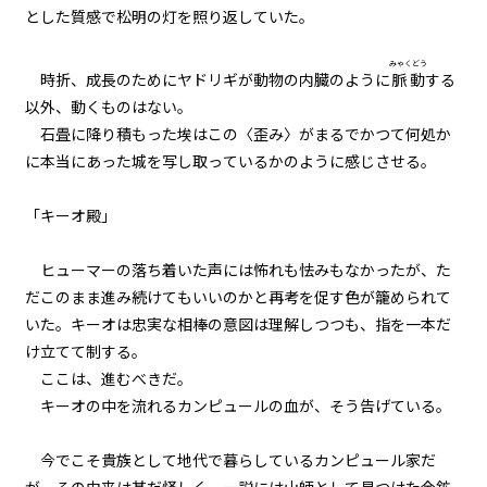
とした質感で松明の灯を照り返していた。
一章 黒髪黒目の少女
第六話 〈平穏伯〉と、タコ
みゃくどう
時折、成長のためにヤドリギが動物の内臓のように
脈動
する
以外、動くものはない。
一章 黒髪黒目の少女
石畳に降り積もった埃はこの〈歪み〉がまるでかつて何処か
第七話 少女の要求
に本当にあった城を写し取っているかのように感じさせる。
一章 黒髪黒目の少女
「キーオ殿」
第八話 小早川まもりの過去
ヒューマーの落ち着いた声には怖れも怯みもなかったが、た
一章 黒髪黒目の少女
だこのまま進み続けてもいいのかと再考を促す色が籠められて
第九話 〈管理者〉様？
いた。キーオは忠実な相棒の意図は理解しつつも、指を一本だ
け立てて制する。
一章 黒髪黒目の少女
ここは、進むべきだ。
第十話 馭竜のレオと、遠征病
キーオの中を流れるカンピュールの血が、そう告げている。
一章 黒髪黒目の少女
今でこそ貴族として地代で暮らしているカンピュール家だ
第十一話 第二食堂