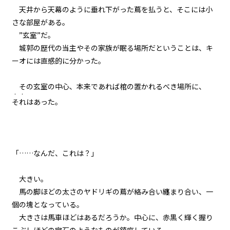
天井から天幕のように垂れ下がった蔦を払うと、そこには小
二章 【マモのグルメ】と迷宮攻略
さな部屋がある。
大作戦
”玄室”だ。
第十九話 勝利のハヤシライス
城郭の歴代の当主やその家族が眠る場所だということは、キ
ーオには直感的に分かった。
二章 【マモのグルメ】と迷宮攻略
大作戦
第二十話 希望の灯火
その玄室の中心、本来であれば棺の置かれるべき場所に、
・・
それ
はあった。
「……なんだ、これは？」
大きい。
馬の脚ほどの太さのヤドリギの蔦が絡み合い纏まり合い、一
個の塊となっている。
大きさは馬車ほどはあるだろうか。中心に、赤黒く輝く握り