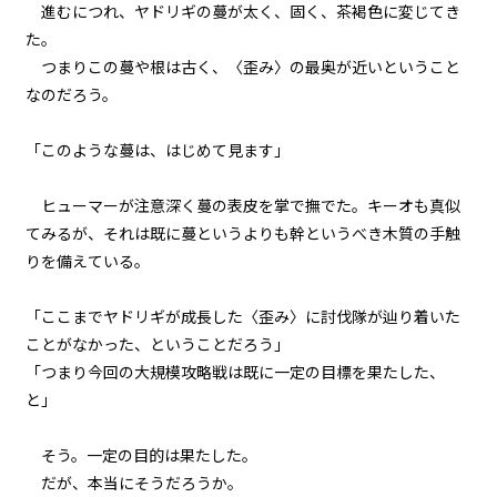
進むにつれ、ヤドリギの蔓が太く、固く、茶褐色に変じてき
一章 黒髪黒目の少女
た。
第十八話 〈管理者〉様、再び
つまりこの蔓や根は古く、〈歪み〉の最奥が近いということ
なのだろう。
一章 黒髪黒目の少女
第十九話 カワウソ、オッティー
「このような蔓は、はじめて見ます」
一章 黒髪黒目の少女
第二十話 働き者のオッティー
ヒューマーが注意深く蔓の表皮を掌で撫でた。キーオも真似
てみるが、それは既に蔓というよりも幹というべき木質の手触
二章 【マモのグルメ】と迷宮攻略
りを備えている。
大作戦
第一話 【マモのグルメ】再開
店！
「ここまでヤドリギが成長した〈歪み〉に討伐隊が辿り着いた
ことがなかった、ということだろう」
二章 【マモのグルメ】と迷宮攻略
「つまり今回の大規模攻略戦は既に一定の目標を果たした、
大作戦
と」
第二話 弁当とキーオ・カンピュ
ール
そう。一定の目的は果たした。
二章 【マモのグルメ】と迷宮攻略
だが、本当にそうだろうか。
大作戦