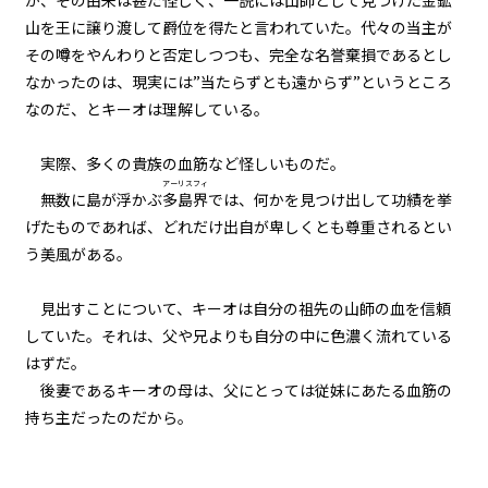
が、その由来は甚だ怪しく、一説には山師として見つけた金鉱
一章 黒髪黒目の少女
山を王に譲り渡して爵位を得たと言われていた。代々の当主が
第十二話 腿肉の炙り
その噂をやんわりと否定しつつも、完全な名誉棄損であるとし
なかったのは、現実には”当たらずとも遠からず”というところ
一章 黒髪黒目の少女
なのだ、とキーオは理解している。
第十三話 〈賢者〉のカピバラ
実際、多くの貴族の血筋など怪しいものだ。
一章 黒髪黒目の少女
アーリスフィ
無数に島が浮かぶ
多島界
では、何かを見つけ出して功績を挙
第十四話 レオの復活（前編）
げたものであれば、どれだけ出自が卑しくとも尊重されるとい
う美風がある。
一章 黒髪黒目の少女
第十五話 レオの復活（後編）
見出すことについて、キーオは自分の祖先の山師の血を信頼
していた。それは、父や兄よりも自分の中に色濃く流れている
一章 黒髪黒目の少女
はずだ。
第十六話 トンテキと大繁盛
後妻であるキーオの母は、父にとっては従妹にあたる血筋の
持ち主だったのだから。
一章 黒髪黒目の少女
第十七話 魔力切れ