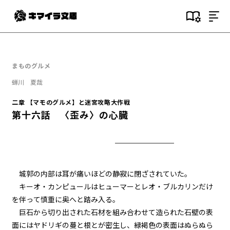
目次
一章 黒髪黒目の少女
まものグルメ
第一話 不思議な少女
蝉川 夏哉
一章 黒髪黒目の少女
二章 【マモのグルメ】と迷宮攻略大作戦
第二話 ハンバーガー
第十六話 〈歪み〉の心臓
一章 黒髪黒目の少女
第三話 遠征隊の帰還
一章 黒髪黒目の少女
城郭の内部は耳が痛いほどの静寂に閉ざされていた。
第四話 塩ヤキソバ
キーオ・カンピュールはヒューマーとレオ・ブルカリンだけ
を伴って慎重に奥へと踏み入る。
一章 黒髪黒目の少女
巨石から切り出された石材を組み合わせて造られた石壁の表
第五話 奇跡の【下拵え】
面にはヤドリギの蔓と根とが密生し、緑褐色の表面はぬらぬら