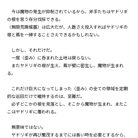
第三話 ポプリと竜王国
今は魔物の発生が抑制されているから、斧手たちはヤドリギ
の根を思う存分伐採できる。
二章 【マモのグルメ】と迷宮攻略
大作戦
〈無限荒廃城塞〉は広大だが、人数さえ投入すればヤドリギの
第四話 会議室の鍔迫り合い？
根と蔦を一掃することさえできるかもしれない。
二章 【マモのグルメ】と迷宮攻略
しかし、それだけだ。
大作戦
一度〈歪み〉に呑まれた土地は戻らない。
第五話 山賊アゲ
またヤドリギの根が生え、蔦が壁に密生し、魔物が生まれ
る。
二章 【マモのグルメ】と迷宮攻略
大作戦
第六話 チャーシュー丼と〈管理
これだけ巨大になってしまった〈歪み〉の全ての領域を定期
者〉様の像
的な巡回だけで維持するのは、至難だ。
必ずどこかの根を見落とし、そこから魔物が生まれ、またこ
二章 【マモのグルメ】と迷宮攻略
大作戦
こはヤドリギに覆われる。
第七話 〈平穏伯〉の悩み
無意味ではない。
二章 【マモのグルメ】と迷宮攻略
ヤドリギが再び繁茂するまでには長い時を必要とするから、
大作戦