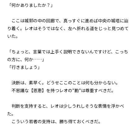
「何かありましたか？」
二章 【マモのグルメ】と迷宮攻略
ビューワー設定
大作戦
ここは城郭の中の回廊で、真っすぐに進めば中央の城塔に辿
第十四話 〈管理者〉様とトンカ
り着く。レオはそうではなく、左へ折れる道をじっと見つめて
ツ弁当
文字サイズ
いた。
中
二章 【マモのグルメ】と迷宮攻略
小
大作戦
「ちょっと、言葉では上手く説明できないんですけど、こっち
フォント
第十五話 戦いの終わり
の方に、何か……」
明朝
「行きましょう」
二章 【マモのグルメ】と迷宮攻略
大作戦
決断は、素早く。どうせここのことは何も分からない。
第十六話 〈歪み〉の心臓
背景色
不思議な【恩恵】を持つレオの”勘”は尊重すべきだ。
黒
白
生
二章 【マモのグルメ】と迷宮攻略
大作戦
組み方向
判断を支持すると、レオは少しうれしそうな表情を浮かべ
第十七話 大勝利
た。
横組み
こういう若者の支持は、勝ち得ておくべきだ。
二章 【マモのグルメ】と迷宮攻略
大作戦
第十八話 大宴会