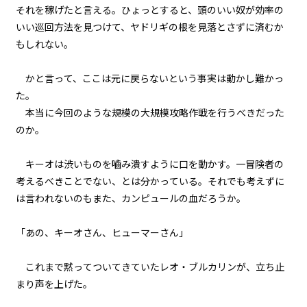
第八話 大軍議（前編）
それを稼げたと言える。ひょっとすると、頭のいい奴が効率の
いい巡回方法を見つけて、ヤドリギの根を見落とさずに済むか
二章 【マモのグルメ】と迷宮攻略
もしれない。
大作戦
第九話 大軍議（後編）
かと言って、ここは元に戻らないという事実は動かし難かっ
た。
二章 【マモのグルメ】と迷宮攻略
大作戦
本当に今回のような規模の大規模攻略作戦を行うべきだった
第十話 出陣とトンカツ弁当
のか。
二章 【マモのグルメ】と迷宮攻略
キーオは渋いものを嚙み潰すように口を動かす。一冒険者の
大作戦
考えるべきことでない、とは分かっている。それでも考えずに
第十一話 弁当の効果
は言われないのもまた、カンピュールの血だろうか。
二章 【マモのグルメ】と迷宮攻略
大作戦
「あの、キーオさん、ヒューマーさん」
第十二話 起死回生の策
これまで黙ってついてきていたレオ・ブルカリンが、立ち止
二章 【マモのグルメ】と迷宮攻略
まり声を上げた。
大作戦
第十三話 〈聖域〉