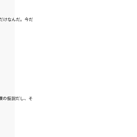
045
昨日の僕らを超えていけ
だけなんだ。今だ
046
８月１４日：村祭当日
047
８月１４日：秒殺作戦
048
８月１４日：ゴーレム
049
８月１４日：ゴーレム×４
僕の仮説だし、そ
050
８月１４日：隠者の家
051
歴史から消された場所