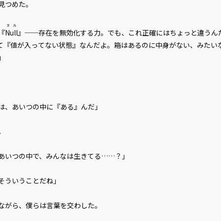
見つめた。
ヌル
『
Null
』──存在を無効化する力。でも、これ正確にはちょっと違うん
lって『値が入ってない状態』なんだよ。箱はあるのに中身がない、みたい
」
は、あいつの中に『ある』んだ」
。
あいつの中で、みんなは生きてる……？」
そういうことだね」
ながら、僕らは言葉を交わした。