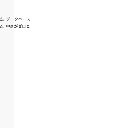
012
練習は裏切らないが闇雲な練習はムダ
だ。データベース
な。中身がゼロと
013
７月３１日：展望台
014
７月３１日：商店街
015
７月３１日：『石』
016
延長
017
健康ランドにて
018