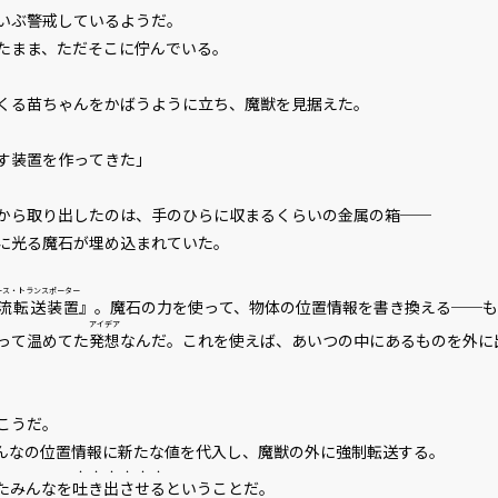
いぶ警戒しているようだ。
たまま、ただそこに佇んでいる。
る苗ちゃんをかばうように立ち、魔獣を見据えた。
す装置を作ってきた」
ら取り出したのは、手のひらに収まるくらいの金属の箱──
に光る魔石が埋め込まれていた。
ース・トランスポーター
流転送装置
』。魔石の力を使って、物体の位置情報を書き換える──
アイデア
って温めてた
発想
なんだ。これを使えば、あいつの中にあるものを外に
こうだ。
みんなの位置情報に新たな値を代入し、魔獣の外に強制転送する。
・・・・・・
たみんなを
吐き出させる
ということだ。