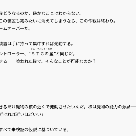
後どうなるのか、確かなことはわからない。
の装置も霧みたいに消えてしまうなら、この作戦は終わり。
ームオーバーだ。
ビューワー設定
装置は手に持って集中すれば発動する。
シューティング・スター
文字サイズ
小
トローラー、"
ＳＴＧの星
"と同じだ。
る──喰われた後で、そんなことが可能なのか？
フォント
明
背景色
黒
組み方向
横
きるだけ魔物の核の近くで発動させたいんだ。核は魔物の能力の源泉─
近ければ近いほどいい」
すべて未検証の仮説に基づいている。