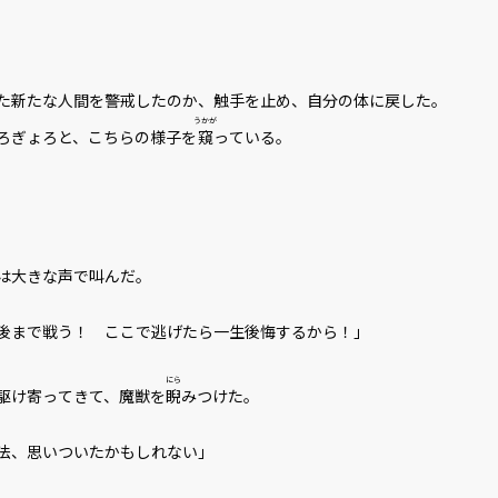
新たな人間を警戒したのか、触手を止め、自分の体に戻した。
うかが
ろぎょろと、こちらの様子を
窺
っている。
は大きな声で叫んだ。
後まで戦う！ ここで逃げたら一生後悔するから！」
にら
駆け寄ってきて、魔獣を
睨
みつけた。
法、思いついたかもしれない」