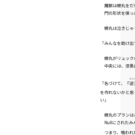
魔獣は蝉丸をだ
門の形状を保っ
蝉丸は泣きじゃく
「みんなを助け出
蝉丸がリュックか
中央には、漆黒
リバ
「名づけて、『
逆
を作れないかと思
い」
蝉丸のプランは
Nullにされた
つまり、喰われ