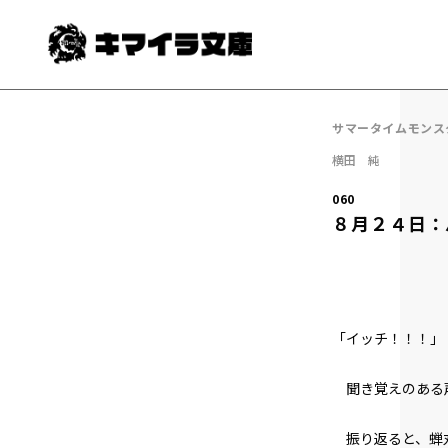
サマータイムモンス
横田 純
060
８月２４日：
「イッチ！！！」
聞き覚えのある
振り返ると、蝉