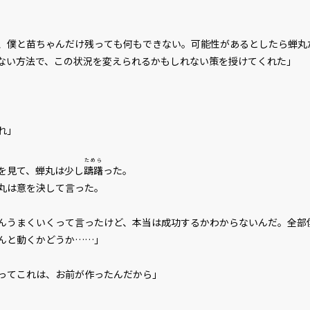
、僕と苗ちゃんだけ残っても何もできない。可能性があるとしたら蝉丸
ない方法で、この状況を変えられるかもしれない策を授けてくれた」
れ」
ためら
を見て、蝉丸は少し
躊躇
った。
丸は意を決して言った。
んうまくいくって言ったけど、本当は成功するかわからないんだ。全部
んと動くかどうか……」
ってこれは、お前が作ったんだから」