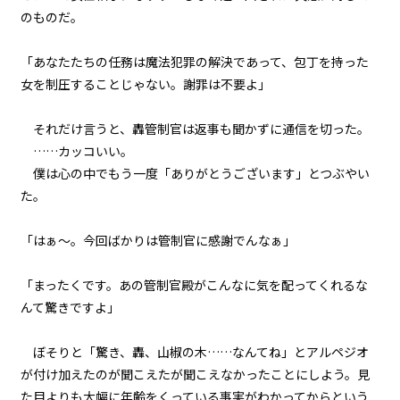
『Serial killer（連続殺人鬼）』
＜１５＞
のものだ。
第１話
「あなたたちの任務は魔法犯罪の解決であって、包丁を持った
『Serial killer（連続殺人鬼）』
女を制圧することじゃない。謝罪は不要よ」
ビューワー設定
＜１６＞
それだけ言うと、轟管制官は返事も聞かずに通信を切った。
第１話
文字サイズ
……カッコいい。
『Serial killer（連続殺人鬼）』
＜１７＞
中
小
僕は心の中でもう一度「ありがとうございます」とつぶやい
フォント
た。
第１話
明朝
『Serial killer（連続殺人鬼）』
「はぁ～。今回ばかりは管制官に感謝でんなぁ」
＜１８＞
背景色
「まったくです。あの管制官殿がこんなに気を配ってくれるな
第１話
んて驚きですよ」
『Serial killer（連続殺人鬼）』
黒
白
生
＜１９＞
組み方向
ぼそりと「驚き、轟、山椒の木……なんてね」とアルペジオ
第１話
が付け加えたのが聞こえたが聞こえなかったことにしよう。見
横組み
『Serial killer（連続殺人鬼）』
＜２０＞
た目よりも大幅に年齢をくっている事実がわかってからという