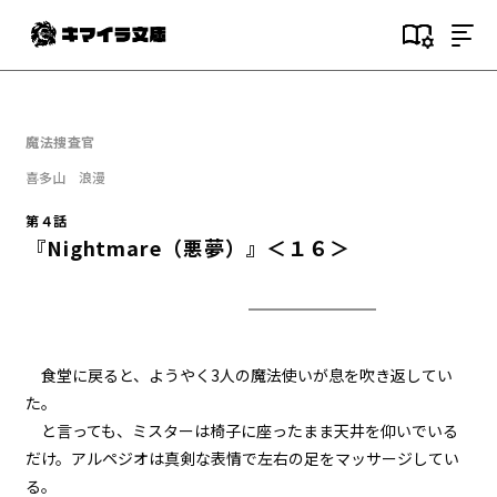
目次
第１話
魔法捜査官
『Serial killer（連続殺人鬼）』
＜１＞
喜多山 浪漫
第４話
第１話
『Nightmare（悪夢）』＜１６＞
『Serial killer（連続殺人鬼）』
＜２＞
第１話
『Serial killer（連続殺人鬼）』
＜３＞
食堂に戻ると、ようやく3人の魔法使いが息を吹き返してい
た。
第１話
と言っても、ミスターは椅子に座ったまま天井を仰いでいる
『Serial killer（連続殺人鬼）』
＜４＞
だけ。アルペジオは真剣な表情で左右の足をマッサージしてい
る。