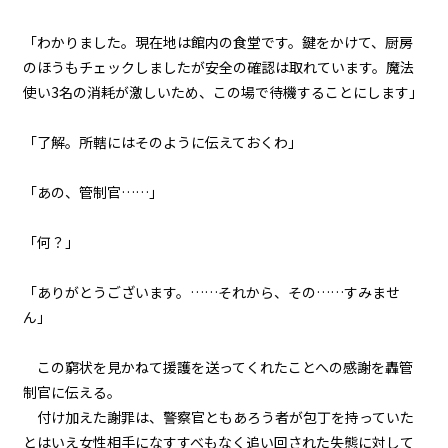
『Serial killer（連続殺人鬼）』
＜１０＞
「わかりました。現在地は館内の食堂です。鍵をかけて、厨房
のほうもチェックしましたが安全の確認は取れています。魔法
第１話
使い3名の消耗が激しいため、この場で待機することにします」
『Serial killer（連続殺人鬼）』
＜１１＞
「了解。所轄にはそのように伝えておくわ」
第１話
『Serial killer（連続殺人鬼）』
「あの、管制官……」
＜１２＞
「何？」
第１話
『Serial killer（連続殺人鬼）』
＜１３＞
「ありがとうございます。……それから、その……すみませ
ん」
第１話
『Serial killer（連続殺人鬼）』
この窮状を見かねて援護を送ってくれたことへの感謝を轟管
＜１４＞
制官に伝える。
付け加えた謝罪は、警察官ともあろう者が包丁を持っていた
第１話
とはいえ女性相手になすすべもなく追い回された失態に対して