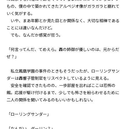
もの、僕の中で築かれてきたアルペジオ像がガラガラと崩れて
第１話
いく気がする。
『Serial killer（連続殺人鬼）』
いや、まあ年齢とか見た目とか関係なく、大切な相棒である
＜２１＞
ことには違いなんだけど。
でも、なんだか感覚が狂う。
第１話
『Serial killer（連続殺人鬼）』
＜２２＞
「何言ってんだ、てめえら。轟の姉御が優しいのは、元からだ
ぜ？」
第１話
『Serial killer（連続殺人鬼）』
私立鳳凰学園の事件のときもそうだったが、ローリングサン
＜２３＞
ダーは轟響子管制官をリスペクトしているように見える。
安全を確認できたものの、一歩部屋を出ればここは恐怖の
第１話
館。応援が駆け付けるまで、少しでも怖さを紛らわせるために
『Serial killer（連続殺人鬼）』
＜２４＞
二人の関係を聞いてみるのもいいかもしれない。
第２話
「ローリングサンダー」
『Monsters（怪物たち）』＜１
＞
「なんだい、ダーリン？」