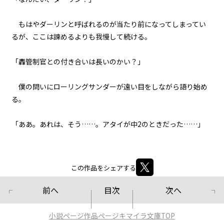
第２話
もはやダーリンと呼ばれるのが当たり前になってしまってい
『Monsters（怪物たち）』＜２
＞
るが、ここは諫めるよりも我慢して続ける。
第２話
「轟管制官との付き合いは長いのかい？」
『Monsters（怪物たち）』＜３
＞
僕の問いにローリングサンダーが遠い目をしながら語り始め
第２話
る。
『Monsters（怪物たち）』＜４
＞
「ああ。あれは、そう……。アタイが中2のときだった……」
第２話
『Monsters（怪物たち）』＜５
＞
この作品をシェアする
第２話
前へ
目次
次へ
『Monsters（怪物たち）』＜６
＞
小説ページ
作品ページ
キマイラ文庫TOP