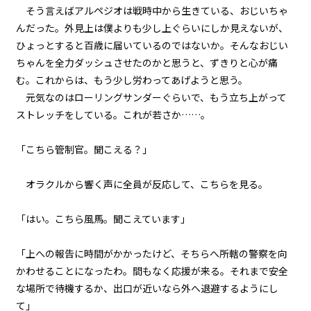
第１話
そう言えばアルペジオは戦時中から生きている、おじいちゃ
『Serial killer（連続殺人鬼）』
んだった。外見上は僕よりも少し上ぐらいにしか見えないが、
＜５＞
ひょっとすると百歳に届いているのではないか。そんなおじい
ちゃんを全力ダッシュさせたのかと思うと、ずきりと心が痛
第１話
む。これからは、もう少し労わってあげようと思う。
『Serial killer（連続殺人鬼）』
＜６＞
元気なのはローリングサンダーぐらいで、もう立ち上がって
ストレッチをしている。これが若さか……。
第１話
『Serial killer（連続殺人鬼）』
「こちら管制官。聞こえる？」
＜７＞
オラクルから響く声に全員が反応して、こちらを見る。
第１話
『Serial killer（連続殺人鬼）』
＜８＞
「はい。こちら風馬。聞こえています」
第１話
「上への報告に時間がかかったけど、そちらへ所轄の警察を向
『Serial killer（連続殺人鬼）』
かわせることになったわ。間もなく応援が来る。それまで安全
＜９＞
な場所で待機するか、出口が近いなら外へ退避するようにし
て」
第１話